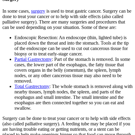
In some cases,
surgery
is used to treat gastric cancer. Surgery can be
done to treat your cancer or to help with side effects (also called
palliative surgery). There are many surgeries and procedures that
can be used depending on your situation. Some of these are:
Endoscopic Resection: An endoscope (thin, lighted tube) is
placed down the throat and into the stomach. Tools at the tip
of the endoscope can be used to cut out cancerous tissue for
biopsy or to treat early-stage cancer.
Partial Gastrectomy
: Part of the stomach is removed. In some
cases, the lower part of the esophagus, the fatty tissue that
covers organs in the belly (omentum), the spleen, lymph
nodes, or any other cancerous tissue may also need to be
removed.
Total Gastrectomy
: The whole stomach is removed along with
nearby tissues, lymph nodes, the spleen, and parts of the
esophagus and small intestine. The small intestine and the
esophagus are then connected together so you can eat and
swallow.
Surgery can be done to treat your cancer or to help with side effects
(also called palliative surgery). A feeding tube may be placed if you
are having trouble eating or getting nutrients, or a stent can be
placed to help make openings bigger so that food can move through.