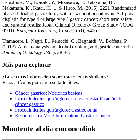
Terashima, M., Iwasaki, Y., Mizusawa, J., Katayama, H.,
Nakamura, K., Katai, H., ... & Hirao, M. (2015). 2221 Randomized
phase III trial of gastrectomy with or without neoadjuvant S-1 plus
cisplatin for type 4 or large type 3 gastric cancer; short-term safety
and surgical results: Japan Clinical Oncology Group Study (JCOG
0501).
European Journal of Cancer
, (51), S406.
Tramacere, I., Negri, E., Pelucchi, C., Bagnardi, V...Boffetta, P.
(2012). A meta-analysis on alcohol drinking and gastric cancer risk.
Annals of Oncology, 23
(1), 28-36.
Más para explorar
¿Busca más información sobre este o temas similares?
Estos artículos podrían resultarle útiles.
Cáncer gástrico: Nociones básicas
Procedimientos quirúrgicos: cirugía y estadificación del
cáncer gástrico
Procedimientos quirúrgicos: Gastrectomía
Resources for More Information: Gastric Cancer
Mantente al día con oncolink