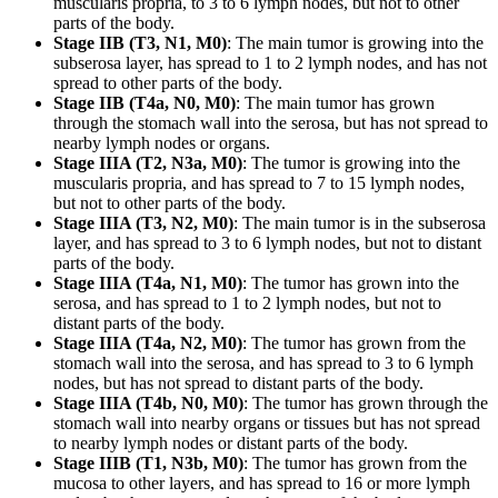
muscularis propria, to 3 to 6 lymph nodes, but not to other
parts of the body.
Stage IIB (T3, N1, M0)
: The main tumor is growing into the
subserosa layer, has spread to 1 to 2 lymph nodes, and has not
spread to other parts of the body.
Stage IIB (T4a, N0, M0)
: The main tumor has grown
through the stomach wall into the serosa, but has not spread to
nearby lymph nodes or organs.
Stage IIIA (T2, N3a, M0)
: The tumor is growing into the
muscularis propria, and has spread to 7 to 15 lymph nodes,
but not to other parts of the body.
Stage IIIA (T3, N2, M0)
: The main tumor is in the subserosa
layer, and has spread to 3 to 6 lymph nodes, but not to distant
parts of the body.
Stage IIIA (T4a, N1, M0)
: The tumor has grown into the
serosa, and has spread to 1 to 2 lymph nodes, but not to
distant parts of the body.
Stage IIIA (T4a, N2, M0)
: The tumor has grown from the
stomach wall into the serosa, and has spread to 3 to 6 lymph
nodes, but has not spread to distant parts of the body.
Stage IIIA (T4b, N0, M0)
: The tumor has grown through the
stomach wall into nearby organs or tissues but has not spread
to nearby lymph nodes or distant parts of the body.
Stage IIIB (T1, N3b, M0)
: The tumor has grown from the
mucosa to other layers, and has spread to 16 or more lymph