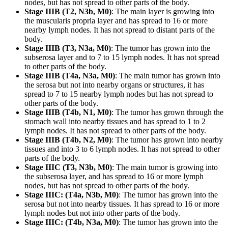
nodes, but has not spread to other parts of the body.
Stage IIIB (T2, N3b, M0)
: The main layer is growing into
the muscularis propria layer and has spread to 16 or more
nearby lymph nodes. It has not spread to distant parts of the
body.
Stage IIIB (T3, N3a, M0)
: The tumor has grown into the
subserosa layer and to 7 to 15 lymph nodes. It has not spread
to other parts of the body.
Stage IIIB (T4a, N3a, M0)
: The main tumor has grown into
the serosa but not into nearby organs or structures, it has
spread to 7 to 15 nearby lymph nodes but has not spread to
other parts of the body.
Stage IIIB (T4b, N1, M0)
: The tumor has grown through the
stomach wall into nearby tissues and has spread to 1 to 2
lymph nodes. It has not spread to other parts of the body.
Stage IIIB (T4b, N2, M0)
: The tumor has grown into nearby
tissues and into 3 to 6 lymph nodes. It has not spread to other
parts of the body.
Stage IIIC (T3, N3b, M0)
: The main tumor is growing into
the subserosa layer, and has spread to 16 or more lymph
nodes, but has not spread to other parts of the body.
Stage IIIC: (T4a, N3b, M0)
: The tumor has grown into the
serosa but not into nearby tissues. It has spread to 16 or more
lymph nodes but not into other parts of the body.
Stage IIIC: (T4b, N3a, M0)
: The tumor has grown into the