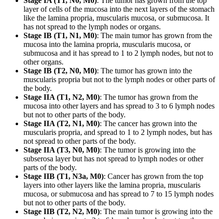
Stage IA (T1, N0, M0)
: The tumor has grown from the top
layer of cells of the mucosa into the next layers of the stomach
like the lamina propria, muscularis mucosa, or submucosa. It
has not spread to the lymph nodes or organs.
Stage IB (T1, N1, M0)
: The main tumor has grown from the
mucosa into the lamina propria, muscularis mucosa, or
submucosa and it has spread to 1 to 2 lymph nodes, but not to
other organs.
Stage IB (T2, N0, M0)
: The tumor has grown into the
muscularis propria but not to the lymph nodes or other parts of
the body.
Stage IIA (T1, N2, M0)
: The tumor has grown from the
mucosa into other layers and has spread to 3 to 6 lymph nodes
but not to other parts of the body.
Stage IIA (T2, N1, M0)
: The cancer has grown into the
muscularis propria, and spread to 1 to 2 lymph nodes, but has
not spread to other parts of the body.
Stage IIA (T3, N0, M0)
: The tumor is growing into the
subserosa layer but has not spread to lymph nodes or other
parts of the body.
Stage IIB (T1, N3a, M0)
: Cancer has grown from the top
layers into other layers like the lamina propria, muscularis
mucosa, or submucosa and has spread to 7 to 15 lymph nodes
but not to other parts of the body.
Stage IIB (T2, N2, M0)
: The main tumor is growing into the