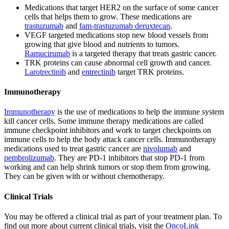
Medications that target HER2 on the surface of some cancer
cells that helps them to grow. These medications are
trastuzumab
and
fam-trastuzumab deruxtecan
.
VEGF targeted medications stop new blood vessels from
growing that give blood and nutrients to tumors.
Ramucirumab
is a targeted therapy that treats gastric cancer.
TRK proteins can cause abnormal cell growth and cancer.
Larotrectinib
and
entrectinib
target TRK proteins.
Immunotherapy
Immunotherapy
is the use of medications to help the immune system
kill cancer cells. Some immune therapy medications are called
immune checkpoint inhibitors and work to target checkpoints on
immune cells to help the body attack cancer cells. Immunotherapy
medications used to treat gastric cancer are
nivolumab
and
pembrolizumab
. They are PD-1 inhibitors that stop PD-1 from
working and can help shrink tumors or stop them from growing.
They can be given with or without chemotherapy.
Clinical Trials
You may be offered a clinical trial as part of your treatment plan. To
find out more about current clinical trials, visit the
OncoLink