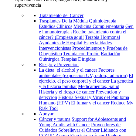
supervivencia
Tratamiento del Cancer
Trasplantes De la Médula
Quimioterapia
Estudios Clínicos
Medicina Complementaria
Gen
e inmunoterapia
¿Recibe tratamiento contra el
cáncer? ¡Empieza aqui!
Terapia Hormonal
Ayudantes de Hospital
Especialidades
Intervencionistas
Procedimientos y Pruebas de
Diagnóstico
Terapia con Protón
Radiación
Quirúrgica
Terapias Dirigidas
Riesgo y Prevencion
La dieta, el alcohol y el cancer
Factores
ambientales (exposicion UV, radon, radiacion)
El
ejercicio, el peso corporal y el cancer
La genetica
y la historia familiar
Medicamentos, Salud
Historia y el riesgo de cancer
Prevencion y
deteccion
Historia Sexual y Virus del Papiloma
Humano (HPV)
El fumar y el cancer
Reduce My
Risk Tool
Apoyar
Cáncer y trauma
Support for Adolescents and
Young Adults with Cancer
Proveedores de
Cuidados
Sobrellevar el Cáncer
Lidiando con
COVID
Apoyo
Ejercicio y cáncer
Duelo y