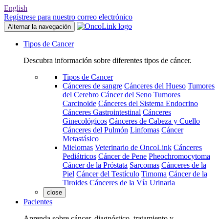
English
Regístrese para nuestro correo electrónico
Alternar la navegación
Tipos de Cancer
Descubra información sobre diferentes tipos de cáncer.
Tipos de Cancer
Cánceres de sangre
Cánceres del Hueso
Tumores
del Cerebro
Cáncer del Seno
Tumores
Carcinoide
Cánceres del Sistema Endocrino
Cánceres Gastrointestinal
Cánceres
Ginecológicos
Cánceres de Cabeza y Cuello
Cánceres del Pulmón
Linfomas
Cáncer
Metastásico
Mielomas
Veterinario de OncoLink
Cánceres
Pediátricos
Cáncer de Pene
Pheochromocytoma
Cáncer de la Próstata
Sarcomas
Cánceres de la
Piel
Cáncer del Testículo
Timoma
Cáncer de la
Tiroides
Cánceres de la Vía Urinaria
close
Pacientes
Aprenda sobre cáncer, diagnóstico, tratamiento y