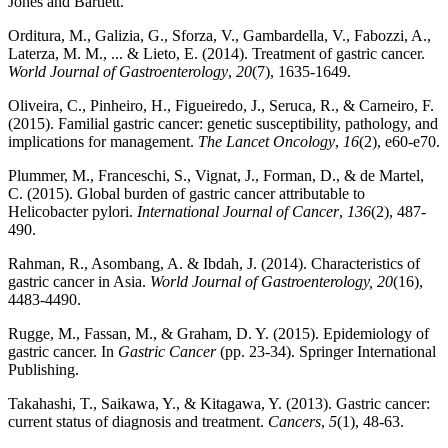
Jones and Bartlett.
Orditura, M., Galizia, G., Sforza, V., Gambardella, V., Fabozzi, A.,
Laterza, M. M., ... & Lieto, E. (2014). Treatment of gastric cancer.
World Journal of Gastroenterology
,
20
(7), 1635-1649.
Oliveira, C., Pinheiro, H., Figueiredo, J., Seruca, R., & Carneiro, F.
(2015). Familial gastric cancer: genetic susceptibility, pathology, and
implications for management.
The Lancet Oncology
,
16
(2), e60-e70.
Plummer, M., Franceschi, S., Vignat, J., Forman, D., & de Martel,
C. (2015). Global burden of gastric cancer attributable to
Helicobacter pylori.
International Journal of Cancer
,
136
(2), 487-
490.
Rahman, R., Asombang, A. & Ibdah, J. (2014). Characteristics of
gastric cancer in Asia.
World Journal of Gastroenterology, 20
(16),
4483-4490.
Rugge, M., Fassan, M., & Graham, D. Y. (2015). Epidemiology of
gastric cancer. In
Gastric Cancer
(pp. 23-34). Springer International
Publishing.
Takahashi, T., Saikawa, Y., & Kitagawa, Y. (2013). Gastric cancer:
current status of diagnosis and treatment.
Cancers
,
5
(1), 48-63.