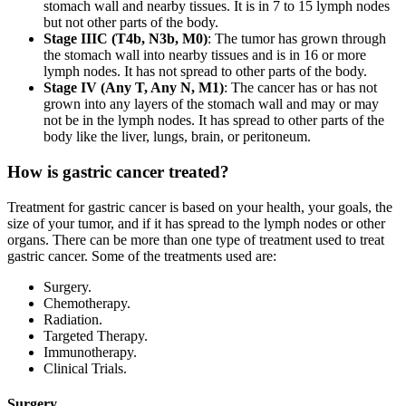
stomach wall and nearby tissues. It is in 7 to 15 lymph nodes
but not other parts of the body.
Stage IIIC (T4b, N3b, M0)
: The tumor has grown through
the stomach wall into nearby tissues and is in 16 or more
lymph nodes. It has not spread to other parts of the body.
Stage IV (Any T, Any N, M1)
: The cancer has or has not
grown into any layers of the stomach wall and may or may
not be in the lymph nodes. It has spread to other parts of the
body like the liver, lungs, brain, or peritoneum.
How is gastric cancer treated?
Treatment for gastric cancer is based on your health, your goals, the
size of your tumor, and if it has spread to the lymph nodes or other
organs. There can be more than one type of treatment used to treat
gastric cancer. Some of the treatments used are:
Surgery.
Chemotherapy.
Radiation.
Targeted Therapy.
Immunotherapy.
Clinical Trials.
Surgery