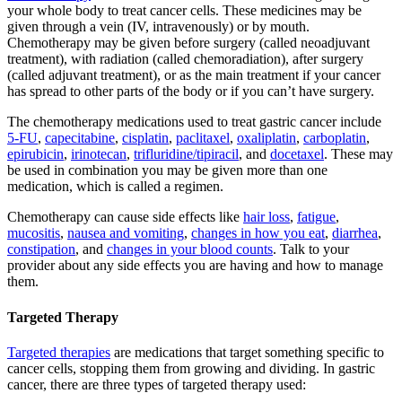
your whole body to treat cancer cells. These medicines may be
given through a vein (IV, intravenously) or by mouth.
Chemotherapy may be given before surgery (called neoadjuvant
treatment), with radiation (called chemoradiation), after surgery
(called adjuvant treatment), or as the main treatment if your cancer
has spread to other parts of the body or if you can’t have surgery.
The chemotherapy medications used to treat gastric cancer include
5-FU
,
capecitabine
,
cisplatin
,
paclitaxel
,
oxaliplatin
,
carboplatin
,
epirubicin
,
irinotecan
,
trifluridine/tipiracil
, and
docetaxel
. These may
be used in combination you may be given more than one
medication, which is called a regimen.
Chemotherapy can cause side effects like
hair loss
,
fatigue
,
mucositis
,
nausea and vomiting
,
changes in how you eat
,
diarrhea
,
constipation
, and
changes in your blood counts
. Talk to your
provider about any side effects you are having and how to manage
them.
Targeted Therapy
Targeted therapies
are medications that target something specific to
cancer cells, stopping them from growing and dividing. In gastric
cancer, there are three types of targeted therapy used: