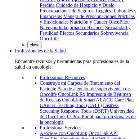
Pérdida
Cuidado de Hospicio y Duelo
Preocupaciones de Seguros, Legales, Laborales y
Financieras
Manejo de Preocupaciones Prácticas
y Emocionales
Nutrición y Cáncer
OncoPilot:
Navegando la jornada del cáncer
Sexualidad y
Fertilidad
Efectos Secundarios
Sobrevivencia
OncoLife
close
Professionales de la Salud
Encuentre recursos y herramientas para profesionales de la
salud en oncología.
Professional Resources
Construye mi Carpeta de Tratamiento del
Paciente
Plan de atención de supervivencia de
Oncolife
OncoLink Rx
Impresora de Régimen
de Recetas OncoLink
Smart ALACC Care Plan
CAncer Teaching Tool (CATT)
Distress
Screening Response Tools (DSRT)
Universidad
de OncoLink
O-Pro: Portal para profesionales de
la oncología
Professional Services
Asóciese con OncoLink
OncoLink API
OncoLink Oncology Social Work Learning