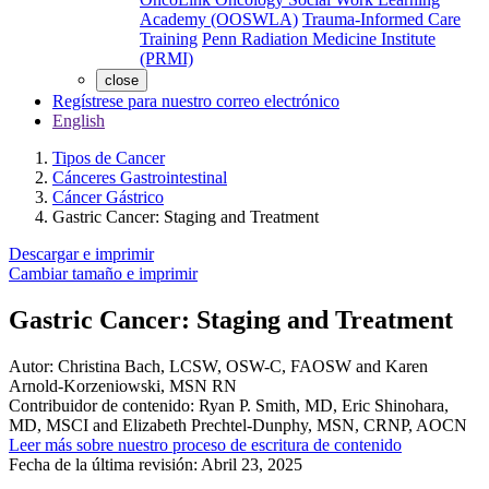
Academy (OOSWLA)
Trauma-Informed Care
Training
Penn Radiation Medicine Institute
(PRMI)
close
Regístrese para nuestro correo electrónico
English
Tipos de Cancer
Cánceres Gastrointestinal
Cáncer Gástrico
Gastric Cancer: Staging and Treatment
Descargar e imprimir
Cambiar tamaño e imprimir
Gastric Cancer: Staging and Treatment
Autor:
Christina Bach, LCSW, OSW-C, FAOSW and Karen
Arnold-Korzeniowski, MSN RN
Contribuidor de contenido:
Ryan P. Smith, MD, Eric Shinohara,
MD, MSCI and Elizabeth Prechtel-Dunphy, MSN, CRNP, AOCN
Leer más sobre nuestro proceso de escritura de contenido
Fecha de la última revisión:
Abril 23, 2025