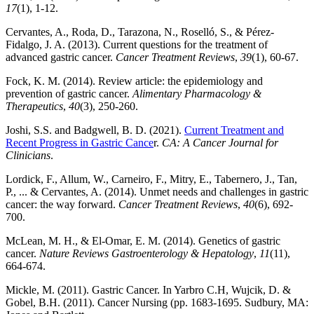
17
(1), 1-12.
Cervantes, A., Roda, D., Tarazona, N., Roselló, S., & Pérez-
Fidalgo, J. A. (2013). Current questions for the treatment of
advanced gastric cancer.
Cancer Treatment Reviews
,
39
(1), 60-67.
Fock, K. M. (2014). Review article: the epidemiology and
prevention of gastric cancer.
Alimentary Pharmacology &
Therapeutics
,
40
(3), 250-260.
Joshi, S.S. and Badgwell, B. D. (2021).
Current Treatment and
Recent Progress in Gastric Cance
r.
CA: A Cancer Journal for
Clinicians
.
Lordick, F., Allum, W., Carneiro, F., Mitry, E., Tabernero, J., Tan,
P., ... & Cervantes, A. (2014). Unmet needs and challenges in gastric
cancer: the way forward.
Cancer Treatment Reviews
,
40
(6), 692-
700.
McLean, M. H., & El-Omar, E. M. (2014). Genetics of gastric
cancer.
Nature Reviews Gastroenterology & Hepatology
,
11
(11),
664-674.
Mickle, M. (2011). Gastric Cancer. In Yarbro C.H, Wujcik, D. &
Gobel, B.H. (2011). Cancer Nursing (pp. 1683-1695. Sudbury, MA: