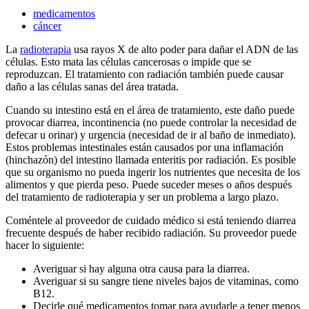
medicamentos
cáncer
La
radioterapia
usa rayos X de alto poder para dañar el ADN de las
células. Esto mata las células cancerosas o impide que se
reproduzcan. El tratamiento con radiación también puede causar
daño a las células sanas del área tratada.
Cuando su intestino está en el área de tratamiento, este daño puede
provocar diarrea, incontinencia (no puede controlar la necesidad de
defecar u orinar) y urgencia (necesidad de ir al baño de inmediato).
Estos problemas intestinales están causados por una inflamación
(hinchazón) del intestino llamada enteritis por radiación. Es posible
que su organismo no pueda ingerir los nutrientes que necesita de los
alimentos y que pierda peso. Puede suceder meses o años después
del tratamiento de radioterapia y ser un problema a largo plazo.
Coméntele al proveedor de cuidado médico si está teniendo diarrea
frecuente después de haber recibido radiación. Su proveedor puede
hacer lo siguiente:
Averiguar si hay alguna otra causa para la diarrea.
Averiguar si su sangre tiene niveles bajos de vitaminas, como
B12.
Decirle qué medicamentos tomar para ayudarle a tener menos