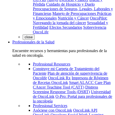
Pérdida
Cuidado de Hospicio y Duelo
Preocupaciones de Seguros, Legales, Laborales y
Financieras
Manejo de Preocupaciones Prácticas
y Emocionales
Nutrición y Cáncer
OncoPilot:
Navegando la jornada del cáncer
Sexualidad y
Fertilidad
Efectos Secundarios
Sobrevivencia
OncoLife
close
Professionales de la Salud
Encuentre recursos y herramientas para profesionales de la
salud en oncología.
Professional Resources
Construye mi Carpeta de Tratamiento del
Paciente
Plan de atención de supervivencia de
Oncolife
OncoLink Rx
Impresora de Régimen
de Recetas OncoLink
Smart ALACC Care Plan
CAncer Teaching Tool (CATT)
Distress
Screening Response Tools (DSRT)
Universidad
de OncoLink
O-Pro: Portal para profesionales de
la oncología
Professional Services
Asóciese con OncoLink
OncoLink API
OncoLink Oncology Social Work Learning