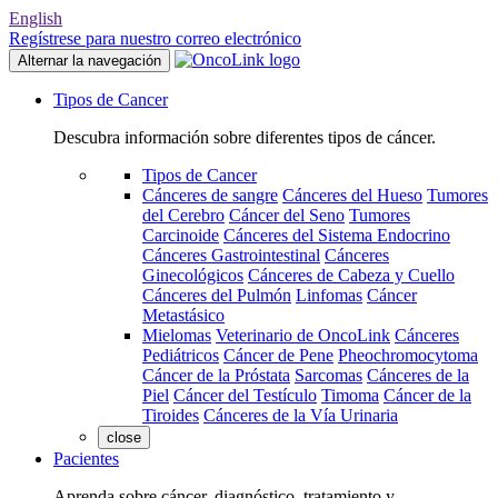
English
Regístrese para nuestro correo electrónico
Alternar la navegación
Tipos de Cancer
Descubra información sobre diferentes tipos de cáncer.
Tipos de Cancer
Cánceres de sangre
Cánceres del Hueso
Tumores
del Cerebro
Cáncer del Seno
Tumores
Carcinoide
Cánceres del Sistema Endocrino
Cánceres Gastrointestinal
Cánceres
Ginecológicos
Cánceres de Cabeza y Cuello
Cánceres del Pulmón
Linfomas
Cáncer
Metastásico
Mielomas
Veterinario de OncoLink
Cánceres
Pediátricos
Cáncer de Pene
Pheochromocytoma
Cáncer de la Próstata
Sarcomas
Cánceres de la
Piel
Cáncer del Testículo
Timoma
Cáncer de la
Tiroides
Cánceres de la Vía Urinaria
close
Pacientes
Aprenda sobre cáncer, diagnóstico, tratamiento y