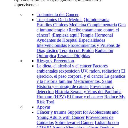
supervivencia
Tratamiento del Cancer
Trasplantes De la Médula
Quimioterapia
Estudios Clínicos
Medicina Complementaria
Gen
e inmunoterapia
¿Recibe tratamiento contra el
cáncer? ¡Empieza aqui!
Terapia Hormonal
Ayudantes de Hospital
Especialidades
Intervencionistas
Procedimientos y Pruebas de
Diagnóstico
Terapia con Protón
Radiación
Quirúrgica
Terapias Dirigidas
Riesgo y Prevencion
La dieta, el alcohol y el cancer
Factores
ambientales (exposicion UV, radon, radiacion)
El
ejercicio, el peso corporal y el cancer
La genetica
y la historia familiar
Medicamentos, Salud
Historia y el riesgo de cancer
Prevencion y
deteccion
Historia Sexual y Virus del Papiloma
Humano (HPV)
El fumar y el cancer
Reduce My
Risk Tool
Apoyar
Cáncer y trauma
Support for Adolescents and
Young Adults with Cancer
Proveedores de
Cuidados
Sobrellevar el Cáncer
Lidiando con
COVID
Apoyo
Ejercicio y cáncer
Duelo y