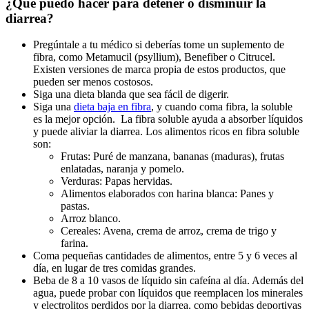
¿Qué puedo hacer para detener o disminuir la
diarrea?
Pregúntale a tu médico si deberías tome un suplemento de
fibra, como Metamucil (psyllium), Benefiber o Citrucel.
Existen versiones de marca propia de estos productos, que
pueden ser menos costosos.
Siga una dieta blanda que sea fácil de digerir.
Siga una
dieta baja en fibra
, y cuando coma fibra, la soluble
es la mejor opción. La fibra soluble ayuda a absorber líquidos
y puede aliviar la diarrea. Los alimentos ricos en fibra soluble
son:
Frutas: Puré de manzana, bananas (maduras), frutas
enlatadas, naranja y pomelo.
Verduras: Papas hervidas.
Alimentos elaborados con harina blanca: Panes y
pastas.
Arroz blanco.
Cereales: Avena, crema de arroz, crema de trigo y
farina.
Coma pequeñas cantidades de alimentos, entre 5 y 6 veces al
día, en lugar de tres comidas grandes.
Beba de 8 a 10 vasos de líquido sin cafeína al día. Además del
agua, puede probar con líquidos que reemplacen los minerales
y electrolitos perdidos por la diarrea, como bebidas deportivas