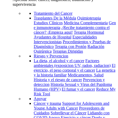
supervivencia
Tratamiento del Cancer
Trasplantes De la Médula
Quimioterapia
Estudios Clínicos
Medicina Complementaria
Gen
e inmunoterapia
¿Recibe tratamiento contra el
cáncer? ¡Empieza aqui!
Terapia Hormonal
Ayudantes de Hospital
Especialidades
Intervencionistas
Procedimientos y Pruebas de
Diagnóstico
Terapia con Protón
Radiación
Quirúrgica
Terapias Dirigidas
Riesgo y Prevencion
La dieta, el alcohol y el cancer
Factores
ambientales (exposicion UV, radon, radiacion)
El
ejercicio, el peso corporal y el cancer
La genetica
y la historia familiar
Medicamentos, Salud
Historia y el riesgo de cancer
Prevencion y
deteccion
Historia Sexual y Virus del Papiloma
Humano (HPV)
El fumar y el cancer
Reduce My
Risk Tool
Apoyar
Cáncer y trauma
Support for Adolescents and
Young Adults with Cancer
Proveedores de
Cuidados
Sobrellevar el Cáncer
Lidiando con
COVID
Apoyo
Ejercicio y cáncer
Duelo y