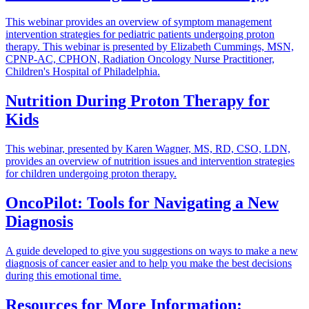
This webinar provides an overview of symptom management
intervention strategies for pediatric patients undergoing proton
therapy. This webinar is presented by Elizabeth Cummings, MSN,
CPNP-AC, CPHON, Radiation Oncology Nurse Practitioner,
Children's Hospital of Philadelphia.
Nutrition During Proton Therapy for
Kids
This webinar, presented by Karen Wagner, MS, RD, CSO, LDN,
provides an overview of nutrition issues and intervention strategies
for children undergoing proton therapy.
OncoPilot: Tools for Navigating a New
Diagnosis
A guide developed to give you suggestions on ways to make a new
diagnosis of cancer easier and to help you make the best decisions
during this emotional time.
Resources for More Information: