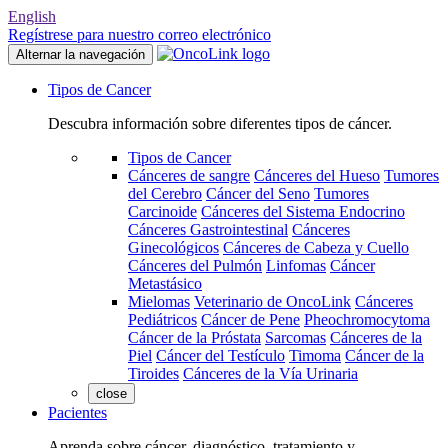
English
Regístrese para nuestro correo electrónico
Alternar la navegación
Tipos de Cancer
Descubra información sobre diferentes tipos de cáncer.
Tipos de Cancer
Cánceres de sangre
Cánceres del Hueso
Tumores
del Cerebro
Cáncer del Seno
Tumores
Carcinoide
Cánceres del Sistema Endocrino
Cánceres Gastrointestinal
Cánceres
Ginecológicos
Cánceres de Cabeza y Cuello
Cánceres del Pulmón
Linfomas
Cáncer
Metastásico
Mielomas
Veterinario de OncoLink
Cánceres
Pediátricos
Cáncer de Pene
Pheochromocytoma
Cáncer de la Próstata
Sarcomas
Cánceres de la
Piel
Cáncer del Testículo
Timoma
Cáncer de la
Tiroides
Cánceres de la Vía Urinaria
close
Pacientes
Aprenda sobre cáncer, diagnóstico, tratamiento y