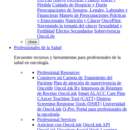
Pérdida
Cuidado de Hospicio y Duelo
Preocupaciones de Seguros, Legales, Laborales y
Financieras
Manejo de Preocupaciones Prácticas
y Emocionales
Nutrición y Cáncer
OncoPilot:
Navegando la jornada del cáncer
Sexualidad y
Fertilidad
Efectos Secundarios
Sobrevivencia
OncoLife
close
Professionales de la Salud
Encuentre recursos y herramientas para profesionales de la
salud en oncología.
Professional Resources
Construye mi Carpeta de Tratamiento del
Paciente
Plan de atención de supervivencia de
Oncolife
OncoLink Rx
Impresora de Régimen
de Recetas OncoLink
Smart ALACC Care Plan
CAncer Teaching Tool (CATT)
Distress
Screening Response Tools (DSRT)
Universidad
de OncoLink
O-Pro: Portal para profesionales de
la oncología
Professional Services
Asóciese con OncoLink
OncoLink API
OncoLink Oncology Social Work Learning