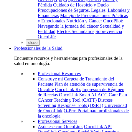
Pérdida
Cuidado de Hospicio y Duelo
Preocupaciones de Seguros, Legales, Laborales y
Financieras
Manejo de Preocupaciones Prácticas
y Emocionales
Nutrición y Cáncer
OncoPilot:
Navegando la jornada del cáncer
Sexualidad y
Fertilidad
Efectos Secundarios
Sobrevivencia
OncoLife
close
Professionales de la Salud
Encuentre recursos y herramientas para profesionales de la
salud en oncología.
Professional Resources
Construye mi Carpeta de Tratamiento del
Paciente
Plan de atención de supervivencia de
Oncolife
OncoLink Rx
Impresora de Régimen
de Recetas OncoLink
Smart ALACC Care Plan
CAncer Teaching Tool (CATT)
Distress
Screening Response Tools (DSRT)
Universidad
de OncoLink
O-Pro: Portal para profesionales de
la oncología
Professional Services
Asóciese con OncoLink
OncoLink API
OncoLink Oncology Social Work Learning