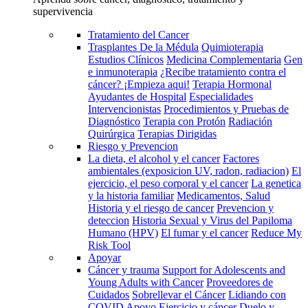
supervivencia
Tratamiento del Cancer
Trasplantes De la Médula
Quimioterapia
Estudios Clínicos
Medicina Complementaria
Gen
e inmunoterapia
¿Recibe tratamiento contra el
cáncer? ¡Empieza aqui!
Terapia Hormonal
Ayudantes de Hospital
Especialidades
Intervencionistas
Procedimientos y Pruebas de
Diagnóstico
Terapia con Protón
Radiación
Quirúrgica
Terapias Dirigidas
Riesgo y Prevencion
La dieta, el alcohol y el cancer
Factores
ambientales (exposicion UV, radon, radiacion)
El
ejercicio, el peso corporal y el cancer
La genetica
y la historia familiar
Medicamentos, Salud
Historia y el riesgo de cancer
Prevencion y
deteccion
Historia Sexual y Virus del Papiloma
Humano (HPV)
El fumar y el cancer
Reduce My
Risk Tool
Apoyar
Cáncer y trauma
Support for Adolescents and
Young Adults with Cancer
Proveedores de
Cuidados
Sobrellevar el Cáncer
Lidiando con
COVID
Apoyo
Ejercicio y cáncer
Duelo y