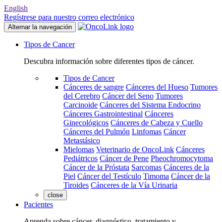
English
Regístrese para nuestro correo electrónico
Alternar la navegación
Tipos de Cancer
Descubra información sobre diferentes tipos de cáncer.
Tipos de Cancer
Cánceres de sangre
Cánceres del Hueso
Tumores
del Cerebro
Cáncer del Seno
Tumores
Carcinoide
Cánceres del Sistema Endocrino
Cánceres Gastrointestinal
Cánceres
Ginecológicos
Cánceres de Cabeza y Cuello
Cánceres del Pulmón
Linfomas
Cáncer
Metastásico
Mielomas
Veterinario de OncoLink
Cánceres
Pediátricos
Cáncer de Pene
Pheochromocytoma
Cáncer de la Próstata
Sarcomas
Cánceres de la
Piel
Cáncer del Testículo
Timoma
Cáncer de la
Tiroides
Cánceres de la Vía Urinaria
close
Pacientes
Aprenda sobre cáncer, diagnóstico, tratamiento y