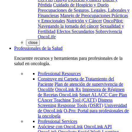
Pérdida
Cuidado de Hospicio y Duelo
Preocupaciones de Seguros, Legales, Laborales y
Financieras
Manejo de Preocupaciones Prácticas
y Emocionales
Nutrición y Cáncer
OncoPilot:
Navegando la jornada del cáncer
Sexualidad y
Fertilidad
Efectos Secundarios
Sobrevivencia
OncoLife
close
Professionales de la Salud
Encuentre recursos y herramientas para profesionales de la
salud en oncología.
Professional Resources
Construye mi Carpeta de Tratamiento del
Paciente
Plan de atención de supervivencia de
Oncolife
OncoLink Rx
Impresora de Régimen
de Recetas OncoLink
Smart ALACC Care Plan
CAncer Teaching Tool (CATT)
Distress
Screening Response Tools (DSRT)
Universidad
de OncoLink
O-Pro: Portal para profesionales de
la oncología
Professional Services
Asóciese con OncoLink
OncoLink API
OncoLink Oncology Social Work Learning