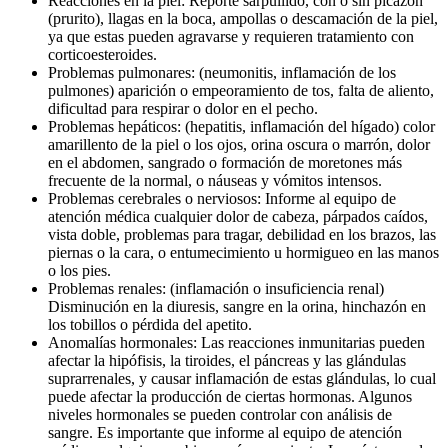
Reacciones en la piel: Reporte sarpullido, con o sin picazón
(prurito), llagas en la boca, ampollas o descamación de la piel,
ya que estas pueden agravarse y requieren tratamiento con
corticoesteroides.
Problemas pulmonares: (neumonitis, inflamación de los
pulmones) aparición o empeoramiento de tos, falta de aliento,
dificultad para respirar o dolor en el pecho.
Problemas hepáticos: (hepatitis, inflamación del hígado) color
amarillento de la piel o los ojos, orina oscura o marrón, dolor
en el abdomen, sangrado o formación de moretones más
frecuente de la normal, o náuseas y vómitos intensos.
Problemas cerebrales o nerviosos: Informe al equipo de
atención médica cualquier dolor de cabeza, párpados caídos,
vista doble, problemas para tragar, debilidad en los brazos, las
piernas o la cara, o entumecimiento u hormigueo en las manos
o los pies.
Problemas renales: (inflamación o insuficiencia renal)
Disminución en la diuresis, sangre en la orina, hinchazón en
los tobillos o pérdida del apetito.
Anomalías hormonales: Las reacciones inmunitarias pueden
afectar la hipófisis, la tiroides, el páncreas y las glándulas
suprarrenales, y causar inflamación de estas glándulas, lo cual
puede afectar la producción de ciertas hormonas. Algunos
niveles hormonales se pueden controlar con análisis de
sangre. Es importante que informe al equipo de atención