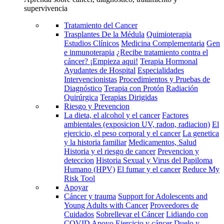
supervivencia
Tratamiento del Cancer
Trasplantes De la Médula
Quimioterapia
Estudios Clínicos
Medicina Complementaria
Gen
e inmunoterapia
¿Recibe tratamiento contra el
cáncer? ¡Empieza aqui!
Terapia Hormonal
Ayudantes de Hospital
Especialidades
Intervencionistas
Procedimientos y Pruebas de
Diagnóstico
Terapia con Protón
Radiación
Quirúrgica
Terapias Dirigidas
Riesgo y Prevencion
La dieta, el alcohol y el cancer
Factores
ambientales (exposicion UV, radon, radiacion)
El
ejercicio, el peso corporal y el cancer
La genetica
y la historia familiar
Medicamentos, Salud
Historia y el riesgo de cancer
Prevencion y
deteccion
Historia Sexual y Virus del Papiloma
Humano (HPV)
El fumar y el cancer
Reduce My
Risk Tool
Apoyar
Cáncer y trauma
Support for Adolescents and
Young Adults with Cancer
Proveedores de
Cuidados
Sobrellevar el Cáncer
Lidiando con
COVID
Apoyo
Ejercicio y cáncer
Duelo y