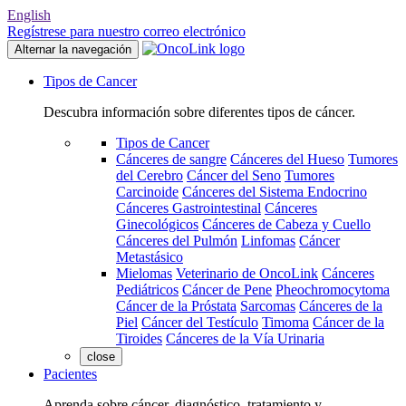
English
Regístrese para nuestro correo electrónico
Alternar la navegación
Tipos de Cancer
Descubra información sobre diferentes tipos de cáncer.
Tipos de Cancer
Cánceres de sangre
Cánceres del Hueso
Tumores
del Cerebro
Cáncer del Seno
Tumores
Carcinoide
Cánceres del Sistema Endocrino
Cánceres Gastrointestinal
Cánceres
Ginecológicos
Cánceres de Cabeza y Cuello
Cánceres del Pulmón
Linfomas
Cáncer
Metastásico
Mielomas
Veterinario de OncoLink
Cánceres
Pediátricos
Cáncer de Pene
Pheochromocytoma
Cáncer de la Próstata
Sarcomas
Cánceres de la
Piel
Cáncer del Testículo
Timoma
Cáncer de la
Tiroides
Cánceres de la Vía Urinaria
close
Pacientes
Aprenda sobre cáncer, diagnóstico, tratamiento y