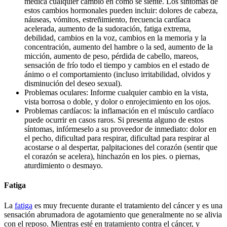
médica cualquier cambio en cómo se siente. Los síntomas de
estos cambios hormonales pueden incluir: dolores de cabeza,
náuseas, vómitos, estreñimiento, frecuencia cardíaca
acelerada, aumento de la sudoración, fatiga extrema,
debilidad, cambios en la voz, cambios en la memoria y la
concentración, aumento del hambre o la sed, aumento de la
micción, aumento de peso, pérdida de cabello, mareos,
sensación de frío todo el tiempo y cambios en el estado de
ánimo o el comportamiento (incluso irritabilidad, olvidos y
disminución del deseo sexual).
Problemas oculares: Informe cualquier cambio en la vista,
vista borrosa o doble, y dolor o enrojecimiento en los ojos.
Problemas cardíacos: la inflamación en el músculo cardíaco
puede ocurrir en casos raros. Si presenta alguno de estos
síntomas, infórmeselo a su proveedor de inmediato: dolor en
el pecho, dificultad para respirar, dificultad para respirar al
acostarse o al despertar, palpitaciones del corazón (sentir que
el corazón se acelera), hinchazón en los pies. o piernas,
aturdimiento o desmayo.
Fatiga
La
fatiga
es muy frecuente durante el tratamiento del cáncer y es una
sensación abrumadora de agotamiento que generalmente no se alivia
con el reposo. Mientras esté en tratamiento contra el cáncer, y