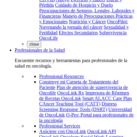
Pérdida
Cuidado de Hospicio y Duelo
Preocupaciones de Seguros, Legales, Laborales y
Financieras
Manejo de Preocupaciones Prácticas
y Emocionales
Nutrición y Cáncer
OncoPilot:
Navegando la jornada del cáncer
Sexualidad y
Fertilidad
Efectos Secundarios
Sobrevivencia
OncoLife
close
Professionales de la Salud
Encuentre recursos y herramientas para profesionales de la
salud en oncología.
Professional Resources
Construye mi Carpeta de Tratamiento del
Paciente
Plan de atención de supervivencia de
Oncolife
OncoLink Rx
Impresora de Régimen
de Recetas OncoLink
Smart ALACC Care Plan
CAncer Teaching Tool (CATT)
Distress
Screening Response Tools (DSRT)
Universidad
de OncoLink
O-Pro: Portal para profesionales de
la oncología
Professional Services
Asóciese con OncoLink
OncoLink API
OncoLink Oncology Social Work Learning