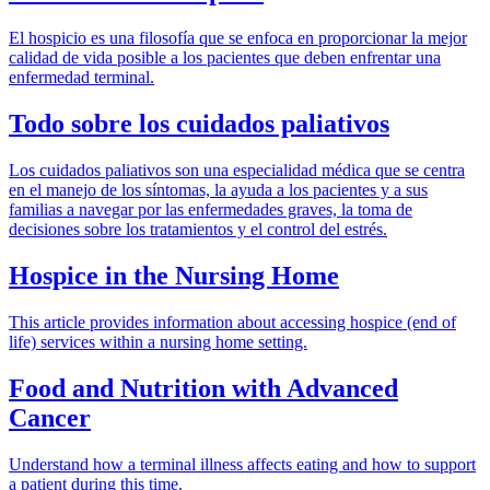
El hospicio es una filosofía que se enfoca en proporcionar la mejor
calidad de vida posible a los pacientes que deben enfrentar una
enfermedad terminal.
Todo sobre los cuidados paliativos
Los cuidados paliativos son una especialidad médica que se centra
en el manejo de los síntomas, la ayuda a los pacientes y a sus
familias a navegar por las enfermedades graves, la toma de
decisiones sobre los tratamientos y el control del estrés.
Hospice in the Nursing Home
This article provides information about accessing hospice (end of
life) services within a nursing home setting.
Food and Nutrition with Advanced
Cancer
Understand how a terminal illness affects eating and how to support
a patient during this time.