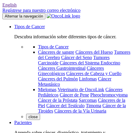
English
Regístrese para nuestro correo electrónico
Alternar la navegación
Tipos de Cancer
Descubra información sobre diferentes tipos de cáncer.
Tipos de Cancer
Cánceres de sangre
Cánceres del Hueso
Tumores
del Cerebro
Cáncer del Seno
Tumores
Carcinoide
Cánceres del Sistema Endocrino
Cánceres Gastrointestinal
Cánceres
Ginecológicos
Cánceres de Cabeza y Cuello
Cánceres del Pulmón
Linfomas
Cáncer
Metastásico
Mielomas
Veterinario de OncoLink
Cánceres
Pediátricos
Cáncer de Pene
Pheochromocytoma
Cáncer de la Próstata
Sarcomas
Cánceres de la
Piel
Cáncer del Testículo
Timoma
Cáncer de la
Tiroides
Cánceres de la Vía Urinaria
close
Pacientes
Aprenda sobre cáncer, diagnóstico, tratamiento y