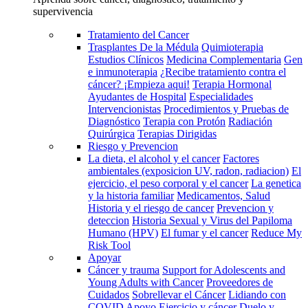
supervivencia
Tratamiento del Cancer
Trasplantes De la Médula
Quimioterapia
Estudios Clínicos
Medicina Complementaria
Gen
e inmunoterapia
¿Recibe tratamiento contra el
cáncer? ¡Empieza aqui!
Terapia Hormonal
Ayudantes de Hospital
Especialidades
Intervencionistas
Procedimientos y Pruebas de
Diagnóstico
Terapia con Protón
Radiación
Quirúrgica
Terapias Dirigidas
Riesgo y Prevencion
La dieta, el alcohol y el cancer
Factores
ambientales (exposicion UV, radon, radiacion)
El
ejercicio, el peso corporal y el cancer
La genetica
y la historia familiar
Medicamentos, Salud
Historia y el riesgo de cancer
Prevencion y
deteccion
Historia Sexual y Virus del Papiloma
Humano (HPV)
El fumar y el cancer
Reduce My
Risk Tool
Apoyar
Cáncer y trauma
Support for Adolescents and
Young Adults with Cancer
Proveedores de
Cuidados
Sobrellevar el Cáncer
Lidiando con
COVID
Apoyo
Ejercicio y cáncer
Duelo y