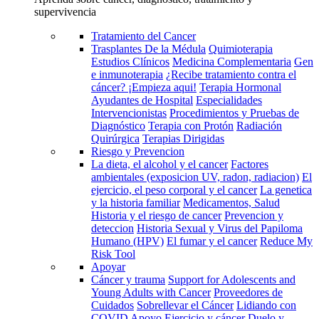
supervivencia
Tratamiento del Cancer
Trasplantes De la Médula
Quimioterapia
Estudios Clínicos
Medicina Complementaria
Gen
e inmunoterapia
¿Recibe tratamiento contra el
cáncer? ¡Empieza aqui!
Terapia Hormonal
Ayudantes de Hospital
Especialidades
Intervencionistas
Procedimientos y Pruebas de
Diagnóstico
Terapia con Protón
Radiación
Quirúrgica
Terapias Dirigidas
Riesgo y Prevencion
La dieta, el alcohol y el cancer
Factores
ambientales (exposicion UV, radon, radiacion)
El
ejercicio, el peso corporal y el cancer
La genetica
y la historia familiar
Medicamentos, Salud
Historia y el riesgo de cancer
Prevencion y
deteccion
Historia Sexual y Virus del Papiloma
Humano (HPV)
El fumar y el cancer
Reduce My
Risk Tool
Apoyar
Cáncer y trauma
Support for Adolescents and
Young Adults with Cancer
Proveedores de
Cuidados
Sobrellevar el Cáncer
Lidiando con
COVID
Apoyo
Ejercicio y cáncer
Duelo y