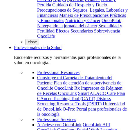
Pérdida
Cuidado de Hospicio y Duelo
Preocupaciones de Seguros, Legales, Laborales y
Financieras
Manejo de Preocupaciones Prácticas
y Emocionales
Nutrición y Cáncer
OncoPilot:
Navegando la jornada del cáncer
Sexualidad y
Fertilidad
Efectos Secundarios
Sobrevivencia
OncoLife
close
Professionales de la Salud
Encuentre recursos y herramientas para profesionales de la
salud en oncología.
Professional Resources
Construye mi Carpeta de Tratamiento del
Paciente
Plan de atención de supervivencia de
Oncolife
OncoLink Rx
Impresora de Régimen
de Recetas OncoLink
Smart ALACC Care Plan
CAncer Teaching Tool (CATT)
Distress
Screening Response Tools (DSRT)
Universidad
de OncoLink
O-Pro: Portal para profesionales de
la oncología
Professional Services
Asóciese con OncoLink
OncoLink API
OncoLink Oncology Social Work Learning