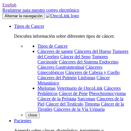
English
Regístrese para nuestro correo electrónico
Alternar la navegación
Tipos de Cancer
Descubra información sobre diferentes tipos de cáncer.
Tipos de Cancer
Cánceres de sangre
Cánceres del Hueso
Tumores
del Cerebro
Cáncer del Seno
Tumores
Carcinoide
Cánceres del Sistema Endocrino
Cánceres Gastrointestinal
Cánceres
Ginecológicos
Cánceres de Cabeza y Cuello
Cánceres del Pulmón
Linfomas
Cáncer
Metastásico
Mielomas
Veterinario de OncoLink
Cánceres
Pediátricos
Cáncer de Pene
Pheochromocytoma
Cáncer de la Próstata
Sarcomas
Cánceres de la
Piel
Cáncer del Testículo
Timoma
Cáncer de la
Tiroides
Cánceres de la Vía Urinaria
close
Pacientes
Aprenda sobre cáncer, diagnóstico, tratamiento y