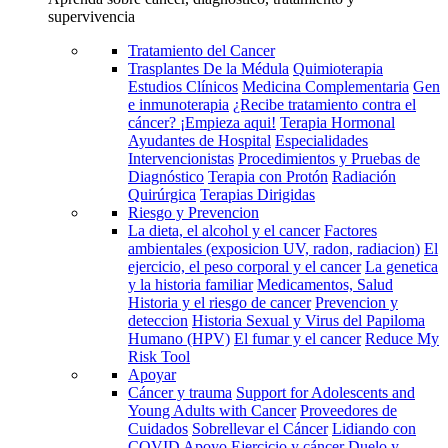
supervivencia
Tratamiento del Cancer
Trasplantes De la Médula
Quimioterapia
Estudios Clínicos
Medicina Complementaria
Gen
e inmunoterapia
¿Recibe tratamiento contra el
cáncer? ¡Empieza aqui!
Terapia Hormonal
Ayudantes de Hospital
Especialidades
Intervencionistas
Procedimientos y Pruebas de
Diagnóstico
Terapia con Protón
Radiación
Quirúrgica
Terapias Dirigidas
Riesgo y Prevencion
La dieta, el alcohol y el cancer
Factores
ambientales (exposicion UV, radon, radiacion)
El
ejercicio, el peso corporal y el cancer
La genetica
y la historia familiar
Medicamentos, Salud
Historia y el riesgo de cancer
Prevencion y
deteccion
Historia Sexual y Virus del Papiloma
Humano (HPV)
El fumar y el cancer
Reduce My
Risk Tool
Apoyar
Cáncer y trauma
Support for Adolescents and
Young Adults with Cancer
Proveedores de
Cuidados
Sobrellevar el Cáncer
Lidiando con
COVID
Apoyo
Ejercicio y cáncer
Duelo y