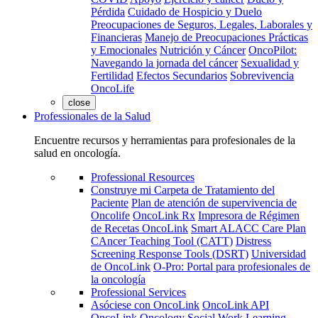
Pérdida
Cuidado de Hospicio y Duelo
Preocupaciones de Seguros, Legales, Laborales y
Financieras
Manejo de Preocupaciones Prácticas
y Emocionales
Nutrición y Cáncer
OncoPilot:
Navegando la jornada del cáncer
Sexualidad y
Fertilidad
Efectos Secundarios
Sobrevivencia
OncoLife
close
Professionales de la Salud
Encuentre recursos y herramientas para profesionales de la
salud en oncología.
Professional Resources
Construye mi Carpeta de Tratamiento del
Paciente
Plan de atención de supervivencia de
Oncolife
OncoLink Rx
Impresora de Régimen
de Recetas OncoLink
Smart ALACC Care Plan
CAncer Teaching Tool (CATT)
Distress
Screening Response Tools (DSRT)
Universidad
de OncoLink
O-Pro: Portal para profesionales de
la oncología
Professional Services
Asóciese con OncoLink
OncoLink API
OncoLink Oncology Social Work Learning