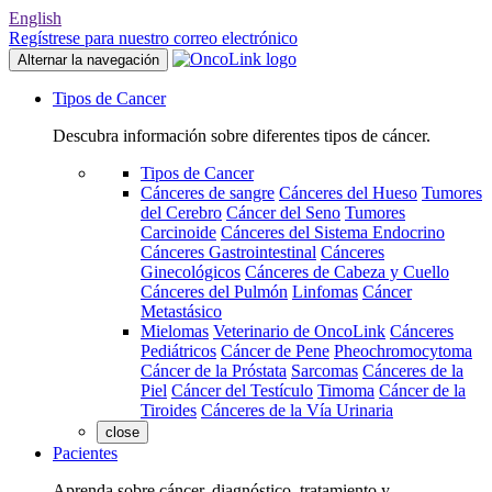
English
Regístrese para nuestro correo electrónico
Alternar la navegación
Tipos de Cancer
Descubra información sobre diferentes tipos de cáncer.
Tipos de Cancer
Cánceres de sangre
Cánceres del Hueso
Tumores
del Cerebro
Cáncer del Seno
Tumores
Carcinoide
Cánceres del Sistema Endocrino
Cánceres Gastrointestinal
Cánceres
Ginecológicos
Cánceres de Cabeza y Cuello
Cánceres del Pulmón
Linfomas
Cáncer
Metastásico
Mielomas
Veterinario de OncoLink
Cánceres
Pediátricos
Cáncer de Pene
Pheochromocytoma
Cáncer de la Próstata
Sarcomas
Cánceres de la
Piel
Cáncer del Testículo
Timoma
Cáncer de la
Tiroides
Cánceres de la Vía Urinaria
close
Pacientes
Aprenda sobre cáncer, diagnóstico, tratamiento y