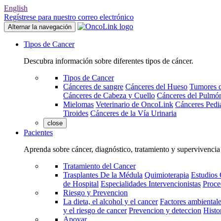
English
Regístrese para nuestro correo electrónico
Alternar la navegación
Tipos de Cancer
Descubra información sobre diferentes tipos de cáncer.
Tipos de Cancer
Cánceres de sangre
Cánceres del Hueso
Tumores d
Cánceres de Cabeza y Cuello
Cánceres del Pulmó
Mielomas
Veterinario de OncoLink
Cánceres Pediá
Tiroides
Cánceres de la Vía Urinaria
close
Pacientes
Aprenda sobre cáncer, diagnóstico, tratamiento y supervivencia
Tratamiento del Cancer
Trasplantes De la Médula
Quimioterapia
Estudios 
de Hospital
Especialidades Intervencionistas
Proce
Riesgo y Prevencion
La dieta, el alcohol y el cancer
Factores ambientale
y el riesgo de cancer
Prevencion y deteccion
Histo
Apoyar