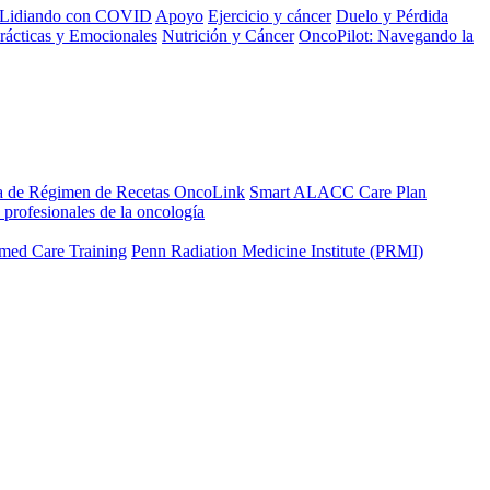
Lidiando con COVID
Apoyo
Ejercicio y cáncer
Duelo y Pérdida
rácticas y Emocionales
Nutrición y Cáncer
OncoPilot: Navegando la
a de Régimen de Recetas OncoLink
Smart ALACC Care Plan
 profesionales de la oncología
med Care Training
Penn Radiation Medicine Institute (PRMI)