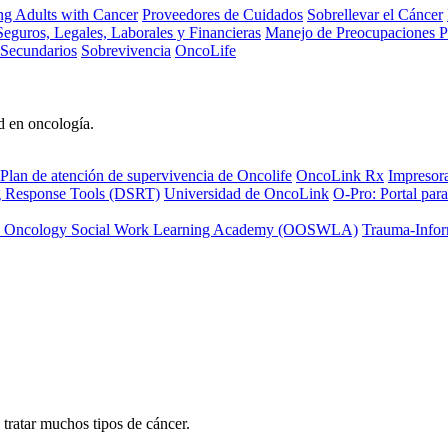
ng Adults with Cancer
Proveedores de Cuidados
Sobrellevar el Cáncer
eguros, Legales, Laborales y Financieras
Manejo de Preocupaciones P
 Secundarios
Sobrevivencia
OncoLife
d en oncología.
Plan de atención de supervivencia de Oncolife
OncoLink Rx
Impresor
ng Response Tools (DSRT)
Universidad de OncoLink
O-Pro: Portal para
 Oncology Social Work Learning Academy (OOSWLA)
Trauma-Infor
tratar muchos tipos de cáncer.