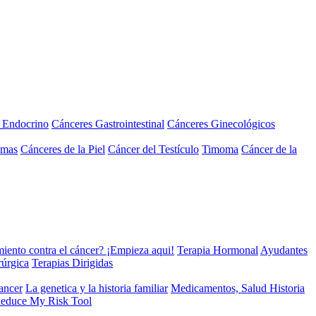
a Endocrino
Cánceres Gastrointestinal
Cánceres Ginecológicos
omas
Cánceres de la Piel
Cáncer del Testículo
Timoma
Cáncer de la
miento contra el cáncer? ¡Empieza aqui!
Terapia Hormonal
Ayudantes
rúrgica
Terapias Dirigidas
cancer
La genetica y la historia familiar
Medicamentos, Salud Historia
educe My Risk Tool