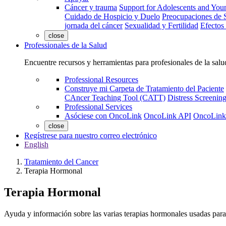
Cáncer y trauma
Support for Adolescents and You
Cuidado de Hospicio y Duelo
Preocupaciones de S
jornada del cáncer
Sexualidad y Fertilidad
Efectos
close
Professionales de la Salud
Encuentre recursos y herramientas para profesionales de la salu
Professional Resources
Construye mi Carpeta de Tratamiento del Paciente
CAncer Teaching Tool (CATT)
Distress Screeni
Professional Services
Asóciese con OncoLink
OncoLink API
OncoLink
close
Regístrese para nuestro correo electrónico
English
Tratamiento del Cancer
Terapia Hormonal
Terapia Hormonal
Ayuda y información sobre las varias terapias hormonales usadas para 