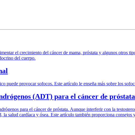
mentar el crecimiento del cáncer de mama, próstata y algunos otros ti
ocrino del cuerpo.
nal
ico puede provocar sofocos. Este artículo le enseña más sobre los sofoc
andrógenos (ADT) para el cáncer de próstata
drógenos para el cáncer de próstata. Aunque interferir con la testosteron
d, la salud cardíaca y ósea. Este artículo también proporciona consejos y