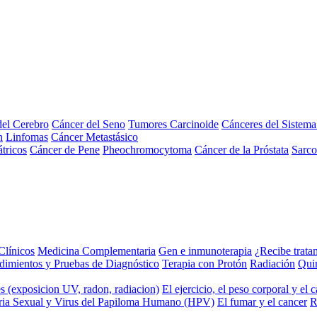
el Cerebro
Cáncer del Seno
Tumores Carcinoide
Cánceres del Sistem
n
Linfomas
Cáncer Metastásico
tricos
Cáncer de Pene
Pheochromocytoma
Cáncer de la Próstata
Sarc
Clínicos
Medicina Complementaria
Gen e inmunoterapia
¿Recibe trata
dimientos y Pruebas de Diagnóstico
Terapia con Protón
Radiación
Qui
s (exposicion UV, radon, radiacion)
El ejercicio, el peso corporal y el 
ria Sexual y Virus del Papiloma Humano (HPV)
El fumar y el cancer
R