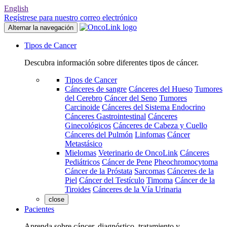
English
Regístrese para nuestro correo electrónico
Alternar la navegación
Tipos de Cancer
Descubra información sobre diferentes tipos de cáncer.
Tipos de Cancer
Cánceres de sangre
Cánceres del Hueso
Tumores
del Cerebro
Cáncer del Seno
Tumores
Carcinoide
Cánceres del Sistema Endocrino
Cánceres Gastrointestinal
Cánceres
Ginecológicos
Cánceres de Cabeza y Cuello
Cánceres del Pulmón
Linfomas
Cáncer
Metastásico
Mielomas
Veterinario de OncoLink
Cánceres
Pediátricos
Cáncer de Pene
Pheochromocytoma
Cáncer de la Próstata
Sarcomas
Cánceres de la
Piel
Cáncer del Testículo
Timoma
Cáncer de la
Tiroides
Cánceres de la Vía Urinaria
close
Pacientes
Aprenda sobre cáncer, diagnóstico, tratamiento y