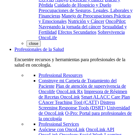
Pérdida
Cuidado de Hospicio y Duelo
Preocupaciones de Seguros, Legales, Laborales y
Financieras
Manejo de Preocupaciones Prácticas
y Emocionales
Nutrición y Cáncer
OncoPilot:
Navegando la jornada del cáncer
Sexualidad y
Fertilidad
Efectos Secundarios
Sobrevivencia
OncoLife
close
Professionales de la Salud
Encuentre recursos y herramientas para profesionales de la
salud en oncología.
Professional Resources
Construye mi Carpeta de Tratamiento del
Paciente
Plan de atención de supervivencia de
Oncolife
OncoLink Rx
Impresora de Régimen
de Recetas OncoLink
Smart ALACC Care Plan
CAncer Teaching Tool (CATT)
Distress
Screening Response Tools (DSRT)
Universidad
de OncoLink
O-Pro: Portal para profesionales de
la oncología
Professional Services
Asóciese con OncoLink
OncoLink API
OncoLink Oncology Social Work Learning