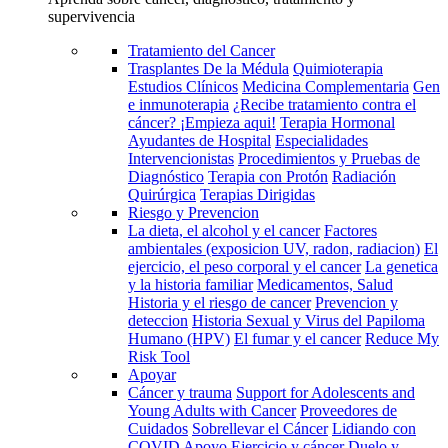
supervivencia
Tratamiento del Cancer
Trasplantes De la Médula
Quimioterapia
Estudios Clínicos
Medicina Complementaria
Gen
e inmunoterapia
¿Recibe tratamiento contra el
cáncer? ¡Empieza aqui!
Terapia Hormonal
Ayudantes de Hospital
Especialidades
Intervencionistas
Procedimientos y Pruebas de
Diagnóstico
Terapia con Protón
Radiación
Quirúrgica
Terapias Dirigidas
Riesgo y Prevencion
La dieta, el alcohol y el cancer
Factores
ambientales (exposicion UV, radon, radiacion)
El
ejercicio, el peso corporal y el cancer
La genetica
y la historia familiar
Medicamentos, Salud
Historia y el riesgo de cancer
Prevencion y
deteccion
Historia Sexual y Virus del Papiloma
Humano (HPV)
El fumar y el cancer
Reduce My
Risk Tool
Apoyar
Cáncer y trauma
Support for Adolescents and
Young Adults with Cancer
Proveedores de
Cuidados
Sobrellevar el Cáncer
Lidiando con
COVID
Apoyo
Ejercicio y cáncer
Duelo y