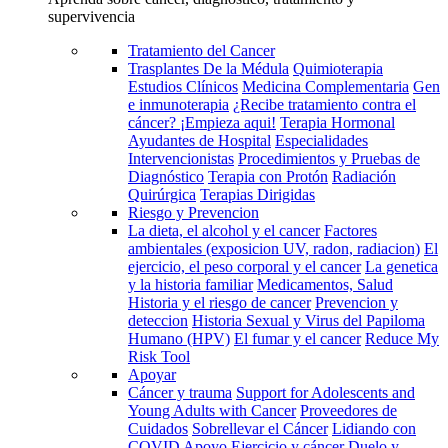
supervivencia
Tratamiento del Cancer
Trasplantes De la Médula
Quimioterapia
Estudios Clínicos
Medicina Complementaria
Gen
e inmunoterapia
¿Recibe tratamiento contra el
cáncer? ¡Empieza aqui!
Terapia Hormonal
Ayudantes de Hospital
Especialidades
Intervencionistas
Procedimientos y Pruebas de
Diagnóstico
Terapia con Protón
Radiación
Quirúrgica
Terapias Dirigidas
Riesgo y Prevencion
La dieta, el alcohol y el cancer
Factores
ambientales (exposicion UV, radon, radiacion)
El
ejercicio, el peso corporal y el cancer
La genetica
y la historia familiar
Medicamentos, Salud
Historia y el riesgo de cancer
Prevencion y
deteccion
Historia Sexual y Virus del Papiloma
Humano (HPV)
El fumar y el cancer
Reduce My
Risk Tool
Apoyar
Cáncer y trauma
Support for Adolescents and
Young Adults with Cancer
Proveedores de
Cuidados
Sobrellevar el Cáncer
Lidiando con
COVID
Apoyo
Ejercicio y cáncer
Duelo y