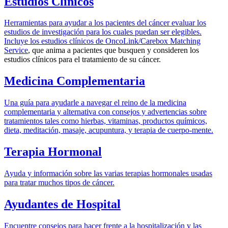
Estudios Clínicos
Herramientas para ayudar a los pacientes del cáncer evaluar los
estudios de investigación para los cuales puedan ser elegibles.
Incluye los estudios clínicos de
OncoLink/Carebox Matching
Service
, que anima a pacientes que busquen y consideren los
estudios clínicos para el tratamiento de su cáncer.
Medicina Complementaria
Una guía para ayudarle a navegar el reino de la medicina
complementaria y alternativa con consejos y advertencias sobre
tratamientos tales como hierbas, vitaminas, productos químicos,
dieta, meditación, masaje, acupuntura, y terapia de cuerpo-mente.
Terapia Hormonal
Ayuda y información sobre las varias terapias hormonales usadas
para tratar muchos tipos de cáncer.
Ayudantes de Hospital
Encuentre consejos para hacer frente a la hospitalización y las