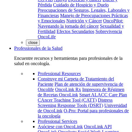
Pérdida
Cuidado de Hospicio y Duelo
Preocupaciones de Seguros, Legales, Laborales y
Financieras
Manejo de Preocupaciones Prácticas
y Emocionales
Nutrición y Cáncer
OncoPilot:
Navegando la jornada del cáncer
Sexualidad y
Fertilidad
Efectos Secundarios
Sobrevivencia
OncoLife
close
Professionales de la Salud
Encuentre recursos y herramientas para profesionales de la
salud en oncología.
Professional Resources
Construye mi Carpeta de Tratamiento del
Paciente
Plan de atención de supervivencia de
Oncolife
OncoLink Rx
Impresora de Régimen
de Recetas OncoLink
Smart ALACC Care Plan
CAncer Teaching Tool (CATT)
Distress
Screening Response Tools (DSRT)
Universidad
de OncoLink
O-Pro: Portal para profesionales de
la oncología
Professional Services
Asóciese con OncoLink
OncoLink API
OncoLink Oncology Social Work Learning