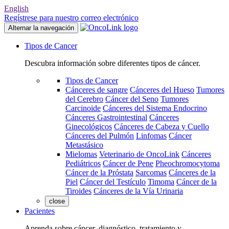
English
Regístrese para nuestro correo electrónico
Alternar la navegación
Tipos de Cancer
Descubra información sobre diferentes tipos de cáncer.
Tipos de Cancer
Cánceres de sangre
Cánceres del Hueso
Tumores
del Cerebro
Cáncer del Seno
Tumores
Carcinoide
Cánceres del Sistema Endocrino
Cánceres Gastrointestinal
Cánceres
Ginecológicos
Cánceres de Cabeza y Cuello
Cánceres del Pulmón
Linfomas
Cáncer
Metastásico
Mielomas
Veterinario de OncoLink
Cánceres
Pediátricos
Cáncer de Pene
Pheochromocytoma
Cáncer de la Próstata
Sarcomas
Cánceres de la
Piel
Cáncer del Testículo
Timoma
Cáncer de la
Tiroides
Cánceres de la Vía Urinaria
close
Pacientes
Aprenda sobre cáncer, diagnóstico, tratamiento y