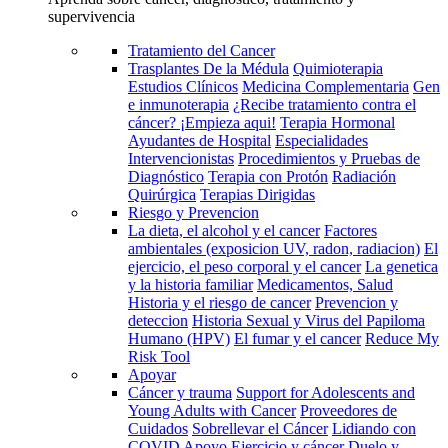
supervivencia
Tratamiento del Cancer
Trasplantes De la Médula
Quimioterapia
Estudios Clínicos
Medicina Complementaria
Gen
e inmunoterapia
¿Recibe tratamiento contra el
cáncer? ¡Empieza aqui!
Terapia Hormonal
Ayudantes de Hospital
Especialidades
Intervencionistas
Procedimientos y Pruebas de
Diagnóstico
Terapia con Protón
Radiación
Quirúrgica
Terapias Dirigidas
Riesgo y Prevencion
La dieta, el alcohol y el cancer
Factores
ambientales (exposicion UV, radon, radiacion)
El
ejercicio, el peso corporal y el cancer
La genetica
y la historia familiar
Medicamentos, Salud
Historia y el riesgo de cancer
Prevencion y
deteccion
Historia Sexual y Virus del Papiloma
Humano (HPV)
El fumar y el cancer
Reduce My
Risk Tool
Apoyar
Cáncer y trauma
Support for Adolescents and
Young Adults with Cancer
Proveedores de
Cuidados
Sobrellevar el Cáncer
Lidiando con
COVID
Apoyo
Ejercicio y cáncer
Duelo y