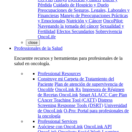
Pérdida
Cuidado de Hospicio y Duelo
Preocupaciones de Seguros, Legales, Laborales y
Financieras
Manejo de Preocupaciones Prácticas
y Emocionales
Nutrición y Cáncer
OncoPilot:
Navegando la jornada del cáncer
Sexualidad y
Fertilidad
Efectos Secundarios
Sobrevivencia
OncoLife
close
Professionales de la Salud
Encuentre recursos y herramientas para profesionales de la
salud en oncología.
Professional Resources
Construye mi Carpeta de Tratamiento del
Paciente
Plan de atención de supervivencia de
Oncolife
OncoLink Rx
Impresora de Régimen
de Recetas OncoLink
Smart ALACC Care Plan
CAncer Teaching Tool (CATT)
Distress
Screening Response Tools (DSRT)
Universidad
de OncoLink
O-Pro: Portal para profesionales de
la oncología
Professional Services
Asóciese con OncoLink
OncoLink API
OncoLink Oncology Social Work Learning