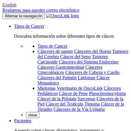
English
Regístrese para nuestro correo electrónico
Alternar la navegación
Tipos de Cancer
Descubra información sobre diferentes tipos de cáncer.
Tipos de Cancer
Cánceres de sangre
Cánceres del Hueso
Tumores
del Cerebro
Cáncer del Seno
Tumores
Carcinoide
Cánceres del Sistema Endocrino
Cánceres Gastrointestinal
Cánceres
Ginecológicos
Cánceres de Cabeza y Cuello
Cánceres del Pulmón
Linfomas
Cáncer
Metastásico
Mielomas
Veterinario de OncoLink
Cánceres
Pediátricos
Cáncer de Pene
Pheochromocytoma
Cáncer de la Próstata
Sarcomas
Cánceres de la
Piel
Cáncer del Testículo
Timoma
Cáncer de la
Tiroides
Cánceres de la Vía Urinaria
close
Pacientes
Aprenda sobre cáncer, diagnóstico, tratamiento y