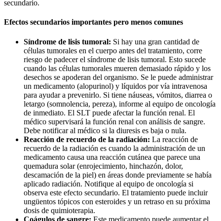
secundario.
Efectos secundarios importantes pero menos comunes
Síndrome de lisis tumoral:
Si hay una gran cantidad de
células tumorales en el cuerpo antes del tratamiento, corre
riesgo de padecer el síndrome de lisis tumoral. Esto sucede
cuando las células tumorales mueren demasiado rápido y los
desechos se apoderan del organismo. Se le puede administrar
un medicamento (alopurinol) y líquidos por vía intravenosa
para ayudar a prevenirlo. Si tiene náuseas, vómitos, diarrea o
letargo (somnolencia, pereza), informe al equipo de oncología
de inmediato. El SLT puede afectar la función renal. El
médico supervisará la función renal con análisis de sangre.
Debe notificar al médico si la diuresis es baja o nula.
Reacción de recuerdo de la radiación:
La reacción de
recuerdo de la radiación es cuando la administración de un
medicamento causa una reacción cutánea que parece una
quemadura solar (enrojecimiento, hinchazón, dolor,
descamación de la piel) en áreas donde previamente se había
aplicado radiación. Notifique al equipo de oncología si
observa este efecto secundario. El tratamiento puede incluir
ungüentos tópicos con esteroides y un retraso en su próxima
dosis de quimioterapia.
Coágulos de sangre:
Este medicamento puede aumentar el