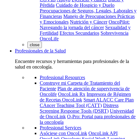
Pérdida
Cuidado de Hospicio y Duelo
Preocupaciones de Seguros, Legales, Laborales y
Financieras
Manejo de Preocupaciones Prácticas
y Emocionales
Nutrición y Cáncer
OncoPilot:
Navegando la jornada del cáncer
Sexualidad y
Fertilidad
Efectos Secundarios
Sobrevivencia
OncoLife
close
Professionales de la Salud
Encuentre recursos y herramientas para profesionales de la
salud en oncología.
Professional Resources
Construye mi Carpeta de Tratamiento del
Paciente
Plan de atención de supervivencia de
Oncolife
OncoLink Rx
Impresora de Régimen
de Recetas OncoLink
Smart ALACC Care Plan
CAncer Teaching Tool (CATT)
Distress
Screening Response Tools (DSRT)
Universidad
de OncoLink
O-Pro: Portal para profesionales de
la oncología
Professional Services
Asóciese con OncoLink
OncoLink API
OncoLink Oncology Social Work Learning