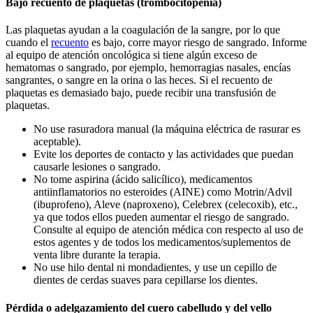
Bajo recuento de plaquetas (trombocitopenia)
Las plaquetas ayudan a la coagulación de la sangre, por lo que
cuando el
recuento
es bajo, corre mayor riesgo de sangrado. Informe
al equipo de atención oncológica si tiene algún exceso de
hematomas o sangrado, por ejemplo, hemorragias nasales, encías
sangrantes, o sangre en la orina o las heces. Si el recuento de
plaquetas es demasiado bajo, puede recibir una transfusión de
plaquetas.
No use rasuradora manual (la máquina eléctrica de rasurar es
aceptable).
Evite los deportes de contacto y las actividades que puedan
causarle lesiones o sangrado.
No tome aspirina (ácido salicílico), medicamentos
antiinflamatorios no esteroides (AINE) como Motrin/Advil
(ibuprofeno), Aleve (naproxeno), Celebrex (celecoxib), etc.,
ya que todos ellos pueden aumentar el riesgo de sangrado.
Consulte al equipo de atención médica con respecto al uso de
estos agentes y de todos los medicamentos/suplementos de
venta libre durante la terapia.
No use hilo dental ni mondadientes, y use un cepillo de
dientes de cerdas suaves para cepillarse los dientes.
Pérdida o adelgazamiento del cuero cabelludo y del vello