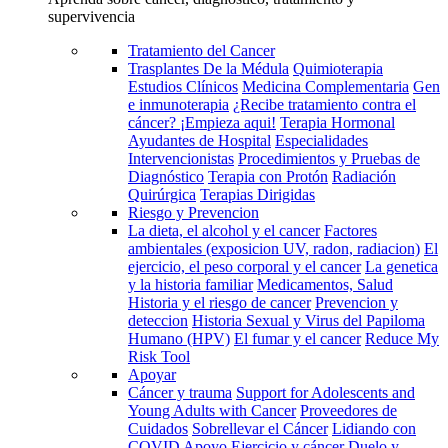
supervivencia
Tratamiento del Cancer
Trasplantes De la Médula
Quimioterapia
Estudios Clínicos
Medicina Complementaria
Gen
e inmunoterapia
¿Recibe tratamiento contra el
cáncer? ¡Empieza aqui!
Terapia Hormonal
Ayudantes de Hospital
Especialidades
Intervencionistas
Procedimientos y Pruebas de
Diagnóstico
Terapia con Protón
Radiación
Quirúrgica
Terapias Dirigidas
Riesgo y Prevencion
La dieta, el alcohol y el cancer
Factores
ambientales (exposicion UV, radon, radiacion)
El
ejercicio, el peso corporal y el cancer
La genetica
y la historia familiar
Medicamentos, Salud
Historia y el riesgo de cancer
Prevencion y
deteccion
Historia Sexual y Virus del Papiloma
Humano (HPV)
El fumar y el cancer
Reduce My
Risk Tool
Apoyar
Cáncer y trauma
Support for Adolescents and
Young Adults with Cancer
Proveedores de
Cuidados
Sobrellevar el Cáncer
Lidiando con
COVID
Apoyo
Ejercicio y cáncer
Duelo y