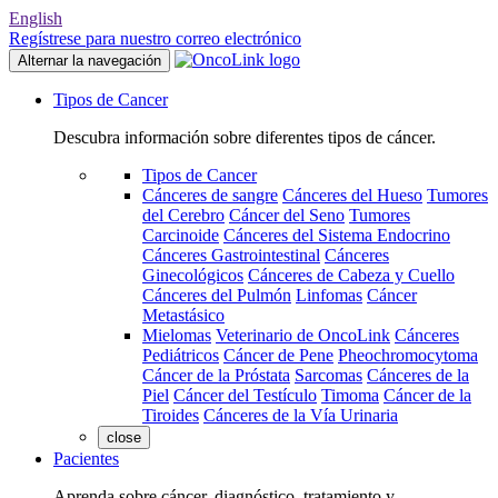
English
Regístrese para nuestro correo electrónico
Alternar la navegación
Tipos de Cancer
Descubra información sobre diferentes tipos de cáncer.
Tipos de Cancer
Cánceres de sangre
Cánceres del Hueso
Tumores
del Cerebro
Cáncer del Seno
Tumores
Carcinoide
Cánceres del Sistema Endocrino
Cánceres Gastrointestinal
Cánceres
Ginecológicos
Cánceres de Cabeza y Cuello
Cánceres del Pulmón
Linfomas
Cáncer
Metastásico
Mielomas
Veterinario de OncoLink
Cánceres
Pediátricos
Cáncer de Pene
Pheochromocytoma
Cáncer de la Próstata
Sarcomas
Cánceres de la
Piel
Cáncer del Testículo
Timoma
Cáncer de la
Tiroides
Cánceres de la Vía Urinaria
close
Pacientes
Aprenda sobre cáncer, diagnóstico, tratamiento y