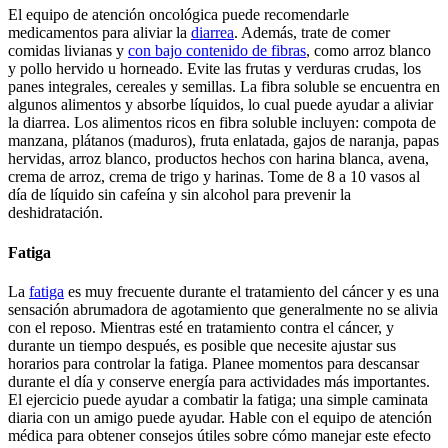
El equipo de atención oncológica puede recomendarle
medicamentos para aliviar la
diarrea
. Además, trate de comer
comidas livianas y
con bajo contenido de fibras
, como arroz blanco
y pollo hervido u horneado. Evite las frutas y verduras crudas, los
panes integrales, cereales y semillas. La fibra soluble se encuentra en
algunos alimentos y absorbe líquidos, lo cual puede ayudar a aliviar
la diarrea. Los alimentos ricos en fibra soluble incluyen: compota de
manzana, plátanos (maduros), fruta enlatada, gajos de naranja, papas
hervidas, arroz blanco, productos hechos con harina blanca, avena,
crema de arroz, crema de trigo y harinas. Tome de 8 a 10 vasos al
día de líquido sin cafeína y sin alcohol para prevenir la
deshidratación.
Fatiga
La
fatiga
es muy frecuente durante el tratamiento del cáncer y es una
sensación abrumadora de agotamiento que generalmente no se alivia
con el reposo. Mientras esté en tratamiento contra el cáncer, y
durante un tiempo después, es posible que necesite ajustar sus
horarios para controlar la fatiga. Planee momentos para descansar
durante el día y conserve energía para actividades más importantes.
El ejercicio puede ayudar a combatir la fatiga; una simple caminata
diaria con un amigo puede ayudar. Hable con el equipo de atención
médica para obtener consejos útiles sobre cómo manejar este efecto