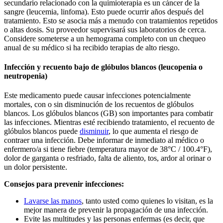
secundario relacionado con la quimioterapia es un cáncer de la
sangre (leucemia, linfoma). Esto puede ocurrir años después del
tratamiento. Esto se asocia más a menudo con tratamientos repetidos
o altas dosis. Su proveedor supervisará sus laboratorios de cerca.
Considere someterse a un hemograma completo con un chequeo
anual de su médico si ha recibido terapias de alto riesgo.
Infección y recuento bajo de glóbulos blancos (leucopenia o
neutropenia)
Este medicamento puede causar infecciones potencialmente
mortales, con o sin disminución de los recuentos de glóbulos
blancos. Los glóbulos blancos (GB) son importantes para combatir
las infecciones. Mientras esté recibiendo tratamiento, el recuento de
glóbulos blancos puede
disminuir
, lo que aumenta el riesgo de
contraer una infección. Debe informar de inmediato al médico o
enfermero/a si tiene fiebre (temperatura mayor de 38°C / 100.4°F),
dolor de garganta o resfriado, falta de aliento, tos, ardor al orinar o
un dolor persistente.
Consejos para prevenir infecciones:
Lavarse las manos
, tanto usted como quienes lo visitan, es la
mejor manera de prevenir la propagación de una infección.
Evite las multitudes y las personas enfermas (es decir, que