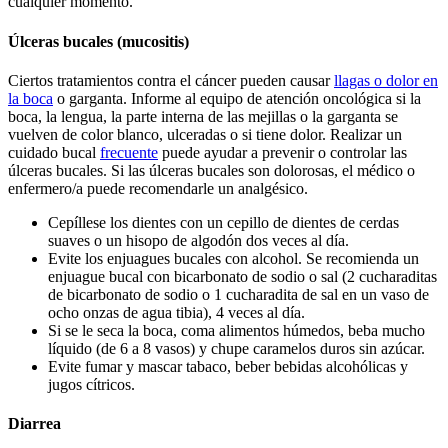
cualquier momento.
Úlceras bucales (mucositis)
Ciertos tratamientos contra el cáncer pueden causar
llagas o dolor en
la boca
o garganta. Informe al equipo de atención oncológica si la
boca, la lengua, la parte interna de las mejillas o la garganta se
vuelven de color blanco, ulceradas o si tiene dolor. Realizar un
cuidado bucal
frecuente
puede ayudar a prevenir o controlar las
úlceras bucales. Si las úlceras bucales son dolorosas, el médico o
enfermero/a puede recomendarle un analgésico.
Cepíllese los dientes con un cepillo de dientes de cerdas
suaves o un hisopo de algodón dos veces al día.
Evite los enjuagues bucales con alcohol. Se recomienda un
enjuague bucal con bicarbonato de sodio o sal (2 cucharaditas
de bicarbonato de sodio o 1 cucharadita de sal en un vaso de
ocho onzas de agua tibia), 4 veces al día.
Si se le seca la boca, coma alimentos húmedos, beba mucho
líquido (de 6 a 8 vasos) y chupe caramelos duros sin azúcar.
Evite fumar y mascar tabaco, beber bebidas alcohólicas y
jugos cítricos.
Diarrea