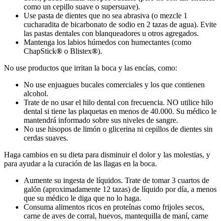
como un cepillo suave o supersuave).
Use pasta de dientes que no sea abrasiva (o mezcle 1
cucharadita de bicarbonato de sodio en 2 tazas de agua). Evite
las pastas dentales con blanqueadores u otros agregados.
Mantenga los labios húmedos con humectantes (como
ChapStick
®
o Blistex
®
).
No use productos que irritan la boca y las encías, como:
No use enjuagues bucales comerciales y los que contienen
alcohol.
Trate de no usar el hilo dental con frecuencia. NO utilice hilo
dental si tiene las plaquetas en menos de 40.000. Su médico le
mantendrá informado sobre sus niveles de sangre.
No use hisopos de limón o glicerina ni cepillos de dientes sin
cerdas suaves.
Haga cambios en su dieta para disminuir el dolor y las molestias, y
para ayudar a la curación de las llagas en la boca.
Aumente su ingesta de líquidos. Trate de tomar 3 cuartos de
galón (aproximadamente 12 tazas) de líquido por día, a menos
que su médico le diga que no lo haga.
Consuma alimentos ricos en proteínas como frijoles secos,
carne de aves de corral, huevos, mantequilla de maní, carne