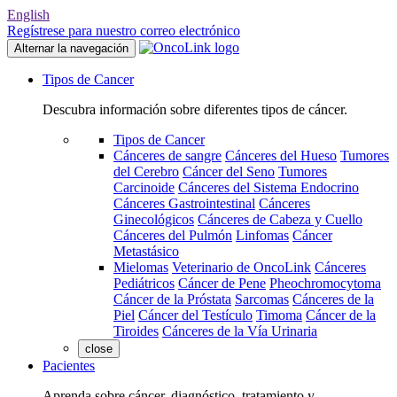
English
Regístrese para nuestro correo electrónico
Alternar la navegación
Tipos de Cancer
Descubra información sobre diferentes tipos de cáncer.
Tipos de Cancer
Cánceres de sangre
Cánceres del Hueso
Tumores
del Cerebro
Cáncer del Seno
Tumores
Carcinoide
Cánceres del Sistema Endocrino
Cánceres Gastrointestinal
Cánceres
Ginecológicos
Cánceres de Cabeza y Cuello
Cánceres del Pulmón
Linfomas
Cáncer
Metastásico
Mielomas
Veterinario de OncoLink
Cánceres
Pediátricos
Cáncer de Pene
Pheochromocytoma
Cáncer de la Próstata
Sarcomas
Cánceres de la
Piel
Cáncer del Testículo
Timoma
Cáncer de la
Tiroides
Cánceres de la Vía Urinaria
close
Pacientes
Aprenda sobre cáncer, diagnóstico, tratamiento y