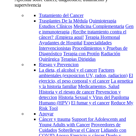
supervivencia
Tratamiento del Cancer
Trasplantes De la Médula
Quimioterapia
Estudios Clínicos
Medicina Complementaria
Gen
e inmunoterapia
¿Recibe tratamiento contra el
cáncer? ¡Empieza aqui!
Terapia Hormonal
Ayudantes de Hospital
Especialidades
Intervencionistas
Procedimientos y Pruebas de
Diagnóstico
Terapia con Protón
Radiación
Quirúrgica
Terapias Dirigidas
Riesgo y Prevencion
La dieta, el alcohol y el cancer
Factores
ambientales (exposicion UV, radon, radiacion)
El
ejercicio, el peso corporal y el cancer
La genetica
y la historia familiar
Medicamentos, Salud
Historia y el riesgo de cancer
Prevencion y
deteccion
Historia Sexual y Virus del Papiloma
Humano (HPV)
El fumar y el cancer
Reduce My
Risk Tool
Apoyar
Cáncer y trauma
Support for Adolescents and
Young Adults with Cancer
Proveedores de
Cuidados
Sobrellevar el Cáncer
Lidiando con
COVID
Apoyo
Ejercicio y cáncer
Duelo y