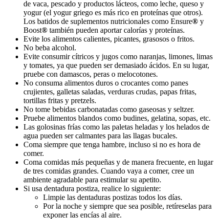
de vaca, pescado y productos lácteos, como leche, queso y
yogur (el yogur griego es más rico en proteínas que otros).
Los batidos de suplementos nutricionales como Ensure
®
y
Boost
®
también pueden aportar calorías y proteínas.
Evite los alimentos calientes, picantes, grasosos o fritos.
No beba alcohol.
Evite consumir cítricos y jugos como naranjas, limones, limas
y tomates, ya que pueden ser demasiado ácidos. En su lugar,
pruebe con damascos, peras o melocotones.
No consuma alimentos duros o crocantes como panes
crujientes, galletas saladas, verduras crudas, papas fritas,
tortillas fritas y pretzels.
No tome bebidas carbonatadas como gaseosas y seltzer.
Pruebe alimentos blandos como budines, gelatina, sopas, etc.
Las golosinas frías como las paletas heladas y los helados de
agua pueden ser calmantes para las llagas bucales.
Coma siempre que tenga hambre, incluso si no es hora de
comer.
Coma comidas más pequeñas y de manera frecuente, en lugar
de tres comidas grandes. Cuando vaya a comer, cree un
ambiente agradable para estimular su apetito.
Si usa dentadura postiza, realice lo siguiente:
Limpie las dentaduras postizas todos los días.
Por la noche y siempre que sea posible, retíreselas para
exponer las encías al aire.