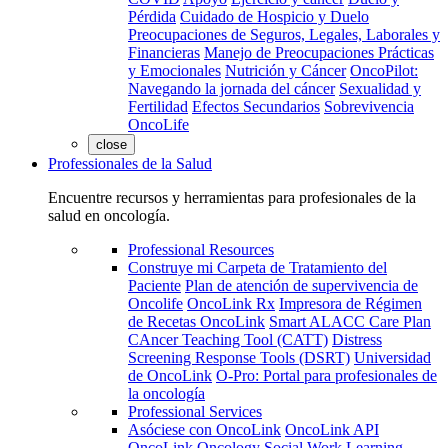
Pérdida
Cuidado de Hospicio y Duelo
Preocupaciones de Seguros, Legales, Laborales y
Financieras
Manejo de Preocupaciones Prácticas
y Emocionales
Nutrición y Cáncer
OncoPilot:
Navegando la jornada del cáncer
Sexualidad y
Fertilidad
Efectos Secundarios
Sobrevivencia
OncoLife
close
Professionales de la Salud
Encuentre recursos y herramientas para profesionales de la
salud en oncología.
Professional Resources
Construye mi Carpeta de Tratamiento del
Paciente
Plan de atención de supervivencia de
Oncolife
OncoLink Rx
Impresora de Régimen
de Recetas OncoLink
Smart ALACC Care Plan
CAncer Teaching Tool (CATT)
Distress
Screening Response Tools (DSRT)
Universidad
de OncoLink
O-Pro: Portal para profesionales de
la oncología
Professional Services
Asóciese con OncoLink
OncoLink API
OncoLink Oncology Social Work Learning