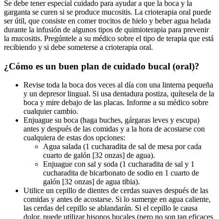
Se debe tener especial cuidado para ayudar a que la boca y la
garganta se curen si se produce mucositis. La crioterapia oral puede
ser útil, que consiste en comer trocitos de hielo y beber agua helada
durante la infusión de algunos tipos de quimioterapia para prevenir
la mucositis. Pregúntele a su médico sobre el tipo de terapia que está
recibiendo y si debe someterse a crioterapia oral.
¿Cómo es un buen plan de cuidado bucal (oral)?
Revise toda la boca dos veces al día con una linterna pequeña
y un depresor lingual. Si usa dentadura postiza, quítesela de la
boca y mire debajo de las placas. Informe a su médico sobre
cualquier cambio.
Enjuague su boca (haga buches, gárgaras leves y escupa)
antes y después de las comidas y a la hora de acostarse con
cualquiera de estas dos opciones:
Agua salada (1 cucharadita de sal de mesa por cada
cuarto de galón [32 onzas] de agua).
Enjuague con sal y soda (1 cucharadita de sal y 1
cucharadita de bicarbonato de sodio en 1 cuarto de
galón [32 onzas] de agua tibia).
Utilice un cepillo de dientes de cerdas suaves después de las
comidas y antes de acostarse. Si lo sumerge en agua caliente,
las cerdas del cepillo se ablandarán. Si el cepillo le causa
dolor, puede utilizar hisopos bucales (pero no son tan eficaces