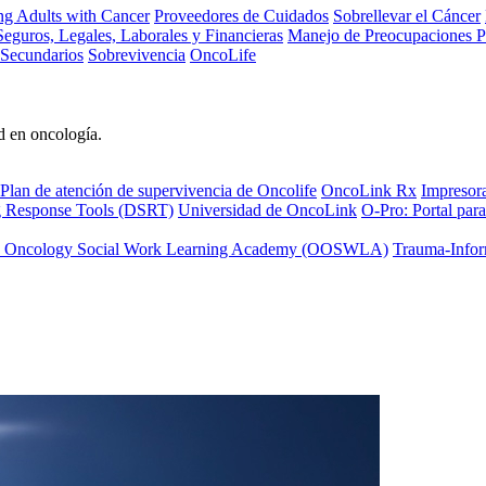
ng Adults with Cancer
Proveedores de Cuidados
Sobrellevar el Cáncer
eguros, Legales, Laborales y Financieras
Manejo de Preocupaciones P
 Secundarios
Sobrevivencia
OncoLife
d en oncología.
Plan de atención de supervivencia de Oncolife
OncoLink Rx
Impresor
ng Response Tools (DSRT)
Universidad de OncoLink
O-Pro: Portal para
 Oncology Social Work Learning Academy (OOSWLA)
Trauma-Infor