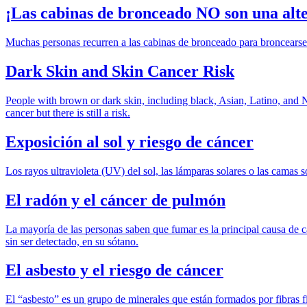
¡Las cabinas de bronceado NO son una alte
Muchas personas recurren a las cabinas de bronceado para broncearse 
Dark Skin and Skin Cancer Risk
People with brown or dark skin, including black, Asian, Latino, and N
cancer but there is still a risk.
Exposición al sol y riesgo de cáncer
Los rayos ultravioleta (UV) del sol, las lámparas solares o las camas s
El radón y el cáncer de pulmón
La mayoría de las personas saben que fumar es la principal causa de 
sin ser detectado, en su sótano.
El asbesto y el riesgo de cáncer
El “asbesto” es un grupo de minerales que están formados por fibras 