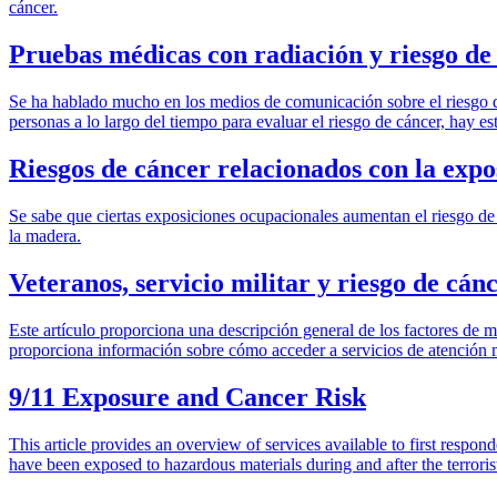
cáncer.
Pruebas médicas con radiación y riesgo de
Se ha hablado mucho en los medios de comunicación sobre el riesgo de 
personas a lo largo del tiempo para evaluar el riesgo de cáncer, hay es
Riesgos de cáncer relacionados con la expo
Se sabe que ciertas exposiciones ocupacionales aumentan el riesgo de 
la madera.
Veteranos, servicio militar y riesgo de cán
Este artículo proporciona una descripción general de los factores de m
proporciona información sobre cómo acceder a servicios de atención 
9/11 Exposure and Cancer Risk
This article provides an overview of services available to first resp
have been exposed to hazardous materials during and after the terrori