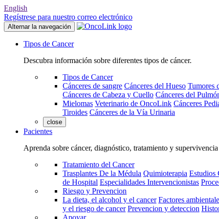
English
Regístrese para nuestro correo electrónico
Alternar la navegación
Tipos de Cancer
Descubra información sobre diferentes tipos de cáncer.
Tipos de Cancer
Cánceres de sangre
Cánceres del Hueso
Tumores d
Cánceres de Cabeza y Cuello
Cánceres del Pulmó
Mielomas
Veterinario de OncoLink
Cánceres Pediá
Tiroides
Cánceres de la Vía Urinaria
close
Pacientes
Aprenda sobre cáncer, diagnóstico, tratamiento y supervivencia
Tratamiento del Cancer
Trasplantes De la Médula
Quimioterapia
Estudios 
de Hospital
Especialidades Intervencionistas
Proce
Riesgo y Prevencion
La dieta, el alcohol y el cancer
Factores ambientale
y el riesgo de cancer
Prevencion y deteccion
Histo
Apoyar