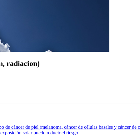
n, radiacion)
 de cáncer de piel (melanoma, cáncer de células basales y cáncer de cé
exposición solar puede reducir el riesgo.