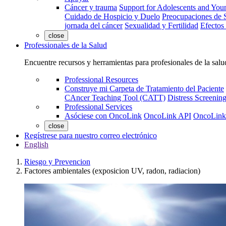
Cáncer y trauma
Support for Adolescents and You
Cuidado de Hospicio y Duelo
Preocupaciones de S
jornada del cáncer
Sexualidad y Fertilidad
Efectos
close
Professionales de la Salud
Encuentre recursos y herramientas para profesionales de la salu
Professional Resources
Construye mi Carpeta de Tratamiento del Paciente
CAncer Teaching Tool (CATT)
Distress Screeni
Professional Services
Asóciese con OncoLink
OncoLink API
OncoLink
close
Regístrese para nuestro correo electrónico
English
Riesgo y Prevencion
Factores ambientales (exposicion UV, radon, radiacion)