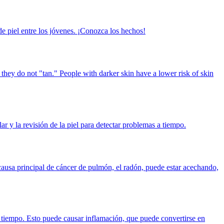
e piel entre los jóvenes. ¡Conozca los hechos!
they do not "tan." People with darker skin have a lower risk of skin
ar y la revisión de la piel para detectar problemas a tiempo.
ausa principal de cáncer de pulmón, el radón, puede estar acechando,
 tiempo. Esto puede causar inflamación, que puede convertirse en