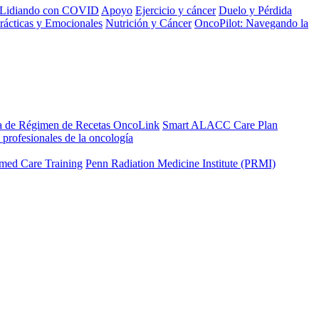
Lidiando con COVID
Apoyo
Ejercicio y cáncer
Duelo y Pérdida
rácticas y Emocionales
Nutrición y Cáncer
OncoPilot: Navegando la
a de Régimen de Recetas OncoLink
Smart ALACC Care Plan
 profesionales de la oncología
med Care Training
Penn Radiation Medicine Institute (PRMI)