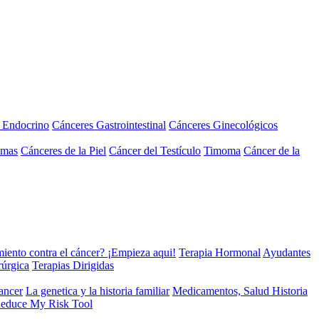
a Endocrino
Cánceres Gastrointestinal
Cánceres Ginecológicos
omas
Cánceres de la Piel
Cáncer del Testículo
Timoma
Cáncer de la
miento contra el cáncer? ¡Empieza aqui!
Terapia Hormonal
Ayudantes
rúrgica
Terapias Dirigidas
cancer
La genetica y la historia familiar
Medicamentos, Salud Historia
educe My Risk Tool