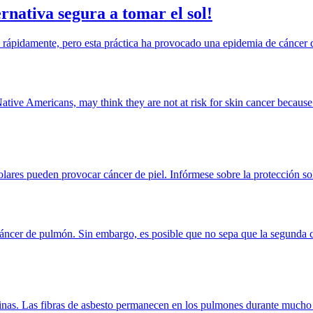
rnativa segura a tomar el sol!
rápidamente, pero esta práctica ha provocado una epidemia de cáncer d
ative Americans, may think they are not at risk for skin cancer because 
olares pueden provocar cáncer de piel. Infórmese sobre la protección sol
cáncer de pulmón. Sin embargo, es posible que no sepa que la segunda c
finas. Las fibras de asbesto permanecen en los pulmones durante mucho