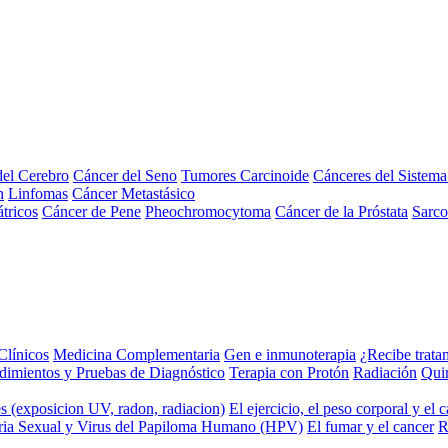
el Cerebro
Cáncer del Seno
Tumores Carcinoide
Cánceres del Sistem
n
Linfomas
Cáncer Metastásico
tricos
Cáncer de Pene
Pheochromocytoma
Cáncer de la Próstata
Sarc
Clínicos
Medicina Complementaria
Gen e inmunoterapia
¿Recibe trata
dimientos y Pruebas de Diagnóstico
Terapia con Protón
Radiación
Qui
s (exposicion UV, radon, radiacion)
El ejercicio, el peso corporal y el 
ria Sexual y Virus del Papiloma Humano (HPV)
El fumar y el cancer
R