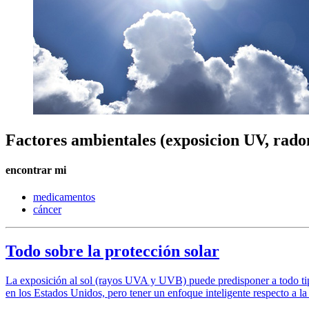
Factores ambientales (exposicion UV, rado
encontrar mi
medicamentos
cáncer
Todo sobre la protección solar
La exposición al sol (rayos UVA y UVB) puede predisponer a todo tipo
en los Estados Unidos, pero tener un enfoque inteligente respecto a la 