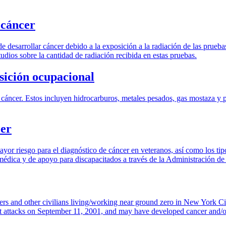
 cáncer
desarrollar cáncer debido a la exposición a la radiación de las prueba
tudios sobre la cantidad de radiación recibida en estas pruebas.
sición ocupacional
cáncer. Estos incluyen hidrocarburos, metales pesados, gas mostaza y pr
cer
ayor riesgo para el diagnóstico de cáncer en veteranos, así como los ti
médica y de apoyo para discapacitados a través de la Administración de
onders and other civilians living/working near ground zero in New York 
st attacks on September 11, 2001, and may have developed cancer and/or