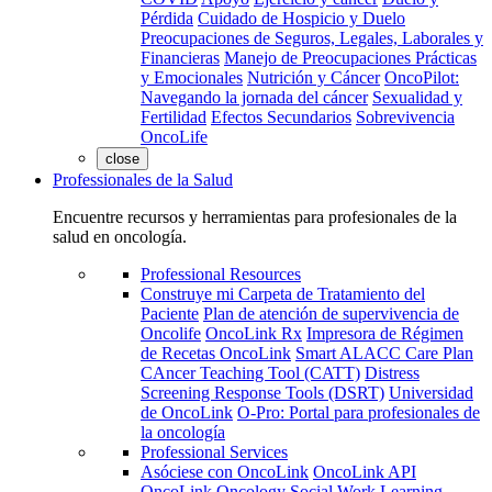
Pérdida
Cuidado de Hospicio y Duelo
Preocupaciones de Seguros, Legales, Laborales y
Financieras
Manejo de Preocupaciones Prácticas
y Emocionales
Nutrición y Cáncer
OncoPilot:
Navegando la jornada del cáncer
Sexualidad y
Fertilidad
Efectos Secundarios
Sobrevivencia
OncoLife
close
Professionales de la Salud
Encuentre recursos y herramientas para profesionales de la
salud en oncología.
Professional Resources
Construye mi Carpeta de Tratamiento del
Paciente
Plan de atención de supervivencia de
Oncolife
OncoLink Rx
Impresora de Régimen
de Recetas OncoLink
Smart ALACC Care Plan
CAncer Teaching Tool (CATT)
Distress
Screening Response Tools (DSRT)
Universidad
de OncoLink
O-Pro: Portal para profesionales de
la oncología
Professional Services
Asóciese con OncoLink
OncoLink API
OncoLink Oncology Social Work Learning