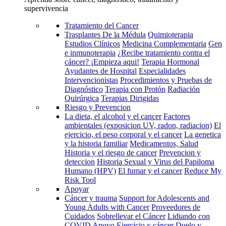
supervivencia
Tratamiento del Cancer
Trasplantes De la Médula
Quimioterapia
Estudios Clínicos
Medicina Complementaria
Gen
e inmunoterapia
¿Recibe tratamiento contra el
cáncer? ¡Empieza aqui!
Terapia Hormonal
Ayudantes de Hospital
Especialidades
Intervencionistas
Procedimientos y Pruebas de
Diagnóstico
Terapia con Protón
Radiación
Quirúrgica
Terapias Dirigidas
Riesgo y Prevencion
La dieta, el alcohol y el cancer
Factores
ambientales (exposicion UV, radon, radiacion)
El
ejercicio, el peso corporal y el cancer
La genetica
y la historia familiar
Medicamentos, Salud
Historia y el riesgo de cancer
Prevencion y
deteccion
Historia Sexual y Virus del Papiloma
Humano (HPV)
El fumar y el cancer
Reduce My
Risk Tool
Apoyar
Cáncer y trauma
Support for Adolescents and
Young Adults with Cancer
Proveedores de
Cuidados
Sobrellevar el Cáncer
Lidiando con
COVID
Apoyo
Ejercicio y cáncer
Duelo y