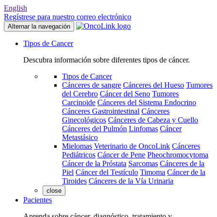
English
Regístrese para nuestro correo electrónico
Alternar la navegación
Tipos de Cancer
Descubra información sobre diferentes tipos de cáncer.
Tipos de Cancer
Cánceres de sangre
Cánceres del Hueso
Tumores
del Cerebro
Cáncer del Seno
Tumores
Carcinoide
Cánceres del Sistema Endocrino
Cánceres Gastrointestinal
Cánceres
Ginecológicos
Cánceres de Cabeza y Cuello
Cánceres del Pulmón
Linfomas
Cáncer
Metastásico
Mielomas
Veterinario de OncoLink
Cánceres
Pediátricos
Cáncer de Pene
Pheochromocytoma
Cáncer de la Próstata
Sarcomas
Cánceres de la
Piel
Cáncer del Testículo
Timoma
Cáncer de la
Tiroides
Cánceres de la Vía Urinaria
close
Pacientes
Aprenda sobre cáncer, diagnóstico, tratamiento y