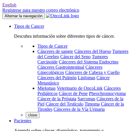
English
Regístrese para nuestro correo electrónico
Alternar la navegación
Tipos de Cancer
Descubra información sobre diferentes tipos de cáncer.
Tipos de Cancer
Cánceres de sangre
Cánceres del Hueso
Tumores
del Cerebro
Cáncer del Seno
Tumores
Carcinoide
Cánceres del Sistema Endocrino
Cánceres Gastrointestinal
Cánceres
Ginecológicos
Cánceres de Cabeza y Cuello
Cánceres del Pulmón
Linfomas
Cáncer
Metastásico
Mielomas
Veterinario de OncoLink
Cánceres
Pediátricos
Cáncer de Pene
Pheochromocytoma
Cáncer de la Próstata
Sarcomas
Cánceres de la
Piel
Cáncer del Testículo
Timoma
Cáncer de la
Tiroides
Cánceres de la Vía Urinaria
close
Pacientes
Aprenda sobre cáncer, diagnóstico, tratamiento y