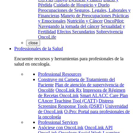
Pérdida
Cuidado de Hospicio y Duelo
Preocupaciones de Seguros, Legales, Laborales y
Financieras
Manejo de Preocupaciones Prácticas
y Emocionales
Nutrición y Cáncer
OncoPilot:
Navegando la jornada del cáncer
Sexualidad y
Fertilidad
Efectos Secundarios
Sobrevivencia
OncoLife
close
Professionales de la Salud
Encuentre recursos y herramientas para profesionales de la
salud en oncología.
Professional Resources
Construye mi Carpeta de Tratamiento del
Paciente
Plan de atención de supervivencia de
Oncolife
OncoLink Rx
Impresora de Régimen
de Recetas OncoLink
Smart ALACC Care Plan
CAncer Teaching Tool (CATT)
Distress
Screening Response Tools (DSRT)
Universidad
de OncoLink
O-Pro: Portal para profesionales de
la oncología
Professional Services
Asóciese con OncoLink
OncoLink API
OncoLink Oncology Social Work Learning