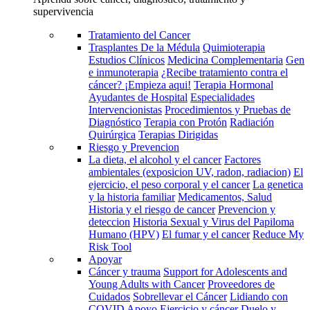
supervivencia
Tratamiento del Cancer
Trasplantes De la Médula
Quimioterapia
Estudios Clínicos
Medicina Complementaria
Gen
e inmunoterapia
¿Recibe tratamiento contra el
cáncer? ¡Empieza aqui!
Terapia Hormonal
Ayudantes de Hospital
Especialidades
Intervencionistas
Procedimientos y Pruebas de
Diagnóstico
Terapia con Protón
Radiación
Quirúrgica
Terapias Dirigidas
Riesgo y Prevencion
La dieta, el alcohol y el cancer
Factores
ambientales (exposicion UV, radon, radiacion)
El
ejercicio, el peso corporal y el cancer
La genetica
y la historia familiar
Medicamentos, Salud
Historia y el riesgo de cancer
Prevencion y
deteccion
Historia Sexual y Virus del Papiloma
Humano (HPV)
El fumar y el cancer
Reduce My
Risk Tool
Apoyar
Cáncer y trauma
Support for Adolescents and
Young Adults with Cancer
Proveedores de
Cuidados
Sobrellevar el Cáncer
Lidiando con
COVID
Apoyo
Ejercicio y cáncer
Duelo y