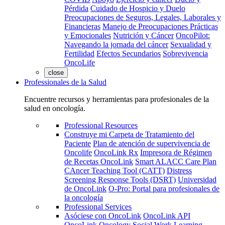
Pérdida
Cuidado de Hospicio y Duelo
Preocupaciones de Seguros, Legales, Laborales y
Financieras
Manejo de Preocupaciones Prácticas
y Emocionales
Nutrición y Cáncer
OncoPilot:
Navegando la jornada del cáncer
Sexualidad y
Fertilidad
Efectos Secundarios
Sobrevivencia
OncoLife
close
Professionales de la Salud
Encuentre recursos y herramientas para profesionales de la
salud en oncología.
Professional Resources
Construye mi Carpeta de Tratamiento del
Paciente
Plan de atención de supervivencia de
Oncolife
OncoLink Rx
Impresora de Régimen
de Recetas OncoLink
Smart ALACC Care Plan
CAncer Teaching Tool (CATT)
Distress
Screening Response Tools (DSRT)
Universidad
de OncoLink
O-Pro: Portal para profesionales de
la oncología
Professional Services
Asóciese con OncoLink
OncoLink API
OncoLink Oncology Social Work Learning