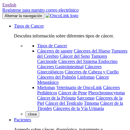
English
Regístrese para nuestro correo electrónico
Alternar la navegación
Tipos de Cancer
Descubra información sobre diferentes tipos de cáncer.
Tipos de Cancer
Cánceres de sangre
Cánceres del Hueso
Tumores
del Cerebro
Cáncer del Seno
Tumores
Carcinoide
Cánceres del Sistema Endocrino
Cánceres Gastrointestinal
Cánceres
Ginecológicos
Cánceres de Cabeza y Cuello
Cánceres del Pulmón
Linfomas
Cáncer
Metastásico
Mielomas
Veterinario de OncoLink
Cánceres
Pediátricos
Cáncer de Pene
Pheochromocytoma
Cáncer de la Próstata
Sarcomas
Cánceres de la
Piel
Cáncer del Testículo
Timoma
Cáncer de la
Tiroides
Cánceres de la Vía Urinaria
close
Pacientes
Aprenda sobre cáncer, diagnóstico, tratamiento y