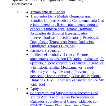
supervivencia
Tratamiento del Cancer
Trasplantes De la Médula
Quimioterapia
Estudios Clínicos
Medicina Complementaria
Gen
e inmunoterapia
¿Recibe tratamiento contra el
cáncer? ¡Empieza aqui!
Terapia Hormonal
Ayudantes de Hospital
Especialidades
Intervencionistas
Procedimientos y Pruebas de
Diagnóstico
Terapia con Protón
Radiación
Quirúrgica
Terapias Dirigidas
Riesgo y Prevencion
La dieta, el alcohol y el cancer
Factores
ambientales (exposicion UV, radon, radiacion)
El
ejercicio, el peso corporal y el cancer
La genetica
y la historia familiar
Medicamentos, Salud
Historia y el riesgo de cancer
Prevencion y
deteccion
Historia Sexual y Virus del Papiloma
Humano (HPV)
El fumar y el cancer
Reduce My
Risk Tool
Apoyar
Cáncer y trauma
Support for Adolescents and
Young Adults with Cancer
Proveedores de
Cuidados
Sobrellevar el Cáncer
Lidiando con
COVID
Apoyo
Ejercicio y cáncer
Duelo y