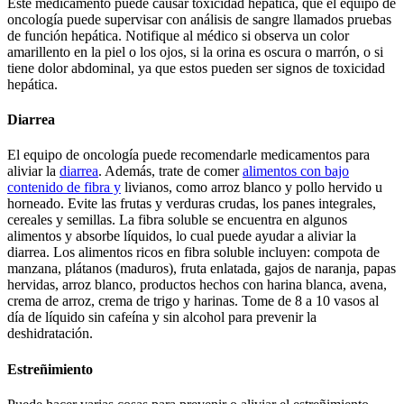
Este medicamento puede causar toxicidad hepática, que el equipo de
oncología puede supervisar con análisis de sangre llamados pruebas
de función hepática. Notifique al médico si observa un color
amarillento en la piel o los ojos, si la orina es oscura o marrón, o si
tiene dolor abdominal, ya que estos pueden ser signos de toxicidad
hepática.
Diarrea
El equipo de oncología puede recomendarle medicamentos para
aliviar la
diarrea
. Además, trate de comer
alimentos con bajo
contenido de fibra y
livianos, como arroz blanco y pollo hervido u
horneado. Evite las frutas y verduras crudas, los panes integrales,
cereales y semillas. La fibra soluble se encuentra en algunos
alimentos y absorbe líquidos, lo cual puede ayudar a aliviar la
diarrea. Los alimentos ricos en fibra soluble incluyen: compota de
manzana, plátanos (maduros), fruta enlatada, gajos de naranja, papas
hervidas, arroz blanco, productos hechos con harina blanca, avena,
crema de arroz, crema de trigo y harinas. Tome de 8 a 10 vasos al
día de líquido sin cafeína y sin alcohol para prevenir la
deshidratación.
Estreñimiento