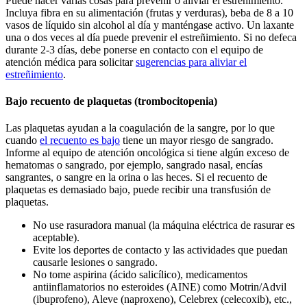
Puede hacer varias cosas para prevenir o aliviar el estreñimiento.
Incluya fibra en su alimentación (frutas y verduras), beba de 8 a 10
vasos de líquido sin alcohol al día y manténgase activo. Un laxante
una o dos veces al día puede prevenir el estreñimiento. Si no defeca
durante 2-3 días, debe ponerse en contacto con el equipo de
atención médica para solicitar
sugerencias para aliviar el
estreñimiento
.
Bajo recuento de plaquetas (trombocitopenia)
Las plaquetas ayudan a la coagulación de la sangre, por lo que
cuando
el recuento es bajo
tiene un mayor riesgo de sangrado.
Informe al equipo de atención oncológica si tiene algún exceso de
hematomas o sangrado, por ejemplo, sangrado nasal, encías
sangrantes, o sangre en la orina o las heces. Si el recuento de
plaquetas es demasiado bajo, puede recibir una transfusión de
plaquetas.
No use rasuradora manual (la máquina eléctrica de rasurar es
aceptable).
Evite los deportes de contacto y las actividades que puedan
causarle lesiones o sangrado.
No tome aspirina (ácido salicílico), medicamentos
antiinflamatorios no esteroides (AINE) como Motrin/Advil
(ibuprofeno), Aleve (naproxeno), Celebrex (celecoxib), etc.,