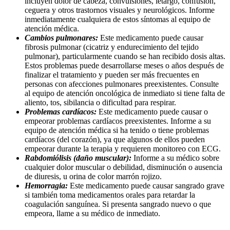
incluyen dolor de cabeza, convulsiones, letargo, confusión,
ceguera y otros trastornos visuales y neurológicos. Informe
inmediatamente cualquiera de estos síntomas al equipo de
atención médica.
Cambios pulmonares:
Este medicamento puede causar
fibrosis pulmonar (cicatriz y endurecimiento del tejido
pulmonar), particularmente cuando se han recibido dosis altas.
Estos problemas puede desarrollarse meses o años después de
finalizar el tratamiento y pueden ser más frecuentes en
personas con afecciones pulmonares preexistentes. Consulte
al equipo de atención oncológica de inmediato si tiene falta de
aliento, tos, sibilancia o dificultad para respirar.
Problemas cardíacos:
Este medicamento puede causar o
empeorar problemas cardíacos preexistentes. Informe a su
equipo de atención médica si ha tenido o tiene problemas
cardíacos (del corazón), ya que algunos de ellos pueden
empeorar durante la terapia y requieren monitoreo con ECG.
Rabdomiólisis (daño muscular):
Informe a su médico sobre
cualquier dolor muscular o debilidad, disminución o ausencia
de diuresis, u orina de color marrón rojizo.
Hemorragia:
Este medicamento puede causar sangrado grave
si también toma medicamentos orales para retardar la
coagulación sanguínea. Si presenta sangrado nuevo o que
empeora, llame a su médico de inmediato.