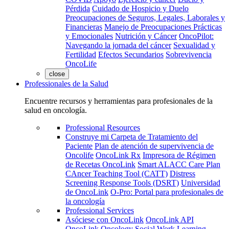
Pérdida
Cuidado de Hospicio y Duelo
Preocupaciones de Seguros, Legales, Laborales y
Financieras
Manejo de Preocupaciones Prácticas
y Emocionales
Nutrición y Cáncer
OncoPilot:
Navegando la jornada del cáncer
Sexualidad y
Fertilidad
Efectos Secundarios
Sobrevivencia
OncoLife
close
Professionales de la Salud
Encuentre recursos y herramientas para profesionales de la
salud en oncología.
Professional Resources
Construye mi Carpeta de Tratamiento del
Paciente
Plan de atención de supervivencia de
Oncolife
OncoLink Rx
Impresora de Régimen
de Recetas OncoLink
Smart ALACC Care Plan
CAncer Teaching Tool (CATT)
Distress
Screening Response Tools (DSRT)
Universidad
de OncoLink
O-Pro: Portal para profesionales de
la oncología
Professional Services
Asóciese con OncoLink
OncoLink API
OncoLink Oncology Social Work Learning