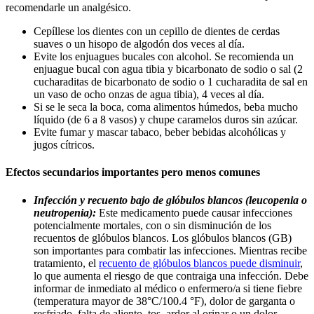
recomendarle un analgésico.
Cepíllese los dientes con un cepillo de dientes de cerdas
suaves o un hisopo de algodón dos veces al día.
Evite los enjuagues bucales con alcohol. Se recomienda un
enjuague bucal con agua tibia y bicarbonato de sodio o sal (2
cucharaditas de bicarbonato de sodio o 1 cucharadita de sal en
un vaso de ocho onzas de agua tibia), 4 veces al día.
Si se le seca la boca, coma alimentos húmedos, beba mucho
líquido (de 6 a 8 vasos) y chupe caramelos duros sin azúcar.
Evite fumar y mascar tabaco, beber bebidas alcohólicas y
jugos cítricos.
Efectos secundarios importantes pero menos comunes
Infección y recuento bajo de glóbulos blancos (leucopenia o
neutropenia):
Este medicamento puede causar infecciones
potencialmente mortales, con o sin disminución de los
recuentos de glóbulos blancos. Los glóbulos blancos (GB)
son importantes para combatir las infecciones. Mientras recibe
tratamiento, el
recuento de glóbulos blancos puede disminuir
,
lo que aumenta el riesgo de que contraiga una infección. Debe
informar de inmediato al médico o enfermero/a si tiene fiebre
(temperatura mayor de 38°C/100.4 °F), dolor de garganta o
resfriado, falta de aliento, tos, ardor al orinar o un dolor