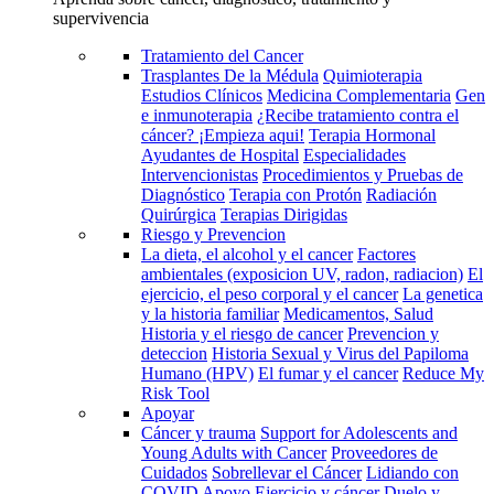
supervivencia
Tratamiento del Cancer
Trasplantes De la Médula
Quimioterapia
Estudios Clínicos
Medicina Complementaria
Gen
e inmunoterapia
¿Recibe tratamiento contra el
cáncer? ¡Empieza aqui!
Terapia Hormonal
Ayudantes de Hospital
Especialidades
Intervencionistas
Procedimientos y Pruebas de
Diagnóstico
Terapia con Protón
Radiación
Quirúrgica
Terapias Dirigidas
Riesgo y Prevencion
La dieta, el alcohol y el cancer
Factores
ambientales (exposicion UV, radon, radiacion)
El
ejercicio, el peso corporal y el cancer
La genetica
y la historia familiar
Medicamentos, Salud
Historia y el riesgo de cancer
Prevencion y
deteccion
Historia Sexual y Virus del Papiloma
Humano (HPV)
El fumar y el cancer
Reduce My
Risk Tool
Apoyar
Cáncer y trauma
Support for Adolescents and
Young Adults with Cancer
Proveedores de
Cuidados
Sobrellevar el Cáncer
Lidiando con
COVID
Apoyo
Ejercicio y cáncer
Duelo y