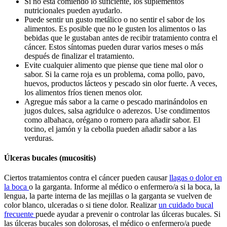
Si no está comiendo lo suficiente, los suplementos
nutricionales pueden ayudarlo.
Puede sentir un gusto metálico o no sentir el sabor de los
alimentos. Es posible que no le gusten los alimentos o las
bebidas que le gustaban antes de recibir tratamiento contra el
cáncer. Estos síntomas pueden durar varios meses o más
después de finalizar el tratamiento.
Evite cualquier alimento que piense que tiene mal olor o
sabor. Si la carne roja es un problema, coma pollo, pavo,
huevos, productos lácteos y pescado sin olor fuerte. A veces,
los alimentos fríos tienen menos olor.
Agregue más sabor a la carne o pescado marinándolos en
jugos dulces, salsa agridulce o aderezos. Use condimentos
como albahaca, orégano o romero para añadir sabor. El
tocino, el jamón y la cebolla pueden añadir sabor a las
verduras.
Úlceras bucales (mucositis)
Ciertos tratamientos contra el cáncer pueden causar
llagas o dolor en
la boca
o la garganta. Informe al médico o enfermero/a si la boca, la
lengua, la parte interna de las mejillas o la garganta se vuelven de
color blanco, ulceradas o si tiene dolor. Realizar
un cuidado bucal
frecuente
puede ayudar a prevenir o controlar las úlceras bucales. Si
las úlceras bucales son dolorosas, el médico o enfermero/a puede