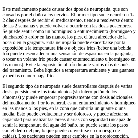
Este medicamento puede causar dos tipos de neuropatía, que son
causadas por el daño a los nervios. El primer tipo suele ocurrir en 1-
2 días después de recibir el medicamento, tiende a resolverse dentro
de las 2 semanas y puede volver a ocurrir con las dosis posteriores.
Se puede sentir como un hormigueo o entumecimiento (hormigueo y
pinchazos) o ardor en las manos, los pies, el área alrededor de la
boca o en la garganta. Esta neuropatía puede exacerbarse por la
exposición a la temperatura fría o a objetos fríos (beber una bebida
fría puede desencadenar una sensación de espasmos en la garganta,
o tocar un volante frío puede causar entumecimiento u hormigueo en
las manos). Evite la exposición al frío durante varios días después
del tratamiento. Beba líquidos a temperatura ambiente y use guantes
y medias cuando haga frío.
El segundo tipo de neuropatía suele desarrollarse después de varias
dosis, persiste entre los tratamientos (sin interrupción de los
síntomas) y puede empeorar progresivamente con dosis adicionales
del medicamento. Por lo general, es un entumecimiento y hormigueo
en las manos o los pies, en la zona que cubriría un guante o una
media. Esto puede evolucionar y ser doloroso, y puede afectar su
capacidad para realizar las tareas diarias con seguridad (incapaz de
sentir la temperatura del agua del baño, no puede sentir los pasos
con el dedo del pie, lo que puede convertirse en un riesgo de
caídas). Los pacientes pueden tener cambios en la propiocepción,