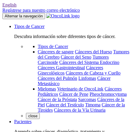
English
Regístrese para nuestro correo electrónico
Alternar la navegación
Tipos de Cancer
Descubra información sobre diferentes tipos de cáncer.
Tipos de Cancer
Cánceres de sangre
Cánceres del Hueso
Tumores
del Cerebro
Cáncer del Seno
Tumores
Carcinoide
Cánceres del Sistema Endocrino
Cánceres Gastrointestinal
Cánceres
Ginecológicos
Cánceres de Cabeza y Cuello
Cánceres del Pulmón
Linfomas
Cáncer
Metastásico
Mielomas
Veterinario de OncoLink
Cánceres
Pediátricos
Cáncer de Pene
Pheochromocytoma
Cáncer de la Próstata
Sarcomas
Cánceres de la
Piel
Cáncer del Testículo
Timoma
Cáncer de la
Tiroides
Cánceres de la Vía Urinaria
close
Pacientes
Aprenda sobre cáncer, diagnóstico, tratamiento y