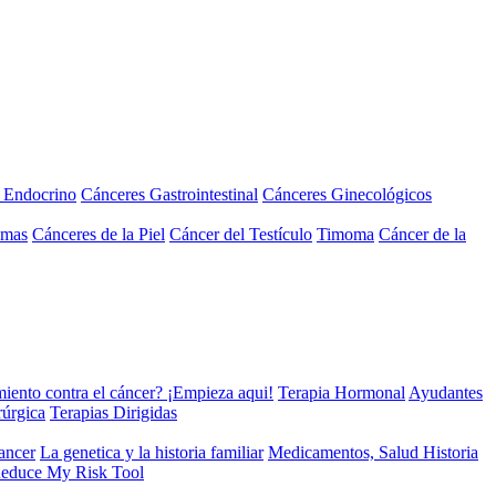
a Endocrino
Cánceres Gastrointestinal
Cánceres Ginecológicos
omas
Cánceres de la Piel
Cáncer del Testículo
Timoma
Cáncer de la
miento contra el cáncer? ¡Empieza aqui!
Terapia Hormonal
Ayudantes
rúrgica
Terapias Dirigidas
cancer
La genetica y la historia familiar
Medicamentos, Salud Historia
educe My Risk Tool