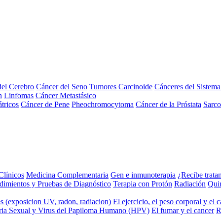
el Cerebro
Cáncer del Seno
Tumores Carcinoide
Cánceres del Sistem
n
Linfomas
Cáncer Metastásico
tricos
Cáncer de Pene
Pheochromocytoma
Cáncer de la Próstata
Sarc
Clínicos
Medicina Complementaria
Gen e inmunoterapia
¿Recibe trata
dimientos y Pruebas de Diagnóstico
Terapia con Protón
Radiación
Qui
s (exposicion UV, radon, radiacion)
El ejercicio, el peso corporal y el 
ria Sexual y Virus del Papiloma Humano (HPV)
El fumar y el cancer
R