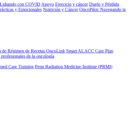
Lidiando con COVID
Apoyo
Ejercicio y cáncer
Duelo y Pérdida
rácticas y Emocionales
Nutrición y Cáncer
OncoPilot: Navegando la
a de Régimen de Recetas OncoLink
Smart ALACC Care Plan
 profesionales de la oncología
med Care Training
Penn Radiation Medicine Institute (PRMI)