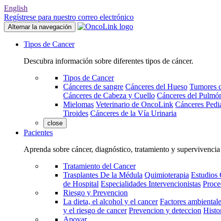
English
Regístrese para nuestro correo electrónico
Alternar la navegación
Tipos de Cancer
Descubra información sobre diferentes tipos de cáncer.
Tipos de Cancer
Cánceres de sangre
Cánceres del Hueso
Tumores d
Cánceres de Cabeza y Cuello
Cánceres del Pulmó
Mielomas
Veterinario de OncoLink
Cánceres Pediá
Tiroides
Cánceres de la Vía Urinaria
close
Pacientes
Aprenda sobre cáncer, diagnóstico, tratamiento y supervivencia
Tratamiento del Cancer
Trasplantes De la Médula
Quimioterapia
Estudios 
de Hospital
Especialidades Intervencionistas
Proce
Riesgo y Prevencion
La dieta, el alcohol y el cancer
Factores ambientale
y el riesgo de cancer
Prevencion y deteccion
Histo
Apoyar