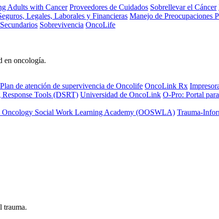
ng Adults with Cancer
Proveedores de Cuidados
Sobrellevar el Cáncer
eguros, Legales, Laborales y Financieras
Manejo de Preocupaciones P
 Secundarios
Sobrevivencia
OncoLife
d en oncología.
Plan de atención de supervivencia de Oncolife
OncoLink Rx
Impresor
ng Response Tools (DSRT)
Universidad de OncoLink
O-Pro: Portal para
 Oncology Social Work Learning Academy (OOSWLA)
Trauma-Infor
l trauma.