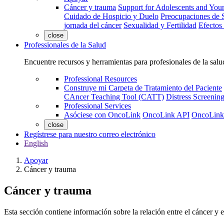
Cáncer y trauma
Support for Adolescents and You
Cuidado de Hospicio y Duelo
Preocupaciones de S
jornada del cáncer
Sexualidad y Fertilidad
Efectos
close
Professionales de la Salud
Encuentre recursos y herramientas para profesionales de la salu
Professional Resources
Construye mi Carpeta de Tratamiento del Paciente
CAncer Teaching Tool (CATT)
Distress Screeni
Professional Services
Asóciese con OncoLink
OncoLink API
OncoLink
close
Regístrese para nuestro correo electrónico
English
Apoyar
Cáncer y trauma
Cáncer y trauma
Esta sección contiene información sobre la relación entre el cáncer y e