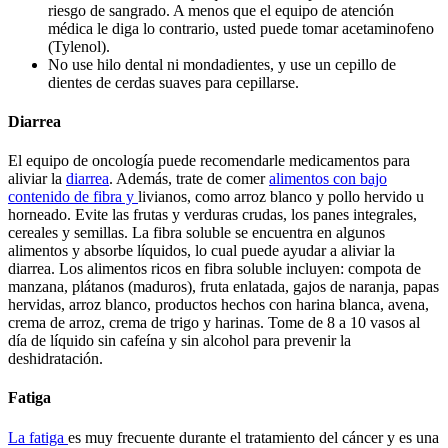
riesgo de sangrado. A menos que el equipo de atención
médica le diga lo contrario, usted puede tomar acetaminofeno
(Tylenol).
No use hilo dental ni mondadientes, y use un cepillo de
dientes de cerdas suaves para cepillarse.
Diarrea
El equipo de oncología puede recomendarle medicamentos para
aliviar la
diarrea
. Además, trate de comer
alimentos con bajo
contenido de fibra y
livianos, como arroz blanco y pollo hervido u
horneado. Evite las frutas y verduras crudas, los panes integrales,
cereales y semillas. La fibra soluble se encuentra en algunos
alimentos y absorbe líquidos, lo cual puede ayudar a aliviar la
diarrea. Los alimentos ricos en fibra soluble incluyen: compota de
manzana, plátanos (maduros), fruta enlatada, gajos de naranja, papas
hervidas, arroz blanco, productos hechos con harina blanca, avena,
crema de arroz, crema de trigo y harinas. Tome de 8 a 10 vasos al
día de líquido sin cafeína y sin alcohol para prevenir la
deshidratación.
Fatiga
La fatiga
es muy frecuente durante el tratamiento del cáncer y es una