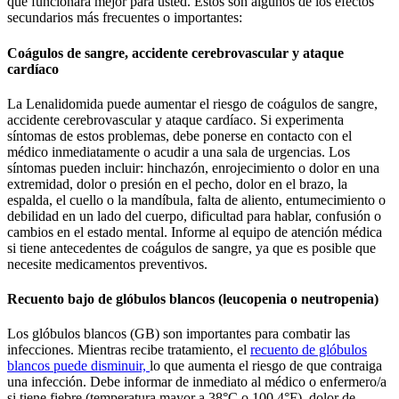
que funcionará mejor para usted. Estos son algunos de los efectos
secundarios más frecuentes o importantes:
Coágulos de sangre, accidente cerebrovascular y ataque
cardíaco
La Lenalidomida puede aumentar el riesgo de coágulos de sangre,
accidente cerebrovascular y ataque cardíaco. Si experimenta
síntomas de estos problemas, debe ponerse en contacto con el
médico inmediatamente o acudir a una sala de urgencias. Los
síntomas pueden incluir: hinchazón, enrojecimiento o dolor en una
extremidad, dolor o presión en el pecho, dolor en el brazo, la
espalda, el cuello o la mandíbula, falta de aliento, entumecimiento o
debilidad en un lado del cuerpo, dificultad para hablar, confusión o
cambios en el estado mental. Informe al equipo de atención médica
si tiene antecedentes de coágulos de sangre, ya que es posible que
necesite medicamentos preventivos.
Recuento bajo de glóbulos blancos (leucopenia o neutropenia)
Los glóbulos blancos (GB) son importantes para combatir las
infecciones. Mientras recibe tratamiento, el
recuento de glóbulos
blancos puede disminuir,
lo que aumenta el riesgo de que contraiga
una infección. Debe informar de inmediato al médico o enfermero/a
si tiene fiebre (temperatura mayor a 38°C o 100.4°F), dolor de