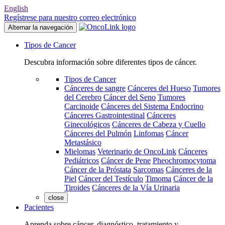
English
Regístrese para nuestro correo electrónico
Alternar la navegación
Tipos de Cancer
Descubra información sobre diferentes tipos de cáncer.
Tipos de Cancer
Cánceres de sangre
Cánceres del Hueso
Tumores
del Cerebro
Cáncer del Seno
Tumores
Carcinoide
Cánceres del Sistema Endocrino
Cánceres Gastrointestinal
Cánceres
Ginecológicos
Cánceres de Cabeza y Cuello
Cánceres del Pulmón
Linfomas
Cáncer
Metastásico
Mielomas
Veterinario de OncoLink
Cánceres
Pediátricos
Cáncer de Pene
Pheochromocytoma
Cáncer de la Próstata
Sarcomas
Cánceres de la
Piel
Cáncer del Testículo
Timoma
Cáncer de la
Tiroides
Cánceres de la Vía Urinaria
close
Pacientes
Aprenda sobre cáncer, diagnóstico, tratamiento y