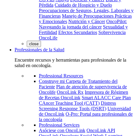
Pérdida
Cuidado de Hospicio y Duelo
Preocupaciones de Seguros, Legales, Laborales y
Financieras
Manejo de Preocupaciones Prácticas
y Emocionales
Nutrición y Cáncer
OncoPilot:
Navegando la jornada del cáncer
Sexualidad y
Fertilidad
Efectos Secundarios
Sobrevivencia
OncoLife
close
Professionales de la Salud
Encuentre recursos y herramientas para profesionales de la
salud en oncología.
Professional Resources
Construye mi Carpeta de Tratamiento del
Paciente
Plan de atención de supervivencia de
Oncolife
OncoLink Rx
Impresora de Régimen
de Recetas OncoLink
Smart ALACC Care Plan
CAncer Teaching Tool (CATT)
Distress
Screening Response Tools (DSRT)
Universidad
de OncoLink
O-Pro: Portal para profesionales de
la oncología
Professional Services
Asóciese con OncoLink
OncoLink API
OncoLink Oncology Social Work Learning