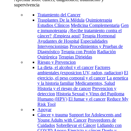
supervivencia
Tratamiento del Cancer
Trasplantes De la Médula
Quimioterapia
Estudios Clínicos
Medicina Complementaria
Gen
e inmunoterapia
¿Recibe tratamiento contra el
cáncer? ¡Empieza aqui!
Terapia Hormonal
Ayudantes de Hospital
Especialidades
Intervencionistas
Procedimientos y Pruebas de
Diagnóstico
Terapia con Protón
Radiación
Quirúrgica
Terapias Dirigidas
Riesgo y Prevencion
La dieta, el alcohol y el cancer
Factores
ambientales (exposicion UV, radon, radiacion)
El
ejercicio, el peso corporal y el cancer
La genetica
y la historia familiar
Medicamentos, Salud
Historia y el riesgo de cancer
Prevencion y
deteccion
Historia Sexual y Virus del Papiloma
Humano (HPV)
El fumar y el cancer
Reduce My
Risk Tool
Apoyar
Cáncer y trauma
Support for Adolescents and
Young Adults with Cancer
Proveedores de
Cuidados
Sobrellevar el Cáncer
Lidiando con
COVID
Apoyo
Ejercicio y cáncer
Duelo y