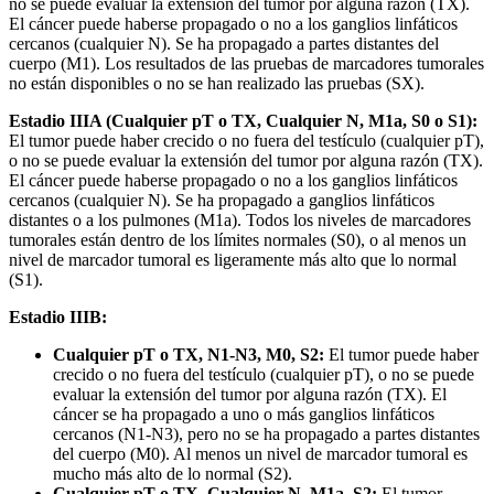
no se puede evaluar la extensión del tumor por alguna razón (TX).
El cáncer puede haberse propagado o no a los ganglios linfáticos
cercanos (cualquier N). Se ha propagado a partes distantes del
cuerpo (M1). Los resultados de las pruebas de marcadores tumorales
no están disponibles o no se han realizado las pruebas (SX).
Estadio IIIA (Cualquier pT o TX, Cualquier N, M1a, S0 o S1):
El tumor puede haber crecido o no fuera del testículo (cualquier pT),
o no se puede evaluar la extensión del tumor por alguna razón (TX).
El cáncer puede haberse propagado o no a los ganglios linfáticos
cercanos (cualquier N). Se ha propagado a ganglios linfáticos
distantes o a los pulmones (M1a). Todos los niveles de marcadores
tumorales están dentro de los límites normales (S0), o al menos un
nivel de marcador tumoral es ligeramente más alto que lo normal
(S1).
Estadio IIIB:
Cualquier pT o TX, N1-N3, M0, S2:
El tumor puede haber
crecido o no fuera del testículo (cualquier pT), o no se puede
evaluar la extensión del tumor por alguna razón (TX). El
cáncer se ha propagado a uno o más ganglios linfáticos
cercanos (N1-N3), pero no se ha propagado a partes distantes
del cuerpo (M0). Al menos un nivel de marcador tumoral es
mucho más alto de lo normal (S2).
Cualquier pT o TX, Cualquier N, M1a, S2:
El tumor