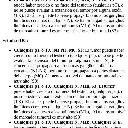
puede haber crecido o no fuera del testículo (cualquier pT), o
no se puede evaluar la extensión del tumor por alguna razón
(TX). El cáncer puede haberse propagado o no a los ganglios
linfáticos cercanos (cualquier N). Se ha propagado a ganglios
linfáticos distantes o a los pulmones (M1a). Al menos un nivel
de marcador tumoral es mucho más alto de lo normal (S2).
Estadio IIIC:
Cualquier pT o TX, N1-N3, M0, S3:
El tumor puede haber
crecido o no fuera del testículo (cualquier pT), o no se puede
evaluar la extensión del tumor por alguna razón (TX). El
cáncer se ha propagado a uno o más ganglios linfáticos
cercanos (N1-N3), pero no se ha propagado a partes distantes
del cuerpo (M0). Al menos un nivel de marcador tumoral es
muy alto (S3).
Cualquier pT o TX, Cualquier N, M1a, S3:
El tumor
puede haber crecido o no fuera del testículo (cualquier pT), o
no se puede evaluar la extensión del tumor por alguna razón
(TX). El cáncer puede haberse propagado o no a los ganglios
linfáticos cercanos (cualquier N). Se ha propagado a ganglios
linfáticos distantes o a los pulmones (M1a). Al menos un nivel
de marcador tumoral es muy alto (S3).
Cualquier pT o TX, Cualquier N, M1b, Cualquier S:
El
tumor puede haber crecido o no fuera del testículo (cualquier