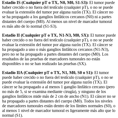
Estadio IS (Cualquier pT o TX, N0, M0, S1-S3):
El tumor puede
haber crecido o no fuera del testículo (cualquier pT), o no se puede
evaluar la extensión del tumor por alguna razón (TX). El cáncer no
se ha propagado a los ganglios linfáticos cercanos (N0) ni a partes
distantes del cuerpo (M0). Al menos un nivel de marcador tumoral
es más alto de lo normal (S1-S3).
Estadio II (Cualquier pT o TX, N1-N3, M0, SX):
El tumor puede
haber crecido o no fuera del testículo (cualquier pT), o no se puede
evaluar la extensión del tumor por alguna razón (TX). El cáncer se
ha propagado a uno o más ganglios linfáticos cercanos (N1-N3),
pero no se ha propagado a partes distantes del cuerpo (M0). Los
resultados de las pruebas de marcadores tumorales no están
disponibles o no se han realizado las pruebas (SX).
Estadio IIA (Cualquier pT o TX, N1, M0, S0 o S1):
El tumor
puede haber crecido o no fuera del testículo (cualquier pT), o no se
puede evaluar la extensión del tumor por alguna razón (TX). El
cáncer se ha propagado a al menos 1 ganglio linfático cercano (pero
no más de 5, si se examina mediante cirugía), y ninguno de los
ganglios linfáticos mide más de 2 cm de ancho (N1). El cáncer no se
ha propagado a partes distantes del cuerpo (M0). Todos los niveles
de marcadores tumorales están dentro de los límites normales (S0), o
al menos 1 nivel de marcador tumoral es ligeramente más alto que lo
normal (S1).