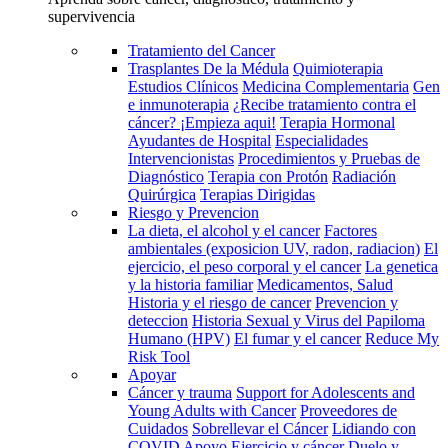
supervivencia
Tratamiento del Cancer
Trasplantes De la Médula
Quimioterapia
Estudios Clínicos
Medicina Complementaria
Gen
e inmunoterapia
¿Recibe tratamiento contra el
cáncer? ¡Empieza aqui!
Terapia Hormonal
Ayudantes de Hospital
Especialidades
Intervencionistas
Procedimientos y Pruebas de
Diagnóstico
Terapia con Protón
Radiación
Quirúrgica
Terapias Dirigidas
Riesgo y Prevencion
La dieta, el alcohol y el cancer
Factores
ambientales (exposicion UV, radon, radiacion)
El
ejercicio, el peso corporal y el cancer
La genetica
y la historia familiar
Medicamentos, Salud
Historia y el riesgo de cancer
Prevencion y
deteccion
Historia Sexual y Virus del Papiloma
Humano (HPV)
El fumar y el cancer
Reduce My
Risk Tool
Apoyar
Cáncer y trauma
Support for Adolescents and
Young Adults with Cancer
Proveedores de
Cuidados
Sobrellevar el Cáncer
Lidiando con
COVID
Apoyo
Ejercicio y cáncer
Duelo y