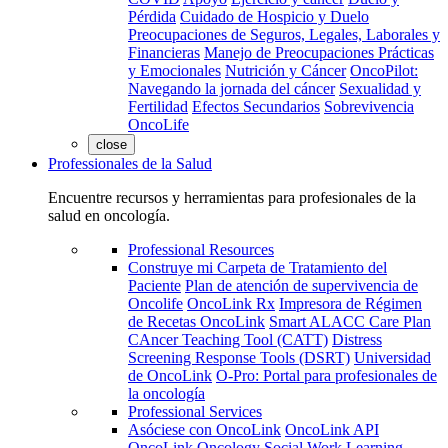
Pérdida
Cuidado de Hospicio y Duelo
Preocupaciones de Seguros, Legales, Laborales y
Financieras
Manejo de Preocupaciones Prácticas
y Emocionales
Nutrición y Cáncer
OncoPilot:
Navegando la jornada del cáncer
Sexualidad y
Fertilidad
Efectos Secundarios
Sobrevivencia
OncoLife
close
Professionales de la Salud
Encuentre recursos y herramientas para profesionales de la
salud en oncología.
Professional Resources
Construye mi Carpeta de Tratamiento del
Paciente
Plan de atención de supervivencia de
Oncolife
OncoLink Rx
Impresora de Régimen
de Recetas OncoLink
Smart ALACC Care Plan
CAncer Teaching Tool (CATT)
Distress
Screening Response Tools (DSRT)
Universidad
de OncoLink
O-Pro: Portal para profesionales de
la oncología
Professional Services
Asóciese con OncoLink
OncoLink API
OncoLink Oncology Social Work Learning