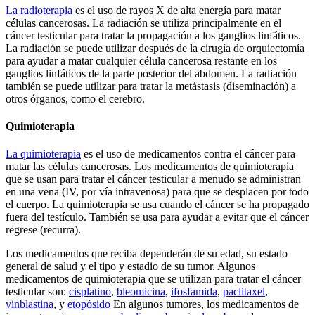
La radioterapia
es el uso de rayos X de alta energía para matar
células cancerosas. La radiación se utiliza principalmente en el
cáncer testicular para tratar la propagación a los ganglios linfáticos.
La radiación se puede utilizar después de la cirugía de orquiectomía
para ayudar a matar cualquier célula cancerosa restante en los
ganglios linfáticos de la parte posterior del abdomen. La radiación
también se puede utilizar para tratar la metástasis (diseminación) a
otros órganos, como el cerebro.
Quimioterapia
La quimioterapia
es el uso de medicamentos contra el cáncer para
matar las células cancerosas. Los medicamentos de quimioterapia
que se usan para tratar el cáncer testicular a menudo se administran
en una vena (IV, por vía intravenosa) para que se desplacen por todo
el cuerpo. La quimioterapia se usa cuando el cáncer se ha propagado
fuera del testículo. También se usa para ayudar a evitar que el cáncer
regrese (recurra).
Los medicamentos que reciba dependerán de su edad, su estado
general de salud y el tipo y estadio de su tumor. Algunos
medicamentos de quimioterapia que se utilizan para tratar el cáncer
testicular son:
cisplatino
,
bleomicina
,
ifosfamida
,
paclitaxel
,
vinblastina
, y
etopósido
En algunos tumores, los medicamentos de