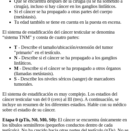
Qué se encuentra después de la cirugía (si se ha sometido a
cirugía), incluso si hay cáncer en los ganglios linfáticos.
Si el cáncer se ha propagado a otras partes del cuerpo
(metástasis).
Tu edad también se tiene en cuenta en la puesta en escena.
El sistema de estadificación del cáncer testicular se denomina
“sistema TNM” y consta de cuatro partes:
T
-
Describe el tamaño/ubicación/extensión del tumor
"primario" en el testículo.
N
- Describe si el cáncer se ha propagado a los ganglios
linfáticos.
M
- Describe si el cáncer se ha propagado a otros órganos
(llamadas metástasis).
S
- Describe los niveles séricos (sangre) de marcadores
tumorales.
El sistema de estadificación es muy complejo. Los estadios del
cáncer testicular van del 0 (cero) al III (tres). A continuación, se
incluye un resumen de los diferentes estadios. Hable con su médico
sobre el estadio de su cáncer.
Etapa 0 (pTis, N0, M0, S0):
El cáncer se encuentra únicamente en
los túbulos seminíferos (pequeños conductos dentro de cada
testículo). No ha crecido hacia otras partes del testículo (pTis). No se