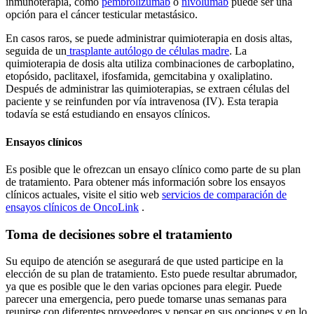
inmunoterapia, como
pembrolizumab
o
nivolumab
puede ser una
opción para el cáncer testicular metastásico.
En casos raros, se puede administrar quimioterapia en dosis altas,
seguida de un
trasplante autólogo de células madre
. La
quimioterapia de dosis alta utiliza combinaciones de carboplatino,
etopósido, paclitaxel, ifosfamida, gemcitabina y oxaliplatino.
Después de administrar las quimioterapias, se extraen células del
paciente y se reinfunden por vía intravenosa (IV). Esta terapia
todavía se está estudiando en ensayos clínicos.
Ensayos clínicos
Es posible que le ofrezcan un ensayo clínico como parte de su plan
de tratamiento. Para obtener más información sobre los ensayos
clínicos actuales, visite el sitio web
servicios de comparación de
ensayos clínicos de OncoLink
.
Toma de decisiones sobre el tratamiento
Su equipo de atención se asegurará de que usted participe en la
elección de su plan de tratamiento. Esto puede resultar abrumador,
ya que es posible que le den varias opciones para elegir. Puede
parecer una emergencia, pero puede tomarse unas semanas para
reunirse con diferentes proveedores y pensar en sus opciones y en lo