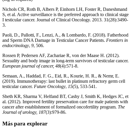
Nichols CR, Roth B, Albers P, Einhorn LH, Foster R, Daneshmand
S, et al. Active surveillance is the preferred approach to clinical stage
I testicular cancer. Journal of Clinical Oncology. 2013. 31(28):3490-
3.
Paoli, D., Pallotti, F., Lenzi, A., & Lombardo, F. (2018). Fatherhood
and Sperm DNA Damage in Testicular Cancer Patients.
Frontiers in
endocrinology
,
9
, 506.
Rossen P, Pedersen AF, Zachariae R, von der Maase H. (2012).
Sexuality and body image in long-term survivors of testicular cancer.
European journal of cancer, 48
(4):571-8.
Semaan, A., Haddad, F. G., Eid, R., Kourie, H. R., & Nemr, E.
(2019). Immunotherapy: last bullet in platinum refractory germ cell
testicular cancer.
Future Oncology
,
15
(5), 533-541.
Sheth KR, Sharma V, Helfand BT, Cashy J, Smith K, Hedges JC, et
al. (2012). Improved fertility preservation care for male patients with
cancer after establishment of formalized oncofertility program.
The
Journal of urology, 187
(3):979-86.
Más para explorar