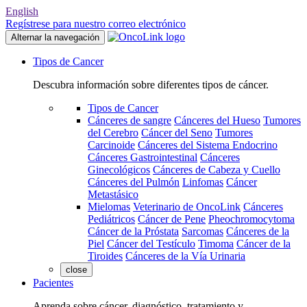
English
Regístrese para nuestro correo electrónico
Alternar la navegación
Tipos de Cancer
Descubra información sobre diferentes tipos de cáncer.
Tipos de Cancer
Cánceres de sangre
Cánceres del Hueso
Tumores
del Cerebro
Cáncer del Seno
Tumores
Carcinoide
Cánceres del Sistema Endocrino
Cánceres Gastrointestinal
Cánceres
Ginecológicos
Cánceres de Cabeza y Cuello
Cánceres del Pulmón
Linfomas
Cáncer
Metastásico
Mielomas
Veterinario de OncoLink
Cánceres
Pediátricos
Cáncer de Pene
Pheochromocytoma
Cáncer de la Próstata
Sarcomas
Cánceres de la
Piel
Cáncer del Testículo
Timoma
Cáncer de la
Tiroides
Cánceres de la Vía Urinaria
close
Pacientes
Aprenda sobre cáncer, diagnóstico, tratamiento y