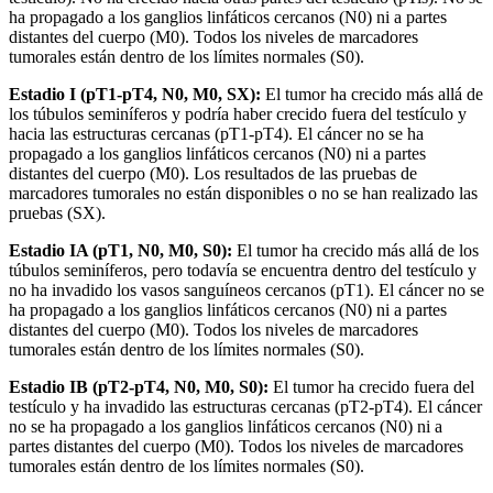
ha propagado a los ganglios linfáticos cercanos (N0) ni a partes
distantes del cuerpo (M0). Todos los niveles de marcadores
tumorales están dentro de los límites normales (S0).
Estadio I (pT1-pT4, N0, M0, SX):
El tumor ha crecido más allá de
los túbulos seminíferos y podría haber crecido fuera del testículo y
hacia las estructuras cercanas (pT1-pT4). El cáncer no se ha
propagado a los ganglios linfáticos cercanos (N0) ni a partes
distantes del cuerpo (M0). Los resultados de las pruebas de
marcadores tumorales no están disponibles o no se han realizado las
pruebas (SX).
Estadio IA (pT1, N0, M0, S0):
El tumor ha crecido más allá de los
túbulos seminíferos, pero todavía se encuentra dentro del testículo y
no ha invadido los vasos sanguíneos cercanos (pT1). El cáncer no se
ha propagado a los ganglios linfáticos cercanos (N0) ni a partes
distantes del cuerpo (M0). Todos los niveles de marcadores
tumorales están dentro de los límites normales (S0).
Estadio IB (pT2-pT4, N0, M0, S0):
El tumor ha crecido fuera del
testículo y ha invadido las estructuras cercanas (pT2-pT4). El cáncer
no se ha propagado a los ganglios linfáticos cercanos (N0) ni a
partes distantes del cuerpo (M0). Todos los niveles de marcadores
tumorales están dentro de los límites normales (S0).