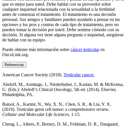
que es mejor para usted. Debe hablar con su proveedor sobre
cualquier inquietud relacionada con la sexualidad o la fertilidad
antes de comenzar el tratamiento. El tratamiento es una decisión
personal. Sus amigos y familiares pueden ayudarlo a pensar en las
opciones y los pros y contras de cada tipo de tratamiento, pero no
pueden tomar la decisión por usted. Debe sentirse cómodo con su
decisión. Si alguna vez tiene alguna pregunta o inquietud, asegúrese
de hablar con su equipo.
Puede obtener más información sobre
cáncer testicular
en
OncoLink.org.
Referencias
American Cancer Society (2018).
Testicular cancer.
Abeloff, M., Armitage, J., Niederhuber, J., Kastan, M. & McKenna,
G. (Eds.): Abeloff’s Clinical Oncology, 5th ed. (2014). Elsevier,
Philadelphia, PA.
Batool, A., Karimi, N., Wu, X. N., Chen, S. R., & Liu, Y. X.
(2019). Testicular germ cell tumor: a comprehensive review.
Cellular and Molecular Life Sciences
, 1-15.
Cheng, L., Albers, P., Berney, D. M., Feldman, D. R., Daugaard,