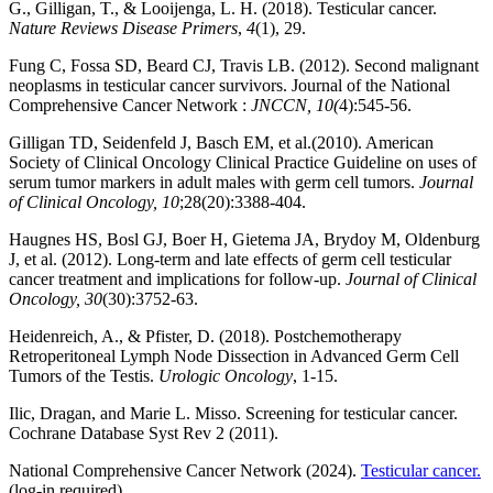
G., Gilligan, T., & Looijenga, L. H. (2018). Testicular cancer.
Nature Reviews Disease Primers
,
4
(1), 29.
Fung C, Fossa SD, Beard CJ, Travis LB. (2012). Second malignant
neoplasms in testicular cancer survivors. Journal of the National
Comprehensive Cancer Network :
JNCCN, 10(
4):545-56.
Gilligan TD, Seidenfeld J, Basch EM, et al.(2010). American
Society of Clinical Oncology Clinical Practice Guideline on uses of
serum tumor markers in adult males with germ cell tumors.
Journal
of Clinical Oncology, 10
;28(20):3388-404.
Haugnes HS, Bosl GJ, Boer H, Gietema JA, Brydoy M, Oldenburg
J, et al. (2012). Long-term and late effects of germ cell testicular
cancer treatment and implications for follow-up.
Journal of Clinical
Oncology, 30
(30):3752-63.
Heidenreich, A., & Pfister, D. (2018). Postchemotherapy
Retroperitoneal Lymph Node Dissection in Advanced Germ Cell
Tumors of the Testis.
Urologic Oncology
, 1-15.
Ilic, Dragan, and Marie L. Misso. Screening for testicular cancer.
Cochrane Database Syst Rev 2 (2011).
National Comprehensive Cancer Network (2024).
Testicular cancer.
(log-in required)