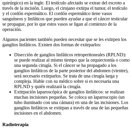
quirúrgico) en la ingle. El testículo afectado se extrae del escroto a
través de la incisión. Luego, el cirujano extirpa el tumor, el testículo
y el cordón espermático. El cordón espermático tiene vasos
sanguíneos y linfáticos que pueden ayudar a que el cáncer testicular
se propague, por lo que estos vasos se ligan al comienzo de la
operación.
Algunos pacientes también pueden necesitar que se les extirpen los
ganglios linfáticos. Existen dos formas de extirparlos:
Disección de ganglios linfáticos retroperitoneales (RPLND):
se puede realizar al mismo tiempo que la orquiectomía o como
una segunda cirugía. Si el cáncer se ha propagado a los
ganglios linfáticos de la parte posterior del abdomen (vientre),
será necesario extirparlos. Se trata de una cirugía larga y
compleja. Hable con su médico sobre si es necesaria una
RPLND y quién realizará la cirugía.
Extirpación laparoscópica de ganglios linfáticos: se realizan
muchas incisiones pequeñas. Se coloca un laparoscopio (un
tubo iluminado con una cámara) en una de las incisiones. Los
ganglios linfáticos se extirpan a través de una de las pequeñas
incisiones en el abdomen.
Radioterapia