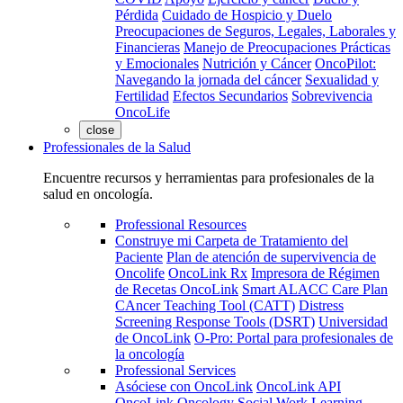
Pérdida
Cuidado de Hospicio y Duelo
Preocupaciones de Seguros, Legales, Laborales y
Financieras
Manejo de Preocupaciones Prácticas
y Emocionales
Nutrición y Cáncer
OncoPilot:
Navegando la jornada del cáncer
Sexualidad y
Fertilidad
Efectos Secundarios
Sobrevivencia
OncoLife
close
Professionales de la Salud
Encuentre recursos y herramientas para profesionales de la
salud en oncología.
Professional Resources
Construye mi Carpeta de Tratamiento del
Paciente
Plan de atención de supervivencia de
Oncolife
OncoLink Rx
Impresora de Régimen
de Recetas OncoLink
Smart ALACC Care Plan
CAncer Teaching Tool (CATT)
Distress
Screening Response Tools (DSRT)
Universidad
de OncoLink
O-Pro: Portal para profesionales de
la oncología
Professional Services
Asóciese con OncoLink
OncoLink API
OncoLink Oncology Social Work Learning