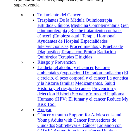
supervivencia
Tratamiento del Cancer
Trasplantes De la Médula
Quimioterapia
Estudios Clínicos
Medicina Complementaria
Gen
e inmunoterapia
¿Recibe tratamiento contra el
cáncer? ¡Empieza aqui!
Terapia Hormonal
Ayudantes de Hospital
Especialidades
Intervencionistas
Procedimientos y Pruebas de
Diagnóstico
Terapia con Protón
Radiación
Quirúrgica
Terapias Dirigidas
Riesgo y Prevencion
La dieta, el alcohol y el cancer
Factores
ambientales (exposicion UV, radon, radiacion)
El
ejercicio, el peso corporal y el cancer
La genetica
y la historia familiar
Medicamentos, Salud
Historia y el riesgo de cancer
Prevencion y
deteccion
Historia Sexual y Virus del Papiloma
Humano (HPV)
El fumar y el cancer
Reduce My
Risk Tool
Apoyar
Cáncer y trauma
Support for Adolescents and
Young Adults with Cancer
Proveedores de
Cuidados
Sobrellevar el Cáncer
Lidiando con
COVID
Apoyo
Ejercicio y cáncer
Duelo y