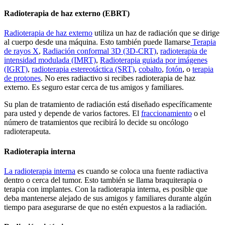
Radioterapia de haz externo (EBRT)
Radioterapia de haz externo
utiliza un haz de radiación que se dirige
al cuerpo desde una máquina. Esto también puede llamarse
Terapia
de rayos X
,
Radiación conformal 3D (3D-CRT)
,
radioterapia de
intensidad modulada (IMRT)
,
Radioterapia guiada por imágenes
(IGRT)
,
radioterapia estereotáctica (SRT)
,
cobalto
,
fotón
, o
terapia
de protones
. No eres radiactivo si recibes radioterapia de haz
externo. Es seguro estar cerca de tus amigos y familiares.
Su plan de tratamiento de radiación está diseñado específicamente
para usted y depende de varios factores. El
fraccionamiento
o el
número de tratamientos que recibirá lo decide su oncólogo
radioterapeuta.
Radioterapia interna
La radioterapia interna
es cuando se coloca una fuente radiactiva
dentro o cerca del tumor. Esto también se llama braquiterapia o
terapia con implantes. Con la radioterapia interna, es posible que
deba mantenerse alejado de sus amigos y familiares durante algún
tiempo para asegurarse de que no estén expuestos a la radiación.