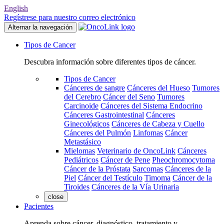
English
Regístrese para nuestro correo electrónico
Alternar la navegación
Tipos de Cancer
Descubra información sobre diferentes tipos de cáncer.
Tipos de Cancer
Cánceres de sangre
Cánceres del Hueso
Tumores
del Cerebro
Cáncer del Seno
Tumores
Carcinoide
Cánceres del Sistema Endocrino
Cánceres Gastrointestinal
Cánceres
Ginecológicos
Cánceres de Cabeza y Cuello
Cánceres del Pulmón
Linfomas
Cáncer
Metastásico
Mielomas
Veterinario de OncoLink
Cánceres
Pediátricos
Cáncer de Pene
Pheochromocytoma
Cáncer de la Próstata
Sarcomas
Cánceres de la
Piel
Cáncer del Testículo
Timoma
Cáncer de la
Tiroides
Cánceres de la Vía Urinaria
close
Pacientes
Aprenda sobre cáncer, diagnóstico, tratamiento y