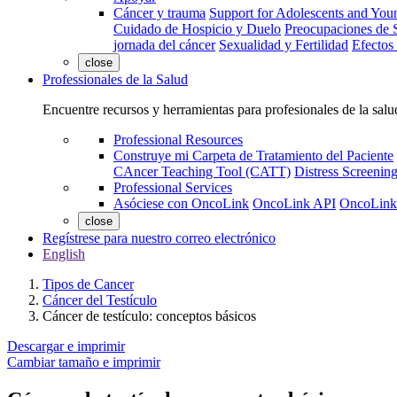
Cáncer y trauma
Support for Adolescents and You
Cuidado de Hospicio y Duelo
Preocupaciones de S
jornada del cáncer
Sexualidad y Fertilidad
Efectos
close
Professionales de la Salud
Encuentre recursos y herramientas para profesionales de la salu
Professional Resources
Construye mi Carpeta de Tratamiento del Paciente
CAncer Teaching Tool (CATT)
Distress Screeni
Professional Services
Asóciese con OncoLink
OncoLink API
OncoLink
close
Regístrese para nuestro correo electrónico
English
Tipos de Cancer
Cáncer del Testículo
Cáncer de testículo: conceptos básicos
Descargar e imprimir
Cambiar tamaño e imprimir