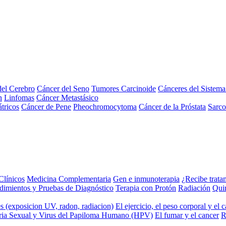
el Cerebro
Cáncer del Seno
Tumores Carcinoide
Cánceres del Sistem
n
Linfomas
Cáncer Metastásico
tricos
Cáncer de Pene
Pheochromocytoma
Cáncer de la Próstata
Sarc
Clínicos
Medicina Complementaria
Gen e inmunoterapia
¿Recibe trata
dimientos y Pruebas de Diagnóstico
Terapia con Protón
Radiación
Qui
s (exposicion UV, radon, radiacion)
El ejercicio, el peso corporal y el 
ria Sexual y Virus del Papiloma Humano (HPV)
El fumar y el cancer
R