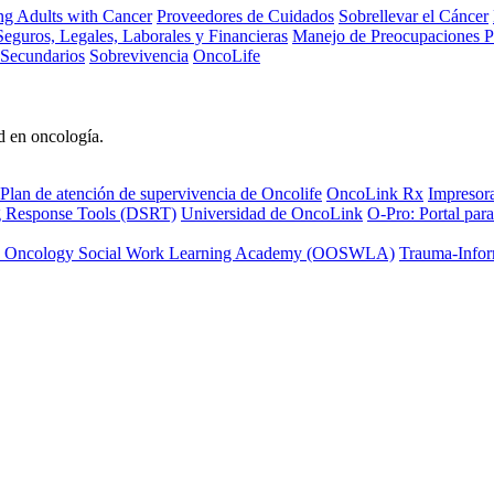
ng Adults with Cancer
Proveedores de Cuidados
Sobrellevar el Cáncer
eguros, Legales, Laborales y Financieras
Manejo de Preocupaciones P
 Secundarios
Sobrevivencia
OncoLife
d en oncología.
Plan de atención de supervivencia de Oncolife
OncoLink Rx
Impresor
ng Response Tools (DSRT)
Universidad de OncoLink
O-Pro: Portal para
 Oncology Social Work Learning Academy (OOSWLA)
Trauma-Infor