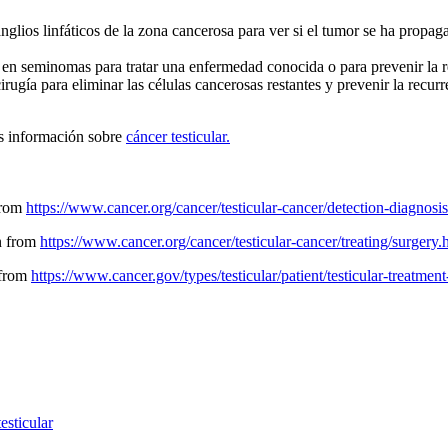
ganglios linfáticos de la zona cancerosa para ver si el tumor se ha propa
a en seminomas para tratar una enfermedad conocida o para prevenir la r
irugía para eliminar las células cancerosas restantes y prevenir la recur
más información sobre
cáncer testicular.
 from
https://www.cancer.org/cancer/testicular-cancer/detection-diagnosis
en from
https://www.cancer.org/cancer/testicular-cancer/treating/surgery.
 from
https://www.cancer.gov/types/testicular/patient/testicular-treatmen
esticular