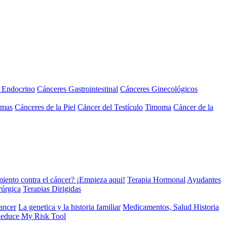
a Endocrino
Cánceres Gastrointestinal
Cánceres Ginecológicos
omas
Cánceres de la Piel
Cáncer del Testículo
Timoma
Cáncer de la
miento contra el cáncer? ¡Empieza aqui!
Terapia Hormonal
Ayudantes
rúrgica
Terapias Dirigidas
cancer
La genetica y la historia familiar
Medicamentos, Salud Historia
educe My Risk Tool