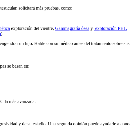
sticular, solicitará más pruebas, como:
ética
exploración del vientre,
Gammagrafía ósea
y
exploración PET.
a
).
 engendrar un hijo. Hable con su médico antes del tratamiento sobre sus
apas se basan en:
IIC la más avanzada.
 agresividad y de su estadio. Una segunda opinión puede ayudarle a con