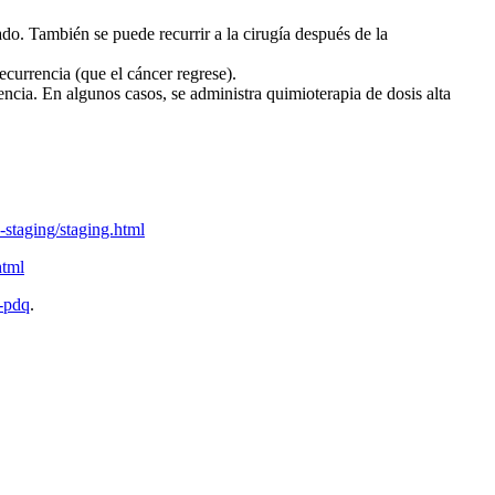
gado. También se puede recurrir a la cirugía después de la
ecurrencia (que el cáncer regrese).
rencia. En algunos casos, se administra quimioterapia de dosis alta
-staging/staging.html
html
t-pdq
.