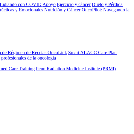
Lidiando con COVID
Apoyo
Ejercicio y cáncer
Duelo y Pérdida
rácticas y Emocionales
Nutrición y Cáncer
OncoPilot: Navegando la
a de Régimen de Recetas OncoLink
Smart ALACC Care Plan
 profesionales de la oncología
med Care Training
Penn Radiation Medicine Institute (PRMI)