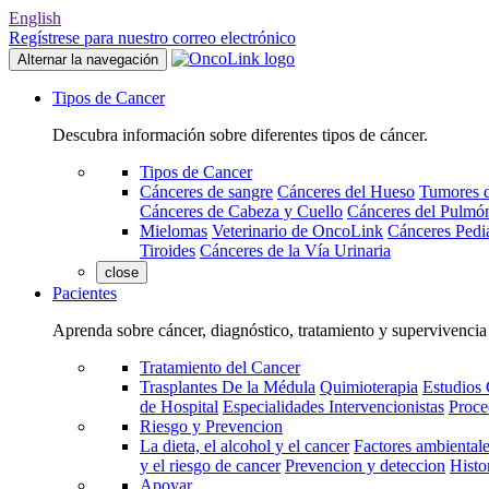
English
Regístrese para nuestro correo electrónico
Alternar la navegación
Tipos de Cancer
Descubra información sobre diferentes tipos de cáncer.
Tipos de Cancer
Cánceres de sangre
Cánceres del Hueso
Tumores d
Cánceres de Cabeza y Cuello
Cánceres del Pulmó
Mielomas
Veterinario de OncoLink
Cánceres Pediá
Tiroides
Cánceres de la Vía Urinaria
close
Pacientes
Aprenda sobre cáncer, diagnóstico, tratamiento y supervivencia
Tratamiento del Cancer
Trasplantes De la Médula
Quimioterapia
Estudios 
de Hospital
Especialidades Intervencionistas
Proce
Riesgo y Prevencion
La dieta, el alcohol y el cancer
Factores ambientale
y el riesgo de cancer
Prevencion y deteccion
Histo
Apoyar