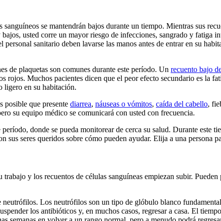
 sanguíneos se mantendrán bajos durante un tiempo. Mientras sus recuen
 bajos, usted corre un mayor riesgo de infecciones, sangrado y fatiga i
 y el personal sanitario deben lavarse las manos antes de entrar en su h
nes de plaquetas son comunes durante este período. Un
recuento bajo d
os rojos. Muchos pacientes dicen que el peor efecto secundario es la fat
o ligero en su habitación.
Es posible que presente
diarrea
,
náuseas o vómitos
,
caída del cabello
, fi
 pero su equipo médico se comunicará con usted con frecuencia.
te período, donde se pueda monitorear de cerca su salud. Durante este t
 con sus seres queridos sobre cómo pueden ayudar. Elija a una persona 
trabajo y los recuentos de células sanguíneas empiezan subir. Pueden p
e neutrófilos. Los neutrófilos son un tipo de glóbulo blanco fundamenta
spender los antibióticos y, en muchos casos, regresar a casa. El tiempo h
nas semanas en volver a un rango normal, pero a menudo podrá regresar 