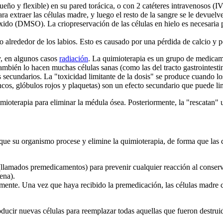
queño y flexible) en su pared torácica, o con 2 catéteres intravenosos (
ra extraer las células madre, y luego el resto de la sangre se le devuelve
xido (DMSO). La criopreservación de las células en hielo es necesaria 
alrededor de los labios. Esto es causado por una pérdida de calcio y p
, en algunos casos
radiación
. La quimioterapia es un grupo de medicame
mbién lo hacen muchas células sanas (como las del tracto gastrointestinal
 secundarios. La "toxicidad limitante de la dosis" se produce cuando lo
cos, glóbulos rojos y plaquetas) son un efecto secundario que puede lim
mioterapia para eliminar la médula ósea. Posteriormente, la "rescatan" u
que su organismo procese y elimine la quimioterapia, de forma que las c
s (llamados premedicamentos) para prevenir cualquier reacción al cons
ena).
samente. Una vez que haya recibido la premedicación, las células madre
ucir nuevas células para reemplazar todas aquellas que fueron destruid