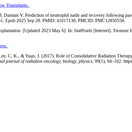
ow Transplants.
 Damian V. Prediction of neutrophil nadir and recovery following paedi
70251. Epub 2025 Sep 28. PMID: 41017130; PMCID: PMC12850558.
tation. [Updated 2023 May 6]. In: StatPearls [Internet]. Treasure Isl
cess.
Lee, C. K., & Yuan, J. (2017). Role of Consolidative Radiation Therapy
nal journal of radiation oncology, biology, physics
,
99
(1), 94–102. http