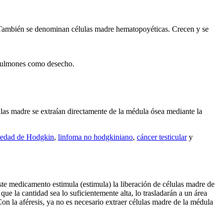
. También se denominan células madre hematopoyéticas. Crecen y se
s pulmones como desecho.
élulas madre se extraían directamente de la médula ósea mediante la
edad de Hodgkin
,
linfoma no hodgkiniano
,
cáncer testicular
y
te medicamento estimula (estimula) la liberación de células madre de
que la cantidad sea lo suficientemente alta, lo trasladarán a un área
 Con la aféresis, ya no es necesario extraer células madre de la médula