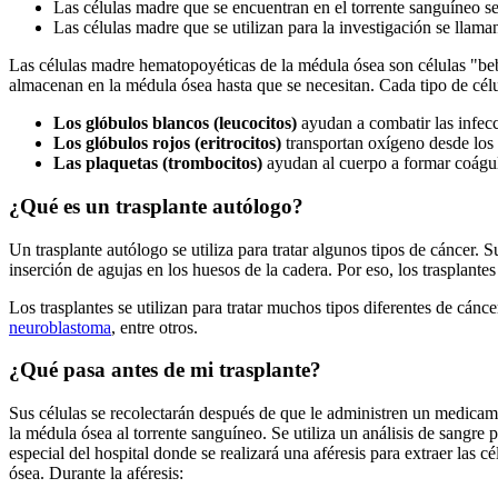
Las células madre que se encuentran en el torrente sanguíneo se
Las células madre que se utilizan para la investigación se llam
Las células madre hematopoyéticas de la médula ósea son células "be
almacenan en la médula ósea hasta que se necesitan. Cada tipo de célu
Los glóbulos blancos (leucocitos)
ayudan a combatir las infec
Los glóbulos rojos (eritrocitos)
transportan oxígeno desde los
Las plaquetas (trombocitos)
ayudan al cuerpo a formar coágul
¿Qué es un trasplante autólogo?
Un trasplante autólogo se utiliza para tratar algunos tipos de cáncer. 
inserción de agujas en los huesos de la cadera. Por eso, los trasplant
Los trasplantes se utilizan para tratar muchos tipos diferentes de cán
neuroblastoma
, entre otros.
¿Qué pasa antes de mi trasplante?
Sus células se recolectarán después de que le administren un medicam
la médula ósea al torrente sanguíneo. Se utiliza un análisis de sangre 
especial del hospital donde se realizará una aféresis para extraer las 
ósea. Durante la aféresis: