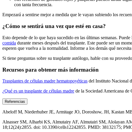
con tanta frecuencia.
Empezará a sentirse mejor a medida que le vayan subiendo los recuent
¿Cómo se sentirá una vez que esté en casa?
Esto depende de lo que haya sucedido en las últimas semanas. Puede l
comida
durante meses después del trasplante. Este puede ser un moment
esperen que vuelva a la normalidad. Informe a los demás qué necesit
Si tiene preguntas sobre su trasplante autólogo, hable con su proveed
Recursos para obtener más información
Trasplantes de células madre hematopoyéticas
del Instituto Nacional 
¿Qué es un trasplante de células madre
de la Sociedad Americana de 
Referencias
Abeloff M, Niederhuber JE, Armitage JO, Doroshow, JH, Kastan MB, Te
Alnasser SM, Alharbi KS, Almutairy AF, Almutairi SM, Alolayan A
18;12(24):2855. doi: 10.3390/cells12242855. PMID: 38132175; 