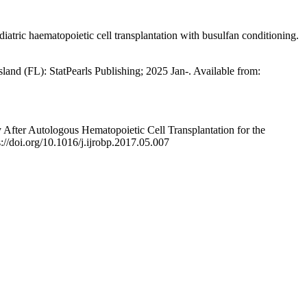
atric haematopoietic cell transplantation with busulfan conditioning.
and (FL): StatPearls Publishing; 2025 Jan-. Available from:
 After Autologous Hematopoietic Cell Transplantation for the
s://doi.org/10.1016/j.ijrobp.2017.05.007