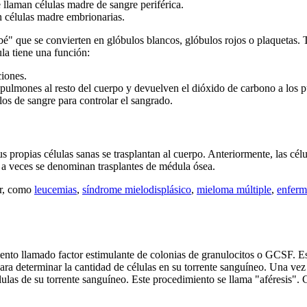
 llaman células madre de sangre periférica.
an células madre embrionarias.
bé" que se convierten en glóbulos blancos, glóbulos rojos o plaquetas
la tiene una función:
ciones.
 pulmones al resto del cuerpo y devuelven el dióxido de carbono a lo
os de sangre para controlar el sangrado.
Sus propias células sanas se trasplantan al cuerpo. Anteriormente, las c
es a veces se denominan trasplantes de médula ósea.
cer, como
leucemias
,
síndrome mielodisplásico
,
mieloma múltiple
,
enferm
ento llamado factor estimulante de colonias de granulocitos o GCSF. Es
para determinar la cantidad de células en su torrente sanguíneo. Una vez 
células de su torrente sanguíneo. Este procedimiento se llama "aféresis".