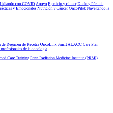
Lidiando con COVID
Apoyo
Ejercicio y cáncer
Duelo y Pérdida
rácticas y Emocionales
Nutrición y Cáncer
OncoPilot: Navegando la
a de Régimen de Recetas OncoLink
Smart ALACC Care Plan
 profesionales de la oncología
med Care Training
Penn Radiation Medicine Institute (PRMI)