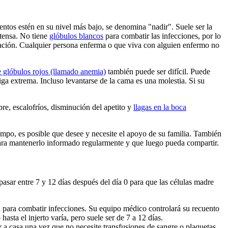
tos estén en su nivel más bajo, se denomina "nadir". Suele ser la
ntensa. No tiene
glóbulos blancos
para combatir las infecciones, por lo
abitación. Cualquier persona enferma o que viva con alguien enfermo no
e glóbulos rojos (llamado anemia)
también puede ser difícil. Puede
iga extrema. Incluso levantarse de la cama es una molestia. Si su
ebre, escalofríos, disminución del apetito y
llagas en la boca
iempo, es posible que desee y necesite el apoyo de su familia. También
para mantenerlo informado regularmente y que luego pueda compartir.
asar entre 7 y 12 días después del día 0 para que las células madre
l para combatir infecciones. Su equipo médico controlará su recuento
asta el injerto varía, pero suele ser de 7 a 12 días.
a casa una vez que no necesite transfusiones de sangre o plaquetas