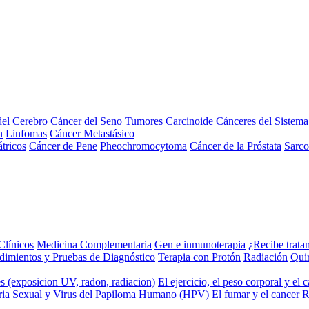
el Cerebro
Cáncer del Seno
Tumores Carcinoide
Cánceres del Sistem
n
Linfomas
Cáncer Metastásico
tricos
Cáncer de Pene
Pheochromocytoma
Cáncer de la Próstata
Sarc
Clínicos
Medicina Complementaria
Gen e inmunoterapia
¿Recibe trata
dimientos y Pruebas de Diagnóstico
Terapia con Protón
Radiación
Qui
s (exposicion UV, radon, radiacion)
El ejercicio, el peso corporal y el 
ria Sexual y Virus del Papiloma Humano (HPV)
El fumar y el cancer
R