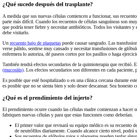
¿Qué sucede después del trasplante?
A medida que sus nuevas células comiencen a funcionar, sus recuentos
parte más difícil. Cuando los recuentos de células sanguíneas son muy
que podría tener fiebre y necesitar antibióticos. Todos los visitantes
debe visitarlo.
Un
recuento bajo de plaquetas
puede causar sangrado. Las transfusio
verse pálido, sentirse muy cansado y necesitar transfusiones de glóbul
enfermera lo autoriza, dé paseos cortos por los pasillos o haga ejercici
También tendrá efectos secundarios de la quimioterapia que recibió. 
(mucositis)
. Los efectos secundarios son diferentes en cada paciente,
Es posible que esté hospitalizado o en una clínica cercana durante es
es posible que no se sienta bien y solo desee descansar. Sea honesto
¿Qué es el prendimiento del injerto?
El prendimiento ocurre cuando las células madre comienzan a hacer su 
fabriquen nuevas células y para que estas funcionen como deberían.
El primer valor que revisará su equipo médico es su recuento d
de neutrófilos diariamente. Cuando alcance cierto nivel, podrá su
Sus recuentos de glóbulos rojos y plaquetas pueden tardar algu