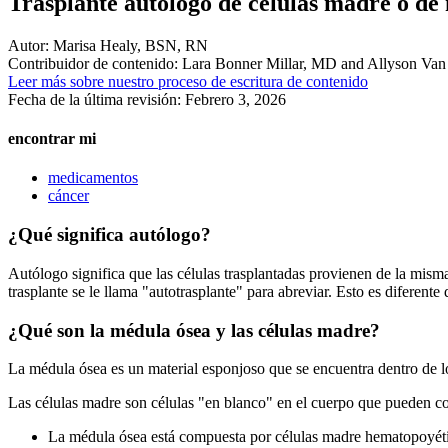
Trasplante autólogo de células madre o de
Autor:
Marisa Healy, BSN, RN
Contribuidor de contenido:
Lara Bonner Millar, MD and Allyson Va
Leer más sobre nuestro proceso de escritura de contenido
Fecha de la última revisión:
Febrero 3, 2026
encontrar mi
medicamentos
cáncer
¿Qué significa autólogo?
Autólogo significa que las células trasplantadas provienen de la misma 
trasplante se le llama "autotrasplante" para abreviar. Esto es diferent
¿Qué son la médula ósea y las células madre?
La médula ósea es un material esponjoso que se encuentra dentro de lo
Las células madre son células "en blanco" en el cuerpo que pueden con
La médula ósea está compuesta por células madre hematopoyéti