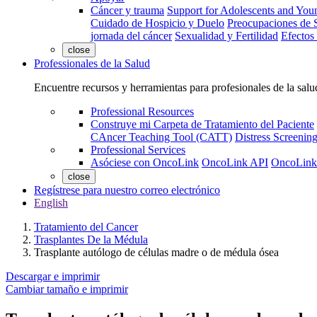
Cáncer y trauma
Support for Adolescents and You
Cuidado de Hospicio y Duelo
Preocupaciones de S
jornada del cáncer
Sexualidad y Fertilidad
Efectos
close
Professionales de la Salud
Encuentre recursos y herramientas para profesionales de la salu
Professional Resources
Construye mi Carpeta de Tratamiento del Paciente
CAncer Teaching Tool (CATT)
Distress Screeni
Professional Services
Asóciese con OncoLink
OncoLink API
OncoLink
close
Regístrese para nuestro correo electrónico
English
Tratamiento del Cancer
Trasplantes De la Médula
Trasplante autólogo de células madre o de médula ósea
Descargar e imprimir
Cambiar tamaño e imprimir