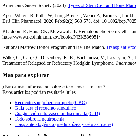
American Cancer Society (2023).
Types of Stem Cell and Bone Marr
Apsel Winger B, Polli JW, Long-Boyle J, Weber A, Brooks J, Parikh J,
Br J Clin Pharmacol. 2026 Feb;92(2):568-578. doi: 10.1002/bcp.
Khaddour K, Hana CK, Mewawalla P. Hematopoietic Stem Cell Transplan
https://www.ncbi.nlm.nih.gov/books/NBK536951/
National Marrow Donor Program and Be The Match.
Transplant Pro
Wilke, C., Cao, Q., Dusenbery, K. E., Bachanova, V., Lazaryan, A., 
Treatment of Relapsed or Refractory Hodgkin Lymphoma.
Internatio
Más para explorar
¿Busca más información sobre este o temas similares?
Estos artículos podrían resultarle útiles.
Recuento sanguíneo completo (CBC)
Guía para el recuento sanguíneo
Coagulación intravascular diseminada (CID)
Todo sobre la neutropenia
Trasplante alogénico (médula ósea y células madre)