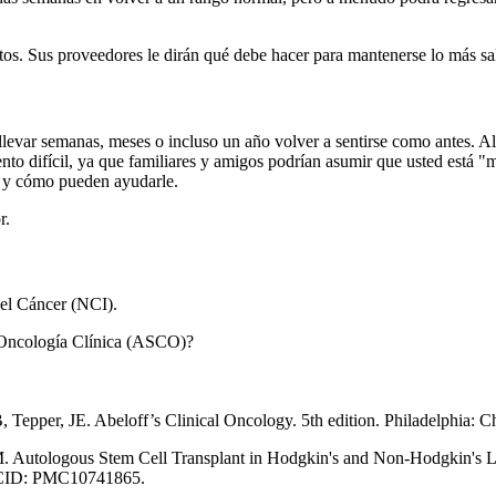
os. Sus proveedores le dirán qué debe hacer para mantenerse lo más sa
levar semanas, meses o incluso un año volver a sentirse como antes. A
o difícil, ya que familiares y amigos podrían asumir que usted está "m
a y cómo pueden ayudarle.
or.
del Cáncer (NCI).
Oncología Clínica (ASCO)?
pper, JE. Abeloff’s Clinical Oncology. 5th edition. Philadelphia: Ch
M. Autologous Stem Cell Transplant in Hodgkin's and Non-Hodgkin's
PMCID: PMC10741865.