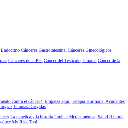
a Endocrino
Cánceres Gastrointestinal
Cánceres Ginecológicos
omas
Cánceres de la Piel
Cáncer del Testículo
Timoma
Cáncer de la
miento contra el cáncer? ¡Empieza aqui!
Terapia Hormonal
Ayudantes
rúrgica
Terapias Dirigidas
cancer
La genetica y la historia familiar
Medicamentos, Salud Historia
educe My Risk Tool