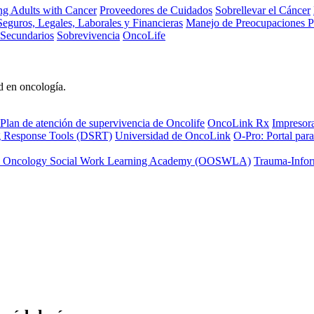
ng Adults with Cancer
Proveedores de Cuidados
Sobrellevar el Cáncer
eguros, Legales, Laborales y Financieras
Manejo de Preocupaciones P
 Secundarios
Sobrevivencia
OncoLife
d en oncología.
Plan de atención de supervivencia de Oncolife
OncoLink Rx
Impresor
ng Response Tools (DSRT)
Universidad de OncoLink
O-Pro: Portal para
 Oncology Social Work Learning Academy (OOSWLA)
Trauma-Infor