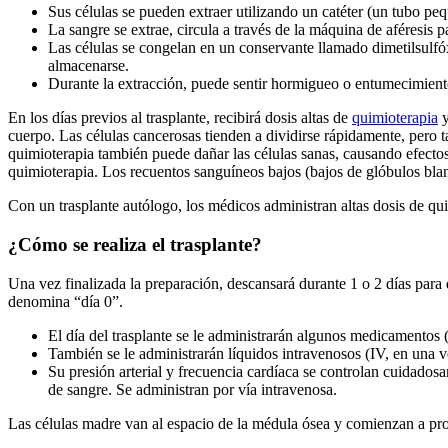
Sus células se pueden extraer utilizando un catéter (un tubo pe
La sangre se extrae, circula a través de la máquina de aféresis pa
Las células se congelan en un conservante llamado dimetilsulfó
almacenarse.
Durante la extracción, puede sentir hormigueo o entumecimiento 
En los días previos al trasplante, recibirá dosis altas de
quimioterapia
y
cuerpo. Las células cancerosas tienden a dividirse rápidamente, pero ta
quimioterapia también puede dañar las células sanas, causando efectos
quimioterapia. Los recuentos sanguíneos bajos (bajos de glóbulos blan
Con un trasplante autólogo, los médicos administran altas dosis de qui
¿Cómo se realiza el trasplante?
Una vez finalizada la preparación, descansará durante 1 o 2 días para 
denomina “día 0”.
El día del trasplante se le administrarán algunos medicamento
También se le administrarán líquidos intravenosos (IV, en una v
Su presión arterial y frecuencia cardíaca se controlan cuidado
de sangre. Se administran por vía intravenosa.
Las células madre van al espacio de la médula ósea y comienzan a prod