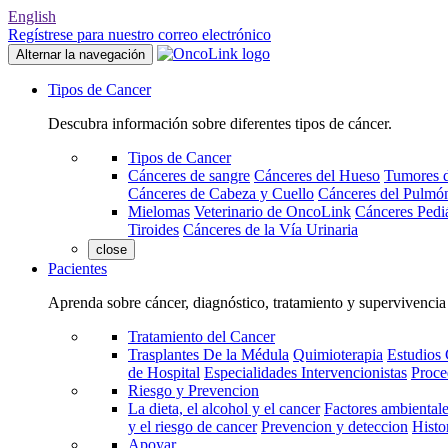
English
Regístrese para nuestro correo electrónico
Alternar la navegación
Tipos de Cancer
Descubra información sobre diferentes tipos de cáncer.
Tipos de Cancer
Cánceres de sangre
Cánceres del Hueso
Tumores d
Cánceres de Cabeza y Cuello
Cánceres del Pulmó
Mielomas
Veterinario de OncoLink
Cánceres Pediá
Tiroides
Cánceres de la Vía Urinaria
close
Pacientes
Aprenda sobre cáncer, diagnóstico, tratamiento y supervivencia
Tratamiento del Cancer
Trasplantes De la Médula
Quimioterapia
Estudios 
de Hospital
Especialidades Intervencionistas
Proce
Riesgo y Prevencion
La dieta, el alcohol y el cancer
Factores ambientale
y el riesgo de cancer
Prevencion y deteccion
Histo
Apoyar