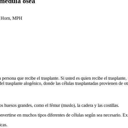
 médula ósea
n Horn, MPH
persona que recibe el trasplante. Si usted es quien recibe el trasplante, 
e del trasplante alogénico, donde las células trasplantadas provienen de o
s huesos grandes, como el fémur (muslo), la cadera y las costillas.
vertirse en muchos tipos diferentes de células según sea necesario. Exi
cas.