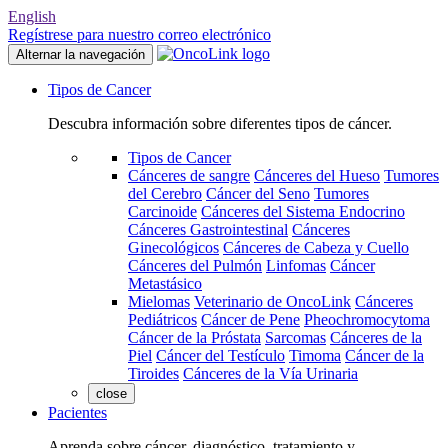
English
Regístrese para nuestro correo electrónico
Alternar la navegación
Tipos de Cancer
Descubra información sobre diferentes tipos de cáncer.
Tipos de Cancer
Cánceres de sangre
Cánceres del Hueso
Tumores
del Cerebro
Cáncer del Seno
Tumores
Carcinoide
Cánceres del Sistema Endocrino
Cánceres Gastrointestinal
Cánceres
Ginecológicos
Cánceres de Cabeza y Cuello
Cánceres del Pulmón
Linfomas
Cáncer
Metastásico
Mielomas
Veterinario de OncoLink
Cánceres
Pediátricos
Cáncer de Pene
Pheochromocytoma
Cáncer de la Próstata
Sarcomas
Cánceres de la
Piel
Cáncer del Testículo
Timoma
Cáncer de la
Tiroides
Cánceres de la Vía Urinaria
close
Pacientes
Aprenda sobre cáncer, diagnóstico, tratamiento y