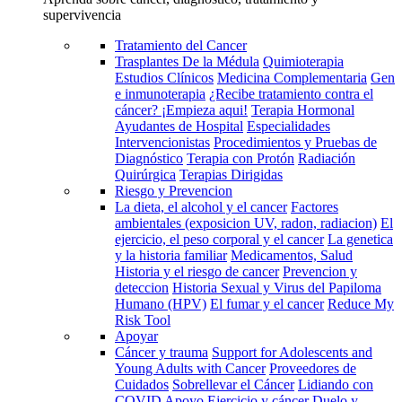
supervivencia
Tratamiento del Cancer
Trasplantes De la Médula
Quimioterapia
Estudios Clínicos
Medicina Complementaria
Gen
e inmunoterapia
¿Recibe tratamiento contra el
cáncer? ¡Empieza aqui!
Terapia Hormonal
Ayudantes de Hospital
Especialidades
Intervencionistas
Procedimientos y Pruebas de
Diagnóstico
Terapia con Protón
Radiación
Quirúrgica
Terapias Dirigidas
Riesgo y Prevencion
La dieta, el alcohol y el cancer
Factores
ambientales (exposicion UV, radon, radiacion)
El
ejercicio, el peso corporal y el cancer
La genetica
y la historia familiar
Medicamentos, Salud
Historia y el riesgo de cancer
Prevencion y
deteccion
Historia Sexual y Virus del Papiloma
Humano (HPV)
El fumar y el cancer
Reduce My
Risk Tool
Apoyar
Cáncer y trauma
Support for Adolescents and
Young Adults with Cancer
Proveedores de
Cuidados
Sobrellevar el Cáncer
Lidiando con
COVID
Apoyo
Ejercicio y cáncer
Duelo y