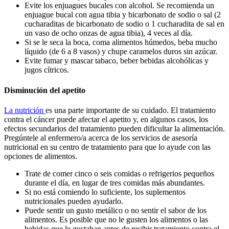
Evite los enjuagues bucales con alcohol. Se recomienda un
enjuague bucal con agua tibia y bicarbonato de sodio o sal (2
cucharaditas de bicarbonato de sodio o 1 cucharadita de sal en
un vaso de ocho onzas de agua tibia), 4 veces al día.
Si se le seca la boca, coma alimentos húmedos, beba mucho
líquido (de 6 a 8 vasos) y chupe caramelos duros sin azúcar.
Evite fumar y mascar tabaco, beber bebidas alcohólicas y
jugos cítricos.
Disminución del apetito
La nutrición
es una parte importante de su cuidado. El tratamiento
contra el cáncer puede afectar el apetito y, en algunos casos, los
efectos secundarios del tratamiento pueden dificultar la alimentación.
Pregúntele al enfermero/a acerca de los servicios de asesoría
nutricional en su centro de tratamiento para que lo ayude con las
opciones de alimentos.
Trate de comer cinco o seis comidas o refrigerios pequeños
durante el día, en lugar de tres comidas más abundantes.
Si no está comiendo lo suficiente, los suplementos
nutricionales pueden ayudarlo.
Puede sentir un gusto metálico o no sentir el sabor de los
alimentos. Es posible que no le gusten los alimentos o las
bebidas que le gustaban antes de recibir tratamiento contra el