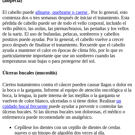
(alopecia)
El cabello puede
afinarse, quebrarse o caerse
. Por lo general, esto
comienza dos o tres semanas después de iniciar el tratamiento. Esta
pérdida de cabello puede ser de todo el vello corporal, incluido el
vello púbico, las axilas, las piernas/brazos, las pestañas y los vellos
de la nariz. El uso de bufandas, pelucas, sombreros y cabellos
postizos puede ayudar. Por lo general, el cabello vuelve a crecer
poco después de finalizar el tratamiento. Recuerde que el cabello
ayuda a mantener el calor en épocas de clima frío, por lo que es
particularmente importante que use un sombrero cuando las
temperaturas sean bajas o para protegerse del sol.
Úlceras bucales (mucositis)
Ciertos tratamientos contra el cáncer pueden causar llagas o dolor en
la boca o la garganta. Informe al equipo de atención oncológica si la
boca, la lengua, la parte interna de las mejillas o la garganta se
vuelven de color blanco, ulceradas o si tiene dolor. Realizar
un
cuidado bucal frecuente
puede ayudar a prevenir o controlar las
úlceras bucales. Si las úlceras bucales son dolorosas, el médico o
enfermero/a puede recomendarle un analgésico.
Cepíllese los dientes con un cepillo de dientes de cerdas
suaves o un hisopo de algodón dos veces al día.