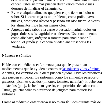
cáncer. Estos síntomas pueden durar varios meses o más
después de finalizar el tratamiento.
Evite cualquier alimento que piense que tiene mal olor o
sabor. Si la carne roja es un problema, coma pollo, pavo,
huevos, productos lácteos y pescado sin olor fuerte. A veces,
los alimentos fríos tienen menos olor.
Agregue más sabor a la carne o pescado marinándolos en
jugos dulces, salsa agridulce o aderezos. Use condimentos
como albahaca, orégano o romero para añadir sabor. El
tocino, el jamón y la cebolla pueden añadir sabor a las
verduras.
Náuseas o vómitos
Hable con el médico o enfermero/a para que le prescriban
medicamentos que lo ayuden a controlar
las náuseas y los vómitos
.
Además, los cambios en la dieta pueden ayudar. Evite los productos
que pueden empeorar los síntomas, como los alimentos pesados o
grasosos, picantes o ácidos (limones, tomates, naranjas). Pruebe con
antiácidos (p. ej., leche de magnesio, comprimidos de calcio como
Tums), galletas saladas o refresco de jengibre para reducir los
síntomas.
Llame al médico o enfermero/a si no tolera líquidos durante más de