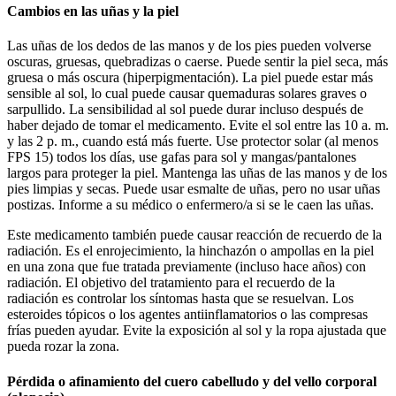
Cambios en las uñas y la piel
Las uñas de los dedos de las manos y de los pies pueden volverse
oscuras, gruesas, quebradizas o caerse. Puede sentir la piel seca, más
gruesa o más oscura (hiperpigmentación). La piel puede estar más
sensible al sol, lo cual puede causar quemaduras solares graves o
sarpullido. La sensibilidad al sol puede durar incluso después de
haber dejado de tomar el medicamento. Evite el sol entre las 10 a. m.
y las 2 p. m., cuando está más fuerte. Use protector solar (al menos
FPS 15) todos los días, use gafas para sol y mangas/pantalones
largos para proteger la piel. Mantenga las uñas de las manos y de los
pies limpias y secas. Puede usar esmalte de uñas, pero no usar uñas
postizas. Informe a su médico o enfermero/a si se le caen las uñas.
Este medicamento también puede causar reacción de recuerdo de la
radiación. Es el enrojecimiento, la hinchazón o ampollas en la piel
en una zona que fue tratada previamente (incluso hace años) con
radiación. El objetivo del tratamiento para el recuerdo de la
radiación es controlar los síntomas hasta que se resuelvan. Los
esteroides tópicos o los agentes antiinflamatorios o las compresas
frías pueden ayudar. Evite la exposición al sol y la ropa ajustada que
pueda rozar la zona.
Pérdida o afinamiento del cuero cabelludo y del vello corporal