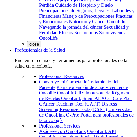
Pérdida
Cuidado de Hospicio y Duelo
Preocupaciones de Seguros, Legales, Laborales y
Financieras
Manejo de Preocupaciones Prácticas
y Emocionales
Nutrición y Cáncer
OncoPilot:
Navegando la jornada del cáncer
Sexualidad y
Fertilidad
Efectos Secundarios
Sobrevivencia
OncoLife
close
Professionales de la Salud
Encuentre recursos y herramientas para profesionales de la
salud en oncología.
Professional Resources
Construye mi Carpeta de Tratamiento del
Paciente
Plan de atención de supervivencia de
Oncolife
OncoLink Rx
Impresora de Régimen
de Recetas OncoLink
Smart ALACC Care Plan
CAncer Teaching Tool (CATT)
Distress
Screening Response Tools (DSRT)
Universidad
de OncoLink
O-Pro: Portal para profesionales de
la oncología
Professional Services
Asóciese con OncoLink
OncoLink API
OncoLink Oncology Social Work Learning