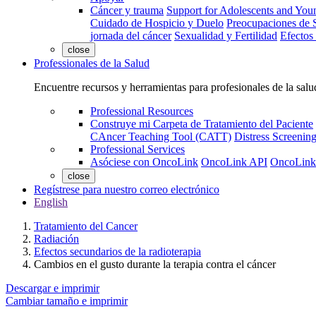
Cáncer y trauma
Support for Adolescents and You
Cuidado de Hospicio y Duelo
Preocupaciones de S
jornada del cáncer
Sexualidad y Fertilidad
Efectos
close
Professionales de la Salud
Encuentre recursos y herramientas para profesionales de la salu
Professional Resources
Construye mi Carpeta de Tratamiento del Paciente
CAncer Teaching Tool (CATT)
Distress Screeni
Professional Services
Asóciese con OncoLink
OncoLink API
OncoLink
close
Regístrese para nuestro correo electrónico
English
Tratamiento del Cancer
Radiación
Efectos secundarios de la radioterapia
Cambios en el gusto durante la terapia contra el cáncer
Descargar e imprimir
Cambiar tamaño e imprimir