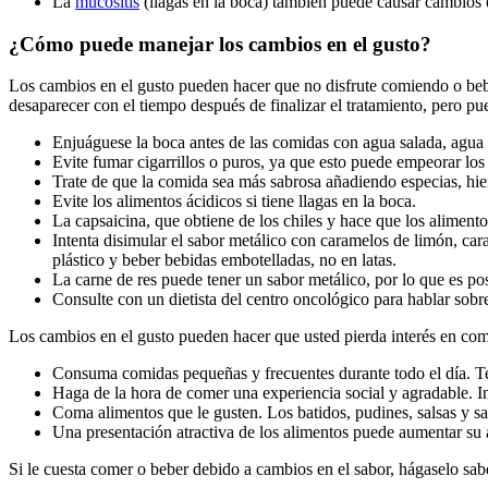
La
mucositis
(llagas en la boca) también puede causar cambios e
¿Cómo puede manejar los cambios en el gusto?
Los cambios en el gusto pueden hacer que no disfrute comiendo o bebi
desaparecer con el tiempo después de finalizar el tratamiento, pero p
Enjuáguese la boca antes de las comidas con agua salada, agua c
Evite fumar cigarrillos o puros, ya que esto puede empeorar los
Trate de que la comida sea más sabrosa añadiendo especias, hier
Evite los alimentos ácidicos si tiene llagas en la boca.
La capsaicina, que obtiene de los chiles y hace que los alimentos
Intenta disimular el sabor metálico con caramelos de limón, ca
plástico y beber bebidas embotelladas, no en latas.
La carne de res puede tener un sabor metálico, por lo que es po
Consulte con un dietista del centro oncológico para hablar sobre
Los cambios en el gusto pueden hacer que usted pierda interés en co
Consuma comidas pequeñas y frecuentes durante todo el día. T
Haga de la hora de comer una experiencia social y agradable. In
Coma alimentos que le gusten. Los batidos, pudines, salsas y sa
Una presentación atractiva de los alimentos puede aumentar su ap
Si le cuesta comer o beber debido a cambios en el sabor, hágaselo sa