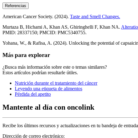
Referencias
American Cancer Society. (2024).
Taste and Smell Changes.
Murtaza B, Hichami A, Khan AS, Ghiringhelli F, Khan NA.
Alterati
PMID: 28337150; PMCID: PMC5340755.
Yohana, W., & Rafisa, A. (2024). Unlocking the potential of capsaicin
Más para explorar
¿Busca más información sobre este o temas similares?
Estos artículos podrían resultarle útiles.
Nutrición durante el tratamiento del cáncer
Leyendo una etiqueta de alimentos
Pérdida del apetito
Mantente al día con oncolink
Recibe los últimos recursos y actualizaciones en tu bandeja de entrada
Dirección de correo electrónico: