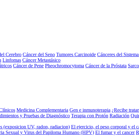
el Cerebro
Cáncer del Seno
Tumores Carcinoide
Cánceres del Sistem
n
Linfomas
Cáncer Metastásico
tricos
Cáncer de Pene
Pheochromocytoma
Cáncer de la Próstata
Sarc
Clínicos
Medicina Complementaria
Gen e inmunoterapia
¿Recibe trata
dimientos y Pruebas de Diagnóstico
Terapia con Protón
Radiación
Qui
s (exposicion UV, radon, radiacion)
El ejercicio, el peso corporal y el 
ria Sexual y Virus del Papiloma Humano (HPV)
El fumar y el cancer
R