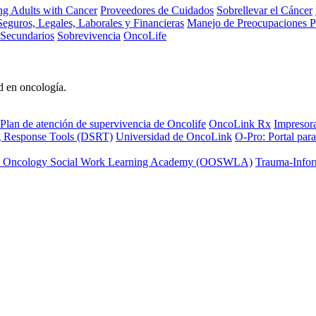
ng Adults with Cancer
Proveedores de Cuidados
Sobrellevar el Cáncer
eguros, Legales, Laborales y Financieras
Manejo de Preocupaciones P
 Secundarios
Sobrevivencia
OncoLife
d en oncología.
Plan de atención de supervivencia de Oncolife
OncoLink Rx
Impresor
ng Response Tools (DSRT)
Universidad de OncoLink
O-Pro: Portal para
 Oncology Social Work Learning Academy (OOSWLA)
Trauma-Infor