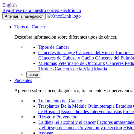
English
Regístrese para nuestro correo electrónico
Alternar la navegación
Tipos de Cancer
Descubra información sobre diferentes tipos de cáncer.
Tipos de Cancer
Cánceres de sangre
Cánceres del Hueso
Tumores d
Cánceres de Cabeza y Cuello
Cánceres del Pulmó
Mielomas
Veterinario de OncoLink
Cánceres Pediá
Tiroides
Cánceres de la Vía Urinaria
close
Pacientes
Aprenda sobre cáncer, diagnóstico, tratamiento y supervivencia
Tratamiento del Cancer
Trasplantes De la Médula
Quimioterapia
Estudios 
de Hospital
Especialidades Intervencionistas
Proce
Riesgo y Prevencion
La dieta, el alcohol y el cancer
Factores ambientale
y el riesgo de cancer
Prevencion y deteccion
Histo
Apoyar