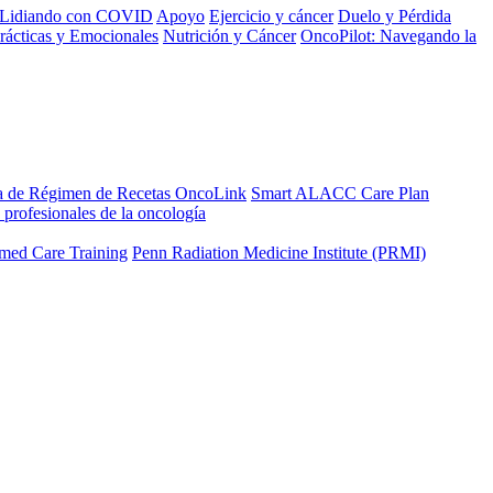
Lidiando con COVID
Apoyo
Ejercicio y cáncer
Duelo y Pérdida
rácticas y Emocionales
Nutrición y Cáncer
OncoPilot: Navegando la
a de Régimen de Recetas OncoLink
Smart ALACC Care Plan
 profesionales de la oncología
med Care Training
Penn Radiation Medicine Institute (PRMI)