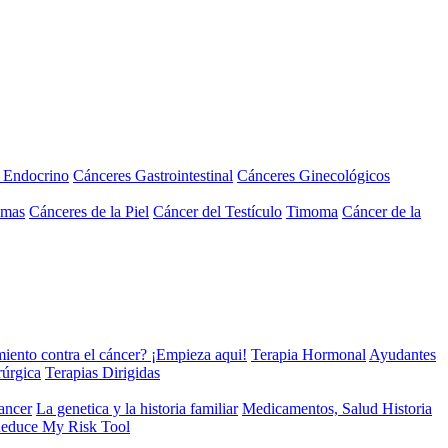
a Endocrino
Cánceres Gastrointestinal
Cánceres Ginecológicos
omas
Cánceres de la Piel
Cáncer del Testículo
Timoma
Cáncer de la
miento contra el cáncer? ¡Empieza aqui!
Terapia Hormonal
Ayudantes
rúrgica
Terapias Dirigidas
cancer
La genetica y la historia familiar
Medicamentos, Salud Historia
educe My Risk Tool