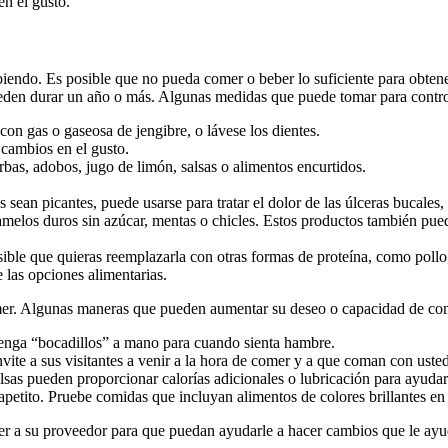
n el gusto.
endo. Es posible que no pueda comer o beber lo suficiente para obtener
ueden durar un año o más. Algunas medidas que puede tomar para control
on gas o gaseosa de jengibre, o lávese los dientes.
 cambios en el gusto.
bas, adobos, jugo de limón, salsas o alimentos encurtidos.
 sean picantes, puede usarse para tratar el dolor de las úlceras bucales,
ramelos duros sin azúcar, mentas o chicles. Estos productos también pue
sible que quieras reemplazarla con otras formas de proteína, como pollo
 las opciones alimentarias.
mer. Algunas maneras que pueden aumentar su deseo o capacidad de come
enga “bocadillos” a mano para cuando sienta hambre.
vite a sus visitantes a venir a la hora de comer y a que coman con usted
lsas pueden proporcionar calorías adicionales o lubricación para ayuda
etito. Pruebe comidas que incluyan alimentos de colores brillantes en u
ber a su proveedor para que puedan ayudarle a hacer cambios que le ay