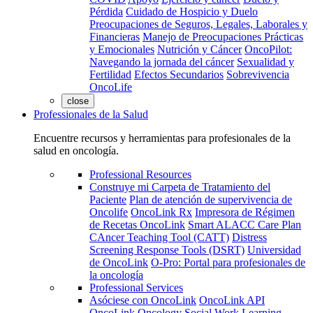
Pérdida
Cuidado de Hospicio y Duelo
Preocupaciones de Seguros, Legales, Laborales y
Financieras
Manejo de Preocupaciones Prácticas
y Emocionales
Nutrición y Cáncer
OncoPilot:
Navegando la jornada del cáncer
Sexualidad y
Fertilidad
Efectos Secundarios
Sobrevivencia
OncoLife
close
Professionales de la Salud
Encuentre recursos y herramientas para profesionales de la
salud en oncología.
Professional Resources
Construye mi Carpeta de Tratamiento del
Paciente
Plan de atención de supervivencia de
Oncolife
OncoLink Rx
Impresora de Régimen
de Recetas OncoLink
Smart ALACC Care Plan
CAncer Teaching Tool (CATT)
Distress
Screening Response Tools (DSRT)
Universidad
de OncoLink
O-Pro: Portal para profesionales de
la oncología
Professional Services
Asóciese con OncoLink
OncoLink API
OncoLink Oncology Social Work Learning