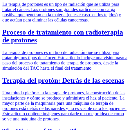
La terapia de protones es un tipo de radiación que se utiliza para
tratar el cáncer. Los protones son grandes partículas con carga
positiva que penetran en la materia (en este caso, en los tejidos) y
que actúan para eliminar las células cancerosas.
Proceso de tratamiento con radioterapia
de protones
La terapia de protones es un tipo de radiación que se utiliza para
tratar algunos tipos de cáncer. Este artículo incluye una visión paso a
paso del proceso de tratamiento de terapia de protones, desde la
simulación del TAC hasta el final del tratamiento.
Terapia del protón: Detrás de las escenas
Una mirada pictórica a la terapia de protones, la construcción de las
instalaciones y cómo se produce y administra el haz al paciente. La
mayor parte de la maquinaria para una máquina de terapia de
protones está detrás de las paredes y no es visible para los pacientes.
Este artículo contiene imágenes para darle una mejor idea de cómo
se ve una máquina de protones.