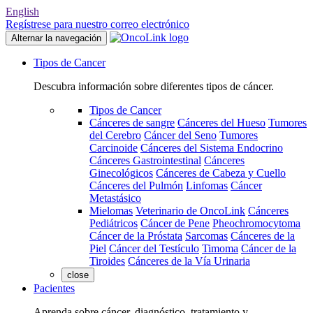
English
Regístrese para nuestro correo electrónico
Alternar la navegación
Tipos de Cancer
Descubra información sobre diferentes tipos de cáncer.
Tipos de Cancer
Cánceres de sangre
Cánceres del Hueso
Tumores
del Cerebro
Cáncer del Seno
Tumores
Carcinoide
Cánceres del Sistema Endocrino
Cánceres Gastrointestinal
Cánceres
Ginecológicos
Cánceres de Cabeza y Cuello
Cánceres del Pulmón
Linfomas
Cáncer
Metastásico
Mielomas
Veterinario de OncoLink
Cánceres
Pediátricos
Cáncer de Pene
Pheochromocytoma
Cáncer de la Próstata
Sarcomas
Cánceres de la
Piel
Cáncer del Testículo
Timoma
Cáncer de la
Tiroides
Cánceres de la Vía Urinaria
close
Pacientes
Aprenda sobre cáncer, diagnóstico, tratamiento y