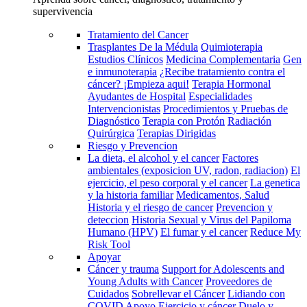
supervivencia
Tratamiento del Cancer
Trasplantes De la Médula
Quimioterapia
Estudios Clínicos
Medicina Complementaria
Gen
e inmunoterapia
¿Recibe tratamiento contra el
cáncer? ¡Empieza aqui!
Terapia Hormonal
Ayudantes de Hospital
Especialidades
Intervencionistas
Procedimientos y Pruebas de
Diagnóstico
Terapia con Protón
Radiación
Quirúrgica
Terapias Dirigidas
Riesgo y Prevencion
La dieta, el alcohol y el cancer
Factores
ambientales (exposicion UV, radon, radiacion)
El
ejercicio, el peso corporal y el cancer
La genetica
y la historia familiar
Medicamentos, Salud
Historia y el riesgo de cancer
Prevencion y
deteccion
Historia Sexual y Virus del Papiloma
Humano (HPV)
El fumar y el cancer
Reduce My
Risk Tool
Apoyar
Cáncer y trauma
Support for Adolescents and
Young Adults with Cancer
Proveedores de
Cuidados
Sobrellevar el Cáncer
Lidiando con
COVID
Apoyo
Ejercicio y cáncer
Duelo y