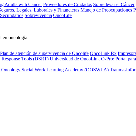
ng Adults with Cancer
Proveedores de Cuidados
Sobrellevar el Cáncer
eguros, Legales, Laborales y Financieras
Manejo de Preocupaciones P
 Secundarios
Sobrevivencia
OncoLife
d en oncología.
Plan de atención de supervivencia de Oncolife
OncoLink Rx
Impresor
ng Response Tools (DSRT)
Universidad de OncoLink
O-Pro: Portal para
 Oncology Social Work Learning Academy (OOSWLA)
Trauma-Infor