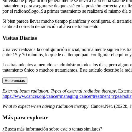
Su visita de preparación generalmente se lleva a cabo en la sala de tr
tratamiento para asegurarse de que esté en la posición correcta y rea
por el radioncólogo. Su primer tratamiento se realizará el mismo día o 
Si bien parece llevar mucho tiempo planificar y configurar, el tratamie
cantidad correcta de radiación al área de tratamiento.
Visitas Diarias
Una vez realizada la configuración inicial, normalmente siguen los tra
entre 15 y 30 minutos, lo que le da tiempo para configurar el equipo y 
Los tratamientos a menudo se administran todos los días, pero algunos t
tratamiento único o muchos tratamientos. Este artículo describe la ra
Referencias
External beam radiation: Types of external radiation therapy
. Extern
https://www.cancer.org/cancer/managing-cancer/treatment-types/radiat
What to expect when having radiation therapy
. Cancer.Net. (2022b, 
Más para explorar
¿Busca más información sobre este o temas similares?