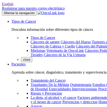
English
Regístrese para nuestro correo electrónico
Alternar la navegación
Tipos de Cancer
Descubra información sobre diferentes tipos de cáncer.
Tipos de Cancer
Cánceres de sangre
Cánceres del Hueso
Tumores d
Cánceres de Cabeza y Cuello
Cánceres del Pulmó
Mielomas
Veterinario de OncoLink
Cánceres Pediá
Tiroides
Cánceres de la Vía Urinaria
close
Pacientes
Aprenda sobre cáncer, diagnóstico, tratamiento y supervivencia
Tratamiento del Cancer
Trasplantes De la Médula
Quimioterapia
Estudios 
de Hospital
Especialidades Intervencionistas
Proce
Riesgo y Prevencion
La dieta, el alcohol y el cancer
Factores ambientale
y el riesgo de cancer
Prevencion y deteccion
Histo
Apoyar