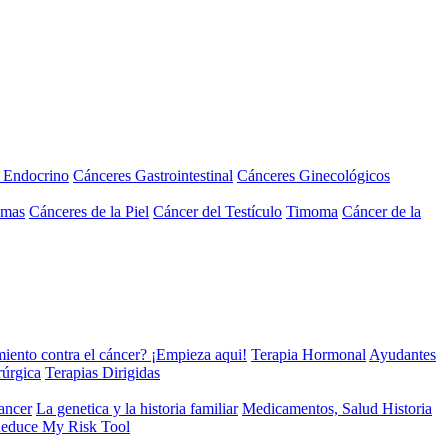
a Endocrino
Cánceres Gastrointestinal
Cánceres Ginecológicos
omas
Cánceres de la Piel
Cáncer del Testículo
Timoma
Cáncer de la
miento contra el cáncer? ¡Empieza aqui!
Terapia Hormonal
Ayudantes
rúrgica
Terapias Dirigidas
cancer
La genetica y la historia familiar
Medicamentos, Salud Historia
educe My Risk Tool