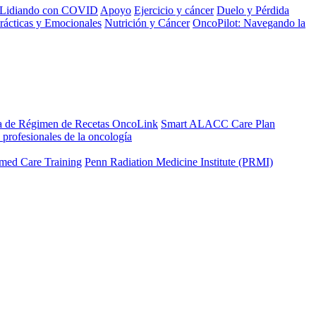
Lidiando con COVID
Apoyo
Ejercicio y cáncer
Duelo y Pérdida
rácticas y Emocionales
Nutrición y Cáncer
OncoPilot: Navegando la
a de Régimen de Recetas OncoLink
Smart ALACC Care Plan
 profesionales de la oncología
med Care Training
Penn Radiation Medicine Institute (PRMI)