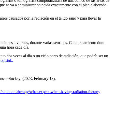
diografías o tomografías computarizadas de haz cónico de las áreas de
que se va a administrar coincida exactamente con el plan elaborado
rios causados por la radiación en el tejido sano y para llevar la
 de lunes a viernes, durante varias semanas. Cada tratamiento dura
 una hora cada día.
nto dos veces al día o un ciclo corto de radiación, que podría ser un
OncoLink.
ncer Society. (2023, February 13).
d/radiation-therapy/what-expect-when-having-radiation-therapy