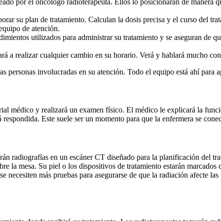
eado por el oncólogo radioterapeuta. Ellos lo posicionarán de manera qu
rar su plan de tratamiento. Calculan la dosis precisa y el curso del trat
equipo de atención.
dimientos utilizados para administrar su tratamiento y se aseguran de q
ará a realizar cualquier cambio en su horario. Verá y hablará mucho co
ras personas involucradas en su atención. Todo el equipo está ahí para a
rial médico y realizará un examen físico. El médico le explicará la funci
á respondida. Este suele ser un momento para que la enfermera se conect
rán radiografías en un escáner CT diseñado para la planificación del tr
re la mesa. Su piel o los dispositivos de tratamiento estarán marcados 
e necesiten más pruebas para asegurarse de que la radiación afecte las cé