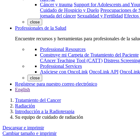
Cáncer y trauma
Support for Adolescents and You
Cuidado de Hospicio y Duelo
Preocupaciones de S
jornada del cáncer
Sexualidad y Fertilidad
Efectos
close
Professionales de la Salud
Encuentre recursos y herramientas para profesionales de la salu
Professional Resources
Construye mi Carpeta de Tratamiento del Paciente
CAncer Teaching Tool (CATT)
Distress Screeni
Professional Services
Asóciese con OncoLink
OncoLink API
OncoLink
close
Regístrese para nuestro correo electrónico
English
Tratamiento del Cancer
Radiación
Introducción a la Radioterapia
Su equipo de cuidado de radiación
Descargar e imprimir
Cambiar tamaño e imprimir