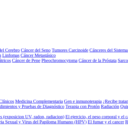
el Cerebro
Cáncer del Seno
Tumores Carcinoide
Cánceres del Sistem
n
Linfomas
Cáncer Metastásico
tricos
Cáncer de Pene
Pheochromocytoma
Cáncer de la Próstata
Sarc
Clínicos
Medicina Complementaria
Gen e inmunoterapia
¿Recibe trata
dimientos y Pruebas de Diagnóstico
Terapia con Protón
Radiación
Qui
s (exposicion UV, radon, radiacion)
El ejercicio, el peso corporal y el 
ria Sexual y Virus del Papiloma Humano (HPV)
El fumar y el cancer
R