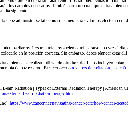
atamiento donde recibirá su tratamiento. Los radioterapeutas tomarán ra
lizarán los cambios necesarios. También comprobarán que el tratamiento 
al día siguiente.
nto debe administrarse tal como se planeó para evitar los efectos secunda
tamientos diarios. Los tratamientos suelen administrarse una vez al día,
colocarlo en la posición correcta. Sin embargo, debes planear estar allí
ratamientos se realizan utilizando otro horario. Estos incluyen tratamie
dioterapia de haz externo. Para conocer
otros tipos de radiación, visite 
al Beam Radiation | Types of External Radiation Therapy | American Ca
ion/external-beam-radiation-therapy.html
June).
https://www.cancer.net/navigating-cancer-care/how-cancer-treate