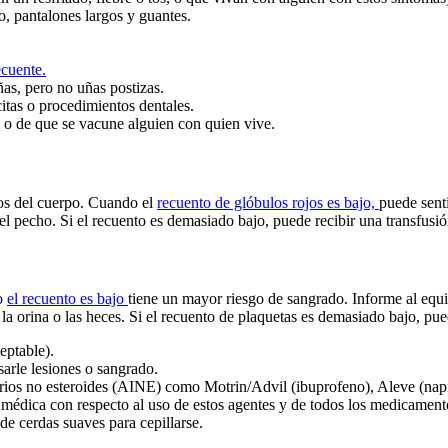
o, pantalones largos y guantes.
ecuente.
as, pero no uñas postizas.
itas o procedimientos dentales.
 o de que se vacune alguien con quien vive.
dos del cuerpo. Cuando el
recuento de glóbulos rojos es bajo,
puede sent
 en el pecho. Si el recuento es demasiado bajo, puede recibir una transfusi
do
el recuento es bajo
tiene un mayor riesgo de sangrado. Informe al equ
la orina o las heces. Si el recuento de plaquetas es demasiado bajo, pue
eptable).
sarle lesiones o sangrado.
orios no esteroides (AINE) como Motrin/Advil (ibuprofeno), Aleve (napr
médica con respecto al uso de estos agentes y de todos los medicamento
de cerdas suaves para cepillarse.