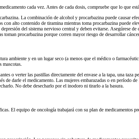
 medicamento cada vez. Antes de cada dosis, compruebe que lo que está
ocarbazina. La combinación de alcohol y procarbazina puede causar efec
 con alto contenido de tiramina mientras toma procarbazina puede elev
ar depresión del sistema nervioso central y deben evitarse. Asegúrese 
as toman procarbazina porque corren mayor riesgo de desarrollar cánce
tura ambiente y en un lugar seco (a menos que el médico o farmacéutic
as mascotas.
uantes o verter las pastillas directamente del envase a la tapa, una taza
spués de darle el medicamento. Las mujeres embarazadas o en período de l
arlo. No debe desecharlo por el inodoro ni tirarlo a la basura.
icas. El equipo de oncología trabajará con su plan de medicamentos pres
.