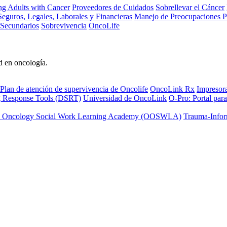
ng Adults with Cancer
Proveedores de Cuidados
Sobrellevar el Cáncer
eguros, Legales, Laborales y Financieras
Manejo de Preocupaciones P
 Secundarios
Sobrevivencia
OncoLife
d en oncología.
Plan de atención de supervivencia de Oncolife
OncoLink Rx
Impresor
ng Response Tools (DSRT)
Universidad de OncoLink
O-Pro: Portal para
 Oncology Social Work Learning Academy (OOSWLA)
Trauma-Infor