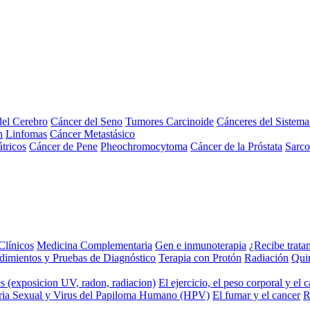
el Cerebro
Cáncer del Seno
Tumores Carcinoide
Cánceres del Sistem
n
Linfomas
Cáncer Metastásico
tricos
Cáncer de Pene
Pheochromocytoma
Cáncer de la Próstata
Sarc
Clínicos
Medicina Complementaria
Gen e inmunoterapia
¿Recibe trata
dimientos y Pruebas de Diagnóstico
Terapia con Protón
Radiación
Qui
s (exposicion UV, radon, radiacion)
El ejercicio, el peso corporal y el 
ria Sexual y Virus del Papiloma Humano (HPV)
El fumar y el cancer
R