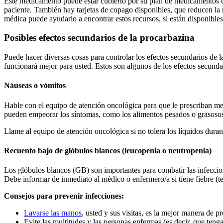
Este medicamento puede estar cubierto por su plan de medicamentos co
paciente. También hay tarjetas de copago disponibles, que reducen la
médica puede ayudarlo a encontrar estos recursos, si están disponibles
Posibles efectos secundarios de la procarbazina
Puede hacer diversas cosas para controlar los efectos secundarios de 
funcionará mejor para usted. Estos son algunos de los efectos secunda
Náuseas o vómitos
Hable con el equipo de atención oncológica para que le prescriban m
pueden empeorar los síntomas, como los alimentos pesados o grasosos, 
Llame al equipo de atención oncológica si no tolera los líquidos dura
Recuento bajo de glóbulos blancos (leucopenia o neutropenia)
Los glóbulos blancos (GB) son importantes para combatir las infeccion
Debe informar de inmediato al médico o enfermero/a si tiene fiebre (tem
Consejos para prevenir infecciones:
Lavarse las manos
, usted y sus visitas, es la mejor manera de p
Evite las multitudes y las personas enfermas (es decir, que tenga