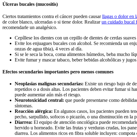
Úlceras bucales (mucositis)
Ciertos tratamientos contra el cáncer pueden causar
llagas o dolor en 
de color blanco, ulceradas o si tiene dolor. Realizar
un cuidado bucal 
recomendarle un analgésico.
Cepíllese los dientes con un cepillo de dientes de cerdas suaves
Evite los enjuagues bucales con alcohol. Se recomienda un enju
onzas de agua tibia), 4 veces al día.
Si se le seca la boca, coma alimentos húmedos, beba mucho líqu
Evite fumar y mascar tabaco, beber bebidas alcohólicas y jugos 
Efectos secundarios importantes pero menos comunes
Neoplasias malignas secundarias:
Existe un riesgo bajo de de
repetidos o a dosis altas. Los pacientes deben evitar fumar si 
puede aumentar aún más el riesgo.
Neurotoxicidad central:
que puede presentarse como debilidad,
síntomas.
Reacción alérgica:
En algunos casos, los pacientes pueden tene
pecho, sarpullido, sofocos o picazón, o una disminución en la p
Diarrea:
El equipo de atención oncológica puede recomendarle
hervido u horneado. Evite las frutas y verduras crudas, los panes
diarrea. Los alimentos ricos en fibra soluble incluyen: compota