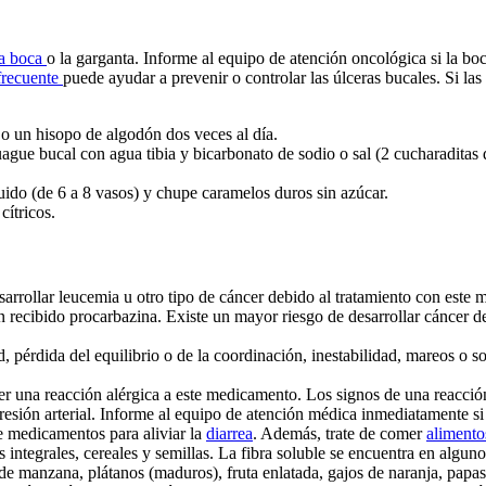
la boca
o la garganta. Informe al equipo de atención oncológica si la boca
frecuente
puede ayudar a prevenir o controlar las úlceras bucales. Si la
 o un hisopo de algodón dos veces al día.
ague bucal con agua tibia y bicarbonato de sodio o sal (2 cucharaditas 
ido (de 6 a 8 vasos) y chupe caramelos duros sin azúcar.
cítricos.
sarrollar leucemia u otro tipo de cáncer debido al tratamiento con este
han recibido procarbazina. Existe un mayor riesgo de desarrollar cánce
 pérdida del equilibrio o de la coordinación, inestabilidad, mareos o s
r una reacción alérgica a este medicamento. Los signos de una reacción pu
resión arterial. Informe al equipo de atención médica inmediatamente si 
 medicamentos para aliviar la
diarrea
. Además, trate de comer
alimento
 integrales, cereales y semillas. La fibra soluble se encuentra en alguno
 de manzana, plátanos (maduros), fruta enlatada, gajos de naranja, papa