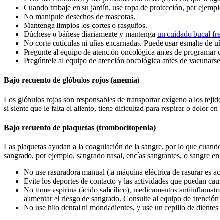
Cuando trabaje en su jardín, use ropa de protección, por ejempl
No manipule desechos de mascotas.
Mantenga limpios los cortes o rasguños.
Dúchese o báñese diariamente y mantenga
un cuidado bucal fr
No corte cutículas ni uñas encarnadas. Puede usar esmalte de uñ
Pregunte al equipo de atención oncológica antes de programar c
Pregúntele al equipo de atención oncológica antes de vacunarse
Bajo recuento de glóbulos rojos (anemia)
Los glóbulos rojos son responsables de transportar oxígeno a los teji
si siente que le falta el aliento, tiene dificultad para respirar o dolor
Bajo recuento de plaquetas (trombocitopenia)
Las plaquetas ayudan a la coagulación de la sangre, por lo que cuan
sangrado, por ejemplo, sangrado nasal, encías sangrantes, o sangre en 
No use rasuradora manual (la máquina eléctrica de rasurar es ac
Evite los deportes de contacto y las actividades que puedan cau
No tome aspirina (ácido salicílico), medicamentos antiinflamat
aumentar el riesgo de sangrado. Consulte al equipo de atención 
No use hilo dental ni mondadientes, y use un cepillo de dientes 