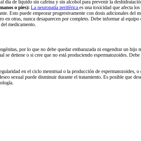
l día de líquido sin cafeína y sin alcohol para prevenir la deshidratació
manos o pies):
La neuropatía periférica
es una toxicidad que afecta lo
ante. Esto puede empeorar progresivamente con dosis adicionales del m
ero en otras, nunca desaparecen por completo. Debe informar al equipo
is del medicamento.
ngénitas, por lo que no debe quedar embarazada ni engendrar un hijo m
strual se detiene o si cree que no está produciendo espermatozoides. De
regularidad en el ciclo menstrual o la producción de espermatozoides,
eseo sexual puede disminuir durante el tratamiento. Es posible que des
ología.