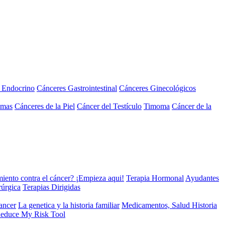
a Endocrino
Cánceres Gastrointestinal
Cánceres Ginecológicos
omas
Cánceres de la Piel
Cáncer del Testículo
Timoma
Cáncer de la
miento contra el cáncer? ¡Empieza aqui!
Terapia Hormonal
Ayudantes
rúrgica
Terapias Dirigidas
cancer
La genetica y la historia familiar
Medicamentos, Salud Historia
educe My Risk Tool