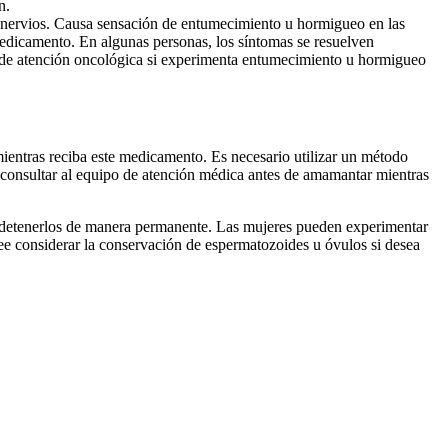
n.
s nervios. Causa sensación de entumecimiento u hormigueo en las
edicamento. En algunas personas, los síntomas se resuelven
 de atención oncológica si experimenta entumecimiento u hormigueo
ientras reciba este medicamento. Es necesario utilizar un método
be consultar al equipo de atención médica antes de amamantar mientras
 o detenerlos de manera permanente. Las mujeres pueden experimentar
ee considerar la conservación de espermatozoides u óvulos si desea