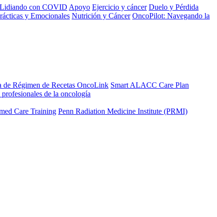
Lidiando con COVID
Apoyo
Ejercicio y cáncer
Duelo y Pérdida
rácticas y Emocionales
Nutrición y Cáncer
OncoPilot: Navegando la
a de Régimen de Recetas OncoLink
Smart ALACC Care Plan
 profesionales de la oncología
med Care Training
Penn Radiation Medicine Institute (PRMI)