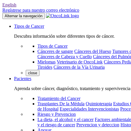
English
Regístrese para nuestro correo electrónico
Alternar la navegación
Tipos de Cancer
Descubra información sobre diferentes tipos de cáncer.
Tipos de Cancer
Cánceres de sangre
Cánceres del Hueso
Tumores d
Cánceres de Cabeza y Cuello
Cánceres del Pulmó
Mielomas
Veterinario de OncoLink
Cánceres Pediá
Tiroides
Cánceres de la Vía Urinaria
close
Pacientes
Aprenda sobre cáncer, diagnóstico, tratamiento y supervivencia
Tratamiento del Cancer
Trasplantes De la Médula
Quimioterapia
Estudios 
de Hospital
Especialidades Intervencionistas
Proce
Riesgo y Prevencion
La dieta, el alcohol y el cancer
Factores ambientale
y el riesgo de cancer
Prevencion y deteccion
Histo
Apoyar