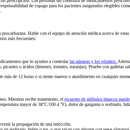
n prescripción. Las personas sin cobertura de medicamentos prescritos q
 responsabilidad de copago para los pacientes asegurados elegibles come
.
la procarbazina. Hable con el equipo de atención médica acerca de esta
rios más frecuentes:
edicamentos que lo ayuden a controlar
las náuseas y los vómitos.
Además
picantes o ácidos (limones, tomates, naranjas). Pruebe con galletas sala
nte más de 12 horas o si siente mareos o aturdimiento en cualquier mom
es. Mientras recibe tratamiento, el
recuento de glóbulos blancos puede
peratura mayor de 38°C/100.4 °F), dolor de garganta o resfriado, falta d
revenir la propagación de una infección.
n un resfriado, fiebre o tos, o que vivan con alguien con estos síntomas