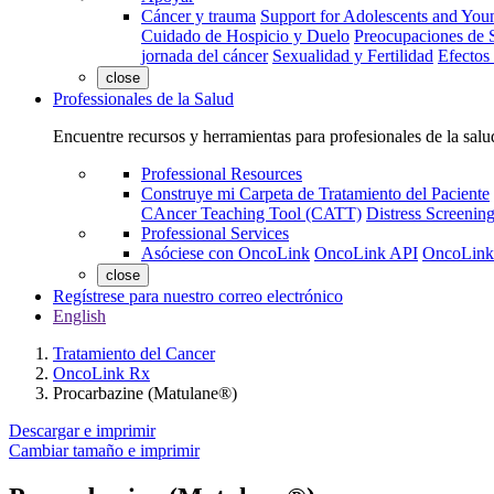
Cáncer y trauma
Support for Adolescents and You
Cuidado de Hospicio y Duelo
Preocupaciones de S
jornada del cáncer
Sexualidad y Fertilidad
Efectos
close
Professionales de la Salud
Encuentre recursos y herramientas para profesionales de la salu
Professional Resources
Construye mi Carpeta de Tratamiento del Paciente
CAncer Teaching Tool (CATT)
Distress Screeni
Professional Services
Asóciese con OncoLink
OncoLink API
OncoLink
close
Regístrese para nuestro correo electrónico
English
Tratamiento del Cancer
OncoLink Rx
Procarbazine (Matulane®)
Descargar e imprimir
Cambiar tamaño e imprimir