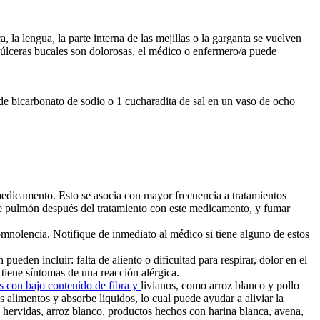
, la lengua, la parte interna de las mejillas o la garganta se vuelven
s úlceras bucales son dolorosas, el médico o enfermero/a puede
de bicarbonato de sodio o 1 cucharadita de sal en un vaso de ocho
 medicamento. Esto se asocia con mayor frecuencia a tratamientos
r de pulmón después del tratamiento con este medicamento, y fumar
omnolencia. Notifique de inmediato al médico si tiene alguno de estos
eden incluir: falta de aliento o dificultad para respirar, dolor en el
tiene síntomas de una reacción alérgica.
s con bajo contenido de fibra y
livianos, como arroz blanco y pollo
s alimentos y absorbe líquidos, lo cual puede ayudar a aliviar la
s hervidas, arroz blanco, productos hechos con harina blanca, avena,