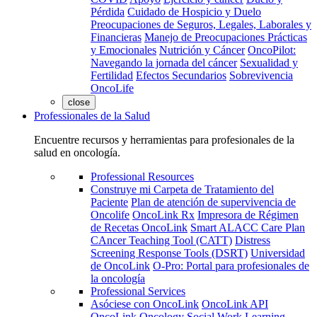
Pérdida
Cuidado de Hospicio y Duelo
Preocupaciones de Seguros, Legales, Laborales y
Financieras
Manejo de Preocupaciones Prácticas
y Emocionales
Nutrición y Cáncer
OncoPilot:
Navegando la jornada del cáncer
Sexualidad y
Fertilidad
Efectos Secundarios
Sobrevivencia
OncoLife
close
Professionales de la Salud
Encuentre recursos y herramientas para profesionales de la
salud en oncología.
Professional Resources
Construye mi Carpeta de Tratamiento del
Paciente
Plan de atención de supervivencia de
Oncolife
OncoLink Rx
Impresora de Régimen
de Recetas OncoLink
Smart ALACC Care Plan
CAncer Teaching Tool (CATT)
Distress
Screening Response Tools (DSRT)
Universidad
de OncoLink
O-Pro: Portal para profesionales de
la oncología
Professional Services
Asóciese con OncoLink
OncoLink API
OncoLink Oncology Social Work Learning