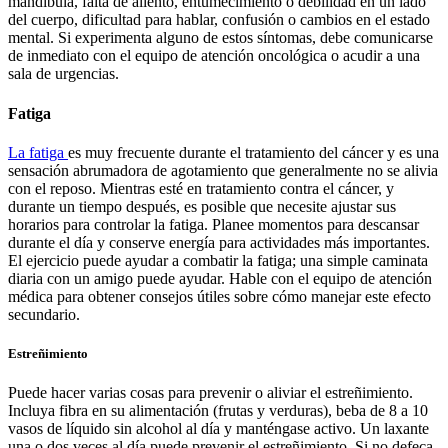
mandíbula, falta de aliento, entumecimiento o debilidad en un lado
del cuerpo, dificultad para hablar, confusión o cambios en el estado
mental. Si experimenta alguno de estos síntomas, debe comunicarse
de inmediato con el equipo de atención oncológica o acudir a una
sala de urgencias.
Fatiga
La fatiga
es muy frecuente durante el tratamiento del cáncer y es una
sensación abrumadora de agotamiento que generalmente no se alivia
con el reposo. Mientras esté en tratamiento contra el cáncer, y
durante un tiempo después, es posible que necesite ajustar sus
horarios para controlar la fatiga. Planee momentos para descansar
durante el día y conserve energía para actividades más importantes.
El ejercicio puede ayudar a combatir la fatiga; una simple caminata
diaria con un amigo puede ayudar. Hable con el equipo de atención
médica para obtener consejos útiles sobre cómo manejar este efecto
secundario.
Estreñimiento
Puede hacer varias cosas para prevenir o aliviar el estreñimiento.
Incluya fibra en su alimentación (frutas y verduras), beba de 8 a 10
vasos de líquido sin alcohol al día y manténgase activo. Un laxante
una o dos veces al día puede prevenir el estreñimiento. Si no defeca