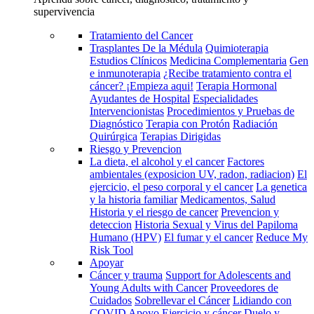
supervivencia
Tratamiento del Cancer
Trasplantes De la Médula
Quimioterapia
Estudios Clínicos
Medicina Complementaria
Gen
e inmunoterapia
¿Recibe tratamiento contra el
cáncer? ¡Empieza aqui!
Terapia Hormonal
Ayudantes de Hospital
Especialidades
Intervencionistas
Procedimientos y Pruebas de
Diagnóstico
Terapia con Protón
Radiación
Quirúrgica
Terapias Dirigidas
Riesgo y Prevencion
La dieta, el alcohol y el cancer
Factores
ambientales (exposicion UV, radon, radiacion)
El
ejercicio, el peso corporal y el cancer
La genetica
y la historia familiar
Medicamentos, Salud
Historia y el riesgo de cancer
Prevencion y
deteccion
Historia Sexual y Virus del Papiloma
Humano (HPV)
El fumar y el cancer
Reduce My
Risk Tool
Apoyar
Cáncer y trauma
Support for Adolescents and
Young Adults with Cancer
Proveedores de
Cuidados
Sobrellevar el Cáncer
Lidiando con
COVID
Apoyo
Ejercicio y cáncer
Duelo y