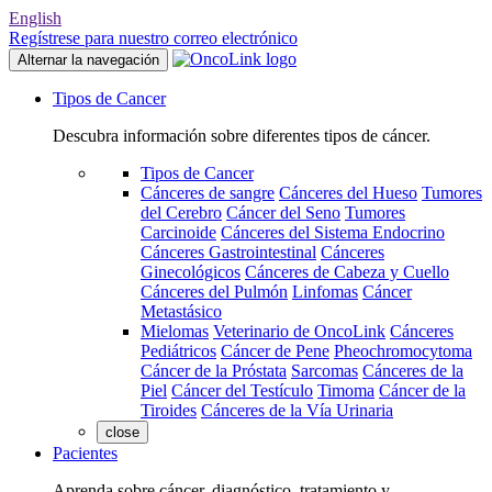
English
Regístrese para nuestro correo electrónico
Alternar la navegación
Tipos de Cancer
Descubra información sobre diferentes tipos de cáncer.
Tipos de Cancer
Cánceres de sangre
Cánceres del Hueso
Tumores
del Cerebro
Cáncer del Seno
Tumores
Carcinoide
Cánceres del Sistema Endocrino
Cánceres Gastrointestinal
Cánceres
Ginecológicos
Cánceres de Cabeza y Cuello
Cánceres del Pulmón
Linfomas
Cáncer
Metastásico
Mielomas
Veterinario de OncoLink
Cánceres
Pediátricos
Cáncer de Pene
Pheochromocytoma
Cáncer de la Próstata
Sarcomas
Cánceres de la
Piel
Cáncer del Testículo
Timoma
Cáncer de la
Tiroides
Cánceres de la Vía Urinaria
close
Pacientes
Aprenda sobre cáncer, diagnóstico, tratamiento y