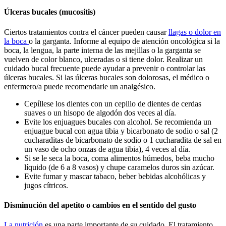
Úlceras bucales (mucositis)
Ciertos tratamientos contra el cáncer pueden causar
llagas o dolor en
la boca
o la garganta. Informe al equipo de atención oncológica si la
boca, la lengua, la parte interna de las mejillas o la garganta se
vuelven de color blanco, ulceradas o si tiene dolor. Realizar un
cuidado bucal frecuente puede ayudar a prevenir o controlar las
úlceras bucales. Si las úlceras bucales son dolorosas, el médico o
enfermero/a puede recomendarle un analgésico.
Cepíllese los dientes con un cepillo de dientes de cerdas
suaves o un hisopo de algodón dos veces al día.
Evite los enjuagues bucales con alcohol. Se recomienda un
enjuague bucal con agua tibia y bicarbonato de sodio o sal (2
cucharaditas de bicarbonato de sodio o 1 cucharadita de sal en
un vaso de ocho onzas de agua tibia), 4 veces al día.
Si se le seca la boca, coma alimentos húmedos, beba mucho
líquido (de 6 a 8 vasos) y chupe caramelos duros sin azúcar.
Evite fumar y mascar tabaco, beber bebidas alcohólicas y
jugos cítricos.
Disminución del apetito o cambios en el sentido del gusto
La nutrición
es una parte importante de su cuidado. El tratamiento