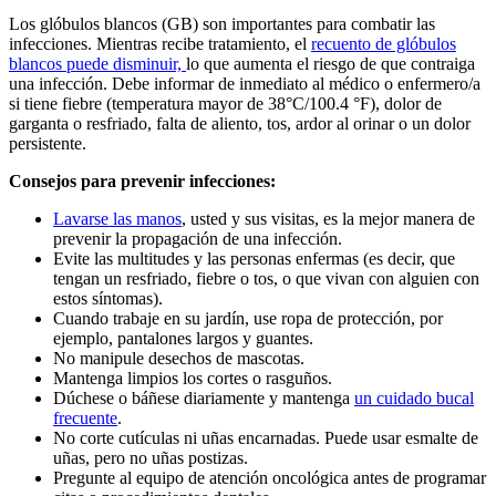
Los glóbulos blancos (GB) son importantes para combatir las
infecciones. Mientras recibe tratamiento, el
recuento de glóbulos
blancos puede disminuir,
lo que aumenta el riesgo de que contraiga
una infección. Debe informar de inmediato al médico o enfermero/a
si tiene fiebre (temperatura mayor de 38°C/100.4 °F), dolor de
garganta o resfriado, falta de aliento, tos, ardor al orinar o un dolor
persistente.
Consejos para prevenir infecciones:
Lavarse las manos
, usted y sus visitas, es la mejor manera de
prevenir la propagación de una infección.
Evite las multitudes y las personas enfermas (es decir, que
tengan un resfriado, fiebre o tos, o que vivan con alguien con
estos síntomas).
Cuando trabaje en su jardín, use ropa de protección, por
ejemplo, pantalones largos y guantes.
No manipule desechos de mascotas.
Mantenga limpios los cortes o rasguños.
Dúchese o báñese diariamente y mantenga
un cuidado bucal
frecuente
.
No corte cutículas ni uñas encarnadas. Puede usar esmalte de
uñas, pero no uñas postizas.
Pregunte al equipo de atención oncológica antes de programar