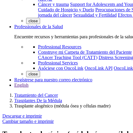
Cáncer y trauma
Support for Adolescents and You
Cuidado de Hospicio y Duelo
Preocupaciones de S
jornada del cáncer
Sexualidad y Fertilidad
Efectos
close
Professionales de la Salud
Encuentre recursos y herramientas para profesionales de la salu
Professional Resources
Construye mi Carpeta de Tratamiento del Paciente
CAncer Teaching Tool (CATT)
Distress Screeni
Professional Services
Asóciese con OncoLink
OncoLink API
OncoLink
close
Regístrese para nuestro correo electrónico
English
Tratamiento del Cancer
Trasplantes De la Médula
Trasplante alogénico (médula ósea y células madre)
Descargar e imprimir
Cambiar tamaño e imprimir