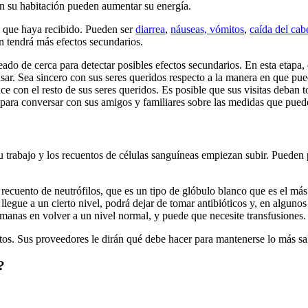
 en su habitación pueden aumentar su energía.
a que haya recibido. Pueden ser
diarrea
,
náuseas, vómitos
,
caída del cab
én tendrá más efectos secundarios.
ado de cerca para detectar posibles efectos secundarios. En esta etapa, 
sar. Sea sincero con sus seres queridos respecto a la manera en que pu
 con el resto de sus seres queridos. Es posible que sus visitas deban to
para conversar con sus amigos y familiares sobre las medidas que puede
trabajo y los recuentos de células sanguíneas empiezan subir. Pueden p
ecuento de neutrófilos, que es un tipo de glóbulo blanco que es el más 
legue a un cierto nivel, podrá dejar de tomar antibióticos y, en algunos
emanas en volver a un nivel normal, y puede que necesite transfusiones.
os. Sus proveedores le dirán qué debe hacer para mantenerse lo más sa
?