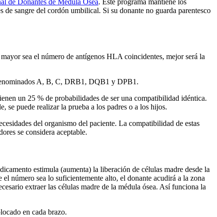
al de Donantes de Médula Ósea
. Este programa mantiene los
s de sangre del cordón umbilical. Si su donante no guarda parentesco
o mayor sea el número de antígenos HLA coincidentes, mejor será la
es, denominados A, B, C, DRB1, DQB1 y DPB1.
tienen un 25 % de probabilidades de ser una compatibilidad idéntica.
se puede realizar la prueba a los padres o a los hijos.
necesidades del organismo del paciente. La compatibilidad de estas
dores se considera aceptable.
dicamento estimula (aumenta) la liberación de células madre desde la
 el número sea lo suficientemente alto, el donante acudirá a la zona
necesario extraer las células madre de la médula ósea. Así funciona la
colocado en cada brazo.