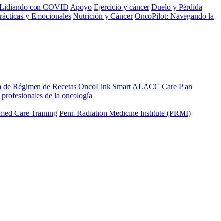
Lidiando con COVID
Apoyo
Ejercicio y cáncer
Duelo y Pérdida
rácticas y Emocionales
Nutrición y Cáncer
OncoPilot: Navegando la
a de Régimen de Recetas OncoLink
Smart ALACC Care Plan
 profesionales de la oncología
med Care Training
Penn Radiation Medicine Institute (PRMI)