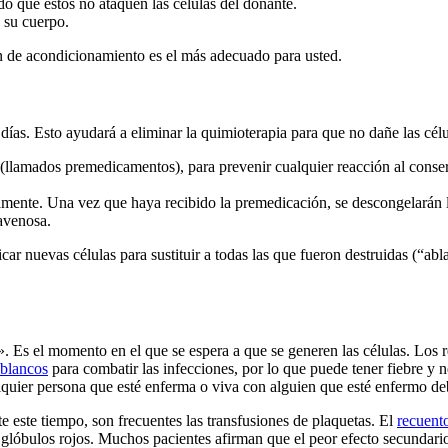
o que estos no ataquen las células del donante.
 su cuerpo.
n de acondicionamiento es el más adecuado para usted.
as. Esto ayudará a eliminar la quimioterapia para que no dañe las célul
s (llamados premedicamentos), para prevenir cualquier reacción al con
echamente. Una vez que haya recibido la premedicación, se descongelarán
ravenosa.
ar nuevas células para sustituir a todas las que fueron destruidas (“abla
. Es el momento en el que se espera a que se generen las células. Los 
 blancos
para combatir las infecciones, por lo que puede tener fiebre y ne
lquier persona que esté enferma o viva con alguien que esté enfermo de
 este tiempo, son frecuentes las transfusiones de plaquetas. El
recuent
glóbulos rojos. Muchos pacientes afirman que el peor efecto secundario e