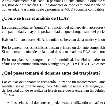
Aproximadamente 7 de cada 10 personas no encuentran un donante comp
registros de tipificación HLA de donantes de todo el mundo y tiene a
con usted, el trasplante suele denominarse MUD (donante compatible
¿Cómo se hace el análisis de HLA?
La compatibilidad se "puntúa" en función del número de marcadores qu
compatibilidad y mayor la probabilidad de que el organismo del pacien
Existen 12 marcadores HLA. La mitad se heredan de la madre y la o
Por lo general, los especialistas buscan primero un donante compatibl
Si un hermano coincide en la mitad de sus marcadores HLA, se denomin
En los trasplantes de sangre de cordón umbilical, las células madre so
células se determina utilizando 6 antígenos (A, B y DRB1). No es nec
¿Qué pasos tomará el donante antes del trasplante?
Las células del donante se recogerán utilizando un medicamento llama
médula ósea al torrente sanguíneo. Mediante un análisis de sangre, pu
del hospital donde se realiza la féresis para que le extraigan las célu
aféresis:
Las células del donante se pueden extraer utilizando un catéter 