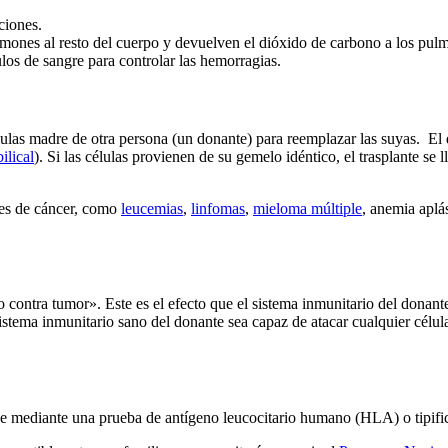
ciones.
mones al resto del cuerpo y devuelven el dióxido de carbono a los pu
os de sangre para controlar las hemorragias.
élulas madre de otra persona (un donante) para reemplazar las suyas. E
ilical
). Si las células provienen de su gemelo idéntico, el trasplante se
ntes de cáncer, como
leucemias
,
linfomas
,
mieloma múltiple
, anemia aplá
rto contra tumor». Este es el efecto que el sistema inmunitario del donan
 sistema inmunitario sano del donante sea capaz de atacar cualquier célu
ace mediante una prueba de antígeno leucocitario humano (HLA) o tipi