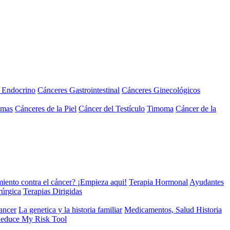
a Endocrino
Cánceres Gastrointestinal
Cánceres Ginecológicos
omas
Cánceres de la Piel
Cáncer del Testículo
Timoma
Cáncer de la
miento contra el cáncer? ¡Empieza aqui!
Terapia Hormonal
Ayudantes
rúrgica
Terapias Dirigidas
cancer
La genetica y la historia familiar
Medicamentos, Salud Historia
educe My Risk Tool