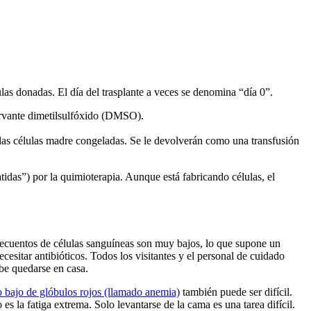
as donadas. El día del trasplante a veces se denomina “día 0”.
servante dimetilsulfóxido (DMSO).
 las células madre congeladas. Se le devolverán como una transfusión
tidas”) por la quimioterapia. Aunque está fabricando células, el
recuentos de células sanguíneas son muy bajos, lo que supone un
cesitar antibióticos. Todos los visitantes y el personal de cuidado
be quedarse en casa.
o bajo de glóbulos rojos (llamado anemia)
también puede ser difícil.
s la fatiga extrema. Solo levantarse de la cama es una tarea difícil.