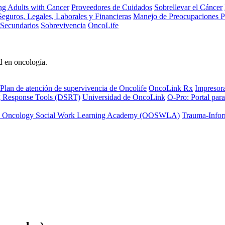
ng Adults with Cancer
Proveedores de Cuidados
Sobrellevar el Cáncer
eguros, Legales, Laborales y Financieras
Manejo de Preocupaciones P
 Secundarios
Sobrevivencia
OncoLife
d en oncología.
Plan de atención de supervivencia de Oncolife
OncoLink Rx
Impresor
ng Response Tools (DSRT)
Universidad de OncoLink
O-Pro: Portal para
 Oncology Social Work Learning Academy (OOSWLA)
Trauma-Infor