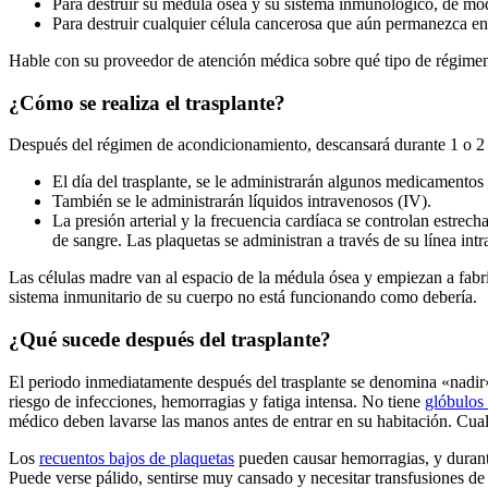
Para destruir su médula ósea y su sistema inmunológico, de mod
Para destruir cualquier célula cancerosa que aún permanezca en
Hable con su proveedor de atención médica sobre qué tipo de régime
¿Cómo se realiza el trasplante?
Después del régimen de acondicionamiento, descansará durante 1 o 2 dí
El día del trasplante, se le administrarán algunos medicamento
También se le administrarán líquidos intravenosos (IV).
La presión arterial y la frecuencia cardíaca se controlan estr
de sangre. Las plaquetas se administran a través de su línea int
Las células madre van al espacio de la médula ósea y empiezan a fabric
sistema inmunitario de su cuerpo no está funcionando como debería.
¿Qué sucede después del trasplante?
El periodo inmediatamente después del trasplante se denomina «nadir»
riesgo de infecciones, hemorragias y fatiga intensa. No tiene
glóbulos
médico deben lavarse las manos antes de entrar en su habitación. Cua
Los
recuentos bajos de plaquetas
pueden causar hemorragias, y durante
Puede verse pálido, sentirse muy cansado y necesitar transfusiones de 