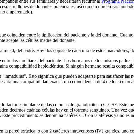
atible entre sus familiares y necesitarán recurrir al
Programa Nacion
cceso a millones de donantes potenciales, así como a numerosas unidade
 no emparentado).
e coinciden entre la tipificación del paciente y la del donante. Cuant
te acepte las células madre del donante.
tra mitad, del padre. Hay dos copias de cada uno de estos marcador
e entre los familiares del paciente. Los hermanos de los mismos padres 
a compatibilidad haploidéntica. Si ningún hermano resulta compatible, 
n "inmaduras". Esto significa que pueden adaptarse para satisfacer las 
esaria una compatibilidad exacta: una coincidencia de 4 de los 6 marca
do factor estimulante de las colonias de granulocitos o G-CSF. Este me
eden decirnos cuántas células hay en el torrente sanguíneo. Una vez que
las. Este procedimiento se denomina “aféresis”. Con la aféresis ya no es 
en la pared torácica, o con 2 catéteres intravenosos (IV) grandes, uno 