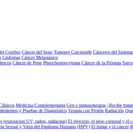
el Cerebro
Cáncer del Seno
Tumores Carcinoide
Cánceres del Sistem
n
Linfomas
Cáncer Metastásico
tricos
Cáncer de Pene
Pheochromocytoma
Cáncer de la Próstata
Sarc
Clínicos
Medicina Complementaria
Gen e inmunoterapia
¿Recibe trata
dimientos y Pruebas de Diagnóstico
Terapia con Protón
Radiación
Qui
s (exposicion UV, radon, radiacion)
El ejercicio, el peso corporal y el 
ria Sexual y Virus del Papiloma Humano (HPV)
El fumar y el cancer
R