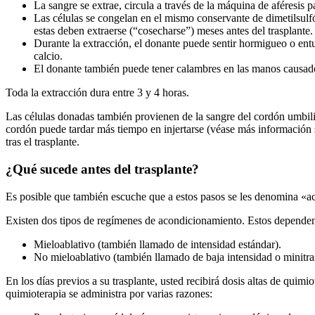
La sangre se extrae, circula a través de la máquina de aféresis p
Las células se congelan en el mismo conservante de dimetilsulf
estas deben extraerse (“cosecharse”) meses antes del trasplante.
Durante la extracción, el donante puede sentir hormigueo o ent
calcio.
El donante también puede tener calambres en las manos causados
Toda la extracción dura entre 3 y 4 horas.
Las células donadas también provienen de la sangre del cordón umbili
cordón puede tardar más tiempo en injertarse (véase más información 
tras el trasplante.
¿Qué sucede antes del trasplante?
Es posible que también escuche que a estos pasos se les denomina «
Existen dos tipos de regímenes de acondicionamiento. Estos dependen
Mieloablativo (también llamado de intensidad estándar).
No mieloablativo (también llamado de baja intensidad o minitra
En los días previos a su trasplante, usted recibirá dosis altas de quimi
quimioterapia se administra por varias razones: