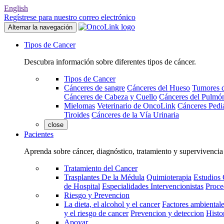
English
Regístrese para nuestro correo electrónico
Alternar la navegación
Tipos de Cancer
Descubra información sobre diferentes tipos de cáncer.
Tipos de Cancer
Cánceres de sangre
Cánceres del Hueso
Tumores d
Cánceres de Cabeza y Cuello
Cánceres del Pulmó
Mielomas
Veterinario de OncoLink
Cánceres Pediá
Tiroides
Cánceres de la Vía Urinaria
close
Pacientes
Aprenda sobre cáncer, diagnóstico, tratamiento y supervivencia
Tratamiento del Cancer
Trasplantes De la Médula
Quimioterapia
Estudios 
de Hospital
Especialidades Intervencionistas
Proce
Riesgo y Prevencion
La dieta, el alcohol y el cancer
Factores ambientale
y el riesgo de cancer
Prevencion y deteccion
Histo
Apoyar