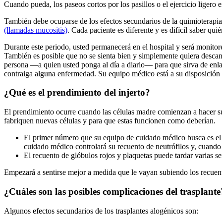
Cuando pueda, los paseos cortos por los pasillos o el ejercicio ligero
También debe ocuparse de los efectos secundarios de la quimioterapi
(llamadas mucositis)
. Cada paciente es diferente y es difícil saber qui
Durante este periodo, usted permanecerá en el hospital y será monitore
También es posible que no se sienta bien y simplemente quiera descan
persona —a quien usted ponga al día a diario— para que sirva de enlace
contraiga alguna enfermedad. Su equipo médico está a su disposición 
¿Qué es el prendimiento del injerto?
El prendimiento ocurre cuando las células madre comienzan a hacer su 
fabriquen nuevas células y para que estas funcionen como deberían.
El primer número que su equipo de cuidado médico busca es el r
cuidado médico controlará su recuento de neutrófilos y, cuando l
El recuento de glóbulos rojos y plaquetas puede tardar varias s
Empezará a sentirse mejor a medida que le vayan subiendo los recuent
¿Cuáles son las posibles complicaciones del trasplante
Algunos efectos secundarios de los trasplantes alogénicos son: