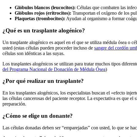
Glóbulos blancos (leucocitos):
Células que combaten las infec
Glóbulos rojos (eritrocitos):
Transportan el oxígeno de los pul
Plaquetas (trombocitos):
Ayudan al organismo a formar coágul
¿Qué es un trasplante alogénico?
Un trasplante alogénico es aquel en el que se utiliza médula ósea o c
usted (estas células pueden proceder incluso de
sangre del cordón umb
células son idénticas a las suyas.
Los trasplantes alogénicos se utilizan para tratar muchos tipos difere
del Programa Nacional de Donación de Médula Ósea
)
¿Por qué realizar un trasplante?
En los trasplantes alogénicos, los especialistas buscan el «efecto inje
las células cancerosas del paciente receptor. La expectativa es que el
preparación.
¿Cómo se elige un donante?
Las células donadas deben ser “emparejadas” con usted, lo que se h