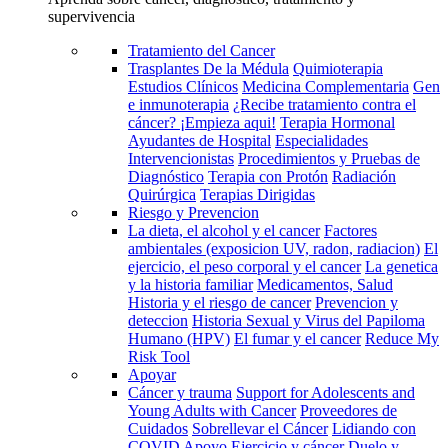
supervivencia
Tratamiento del Cancer
Trasplantes De la Médula
Quimioterapia
Estudios Clínicos
Medicina Complementaria
Gen
e inmunoterapia
¿Recibe tratamiento contra el
cáncer? ¡Empieza aqui!
Terapia Hormonal
Ayudantes de Hospital
Especialidades
Intervencionistas
Procedimientos y Pruebas de
Diagnóstico
Terapia con Protón
Radiación
Quirúrgica
Terapias Dirigidas
Riesgo y Prevencion
La dieta, el alcohol y el cancer
Factores
ambientales (exposicion UV, radon, radiacion)
El
ejercicio, el peso corporal y el cancer
La genetica
y la historia familiar
Medicamentos, Salud
Historia y el riesgo de cancer
Prevencion y
deteccion
Historia Sexual y Virus del Papiloma
Humano (HPV)
El fumar y el cancer
Reduce My
Risk Tool
Apoyar
Cáncer y trauma
Support for Adolescents and
Young Adults with Cancer
Proveedores de
Cuidados
Sobrellevar el Cáncer
Lidiando con
COVID
Apoyo
Ejercicio y cáncer
Duelo y