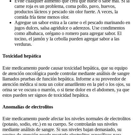
Evite cualquier alimento que crea que huele o sabe mal. Si la
carne roja es un problema, coma pollo, pavo, huevos,
productos lácteos y pescado sin olor fuerte. A veces, la
comida fría tiene menos olor.
Agregue un sabor extra a la carne o el pescado marinando en
jugos dulces, salsa agridulce o aderezos. Use condimentos
como albahaca, orégano o romero para agregar sabor. El
tocino, el jamón y la cebolla pueden agregar sabor a las
verduras.
Toxicidad hepática
Este medicamento puede causar toxicidad hepática, que su equipo
de atención oncológica puede controlar mediante análisis de sangre
llamados pruebas de función hepática. Informe a su proveedor de
atención médica si nota un color amarillento en la piel o los ojos, su
orina se ve oscura o marrón, o si tiene dolor en el abdomen, ya que
estos pueden ser signos de toxicidad hepática.
Anomalías de electrolitos
Este medicamento puede afectar los niveles normales de electrolitos
(potasio, sodio, etc.) en su cuerpo. Se controlarán sus niveles
mediante análisis de sangre. Si sus niveles bajan demasiado, su
equipo de atención puede recetarle electrolitos específicos para