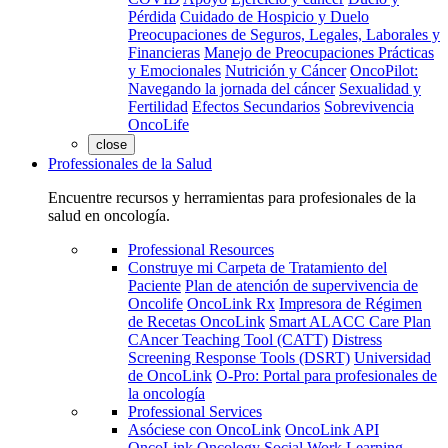
Pérdida
Cuidado de Hospicio y Duelo
Preocupaciones de Seguros, Legales, Laborales y
Financieras
Manejo de Preocupaciones Prácticas
y Emocionales
Nutrición y Cáncer
OncoPilot:
Navegando la jornada del cáncer
Sexualidad y
Fertilidad
Efectos Secundarios
Sobrevivencia
OncoLife
close
Professionales de la Salud
Encuentre recursos y herramientas para profesionales de la
salud en oncología.
Professional Resources
Construye mi Carpeta de Tratamiento del
Paciente
Plan de atención de supervivencia de
Oncolife
OncoLink Rx
Impresora de Régimen
de Recetas OncoLink
Smart ALACC Care Plan
CAncer Teaching Tool (CATT)
Distress
Screening Response Tools (DSRT)
Universidad
de OncoLink
O-Pro: Portal para profesionales de
la oncología
Professional Services
Asóciese con OncoLink
OncoLink API
OncoLink Oncology Social Work Learning