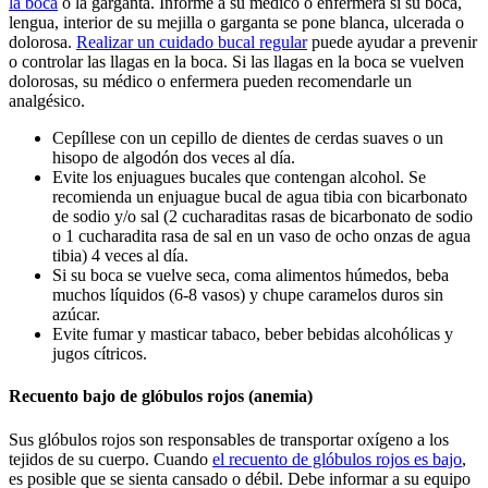
la boca
o la garganta. Informe a su médico o enfermera si su boca,
lengua, interior de su mejilla o garganta se pone blanca, ulcerada o
dolorosa.
Realizar un cuidado bucal regular
puede ayudar a prevenir
o controlar las llagas en la boca. Si las llagas en la boca se vuelven
dolorosas, su médico o enfermera pueden recomendarle un
analgésico.
Cepíllese con un cepillo de dientes de cerdas suaves o un
hisopo de algodón dos veces al día.
Evite los enjuagues bucales que contengan alcohol. Se
recomienda un enjuague bucal de agua tibia con bicarbonato
de sodio y/o sal (2 cucharaditas rasas de bicarbonato de sodio
o 1 cucharadita rasa de sal en un vaso de ocho onzas de agua
tibia) 4 veces al día.
Si su boca se vuelve seca, coma alimentos húmedos, beba
muchos líquidos (6-8 vasos) y chupe caramelos duros sin
azúcar.
Evite fumar y masticar tabaco, beber bebidas alcohólicas y
jugos cítricos.
Recuento bajo de glóbulos rojos (anemia)
Sus glóbulos rojos son responsables de transportar oxígeno a los
tejidos de su cuerpo. Cuando
el recuento de glóbulos rojos es bajo
,
es posible que se sienta cansado o débil. Debe informar a su equipo