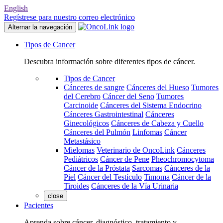
English
Regístrese para nuestro correo electrónico
Alternar la navegación
Tipos de Cancer
Descubra información sobre diferentes tipos de cáncer.
Tipos de Cancer
Cánceres de sangre
Cánceres del Hueso
Tumores
del Cerebro
Cáncer del Seno
Tumores
Carcinoide
Cánceres del Sistema Endocrino
Cánceres Gastrointestinal
Cánceres
Ginecológicos
Cánceres de Cabeza y Cuello
Cánceres del Pulmón
Linfomas
Cáncer
Metastásico
Mielomas
Veterinario de OncoLink
Cánceres
Pediátricos
Cáncer de Pene
Pheochromocytoma
Cáncer de la Próstata
Sarcomas
Cánceres de la
Piel
Cáncer del Testículo
Timoma
Cáncer de la
Tiroides
Cánceres de la Vía Urinaria
close
Pacientes
Aprenda sobre cáncer, diagnóstico, tratamiento y