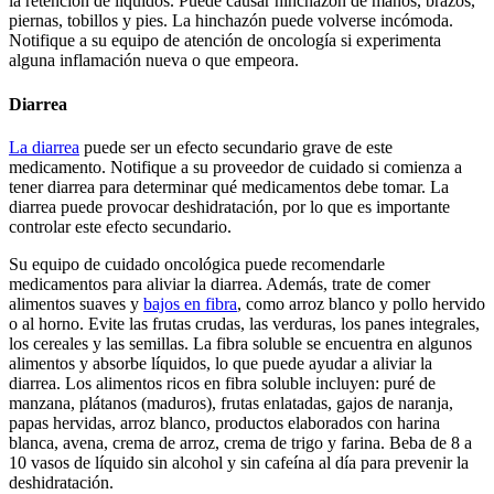
la retención de líquidos. Puede causar hinchazón de manos, brazos,
piernas, tobillos y pies. La hinchazón puede volverse incómoda.
Notifique a su equipo de atención de oncología si experimenta
alguna inflamación nueva o que empeora.
Diarrea
La diarrea
puede ser un efecto secundario grave de este
medicamento. Notifique a su proveedor de cuidado si comienza a
tener diarrea para determinar qué medicamentos debe tomar. La
diarrea puede provocar deshidratación, por lo que es importante
controlar este efecto secundario.
Su equipo de cuidado oncológica puede recomendarle
medicamentos para aliviar la diarrea. Además, trate de comer
alimentos suaves y
bajos en fibra
, como arroz blanco y pollo hervido
o al horno. Evite las frutas crudas, las verduras, los panes integrales,
los cereales y las semillas. La fibra soluble se encuentra en algunos
alimentos y absorbe líquidos, lo que puede ayudar a aliviar la
diarrea. Los alimentos ricos en fibra soluble incluyen: puré de
manzana, plátanos (maduros), frutas enlatadas, gajos de naranja,
papas hervidas, arroz blanco, productos elaborados con harina
blanca, avena, crema de arroz, crema de trigo y farina. Beba de 8 a
10 vasos de líquido sin alcohol y sin cafeína al día para prevenir la
deshidratación.