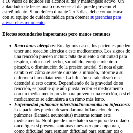
a 10 vasos de líquidos sin alcohol al día y manténgase activo. Un
ablandador de heces una o dos veces al día puede prevenir el
estreñimiento. Si no defeca durante 2 o 3 días, debe comunicarse
con su equipo de cuidado médica para obtener
sugerencias para
aliviar el estreñimiento
.
Efectos secundarios importantes pero menos comunes
Reacciones alérgicas
: En algunos casos, los pacientes pueden
tener una reacción alérgica a este medicamento. Los signos de
una reacción pueden incluir: falta de aliento o dificultad para
respirar, dolor en el pecho, sarpullido, enrojecimiento o
picazón, o disminución de la presión arterial. Si nota algún
cambio en cómo se siente durante la infusión, informe a su
enfermera inmediatamente. La infusión se ralentizará o se
detendrá si esto ocurre. Dependiendo de la gravedad de su
reacción, es posible que aún pueda recibir el medicamento
con un medicamento previo para prevenir una reacción, o si el
medicamento se administra a un ritmo más lento.
Enfermedad pulmonar intersticial/neumonitis no infecciosa
:
Los pacientes pueden desarrollar una inflamación de los
pulmones (llamada neumonitis) mientras toman este
medicamento. Notifique de inmediato a su equipo de cuidado
oncológica si presenta síntomas nuevos o que empeoran,
como dificultad para respirar, dificultad para respirar, tos o