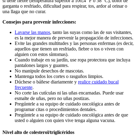
si tiene fiebre (temperatura superior a 100,4 °F o 38 °C), dolor de
garganta o resfriado, dificultad para respirar, tos, ardor al orinar o
una llaga que no curar.
Consejos para prevenir infecciones:
Lavarse las manos
, tanto las suyas como las de sus visitantes,
es la mejor manera de prevenir la propagación de infecciones.
Evite las grandes multitudes y las personas enfermas (es decir,
aquellos que tienen un resfriado, fiebre o tos o viven con
alguien con estos síntomas).
Cuando trabaje en su jardín, use ropa protectora que incluya
pantalones largos y guantes.
No manipule desechos de mascotas.
Mantenga todos los cortes o rasguños limpios.
Dúchese o báñese diariamente y
realice cuidado bucal
frecuente
.
No corte las cutículas ni las uñas encarnadas. Puede usar
esmalte de uñas, pero no uñas postizas.
Pregúntele a su equipo de cuidado oncológica antes de
programar citas o procedimientos dentales.
Pregúntele a su equipo de cuidado oncológica antes de que
usted o alguien con quien vive tenga alguna vacuna.
Nivel alto de colesterol/triglicéridos