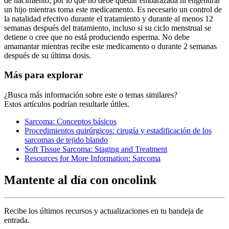
de nacimiento, por lo que no debe quedar embarazada ni engendrar
un hijo mientras toma este medicamento. Es necesario un control de
la natalidad efectivo durante el tratamiento y durante al menos 12
semanas después del tratamiento, incluso si su ciclo menstrual se
detiene o cree que no está produciendo esperma. No debe
amamantar mientras recibe este medicamento o durante 2 semanas
después de su última dosis.
Más para explorar
¿Busca más información sobre este o temas similares?
Estos artículos podrían resultarle útiles.
Sarcoma: Conceptos básicos
Procedimientos quirúrgicos: cirugía y estadificación de los
sarcomas de tejido blando
Soft Tissue Sarcoma: Staging and Treatment
Resources for More Information: Sarcoma
Mantente al día con oncolink
Recibe los últimos recursos y actualizaciones en tu bandeja de
entrada.