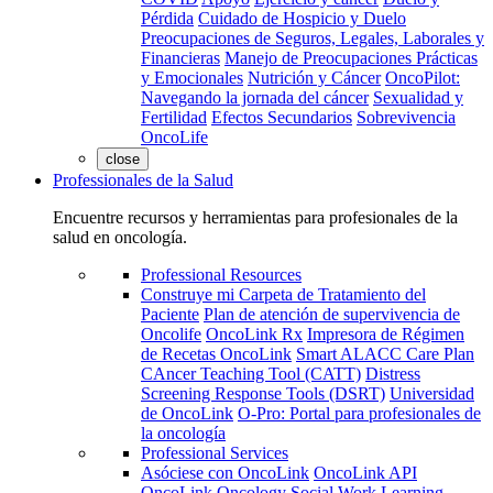
Pérdida
Cuidado de Hospicio y Duelo
Preocupaciones de Seguros, Legales, Laborales y
Financieras
Manejo de Preocupaciones Prácticas
y Emocionales
Nutrición y Cáncer
OncoPilot:
Navegando la jornada del cáncer
Sexualidad y
Fertilidad
Efectos Secundarios
Sobrevivencia
OncoLife
close
Professionales de la Salud
Encuentre recursos y herramientas para profesionales de la
salud en oncología.
Professional Resources
Construye mi Carpeta de Tratamiento del
Paciente
Plan de atención de supervivencia de
Oncolife
OncoLink Rx
Impresora de Régimen
de Recetas OncoLink
Smart ALACC Care Plan
CAncer Teaching Tool (CATT)
Distress
Screening Response Tools (DSRT)
Universidad
de OncoLink
O-Pro: Portal para profesionales de
la oncología
Professional Services
Asóciese con OncoLink
OncoLink API
OncoLink Oncology Social Work Learning