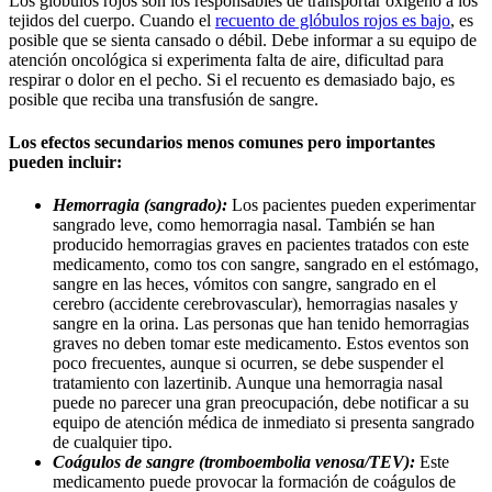
Los glóbulos rojos son los responsables de transportar oxígeno a los
tejidos del cuerpo. Cuando el
recuento de glóbulos rojos es bajo
, es
posible que se sienta cansado o débil. Debe informar a su equipo de
atención oncológica si experimenta falta de aire, dificultad para
respirar o dolor en el pecho. Si el recuento es demasiado bajo, es
posible que reciba una transfusión de sangre.
Los efectos secundarios menos comunes pero importantes
pueden incluir:
Hemorragia (sangrado):
Los pacientes pueden experimentar
sangrado leve, como hemorragia nasal. También se han
producido hemorragias graves en pacientes tratados con este
medicamento, como tos con sangre, sangrado en el estómago,
sangre en las heces, vómitos con sangre, sangrado en el
cerebro (accidente cerebrovascular), hemorragias nasales y
sangre en la orina. Las personas que han tenido hemorragias
graves no deben tomar este medicamento. Estos eventos son
poco frecuentes, aunque si ocurren, se debe suspender el
tratamiento con lazertinib. Aunque una hemorragia nasal
puede no parecer una gran preocupación, debe notificar a su
equipo de atención médica de inmediato si presenta sangrado
de cualquier tipo.
Coágulos de sangre (tromboembolia venosa/TEV):
Este
medicamento puede provocar la formación de coágulos de