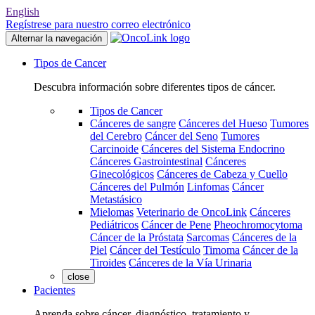
English
Regístrese para nuestro correo electrónico
Alternar la navegación
Tipos de Cancer
Descubra información sobre diferentes tipos de cáncer.
Tipos de Cancer
Cánceres de sangre
Cánceres del Hueso
Tumores
del Cerebro
Cáncer del Seno
Tumores
Carcinoide
Cánceres del Sistema Endocrino
Cánceres Gastrointestinal
Cánceres
Ginecológicos
Cánceres de Cabeza y Cuello
Cánceres del Pulmón
Linfomas
Cáncer
Metastásico
Mielomas
Veterinario de OncoLink
Cánceres
Pediátricos
Cáncer de Pene
Pheochromocytoma
Cáncer de la Próstata
Sarcomas
Cánceres de la
Piel
Cáncer del Testículo
Timoma
Cáncer de la
Tiroides
Cánceres de la Vía Urinaria
close
Pacientes
Aprenda sobre cáncer, diagnóstico, tratamiento y