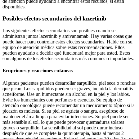
de atención puede ayudarlo a encontrar estos recursos, si están
disponibles.
Posibles efectos secundarios del lazertinib
Los siguientes efectos secundarios son posibles cuando se
administran juntos lazertinib y amivantamab. Hay varias cosas que
puede hacer para controlar estos efectos secundarios. Hable con su
equipo de atención médica sobre estas recomendaciones. Ellos
pueden ayudarlo a decidir qué funcionará mejor para usted. Estos
son algunos de los efectos secundarios más comunes o importantes:
Erupciones y reacciones cutáneas
Algunos pacientes pueden desarrollar sarpullido, piel seca o ronchas
que pican. Los sarpullidos pueden ser graves, incluida la dermatitis
acneiforme. Use un humectante sin alcohol en la piel y los labios.
Evite los humectantes con perfumes o esencias. Su equipo de
atención oncológica puede recomendar un medicamento tópico si la
picazón es molesta. Si su piel se agrieta o sangra, asegúrese de
mantener el área limpia para evitar infecciones. Su piel puede ser
más sensible al sol, lo que puede provocar quemaduras solares
graves o sarpullido. La sensibilidad al sol puede durar incluso
después de que se complete la quimioterapia, hasta al menos 2
meses después del tratamiento. Evite el sol entre las 10 y las 2 p. m.,