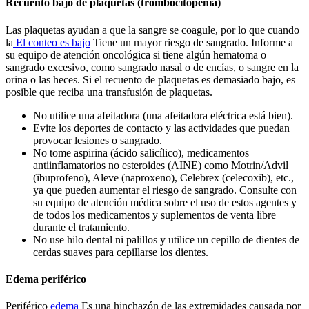
Recuento bajo de plaquetas (trombocitopenia)
Las plaquetas ayudan a que la sangre se coagule, por lo que cuando
la
El conteo es bajo
Tiene un mayor riesgo de sangrado. Informe a
su equipo de atención oncológica si tiene algún hematoma o
sangrado excesivo, como sangrado nasal o de encías, o sangre en la
orina o las heces. Si el recuento de plaquetas es demasiado bajo, es
posible que reciba una transfusión de plaquetas.
No utilice una afeitadora (una afeitadora eléctrica está bien).
Evite los deportes de contacto y las actividades que puedan
provocar lesiones o sangrado.
No tome aspirina (ácido salicílico), medicamentos
antiinflamatorios no esteroides (AINE) como Motrin/Advil
(ibuprofeno), Aleve (naproxeno), Celebrex (celecoxib), etc.,
ya que pueden aumentar el riesgo de sangrado. Consulte con
su equipo de atención médica sobre el uso de estos agentes y
de todos los medicamentos y suplementos de venta libre
durante el tratamiento.
No use hilo dental ni palillos y utilice un cepillo de dientes de
cerdas suaves para cepillarse los dientes.
Edema periférico
Periférico
edema
Es una hinchazón de las extremidades causada por