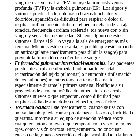
sangre en las venas. La TEV incluye la trombosis venosa
profunda (TVP) y la embolia pulmonar (EP). Los signos y
síntomas pueden incluir piernas o brazos hinchados y
doloridos, aparición de dificultad para respirar o dolor al
respirar profundamente, dolor en el pecho debajo de la caja
torácica, frecuencia cardíaca acelerada, tos nueva con o sin
sangre y sensación de ansiedad. Si tiene alguno de estos
síntomas, llame al 911 o vaya a la sala de emergencias más
cercana. Mientras esté en terapia, es posible que esté tomando
un anticoagulante (medicamento para diluir la sangre) para
prevenir la formación de coágulos de sangre.
Enfermedad pulmonar intersticial/neumonitis:
Los pacientes
pueden desarrollar enfermedad pulmonar intersticial
(cicatrización del tejido pulmonar) o neumonitis (inflamación
de los pulmones) mientras toman este medicamento,
especialmente durante la primera semana. Notifique a su
proveedor de atención médica de inmediato si desarrolla
síntomas nuevos o que empeoran, como dificultad para
respirar o falta de aire, dolor en el pecho, tos o fiebre.
Toxicidad ocular:
Este medicamento, cuando se usa con
amivantamab, puede causar problemas en los ojos, incluida la
queratitis. Informe a su equipo de atención médica sobre
cualquier síntoma nuevo o que empeore en la visión o en los
ojos, como visión borrosa, enrojecimiento, dolor ocular,
exceso de lágrimas o secreción del ojo, sensibilidad a la luz o