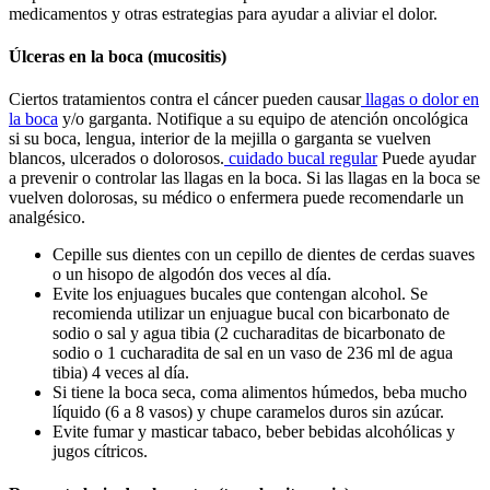
medicamentos y otras estrategias para ayudar a aliviar el dolor.
Úlceras en la boca (mucositis)
Ciertos tratamientos contra el cáncer pueden causar
llagas o dolor en
la boca
y/o garganta. Notifique a su equipo de atención oncológica
si su boca, lengua, interior de la mejilla o garganta se vuelven
blancos, ulcerados o dolorosos.
cuidado bucal regular
Puede ayudar
a prevenir o controlar las llagas en la boca. Si las llagas en la boca se
vuelven dolorosas, su médico o enfermera puede recomendarle un
analgésico.
Cepille sus dientes con un cepillo de dientes de cerdas suaves
o un hisopo de algodón dos veces al día.
Evite los enjuagues bucales que contengan alcohol. Se
recomienda utilizar un enjuague bucal con bicarbonato de
sodio o sal y agua tibia (2 cucharaditas de bicarbonato de
sodio o 1 cucharadita de sal en un vaso de 236 ml de agua
tibia) 4 veces al día.
Si tiene la boca seca, coma alimentos húmedos, beba mucho
líquido (6 a 8 vasos) y chupe caramelos duros sin azúcar.
Evite fumar y masticar tabaco, beber bebidas alcohólicas y
jugos cítricos.