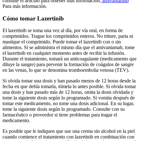
consulte el artículo para obtener más información.
amivantamab
Para más información.
Cómo tomar Lazertinib
El lazertinib se toma una vez al día, por vía oral, en forma de
comprimidos. Trague los comprimidos enteros. No triture, parta ni
mastique el comprimido. Puede tomar el lazertinib con o sin
alimentos. Si se administra el mismo día que el amivantamab, tome
el lazertinib en cualquier momento antes de recibir la infusión.
Durante el tratamiento, tomará un anticoagulante (medicamento que
diluye la sangre) para prevenir la formación de coágulos de sangre
en las venas, lo que se denomina tromboembolia venosa (TEV).
Si olvida tomar una dosis y han pasado menos de 12 horas desde la
fecha en que debía tomarla, tómela lo antes posible. Si olvida tomar
una dosis y han pasado más de 12 horas, omita la dosis olvidada y
tome la siguiente dosis según lo programado. Si vomita después de
tomar este medicamento, no tome una dosis adicional. En su lugar,
tome la siguiente dosis según lo programado. Consulte con su
farmacéutico o proveedor si tiene problemas para tragar el
medicamento.
Es posible que le indiquen que use una crema sin alcohol en la piel
cuando comience el tratamiento con lazertinib en combinación con