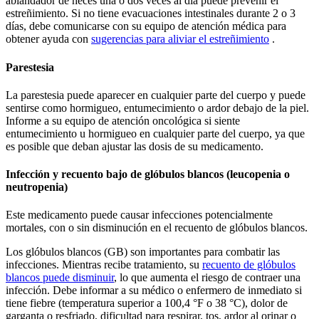
ablandador de heces una o dos veces al día puede prevenir el
estreñimiento. Si no tiene evacuaciones intestinales durante 2 o 3
días, debe comunicarse con su equipo de atención médica para
obtener ayuda con
sugerencias para aliviar el estreñimiento
.
Parestesia
La parestesia puede aparecer en cualquier parte del cuerpo y puede
sentirse como hormigueo, entumecimiento o ardor debajo de la piel.
Informe a su equipo de atención oncológica si siente
entumecimiento u hormigueo en cualquier parte del cuerpo, ya que
es posible que deban ajustar las dosis de su medicamento.
Infección y recuento bajo de glóbulos blancos (leucopenia o
neutropenia)
Este medicamento puede causar infecciones potencialmente
mortales, con o sin disminución en el recuento de glóbulos blancos.
Los glóbulos blancos (GB) son importantes para combatir las
infecciones. Mientras recibe tratamiento, su
recuento de glóbulos
blancos puede disminuir
, lo que aumenta el riesgo de contraer una
infección. Debe informar a su médico o enfermero de inmediato si
tiene fiebre (temperatura superior a 100,4 °F o 38 °C), dolor de
garganta o resfriado, dificultad para respirar, tos, ardor al orinar o