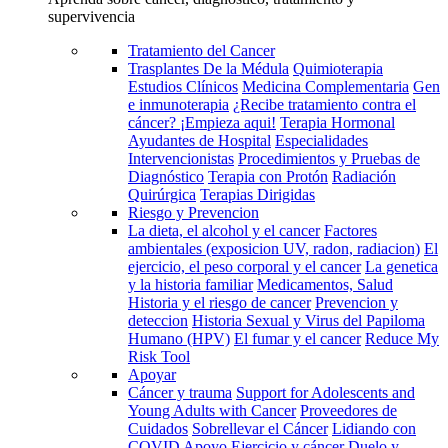
supervivencia
Tratamiento del Cancer
Trasplantes De la Médula
Quimioterapia
Estudios Clínicos
Medicina Complementaria
Gen
e inmunoterapia
¿Recibe tratamiento contra el
cáncer? ¡Empieza aqui!
Terapia Hormonal
Ayudantes de Hospital
Especialidades
Intervencionistas
Procedimientos y Pruebas de
Diagnóstico
Terapia con Protón
Radiación
Quirúrgica
Terapias Dirigidas
Riesgo y Prevencion
La dieta, el alcohol y el cancer
Factores
ambientales (exposicion UV, radon, radiacion)
El
ejercicio, el peso corporal y el cancer
La genetica
y la historia familiar
Medicamentos, Salud
Historia y el riesgo de cancer
Prevencion y
deteccion
Historia Sexual y Virus del Papiloma
Humano (HPV)
El fumar y el cancer
Reduce My
Risk Tool
Apoyar
Cáncer y trauma
Support for Adolescents and
Young Adults with Cancer
Proveedores de
Cuidados
Sobrellevar el Cáncer
Lidiando con
COVID
Apoyo
Ejercicio y cáncer
Duelo y