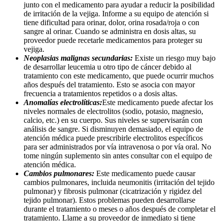
junto con el medicamento para ayudar a reducir la posibilidad
de irritación de la vejiga. Informe a su equipo de atención si
tiene dificultad para orinar, dolor, orina rosada/roja o con
sangre al orinar. Cuando se administra en dosis altas, su
proveedor puede recetarle medicamentos para proteger su
vejiga.
Neoplasias malignas secundarias:
Existe un riesgo muy bajo
de desarrollar leucemia u otro tipo de cáncer debido al
tratamiento con este medicamento, que puede ocurrir muchos
años después del tratamiento. Esto se asocia con mayor
frecuencia a tratamientos repetidos o a dosis altas.
Anomalías electrolíticas:
Este medicamento puede afectar los
niveles normales de electrolitos (sodio, potasio, magnesio,
calcio, etc.) en su cuerpo. Sus niveles se supervisarán con
análisis de sangre. Si disminuyen demasiado, el equipo de
atención médica puede prescribirle electrolitos específicos
para ser administrados por vía intravenosa o por vía oral. No
tome ningún suplemento sin antes consultar con el equipo de
atención médica.
Cambios pulmonares:
Este medicamento puede causar
cambios pulmonares, incluida neumonitis (irritación del tejido
pulmonar) y fibrosis pulmonar (cicatrización y rigidez del
tejido pulmonar). Estos problemas pueden desarrollarse
durante el tratamiento o meses o años después de completar el
tratamiento. Llame a su proveedor de inmediato si tiene