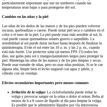
particularmente importante que use un sombrero cuando las
temperaturas sean bajas o para protegerse del sol.
Cambios en las uñas y la piel
Las uñas de los dedos de las manos y de los pies pueden volverse
oscuras, quebradizas o caerse. Puede notar piel seca o cambios en el
color o el tono de la piel. La piel puede estar más sensible al sol, lo
cual puede causar quemaduras solares graves o sarpullido. La
sensibilidad al sol puede durar incluso hasta después de finalizar la
quimioterapia. Evite el sol entre las 10 a. m. y las 2 p. m., cuando
está más fuerte. Use protector solar (al menos FPS 15) todos los
días, use gafas para sol y mangas/pantalones largos para proteger la
piel. Mantenga las uñas de las manos y de los pies limpias y secas.
Puede usar esmalte de uñas, pero no usar uñas postizas. Si se le cae
alguna uña, limpie bien el lecho ungueal con agua y jabón, y
cúbralo con un vendaje.
Efectos secundarios importantes pero menos comunes
Irritación de la vejiga:
La ciclofosfamida puede irritar la
vejiga y provocar sangre en la orina o dolor al orinar. Beba al
menos de 6 a 8 vasos de líquido al día para limpiar la vejiga.
Es posible que le administren líquidos por vía intravenosa