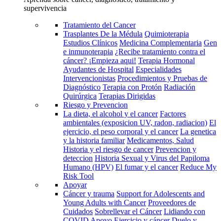
supervivencia
Tratamiento del Cancer
Trasplantes De la Médula
Quimioterapia
Estudios Clínicos
Medicina Complementaria
Gen
e inmunoterapia
¿Recibe tratamiento contra el
cáncer? ¡Empieza aqui!
Terapia Hormonal
Ayudantes de Hospital
Especialidades
Intervencionistas
Procedimientos y Pruebas de
Diagnóstico
Terapia con Protón
Radiación
Quirúrgica
Terapias Dirigidas
Riesgo y Prevencion
La dieta, el alcohol y el cancer
Factores
ambientales (exposicion UV, radon, radiacion)
El
ejercicio, el peso corporal y el cancer
La genetica
y la historia familiar
Medicamentos, Salud
Historia y el riesgo de cancer
Prevencion y
deteccion
Historia Sexual y Virus del Papiloma
Humano (HPV)
El fumar y el cancer
Reduce My
Risk Tool
Apoyar
Cáncer y trauma
Support for Adolescents and
Young Adults with Cancer
Proveedores de
Cuidados
Sobrellevar el Cáncer
Lidiando con
COVID
Apoyo
Ejercicio y cáncer
Duelo y