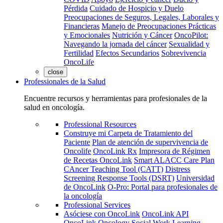
Pérdida
Cuidado de Hospicio y Duelo
Preocupaciones de Seguros, Legales, Laborales y
Financieras
Manejo de Preocupaciones Prácticas
y Emocionales
Nutrición y Cáncer
OncoPilot:
Navegando la jornada del cáncer
Sexualidad y
Fertilidad
Efectos Secundarios
Sobrevivencia
OncoLife
close
Professionales de la Salud
Encuentre recursos y herramientas para profesionales de la
salud en oncología.
Professional Resources
Construye mi Carpeta de Tratamiento del
Paciente
Plan de atención de supervivencia de
Oncolife
OncoLink Rx
Impresora de Régimen
de Recetas OncoLink
Smart ALACC Care Plan
CAncer Teaching Tool (CATT)
Distress
Screening Response Tools (DSRT)
Universidad
de OncoLink
O-Pro: Portal para profesionales de
la oncología
Professional Services
Asóciese con OncoLink
OncoLink API
OncoLink Oncology Social Work Learning