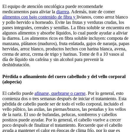
El equipo de atención oncológica puede recomendarle
medicamentos para aliviar la
diarrea
. Además, trate de comer
alimentos con bajo contenido de fibra y
livianos, como arroz blanco
y pollo hervido u horneado. Evite las frutas y verduras crudas, los
panes integrales, cereales y semillas. La fibra soluble se encuentra en
algunos alimentos y absorbe líquidos, lo cual puede ayudar a aliviar
la diarrea. Los alimentos ricos en fibra soluble incluyen: compota de
manzana, plátanos (maduros), fruta enlatada, gajos de naranja, papas
hervidas, arroz blanco, productos hechos con harina blanca, avena,
crema de arroz, crema de trigo y harinas. Tome de 8 a 10 vasos al
día de líquido sin cafeína y sin alcohol para prevenir la
deshidratación.
Pérdida o afinamiento del cuero cabelludo y del vello corporal
(alopecia)
El cabello puede
afinarse, quebrarse o caerse
. Por lo general, esto
comienza dos o tres semanas después de iniciar el tratamiento. Esta
pérdida de cabello puede ser de todo el vello corporal, incluido el
vello púbico, las axilas, las piernas/brazos, las pestañas y los vellos
de la nariz. El uso de bufandas, pelucas, sombreros y cabellos
postizos puede ayudar. Por lo general, el cabello vuelve a crecer
poco después de finalizar el tratamiento. Recuerde que el cabello
ayuda a mantener el calor en épocas de clima frío, por lo que es