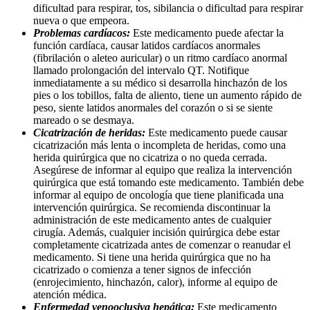
dificultad para respirar, tos, sibilancia o dificultad para respirar
nueva o que empeora.
Problemas cardíacos:
Este medicamento puede afectar la
función cardíaca, causar latidos cardíacos anormales
(fibrilación o aleteo auricular) o un ritmo cardíaco anormal
llamado prolongación del intervalo QT. Notifique
inmediatamente a su médico si desarrolla hinchazón de los
pies o los tobillos, falta de aliento, tiene un aumento rápido de
peso, siente latidos anormales del corazón o si se siente
mareado o se desmaya.
Cicatrización de heridas:
Este medicamento puede causar
cicatrización más lenta o incompleta de heridas, como una
herida quirúrgica que no cicatriza o no queda cerrada.
Asegúrese de informar al equipo que realiza la intervención
quirúrgica que está tomando este medicamento. También debe
informar al equipo de oncología que tiene planificada una
intervención quirúrgica. Se recomienda discontinuar la
administración de este medicamento antes de cualquier
cirugía. Además, cualquier incisión quirúrgica debe estar
completamente cicatrizada antes de comenzar o reanudar el
medicamento. Si tiene una herida quirúrgica que no ha
cicatrizado o comienza a tener signos de infección
(enrojecimiento, hinchazón, calor), informe al equipo de
atención médica.
Enfermedad venooclusiva hepática:
Este medicamento