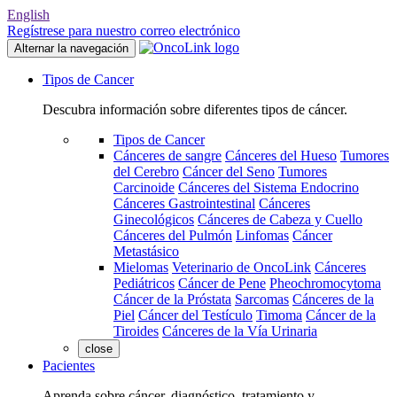
English
Regístrese para nuestro correo electrónico
Alternar la navegación
Tipos de Cancer
Descubra información sobre diferentes tipos de cáncer.
Tipos de Cancer
Cánceres de sangre
Cánceres del Hueso
Tumores
del Cerebro
Cáncer del Seno
Tumores
Carcinoide
Cánceres del Sistema Endocrino
Cánceres Gastrointestinal
Cánceres
Ginecológicos
Cánceres de Cabeza y Cuello
Cánceres del Pulmón
Linfomas
Cáncer
Metastásico
Mielomas
Veterinario de OncoLink
Cánceres
Pediátricos
Cáncer de Pene
Pheochromocytoma
Cáncer de la Próstata
Sarcomas
Cánceres de la
Piel
Cáncer del Testículo
Timoma
Cáncer de la
Tiroides
Cánceres de la Vía Urinaria
close
Pacientes
Aprenda sobre cáncer, diagnóstico, tratamiento y