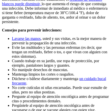
blancos puede disminuir,
lo que aumenta el riesgo de que contraiga
una infección. Debe informar de inmediato al médico o enfermero/a
si tiene fiebre (temperatura mayor de 38°C/100.4 °F), dolor de
garganta o resfriado, falta de aliento, tos, ardor al orinar o un dolor
persistente.
Consejos para prevenir infecciones:
Lavarse las manos
, usted y sus visitas, es la mejor manera de
prevenir la propagación de una infección.
Evite las multitudes y las personas enfermas (es decir, que
tengan un resfriado, fiebre o tos, o que vivan con alguien con
estos síntomas).
Cuando trabaje en su jardín, use ropa de protección, por
ejemplo, pantalones largos y guantes.
No manipule desechos de mascotas.
Mantenga limpios los cortes o rasguños.
Dúchese o báñese diariamente y mantenga
un cuidado bucal
frecuente
.
No corte cutículas ni uñas encarnadas. Puede usar esmalte de
uñas, pero no uñas postizas.
Pregunte al equipo de atención oncológica antes de programar
citas o procedimientos dentales.
Pregúntele al equipo de atención oncológica antes de
vacunarse o de que se vacune alguien con quien vive.