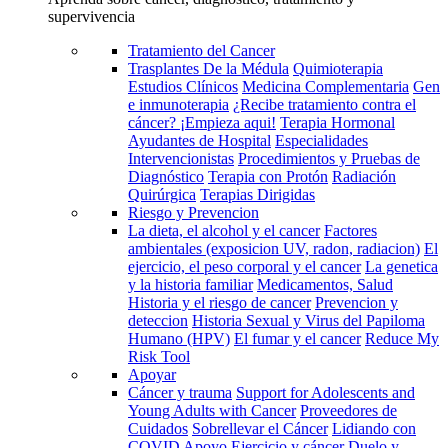
supervivencia
Tratamiento del Cancer
Trasplantes De la Médula
Quimioterapia
Estudios Clínicos
Medicina Complementaria
Gen
e inmunoterapia
¿Recibe tratamiento contra el
cáncer? ¡Empieza aqui!
Terapia Hormonal
Ayudantes de Hospital
Especialidades
Intervencionistas
Procedimientos y Pruebas de
Diagnóstico
Terapia con Protón
Radiación
Quirúrgica
Terapias Dirigidas
Riesgo y Prevencion
La dieta, el alcohol y el cancer
Factores
ambientales (exposicion UV, radon, radiacion)
El
ejercicio, el peso corporal y el cancer
La genetica
y la historia familiar
Medicamentos, Salud
Historia y el riesgo de cancer
Prevencion y
deteccion
Historia Sexual y Virus del Papiloma
Humano (HPV)
El fumar y el cancer
Reduce My
Risk Tool
Apoyar
Cáncer y trauma
Support for Adolescents and
Young Adults with Cancer
Proveedores de
Cuidados
Sobrellevar el Cáncer
Lidiando con
COVID
Apoyo
Ejercicio y cáncer
Duelo y