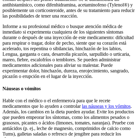
antihistamínico, como difenhidramina, acetaminofeno (Tylenol®) y
posiblemente un corticosteroide, antes de su tratamiento para reducir
las posibilidades de tener una reacción.
Informe a su profesional médico o busque atención médica de
inmediato si experimenta cualquiera de los siguientes síntomas
durante o después de una inyección de este medicamento: dificultad
para respirar o tragar, dolor de pecho, siente que su corazón está
acelerado, tos repentina o sibilancias, hinchazón de los labios,
Lengua, garganta o cara, desarrolla picazón, sarpullido o urticaria,
mareo, fiebre, escalofríos o temblores. Se pueden administrar
medicamentos adicionales para aliviar su malestar. Puede
experimentar dolor, hinchazón, dureza, enrojecimiento, sangrado,
picazón o erupción en el lugar de la inyección.
Náuseas o vómitos
Hable con el médico o el enfermero/a para que le recete
medicamentos que lo ayuden a controlar
las náuseas y los vómitos
.
Además, los cambios en la dieta pueden ayudar. Evite los productos
que pueden empeorar los síntomas, como los alimentos pesados o
grasosos, picantes o ácidos (limones, tomates, naranjas). Pruebe con
antiácidos (p. ej., leche de magnesio, comprimidos de calcio como
Tums), galletas saladas o refresco de jengibre para reducir los