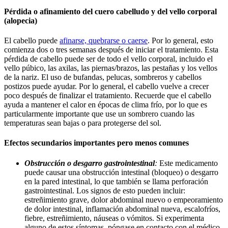
Pérdida o afinamiento del cuero cabelludo y del vello corporal
(alopecia)
El cabello puede
afinarse, quebrarse o caerse
. Por lo general, esto
comienza dos o tres semanas después de iniciar el tratamiento. Esta
pérdida de cabello puede ser de todo el vello corporal, incluido el
vello púbico, las axilas, las piernas/brazos, las pestañas y los vellos
de la nariz. El uso de bufandas, pelucas, sombreros y cabellos
postizos puede ayudar. Por lo general, el cabello vuelve a crecer
poco después de finalizar el tratamiento. Recuerde que el cabello
ayuda a mantener el calor en épocas de clima frío, por lo que es
particularmente importante que use un sombrero cuando las
temperaturas sean bajas o para protegerse del sol.
Efectos secundarios importantes pero menos comunes
Obstrucción o desgarro gastrointestinal
:
Este medicamento
puede causar una obstrucción intestinal (bloqueo) o desgarro
en la pared intestinal, lo que también se llama perforación
gastrointestinal. Los signos de esto pueden incluir:
estreñimiento grave, dolor abdominal nuevo o empeoramiento
de dolor intestinal, inflamación abdominal nueva, escalofríos,
fiebre, estreñimiento, náuseas o vómitos. Si experimenta
alguno de estos síntomas, póngase en contacto con el médico