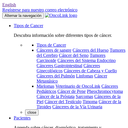
English
Regístrese para nuestro correo electrónico
Alternar la navegación
Tipos de Cancer
Descubra información sobre diferentes tipos de cáncer.
Tipos de Cancer
Cánceres de sangre
Cánceres del Hueso
Tumores
del Cerebro
Cáncer del Seno
Tumores
Carcinoide
Cánceres del Sistema Endocrino
Cánceres Gastrointestinal
Cánceres
Ginecológicos
Cánceres de Cabeza y Cuello
Cánceres del Pulmón
Linfomas
Cáncer
Metastásico
Mielomas
Veterinario de OncoLink
Cánceres
Pediátricos
Cáncer de Pene
Pheochromocytoma
Cáncer de la Próstata
Sarcomas
Cánceres de la
Piel
Cáncer del Testículo
Timoma
Cáncer de la
Tiroides
Cánceres de la Vía Urinaria
close
Pacientes
Aprenda sobre cáncer, diagnóstico, tratamiento y