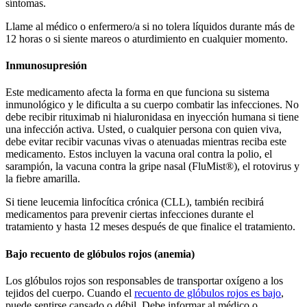
síntomas.
Llame al médico o enfermero/a si no tolera líquidos durante más de
12 horas o si siente mareos o aturdimiento en cualquier momento.
Inmunosupresión
Este medicamento afecta la forma en que funciona su sistema
inmunológico y le dificulta a su cuerpo combatir las infecciones. No
debe recibir rituximab ni hialuronidasa en inyección humana si tiene
una infección activa. Usted, o cualquier persona con quien viva,
debe evitar recibir vacunas vivas o atenuadas mientras reciba este
medicamento. Estos incluyen la vacuna oral contra la polio, el
sarampión, la vacuna contra la gripe nasal (FluMist®), el rotovirus y
la fiebre amarilla.
Si tiene leucemia linfocítica crónica (CLL), también recibirá
medicamentos para prevenir ciertas infecciones durante el
tratamiento y hasta 12 meses después de que finalice el tratamiento.
Bajo recuento de glóbulos rojos (anemia)
Los glóbulos rojos son responsables de transportar oxígeno a los
tejidos del cuerpo. Cuando el
recuento de glóbulos rojos es bajo
,
puede sentirse cansado o débil. Debe informar al médico o