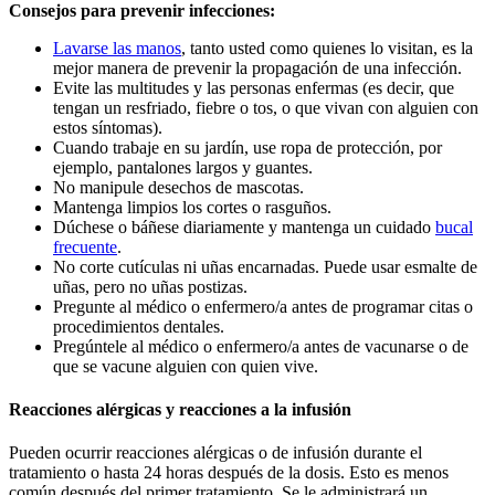
Consejos para prevenir infecciones:
Lavarse las manos
, tanto usted como quienes lo visitan, es la
mejor manera de prevenir la propagación de una infección.
Evite las multitudes y las personas enfermas (es decir, que
tengan un resfriado, fiebre o tos, o que vivan con alguien con
estos síntomas).
Cuando trabaje en su jardín, use ropa de protección, por
ejemplo, pantalones largos y guantes.
No manipule desechos de mascotas.
Mantenga limpios los cortes o rasguños.
Dúchese o báñese diariamente y mantenga un cuidado
bucal
frecuente
.
No corte cutículas ni uñas encarnadas. Puede usar esmalte de
uñas, pero no uñas postizas.
Pregunte al médico o enfermero/a antes de programar citas o
procedimientos dentales.
Pregúntele al médico o enfermero/a antes de vacunarse o de
que se vacune alguien con quien vive.
Reacciones alérgicas y reacciones a la infusión
Pueden ocurrir reacciones alérgicas o de infusión durante el
tratamiento o hasta 24 horas después de la dosis. Esto es menos
común después del primer tratamiento. Se le administrará un