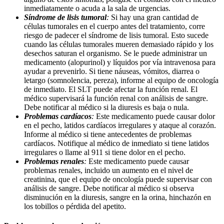
inmediatamente o acuda a la sala de urgencias.
Síndrome de lisis tumoral
:
Si hay una gran cantidad de
células tumorales en el cuerpo antes del tratamiento, corre
riesgo de padecer el síndrome de lisis tumoral. Esto sucede
cuando las células tumorales mueren demasiado rápido y los
desechos saturan el organismo. Se le puede administrar un
medicamento (alopurinol) y líquidos por vía intravenosa para
ayudar a prevenirlo. Si tiene náuseas, vómitos, diarrea o
letargo (somnolencia, pereza), informe al equipo de oncología
de inmediato. El SLT puede afectar la función renal. El
médico supervisará la función renal con análisis de sangre.
Debe notificar al médico si la diuresis es baja o nula.
Problemas cardíacos
:
Este medicamento puede causar dolor
en el pecho, latidos cardíacos irregulares y ataque al corazón.
Informe al médico si tiene antecedentes de problemas
cardíacos. Notifique al médico de inmediato si tiene latidos
irregulares o llame al 911 si tiene dolor en el pecho.
Problemas renales
:
Este medicamento puede causar
problemas renales, incluido un aumento en el nivel de
creatinina, que el equipo de oncología puede supervisar con
análisis de sangre. Debe notificar al médico si observa
disminución en la diuresis, sangre en la orina, hinchazón en
los tobillos o pérdida del apetito.