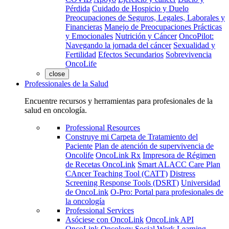
Pérdida
Cuidado de Hospicio y Duelo
Preocupaciones de Seguros, Legales, Laborales y
Financieras
Manejo de Preocupaciones Prácticas
y Emocionales
Nutrición y Cáncer
OncoPilot:
Navegando la jornada del cáncer
Sexualidad y
Fertilidad
Efectos Secundarios
Sobrevivencia
OncoLife
close
Professionales de la Salud
Encuentre recursos y herramientas para profesionales de la
salud en oncología.
Professional Resources
Construye mi Carpeta de Tratamiento del
Paciente
Plan de atención de supervivencia de
Oncolife
OncoLink Rx
Impresora de Régimen
de Recetas OncoLink
Smart ALACC Care Plan
CAncer Teaching Tool (CATT)
Distress
Screening Response Tools (DSRT)
Universidad
de OncoLink
O-Pro: Portal para profesionales de
la oncología
Professional Services
Asóciese con OncoLink
OncoLink API
OncoLink Oncology Social Work Learning