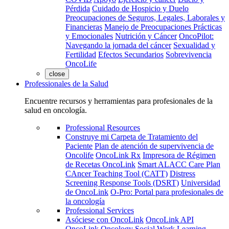
Pérdida
Cuidado de Hospicio y Duelo
Preocupaciones de Seguros, Legales, Laborales y
Financieras
Manejo de Preocupaciones Prácticas
y Emocionales
Nutrición y Cáncer
OncoPilot:
Navegando la jornada del cáncer
Sexualidad y
Fertilidad
Efectos Secundarios
Sobrevivencia
OncoLife
close
Professionales de la Salud
Encuentre recursos y herramientas para profesionales de la
salud en oncología.
Professional Resources
Construye mi Carpeta de Tratamiento del
Paciente
Plan de atención de supervivencia de
Oncolife
OncoLink Rx
Impresora de Régimen
de Recetas OncoLink
Smart ALACC Care Plan
CAncer Teaching Tool (CATT)
Distress
Screening Response Tools (DSRT)
Universidad
de OncoLink
O-Pro: Portal para profesionales de
la oncología
Professional Services
Asóciese con OncoLink
OncoLink API
OncoLink Oncology Social Work Learning