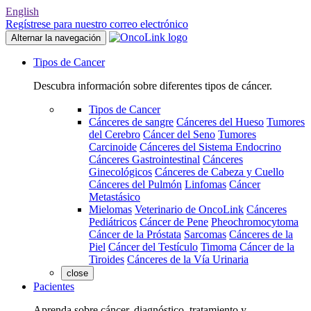
English
Regístrese para nuestro correo electrónico
Alternar la navegación
Tipos de Cancer
Descubra información sobre diferentes tipos de cáncer.
Tipos de Cancer
Cánceres de sangre
Cánceres del Hueso
Tumores
del Cerebro
Cáncer del Seno
Tumores
Carcinoide
Cánceres del Sistema Endocrino
Cánceres Gastrointestinal
Cánceres
Ginecológicos
Cánceres de Cabeza y Cuello
Cánceres del Pulmón
Linfomas
Cáncer
Metastásico
Mielomas
Veterinario de OncoLink
Cánceres
Pediátricos
Cáncer de Pene
Pheochromocytoma
Cáncer de la Próstata
Sarcomas
Cánceres de la
Piel
Cáncer del Testículo
Timoma
Cáncer de la
Tiroides
Cánceres de la Vía Urinaria
close
Pacientes
Aprenda sobre cáncer, diagnóstico, tratamiento y