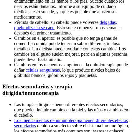
entumecimiento en las manos o los pies. Sucede cuando los
nervios están dañados. Informe a su equipo de cuidado
médica si esto sucede, ya que es posible que ajusten sus
medicamentos.
Pérdida de cabello: su cabello puede volverse
delgadas,
quebradizas o se caen
. Esto suele comenzar unas semanas
después del primer tratamiento.
Cambios en el apetito: es posible que no tenga ganas de
comer. La comida puede tener un sabor diferente, incluso
metálico. Un dietista puede ayudarle con estos cambios. Los
cambios en el gusto suelen mejorar, pero en algunas personas
puede llevar hasta un año.
Cambios en los recuentos sanguíneos: la quimioterapia puede
dañar
células sanguíneas
, lo que produce niveles bajos de
glóbulos blancos, glóbulos rojos y plaquetas.
Efectos secundarios y terapia
dirigida/inmunoterapia
Las terapias dirigidas tienen diferentes efectos secundarios,
que pueden incluir cambios en la piel y las uñas y cambios en
el cabello.
Los medicamentos de inmunoterapia tienen diferentes efectos
secundarios
debido a su efecto sobre el sistema inmunológico,
los efectos secundarios más comunes son: (agregar enlaces)