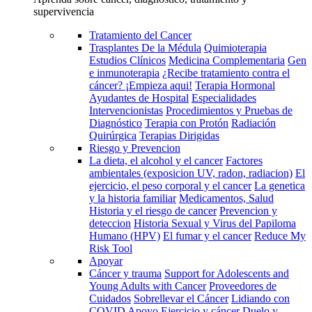
supervivencia
Tratamiento del Cancer
Trasplantes De la Médula
Quimioterapia
Estudios Clínicos
Medicina Complementaria
Gen
e inmunoterapia
¿Recibe tratamiento contra el
cáncer? ¡Empieza aqui!
Terapia Hormonal
Ayudantes de Hospital
Especialidades
Intervencionistas
Procedimientos y Pruebas de
Diagnóstico
Terapia con Protón
Radiación
Quirúrgica
Terapias Dirigidas
Riesgo y Prevencion
La dieta, el alcohol y el cancer
Factores
ambientales (exposicion UV, radon, radiacion)
El
ejercicio, el peso corporal y el cancer
La genetica
y la historia familiar
Medicamentos, Salud
Historia y el riesgo de cancer
Prevencion y
deteccion
Historia Sexual y Virus del Papiloma
Humano (HPV)
El fumar y el cancer
Reduce My
Risk Tool
Apoyar
Cáncer y trauma
Support for Adolescents and
Young Adults with Cancer
Proveedores de
Cuidados
Sobrellevar el Cáncer
Lidiando con
COVID
Apoyo
Ejercicio y cáncer
Duelo y