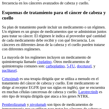
frecuencia en los cánceres avanzados de cabeza y cuello.
Esquemas de tratamiento para el cáncer de cabeza y
cuello
Su plan de tratamiento puede incluir un medicamento o un régimen.
Un régimen es un grupo de medicamentos que se administran juntos
para tratar su cáncer. El régimen le indica al proveedor qué cantidad
de cada medicamento debe recibir y con qué frecuencia. Los
cánceres en diferentes áreas de la cabeza y el cuello pueden tratarse
con diferentes regímenes.
La mayoría de los regímenes incluyen un medicamento de
quimioterapia llamado
cisplatino
. Otros medicamentos de
quimioterapia comunes son:
carboplatino
,
5-FU
,
docetaxel
, y
paclitaxel
.
Cetuximab
es una terapia dirigida que se utiliza a menudo en el
tratamiento del cáncer de cabeza y cuello. Este medicamento se
dirige al receptor EGFR (por sus siglas en inglés), que se encuentra
en muchas células cancerosas de cabeza y cuello.
Larotrectinib
es
otro tipo de terapia dirigida que ataca a los genes NTRK.
Pembrolizumab
y
nivolumab
son tipos de medicamentos de
inmunoterapia que se utilizan para tratar los cánceres de cabeza y