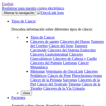
English
Regístrese para nuestro correo electrónico
Alternar la navegación
Tipos de Cancer
Descubra información sobre diferentes tipos de cáncer.
Tipos de Cancer
Cánceres de sangre
Cánceres del Hueso
Tumores
del Cerebro
Cáncer del Seno
Tumores
Carcinoide
Cánceres del Sistema Endocrino
Cánceres Gastrointestinal
Cánceres
Ginecológicos
Cánceres de Cabeza y Cuello
Cánceres del Pulmón
Linfomas
Cáncer
Metastásico
Mielomas
Veterinario de OncoLink
Cánceres
Pediátricos
Cáncer de Pene
Pheochromocytoma
Cáncer de la Próstata
Sarcomas
Cánceres de la
Piel
Cáncer del Testículo
Timoma
Cáncer de la
Tiroides
Cánceres de la Vía Urinaria
close
Pacientes
Aprenda sobre cáncer, diagnóstico, tratamiento y