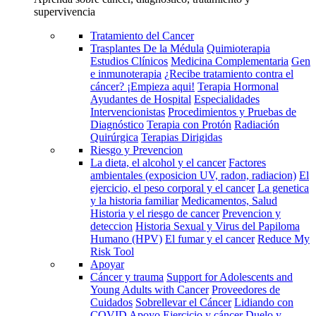
supervivencia
Tratamiento del Cancer
Trasplantes De la Médula
Quimioterapia
Estudios Clínicos
Medicina Complementaria
Gen
e inmunoterapia
¿Recibe tratamiento contra el
cáncer? ¡Empieza aqui!
Terapia Hormonal
Ayudantes de Hospital
Especialidades
Intervencionistas
Procedimientos y Pruebas de
Diagnóstico
Terapia con Protón
Radiación
Quirúrgica
Terapias Dirigidas
Riesgo y Prevencion
La dieta, el alcohol y el cancer
Factores
ambientales (exposicion UV, radon, radiacion)
El
ejercicio, el peso corporal y el cancer
La genetica
y la historia familiar
Medicamentos, Salud
Historia y el riesgo de cancer
Prevencion y
deteccion
Historia Sexual y Virus del Papiloma
Humano (HPV)
El fumar y el cancer
Reduce My
Risk Tool
Apoyar
Cáncer y trauma
Support for Adolescents and
Young Adults with Cancer
Proveedores de
Cuidados
Sobrellevar el Cáncer
Lidiando con
COVID
Apoyo
Ejercicio y cáncer
Duelo y