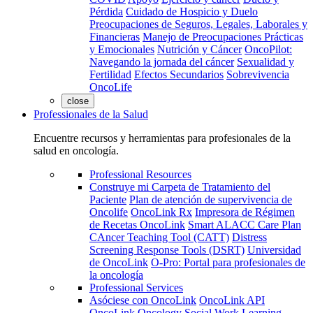
Pérdida
Cuidado de Hospicio y Duelo
Preocupaciones de Seguros, Legales, Laborales y
Financieras
Manejo de Preocupaciones Prácticas
y Emocionales
Nutrición y Cáncer
OncoPilot:
Navegando la jornada del cáncer
Sexualidad y
Fertilidad
Efectos Secundarios
Sobrevivencia
OncoLife
close
Professionales de la Salud
Encuentre recursos y herramientas para profesionales de la
salud en oncología.
Professional Resources
Construye mi Carpeta de Tratamiento del
Paciente
Plan de atención de supervivencia de
Oncolife
OncoLink Rx
Impresora de Régimen
de Recetas OncoLink
Smart ALACC Care Plan
CAncer Teaching Tool (CATT)
Distress
Screening Response Tools (DSRT)
Universidad
de OncoLink
O-Pro: Portal para profesionales de
la oncología
Professional Services
Asóciese con OncoLink
OncoLink API
OncoLink Oncology Social Work Learning