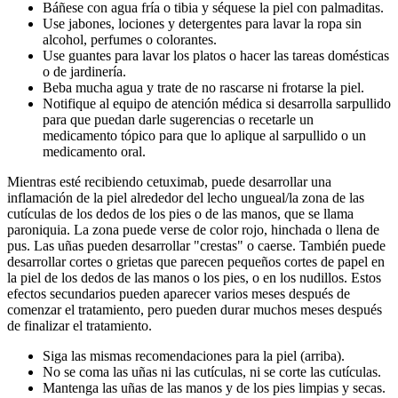
Báñese con agua fría o tibia y séquese la piel con palmaditas.
Use jabones, lociones y detergentes para lavar la ropa sin
alcohol, perfumes o colorantes.
Use guantes para lavar los platos o hacer las tareas domésticas
o de jardinería.
Beba mucha agua y trate de no rascarse ni frotarse la piel.
Notifique al equipo de atención médica si desarrolla sarpullido
para que puedan darle sugerencias o recetarle un
medicamento tópico para que lo aplique al sarpullido o un
medicamento oral.
Mientras esté recibiendo cetuximab, puede desarrollar una
inflamación de la piel alrededor del lecho ungueal/la zona de las
cutículas de los dedos de los pies o de las manos, que se llama
paroniquia. La zona puede verse de color rojo, hinchada o llena de
pus. Las uñas pueden desarrollar "crestas" o caerse. También puede
desarrollar cortes o grietas que parecen pequeños cortes de papel en
la piel de los dedos de las manos o los pies, o en los nudillos. Estos
efectos secundarios pueden aparecer varios meses después de
comenzar el tratamiento, pero pueden durar muchos meses después
de finalizar el tratamiento.
Siga las mismas recomendaciones para la piel (arriba).
No se coma las uñas ni las cutículas, ni se corte las cutículas.
Mantenga las uñas de las manos y de los pies limpias y secas.