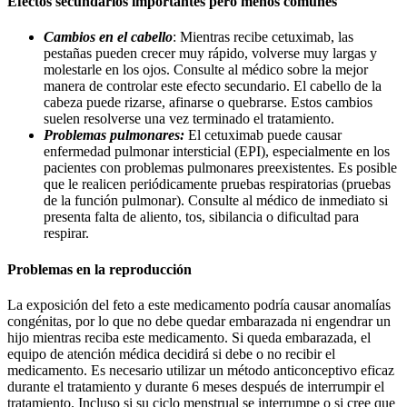
Efectos secundarios importantes pero menos comunes
Cambios en el cabello
: Mientras recibe cetuximab, las
pestañas pueden crecer muy rápido, volverse muy largas y
molestarle en los ojos. Consulte al médico sobre la mejor
manera de controlar este efecto secundario. El cabello de la
cabeza puede rizarse, afinarse o quebrarse. Estos cambios
suelen resolverse una vez terminado el tratamiento.
Problemas pulmonares:
El cetuximab puede causar
enfermedad pulmonar intersticial (EPI), especialmente en los
pacientes con problemas pulmonares preexistentes. Es posible
que le realicen periódicamente pruebas respiratorias (pruebas
de la función pulmonar). Consulte al médico de inmediato si
presenta falta de aliento, tos, sibilancia o dificultad para
respirar.
Problemas en la reproducción
La exposición del feto a este medicamento podría causar anomalías
congénitas, por lo que no debe quedar embarazada ni engendrar un
hijo mientras reciba este medicamento. Si queda embarazada, el
equipo de atención médica decidirá si debe o no recibir el
medicamento. Es necesario utilizar un método anticonceptivo eficaz
durante el tratamiento y durante 6 meses después de interrumpir el
tratamiento. Incluso si su ciclo menstrual se interrumpe o si cree que