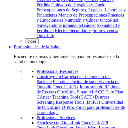
Pérdida
Cuidado de Hospicio y Duelo
Preocupaciones de Seguros, Legales, Laborales y
Financieras
Manejo de Preocupaciones Prácticas
y Emocionales
Nutrición y Cáncer
OncoPilot:
Navegando la jornada del cáncer
Sexualidad y
Fertilidad
Efectos Secundarios
Sobrevivencia
OncoLife
close
Professionales de la Salud
Encuentre recursos y herramientas para profesionales de la
salud en oncología.
Professional Resources
Construye mi Carpeta de Tratamiento del
Paciente
Plan de atención de supervivencia de
Oncolife
OncoLink Rx
Impresora de Régimen
de Recetas OncoLink
Smart ALACC Care Plan
CAncer Teaching Tool (CATT)
Distress
Screening Response Tools (DSRT)
Universidad
de OncoLink
O-Pro: Portal para profesionales de
la oncología
Professional Services
Asóciese con OncoLink
OncoLink API
OncoLink Oncology Social Work Learning