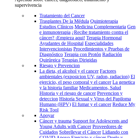
supervivencia
Tratamiento del Cancer
Trasplantes De la Médula
Quimioterapia
Estudios Clínicos
Medicina Complementaria
Gen
e inmunoterapia
¿Recibe tratamiento contra el
cáncer? ¡Empieza aqui!
Terapia Hormonal
Ayudantes de Hospital
Especialidades
Intervencionistas
Procedimientos y Pruebas de
Diagnóstico
Terapia con Protón
Radiación
Quirúrgica
Terapias Dirigidas
Riesgo y Prevencion
La dieta, el alcohol y el cancer
Factores
ambientales (exposicion UV, radon, radiacion)
El
ejercicio, el peso corporal y el cancer
La genetica
y la historia familiar
Medicamentos, Salud
Historia y el riesgo de cancer
Prevencion y
deteccion
Historia Sexual y Virus del Papiloma
Humano (HPV)
El fumar y el cancer
Reduce My
Risk Tool
Apoyar
Cáncer y trauma
Support for Adolescents and
Young Adults with Cancer
Proveedores de
Cuidados
Sobrellevar el Cáncer
Lidiando con
COVID
Apoyo
Ejercicio y cáncer
Duelo y