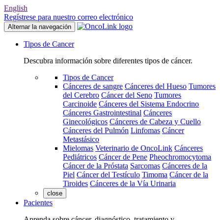
English
Regístrese para nuestro correo electrónico
Alternar la navegación
Tipos de Cancer
Descubra información sobre diferentes tipos de cáncer.
Tipos de Cancer
Cánceres de sangre
Cánceres del Hueso
Tumores
del Cerebro
Cáncer del Seno
Tumores
Carcinoide
Cánceres del Sistema Endocrino
Cánceres Gastrointestinal
Cánceres
Ginecológicos
Cánceres de Cabeza y Cuello
Cánceres del Pulmón
Linfomas
Cáncer
Metastásico
Mielomas
Veterinario de OncoLink
Cánceres
Pediátricos
Cáncer de Pene
Pheochromocytoma
Cáncer de la Próstata
Sarcomas
Cánceres de la
Piel
Cáncer del Testículo
Timoma
Cáncer de la
Tiroides
Cánceres de la Vía Urinaria
close
Pacientes
Aprenda sobre cáncer, diagnóstico, tratamiento y