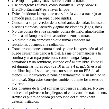
Use ropa holgada y suave sobre la zona a tratar.
Use detergentes suaves, como Woolite®, Ivory Snow®,
Dreft® o Eucalan® para lavar la ropa.
Evite almidonar la ropa que use sobre la zona a tratar (usar
almidón para que la ropa quede rígida).
Consulte a su proveedor de la salud antes de nadar, incluso en
piscinas cloradas, jacuzzis y aguas no cloradas (lagos, ríos).
No use bolsas de agua caliente, bolsas de hielo, almohadillas
térmicas ni lámparas térmicas sobre la zona a tratar.
No fume. Se ha demostrado que fumar empeora las
reacciones cutáneas a la radiación.
Tome precauciones contra el sol, ya que la exposición al sol
puede causar más daño a la piel. Es mejor permanecer a la
sombra y usar ropa protectora, como mangas largas,
pantalones y un sombrero, cuando esté al aire libre. Evite el
sol durante las horas pico (de 10 a. m. a 4 p. m.). Si está al
aire libre bajo el sol, use protector solar con un FPS de al
menos 30 (incluyendo la zona de tratamiento, si su médico se
lo indica). Siga estos consejos también durante los meses de
invierno.
Los pliegues de la piel son más propensos a irritarse. No use
maicena ni polvos en los pliegues ni en la zona de tratamiento.
Revise el punto de salida (el otro lado del cuerpo) para
detectar irritación.