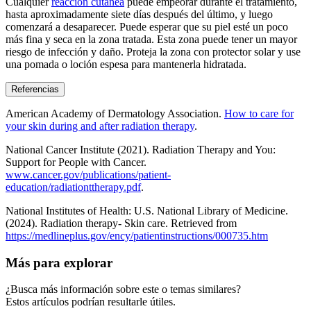
Cualquier
reacción cutánea
puede empeorar durante el tratamiento,
hasta aproximadamente siete días después del último, y luego
comenzará a desaparecer. Puede esperar que su piel esté un poco
más fina y seca en la zona tratada. Esta zona puede tener un mayor
riesgo de infección y daño. Proteja la zona con protector solar y use
una pomada o loción espesa para mantenerla hidratada.
Referencias
American Academy of Dermatology Association.
How to care for
your skin during and after radiation therapy
.
National Cancer Institute (2021). Radiation Therapy and You:
Support for People with Cancer.
www.cancer.gov/publications/patient-
education/radiationttherapy.pdf
.
National Institutes of Health: U.S. National Library of Medicine.
(2024). Radiation therapy- Skin care. Retrieved from
https://medlineplus.gov/ency/patientinstructions/000735.htm
Más para explorar
¿Busca más información sobre este o temas similares?
Estos artículos podrían resultarle útiles.