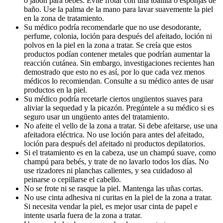
o jabón para bebés. Evite frotar con una toallita o esponjas de
baño. Use la palma de la mano para lavar suavemente la piel
en la zona de tratamiento.
Su médico podría recomendarle que no use desodorante,
perfume, colonia, loción para después del afeitado, loción ni
polvos en la piel en la zona a tratar. Se creía que estos
productos podían contener metales que podrían aumentar la
reacción cutánea. Sin embargo, investigaciones recientes han
demostrado que esto no es así, por lo que cada vez menos
médicos lo recomiendan. Consulte a su médico antes de usar
productos en la piel.
Su médico podría recetarle ciertos ungüentos suaves para
aliviar la sequedad y la picazón. Pregúntele a su médico si es
seguro usar un ungüento antes del tratamiento.
No afeite el vello de la zona a tratar. Si debe afeitarse, use una
afeitadora eléctrica. No use loción para antes del afeitado,
loción para después del afeitado ni productos depilatorios.
Si el tratamiento es en la cabeza, use un champú suave, como
champú para bebés, y trate de no lavarlo todos los días. No
use rizadores ni planchas calientes, y sea cuidadoso al
peinarse o cepillarse el cabello.
No se frote ni se rasque la piel. Mantenga las uñas cortas.
No use cinta adhesiva ni curitas en la piel de la zona a tratar.
Si necesita vendar la piel, es mejor usar cinta de papel e
intente usarla fuera de la zona a tratar.