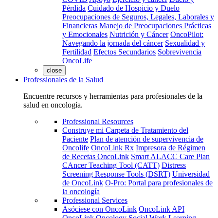
Pérdida
Cuidado de Hospicio y Duelo
Preocupaciones de Seguros, Legales, Laborales y
Financieras
Manejo de Preocupaciones Prácticas
y Emocionales
Nutrición y Cáncer
OncoPilot:
Navegando la jornada del cáncer
Sexualidad y
Fertilidad
Efectos Secundarios
Sobrevivencia
OncoLife
close
Professionales de la Salud
Encuentre recursos y herramientas para profesionales de la
salud en oncología.
Professional Resources
Construye mi Carpeta de Tratamiento del
Paciente
Plan de atención de supervivencia de
Oncolife
OncoLink Rx
Impresora de Régimen
de Recetas OncoLink
Smart ALACC Care Plan
CAncer Teaching Tool (CATT)
Distress
Screening Response Tools (DSRT)
Universidad
de OncoLink
O-Pro: Portal para profesionales de
la oncología
Professional Services
Asóciese con OncoLink
OncoLink API
OncoLink Oncology Social Work Learning