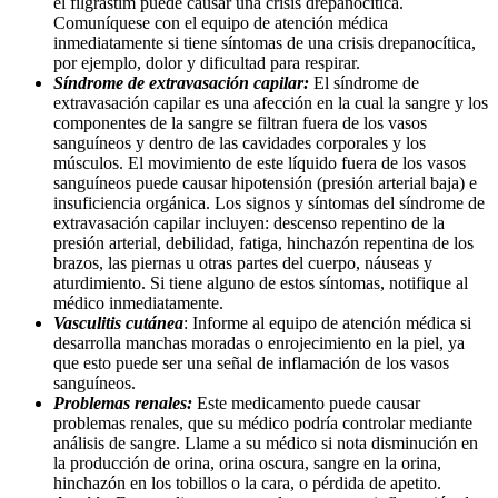
el filgrastim puede causar una crisis drepanocítica.
Comuníquese con el equipo de atención médica
inmediatamente si tiene síntomas de una crisis drepanocítica,
por ejemplo, dolor y dificultad para respirar.
Síndrome de extravasación capilar:
El síndrome de
extravasación capilar es una afección en la cual la sangre y los
componentes de la sangre se filtran fuera de los vasos
sanguíneos y dentro de las cavidades corporales y los
músculos. El movimiento de este líquido fuera de los vasos
sanguíneos puede causar hipotensión (presión arterial baja) e
insuficiencia orgánica. Los signos y síntomas del síndrome de
extravasación capilar incluyen: descenso repentino de la
presión arterial, debilidad, fatiga, hinchazón repentina de los
brazos, las piernas u otras partes del cuerpo, náuseas y
aturdimiento. Si tiene alguno de estos síntomas, notifique al
médico inmediatamente.
Vasculitis cutánea
: Informe al equipo de atención médica si
desarrolla manchas moradas o enrojecimiento en la piel, ya
que esto puede ser una señal de inflamación de los vasos
sanguíneos.
Problemas renales:
Este medicamento puede causar
problemas renales, que su médico podría controlar mediante
análisis de sangre. Llame a su médico si nota disminución en
la producción de orina, orina oscura, sangre en la orina,
hinchazón en los tobillos o la cara, o pérdida de apetito.