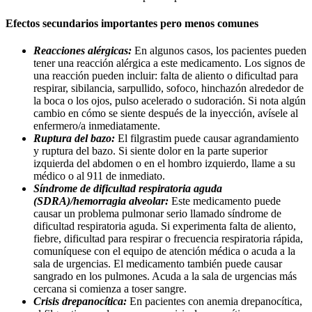
Efectos secundarios importantes pero menos comunes
Reacciones alérgicas:
En algunos casos, los pacientes pueden
tener una reacción alérgica a este medicamento. Los signos de
una reacción pueden incluir: falta de aliento o dificultad para
respirar, sibilancia, sarpullido, sofoco, hinchazón alrededor de
la boca o los ojos, pulso acelerado o sudoración. Si nota algún
cambio en cómo se siente después de la inyección, avísele al
enfermero/a inmediatamente.
Ruptura del bazo:
El filgrastim puede causar agrandamiento
y ruptura del bazo. Si siente dolor en la parte superior
izquierda del abdomen o en el hombro izquierdo, llame a su
médico o al 911 de inmediato.
Síndrome de dificultad respiratoria aguda
(SDRA)/hemorragia alveolar:
Este medicamento puede
causar un problema pulmonar serio llamado síndrome de
dificultad respiratoria aguda. Si experimenta falta de aliento,
fiebre, dificultad para respirar o frecuencia respiratoria rápida,
comuníquese con el equipo de atención médica o acuda a la
sala de urgencias. El medicamento también puede causar
sangrado en los pulmones. Acuda a la sala de urgencias más
cercana si comienza a toser sangre.
Crisis drepanocítica:
En pacientes con anemia drepanocítica,