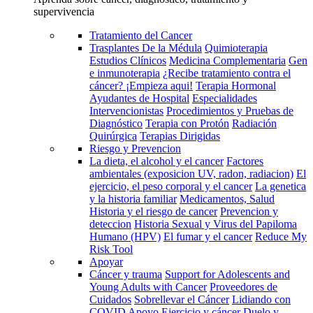
supervivencia
Tratamiento del Cancer
Trasplantes De la Médula
Quimioterapia
Estudios Clínicos
Medicina Complementaria
Gen
e inmunoterapia
¿Recibe tratamiento contra el
cáncer? ¡Empieza aqui!
Terapia Hormonal
Ayudantes de Hospital
Especialidades
Intervencionistas
Procedimientos y Pruebas de
Diagnóstico
Terapia con Protón
Radiación
Quirúrgica
Terapias Dirigidas
Riesgo y Prevencion
La dieta, el alcohol y el cancer
Factores
ambientales (exposicion UV, radon, radiacion)
El
ejercicio, el peso corporal y el cancer
La genetica
y la historia familiar
Medicamentos, Salud
Historia y el riesgo de cancer
Prevencion y
deteccion
Historia Sexual y Virus del Papiloma
Humano (HPV)
El fumar y el cancer
Reduce My
Risk Tool
Apoyar
Cáncer y trauma
Support for Adolescents and
Young Adults with Cancer
Proveedores de
Cuidados
Sobrellevar el Cáncer
Lidiando con
COVID
Apoyo
Ejercicio y cáncer
Duelo y