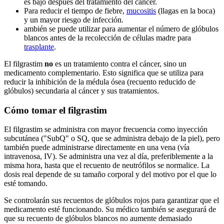
es bajo después del tratamiento del cáncer.
Para reducir el tiempo de fiebre,
mucositis
(llagas en la boca)
y un mayor riesgo de infección.
ambién se puede utilizar para aumentar el número de glóbulos
blancos antes de la recolección de células madre para
trasplante
.
El filgrastim
no
es un tratamiento contra el cáncer, sino un
medicamento complementario. Esto significa que se utiliza para
reducir la inhibición de la médula ósea (recuento reducido de
glóbulos) secundaria al cáncer y sus tratamientos.
Cómo tomar el filgrastim
El filgrastim se administra con mayor frecuencia como inyección
subcutánea ("SubQ" o SQ, que se administra debajo de la piel), pero
también puede administrarse directamente en una vena (vía
intravenosa, IV). Se administra una vez al día, preferiblemente a la
misma hora, hasta que el recuento de neutrófilos se normalice. La
dosis real depende de su tamaño corporal y del motivo por el que lo
esté tomando.
Se controlarán sus recuentos de glóbulos rojos para garantizar que el
medicamento esté funcionando. Su médico también se asegurará de
que su recuento de glóbulos blancos no aumente demasiado