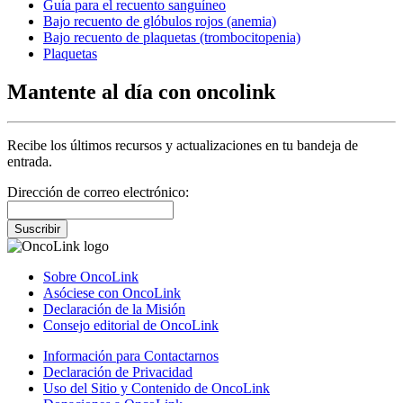
Guía para el recuento sanguíneo
Bajo recuento de glóbulos rojos (anemia)
Bajo recuento de plaquetas (trombocitopenia)
Plaquetas
Mantente al día con oncolink
Recibe los últimos recursos y actualizaciones en tu bandeja de
entrada.
Dirección de correo electrónico:
Suscribir
Sobre OncoLink
Asóciese con OncoLink
Declaración de la Misión
Consejo editorial de OncoLink
Información para Contactarnos
Declaración de Privacidad
Uso del Sitio y Contenido de OncoLink