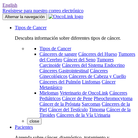
English
Regístrese para nuestro correo electrónico
Alternar la navegación
Tipos de Cancer
Descubra información sobre diferentes tipos de cáncer.
Tipos de Cancer
Cánceres de sangre
Cánceres del Hueso
Tumores
del Cerebro
Cáncer del Seno
Tumores
Carcinoide
Cánceres del Sistema Endocrino
Cánceres Gastrointestinal
Cánceres
Ginecológicos
Cánceres de Cabeza y Cuello
Cánceres del Pulmón
Linfomas
Cáncer
Metastásico
Mielomas
Veterinario de OncoLink
Cánceres
Pediátricos
Cáncer de Pene
Pheochromocytoma
Cáncer de la Próstata
Sarcomas
Cánceres de la
Piel
Cáncer del Testículo
Timoma
Cáncer de la
Tiroides
Cánceres de la Vía Urinaria
close
Pacientes
Aprenda sobre cáncer, diagnóstico, tratamiento y