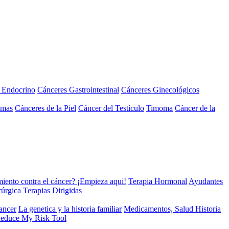
a Endocrino
Cánceres Gastrointestinal
Cánceres Ginecológicos
omas
Cánceres de la Piel
Cáncer del Testículo
Timoma
Cáncer de la
miento contra el cáncer? ¡Empieza aqui!
Terapia Hormonal
Ayudantes
rúrgica
Terapias Dirigidas
cancer
La genetica y la historia familiar
Medicamentos, Salud Historia
educe My Risk Tool