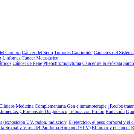
el Cerebro
Cáncer del Seno
Tumores Carcinoide
Cánceres del Sistem
n
Linfomas
Cáncer Metastásico
tricos
Cáncer de Pene
Pheochromocytoma
Cáncer de la Próstata
Sarc
Clínicos
Medicina Complementaria
Gen e inmunoterapia
¿Recibe trata
dimientos y Pruebas de Diagnóstico
Terapia con Protón
Radiación
Qui
s (exposicion UV, radon, radiacion)
El ejercicio, el peso corporal y el 
ria Sexual y Virus del Papiloma Humano (HPV)
El fumar y el cancer
R