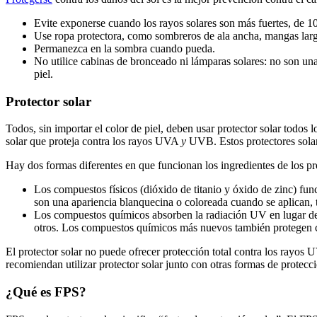
Evite exponerse cuando los rayos solares son más fuertes, de 10
Use ropa protectora, como sombreros de ala ancha, mangas larga
Permanezca en la sombra cuando pueda.
No utilice cabinas de bronceado ni lámparas solares: no son u
piel.
Protector solar
Todos, sin importar el color de piel, deben usar protector solar todos
solar que proteja contra los rayos UVA
y
UVB. Estos protectores solar
Hay dos formas diferentes en que funcionan los ingredientes de los pro
Los compuestos físicos (dióxido de titanio y óxido de zinc) fu
son una apariencia blanquecina o coloreada cuando se aplican, t
Los compuestos químicos absorben la radiación UV en lugar de 
otros. Los compuestos químicos más nuevos también protegen c
El protector solar no puede ofrecer protección total contra los rayos U
recomiendan utilizar protector solar junto con otras formas de protec
¿Qué es FPS?