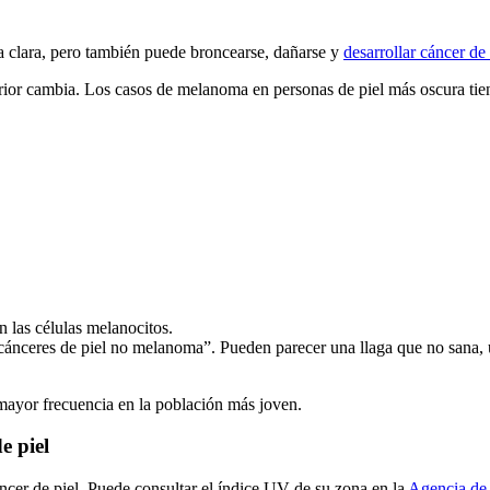
la clara, pero también puede broncearse, dañarse y
desarrollar cáncer de 
rior cambia. Los casos de melanoma en personas de piel más oscura tien
 las células melanocitos.
nceres de piel no melanoma”. Pueden parecer una llaga que no sana, una 
 mayor frecuencia en la población más joven.
e piel
áncer de piel. Puede consultar el índice UV de su zona en la
Agencia de 