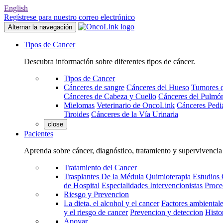
English
Regístrese para nuestro correo electrónico
Alternar la navegación
Tipos de Cancer
Descubra información sobre diferentes tipos de cáncer.
Tipos de Cancer
Cánceres de sangre
Cánceres del Hueso
Tumores d
Cánceres de Cabeza y Cuello
Cánceres del Pulmó
Mielomas
Veterinario de OncoLink
Cánceres Pediá
Tiroides
Cánceres de la Vía Urinaria
close
Pacientes
Aprenda sobre cáncer, diagnóstico, tratamiento y supervivencia
Tratamiento del Cancer
Trasplantes De la Médula
Quimioterapia
Estudios 
de Hospital
Especialidades Intervencionistas
Proce
Riesgo y Prevencion
La dieta, el alcohol y el cancer
Factores ambientale
y el riesgo de cancer
Prevencion y deteccion
Histo
Apoyar