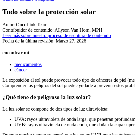
Todo sobre la protección solar
Autor:
OncoLink Team
Contribuidor de contenido:
Allyson Van Horn, MPH
Leer más sobre nuestro proceso de escritura de contenido
Fecha de la última revisión:
Marzo 27, 2026
encontrar mi
medicamentos
cáncer
La exposición al sol puede provocar todo tipo de cánceres de piel (me
Comprender los peligros del sol puede ayudarle a prevenir estos prob
¿Qué tiene de peligroso la luz solar?
La luz solar se compone de dos tipos de luz ultravioleta:
UVA: rayos ultravioleta de onda larga, que penetran profundame
UVB: rayos ultravioleta de onda corta, que dañan la capa superi
Durante mucho tiempo se pensó que los rayos UVB eran los únicos qu