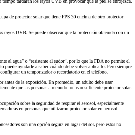
o tiempo tardarán los rayos UVB en provocar que la piel se enrojezca.
pa de protector solar que tiene FPS 30 encima de otro protector
os rayos UVB. Se puede observar que la protección obtenida con un
ente al agua” o “resistente al sudor”, por lo que la FDA no permite el
sto puede ayudarle a saber cuándo debe volver aplicarlo. Pero siempre
configurar un temporizador o recordatorio en el teléfono.
rior antes de la exposición. En promedio, un adulto debe usar
emente que las personas a menudo no usan suficiente protector solar.
eocupación sobre la seguridad de respirar el aerosol, especialmente
uemaduras en personas que utilizaron protector solar en aerosol
onceadores son una opción segura en lugar del sol, pero estos no