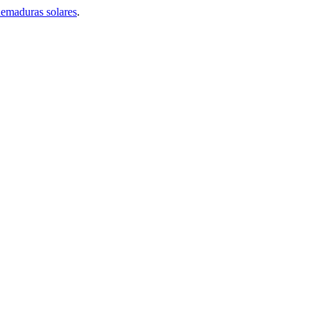
uemaduras solares
.