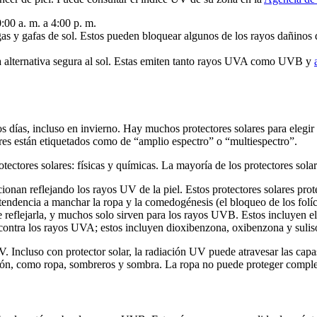
:00 a. m. a 4:00 p. m.
s y gafas de sol. Estos pueden bloquear algunos de los rayos dañinos d
na alternativa segura al sol. Estas emiten tanto rayos UVA como UVB y
 los días, incluso en invierno. Hay muchos protectores solares para eleg
es están etiquetados como de “amplio espectro” o “multiespectro”.
tectores solares: físicas y químicas. La mayoría de los protectores sol
ncionan reflejando los rayos UV de la piel. Estos protectores solares
endencia a manchar la ropa y la comedogénesis (el bloqueo de los folíc
reflejarla, y muchos solo sirven para los rayos UVB. Estos incluyen el
ontra los rayos UVA; estos incluyen dioxibenzona, oxibenzona y suli
V. Incluso con protector solar, la radiación UV puede atravesar las capas
ción, como ropa, sombreros y sombra. La ropa no puede proteger complet