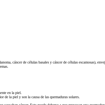
lanoma, cáncer de células basales y cáncer de células escamosas), envej
lemas.
nte en la piel.
or de la piel y son la causa de las quemaduras solares.
e causaban cáncer. Esto puede deberse a que provocan una quemadura q