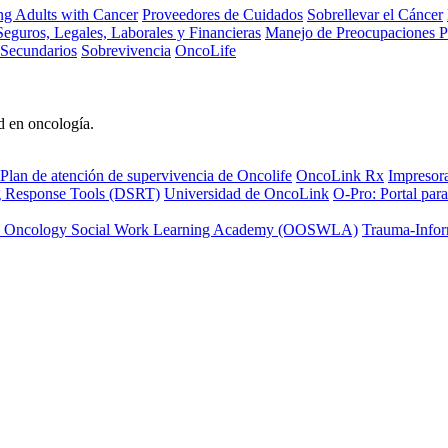
ng Adults with Cancer
Proveedores de Cuidados
Sobrellevar el Cáncer
eguros, Legales, Laborales y Financieras
Manejo de Preocupaciones P
 Secundarios
Sobrevivencia
OncoLife
d en oncología.
Plan de atención de supervivencia de Oncolife
OncoLink Rx
Impresor
ng Response Tools (DSRT)
Universidad de OncoLink
O-Pro: Portal para
 Oncology Social Work Learning Academy (OOSWLA)
Trauma-Infor