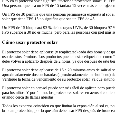
FPS en el protector solar significa “factor de protección solar”. El 
Una persona que usa un FPS de 15 tardará 15 veces más en enrojecerse
Un FPS de 30 permite que una persona permanezca expuesta al sol el 
solar que tiene FPS 15 no significa que sea un FPS de 45.
Un FPS de 15 bloqueará 93 % de los rayos UVB, de 30 bloquea 97 % 
FPS superior a 30 no es mucha, pero para las personas con piel más sen
Cómo usar protector solar
El protector solar debe aplicarse (y reaplicarse) cada dos horas y des
uso de estos términos. Los productos pueden estar etiquetados como “r
debe volver a aplicarlo después de 2 horas, ya que después de este ti
El protector solar debe aplicarse de 15 a 20 minutos antes de salir al 
aproximadamente dos cucharadas (aproximadamente un shot lleno) de pr
Verifique la fecha de vencimiento de su protector solar, ya que algu
El protector solar en aerosol puede ser más fácil de aplicar, pero pue
para los niños. Y por último, los protectores solares en aerosol conti
estando cerca de llamas abiertas.
Todos los expertos coinciden en que limitar la exposición al sol es, 
brindan protección, por lo que aún debe usar FPS después de broncea