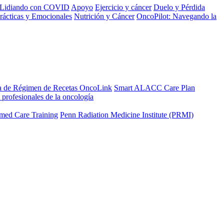
Lidiando con COVID
Apoyo
Ejercicio y cáncer
Duelo y Pérdida
rácticas y Emocionales
Nutrición y Cáncer
OncoPilot: Navegando la
a de Régimen de Recetas OncoLink
Smart ALACC Care Plan
 profesionales de la oncología
med Care Training
Penn Radiation Medicine Institute (PRMI)