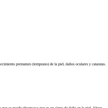
ecimiento prematuro (temprano) de la piel, daños oculares y cataratas.
ue se puede observar y que es un signo de daño en la piel. Ahora