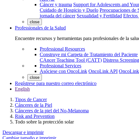
Cáncer y trauma
Support for Adolescents and You
Cuidado de Hospicio y Duelo
Preocupaciones de S
jornada del cáncer
Sexualidad y Fertilidad
Efectos
close
Professionales de la Salud
Encuentre recursos y herramientas para profesionales de la salu
Professional Resources
Construye mi Carpeta de Tratamiento del Paciente
CAncer Teaching Tool (CATT)
Distress Screeni
Professional Services
Asóciese con OncoLink
OncoLink API
OncoLink
close
Regístrese para nuestro correo electrónico
English
Tipos de Cancer
Cánceres de la Piel
Cánceres de la piel del No-Melanoma
Risk and Prevention
Todo sobre la protección solar
Descargar e imprimir
Cambiar tamaño e imprimir