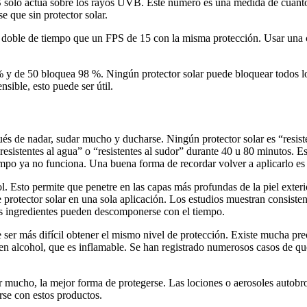
FPS solo actúa sobre los rayos UVB. Este número es una medida de cuánt
 que sin protector solar.
doble de tiempo que un FPS de 15 con la misma protección. Usar una ca
y de 50 bloquea 98 %. Ningún protector solar puede bloquear todos l
sible, esto puede ser útil.
pués de nadar, sudar mucho y ducharse. Ningún protector solar es “resist
esistentes al agua” o “resistentes al sudor” durante 40 u 80 minutos. E
empo ya no funciona. Una buena forma de recordar volver a aplicarlo es 
sol. Esto permite que penetre en las capas más profundas de la piel exte
otector solar en una sola aplicación. Los estudios muestran consistent
nos ingredientes pueden descomponerse con el tiempo.
de ser más difícil obtener el mismo nivel de protección. Existe mucha pr
enen alcohol, que es inflamable. Se han registrado numerosos casos de q
por mucho, la mejor forma de protegerse. Las lociones o aerosoles autobr
rse con estos productos.