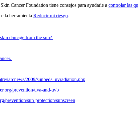
la Skin Cancer Foundation tiene consejos para ayudarle a
controlar las q
ice la herramienta
Reducir mi riesgo
.
t skin damage from the sun?
?
ancer.
entre/iarcnews/2009/sunbeds_uvradiation.php
er.org/prevention/uva-and-uvb
rg/prevention/sun-protection/sunscreen