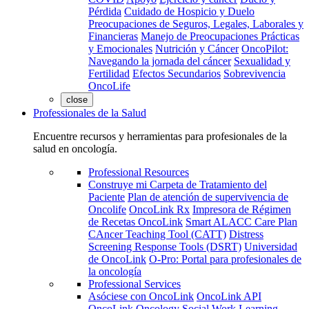
Pérdida
Cuidado de Hospicio y Duelo
Preocupaciones de Seguros, Legales, Laborales y
Financieras
Manejo de Preocupaciones Prácticas
y Emocionales
Nutrición y Cáncer
OncoPilot:
Navegando la jornada del cáncer
Sexualidad y
Fertilidad
Efectos Secundarios
Sobrevivencia
OncoLife
close
Professionales de la Salud
Encuentre recursos y herramientas para profesionales de la
salud en oncología.
Professional Resources
Construye mi Carpeta de Tratamiento del
Paciente
Plan de atención de supervivencia de
Oncolife
OncoLink Rx
Impresora de Régimen
de Recetas OncoLink
Smart ALACC Care Plan
CAncer Teaching Tool (CATT)
Distress
Screening Response Tools (DSRT)
Universidad
de OncoLink
O-Pro: Portal para profesionales de
la oncología
Professional Services
Asóciese con OncoLink
OncoLink API
OncoLink Oncology Social Work Learning