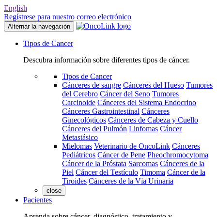
English
Regístrese para nuestro correo electrónico
Alternar la navegación
Tipos de Cancer
Descubra información sobre diferentes tipos de cáncer.
Tipos de Cancer
Cánceres de sangre
Cánceres del Hueso
Tumores
del Cerebro
Cáncer del Seno
Tumores
Carcinoide
Cánceres del Sistema Endocrino
Cánceres Gastrointestinal
Cánceres
Ginecológicos
Cánceres de Cabeza y Cuello
Cánceres del Pulmón
Linfomas
Cáncer
Metastásico
Mielomas
Veterinario de OncoLink
Cánceres
Pediátricos
Cáncer de Pene
Pheochromocytoma
Cáncer de la Próstata
Sarcomas
Cánceres de la
Piel
Cáncer del Testículo
Timoma
Cáncer de la
Tiroides
Cánceres de la Vía Urinaria
close
Pacientes
Aprenda sobre cáncer, diagnóstico, tratamiento y