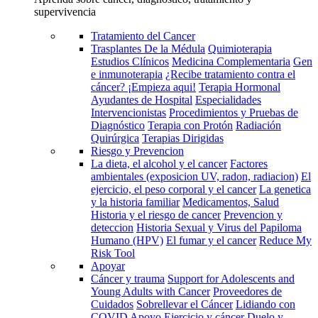
supervivencia
Tratamiento del Cancer
Trasplantes De la Médula
Quimioterapia
Estudios Clínicos
Medicina Complementaria
Gen
e inmunoterapia
¿Recibe tratamiento contra el
cáncer? ¡Empieza aqui!
Terapia Hormonal
Ayudantes de Hospital
Especialidades
Intervencionistas
Procedimientos y Pruebas de
Diagnóstico
Terapia con Protón
Radiación
Quirúrgica
Terapias Dirigidas
Riesgo y Prevencion
La dieta, el alcohol y el cancer
Factores
ambientales (exposicion UV, radon, radiacion)
El
ejercicio, el peso corporal y el cancer
La genetica
y la historia familiar
Medicamentos, Salud
Historia y el riesgo de cancer
Prevencion y
deteccion
Historia Sexual y Virus del Papiloma
Humano (HPV)
El fumar y el cancer
Reduce My
Risk Tool
Apoyar
Cáncer y trauma
Support for Adolescents and
Young Adults with Cancer
Proveedores de
Cuidados
Sobrellevar el Cáncer
Lidiando con
COVID
Apoyo
Ejercicio y cáncer
Duelo y