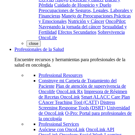
Pérdida
Cuidado de Hospicio y Duelo
Preocupaciones de Seguros, Legales, Laborales y
Financieras
Manejo de Preocupaciones Prácticas
y Emocionales
Nutrición y Cáncer
OncoPilot:
Navegando la jornada del cáncer
Sexualidad y
Fertilidad
Efectos Secundarios
Sobrevivencia
OncoLife
close
Professionales de la Salud
Encuentre recursos y herramientas para profesionales de la
salud en oncología.
Professional Resources
Construye mi Carpeta de Tratamiento del
Paciente
Plan de atención de supervivencia de
Oncolife
OncoLink Rx
Impresora de Régimen
de Recetas OncoLink
Smart ALACC Care Plan
CAncer Teaching Tool (CATT)
Distress
Screening Response Tools (DSRT)
Universidad
de OncoLink
O-Pro: Portal para profesionales de
la oncología
Professional Services
Asóciese con OncoLink
OncoLink API
OncoLink Oncology Social Work Learning