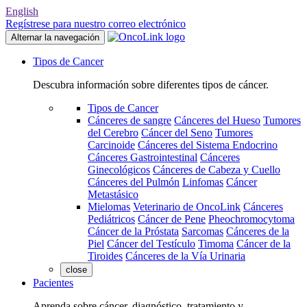
English
Regístrese para nuestro correo electrónico
Alternar la navegación
Tipos de Cancer
Descubra información sobre diferentes tipos de cáncer.
Tipos de Cancer
Cánceres de sangre
Cánceres del Hueso
Tumores
del Cerebro
Cáncer del Seno
Tumores
Carcinoide
Cánceres del Sistema Endocrino
Cánceres Gastrointestinal
Cánceres
Ginecológicos
Cánceres de Cabeza y Cuello
Cánceres del Pulmón
Linfomas
Cáncer
Metastásico
Mielomas
Veterinario de OncoLink
Cánceres
Pediátricos
Cáncer de Pene
Pheochromocytoma
Cáncer de la Próstata
Sarcomas
Cánceres de la
Piel
Cáncer del Testículo
Timoma
Cáncer de la
Tiroides
Cánceres de la Vía Urinaria
close
Pacientes
Aprenda sobre cáncer, diagnóstico, tratamiento y