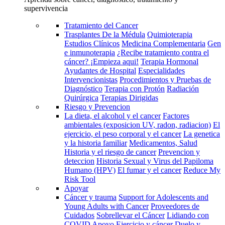
supervivencia
Tratamiento del Cancer
Trasplantes De la Médula
Quimioterapia
Estudios Clínicos
Medicina Complementaria
Gen
e inmunoterapia
¿Recibe tratamiento contra el
cáncer? ¡Empieza aqui!
Terapia Hormonal
Ayudantes de Hospital
Especialidades
Intervencionistas
Procedimientos y Pruebas de
Diagnóstico
Terapia con Protón
Radiación
Quirúrgica
Terapias Dirigidas
Riesgo y Prevencion
La dieta, el alcohol y el cancer
Factores
ambientales (exposicion UV, radon, radiacion)
El
ejercicio, el peso corporal y el cancer
La genetica
y la historia familiar
Medicamentos, Salud
Historia y el riesgo de cancer
Prevencion y
deteccion
Historia Sexual y Virus del Papiloma
Humano (HPV)
El fumar y el cancer
Reduce My
Risk Tool
Apoyar
Cáncer y trauma
Support for Adolescents and
Young Adults with Cancer
Proveedores de
Cuidados
Sobrellevar el Cáncer
Lidiando con
COVID
Apoyo
Ejercicio y cáncer
Duelo y