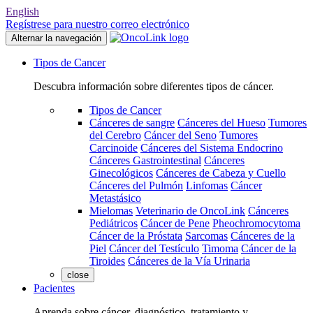
English
Regístrese para nuestro correo electrónico
Alternar la navegación
Tipos de Cancer
Descubra información sobre diferentes tipos de cáncer.
Tipos de Cancer
Cánceres de sangre
Cánceres del Hueso
Tumores
del Cerebro
Cáncer del Seno
Tumores
Carcinoide
Cánceres del Sistema Endocrino
Cánceres Gastrointestinal
Cánceres
Ginecológicos
Cánceres de Cabeza y Cuello
Cánceres del Pulmón
Linfomas
Cáncer
Metastásico
Mielomas
Veterinario de OncoLink
Cánceres
Pediátricos
Cáncer de Pene
Pheochromocytoma
Cáncer de la Próstata
Sarcomas
Cánceres de la
Piel
Cáncer del Testículo
Timoma
Cáncer de la
Tiroides
Cánceres de la Vía Urinaria
close
Pacientes
Aprenda sobre cáncer, diagnóstico, tratamiento y