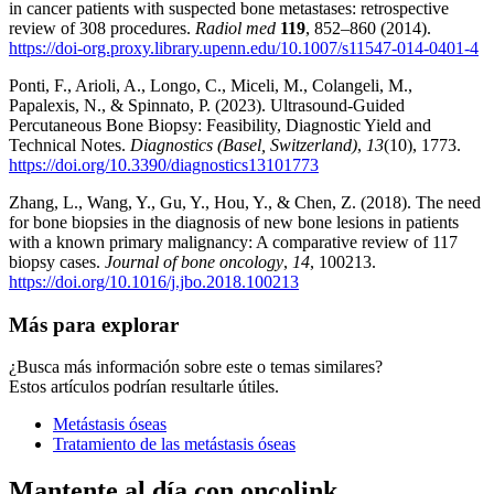
in cancer patients with suspected bone metastases: retrospective
review of 308 procedures.
Radiol med
119
, 852–860 (2014).
https://doi-org.proxy.library.upenn.edu/10.1007/s11547-014-0401-4
Ponti, F., Arioli, A., Longo, C., Miceli, M., Colangeli, M.,
Papalexis, N., & Spinnato, P. (2023). Ultrasound-Guided
Percutaneous Bone Biopsy: Feasibility, Diagnostic Yield and
Technical Notes.
Diagnostics (Basel, Switzerland)
,
13
(10), 1773.
https://doi.org/10.3390/diagnostics13101773
Zhang, L., Wang, Y., Gu, Y., Hou, Y., & Chen, Z. (2018). The need
for bone biopsies in the diagnosis of new bone lesions in patients
with a known primary malignancy: A comparative review of 117
biopsy cases.
Journal of bone oncology
,
14
, 100213.
https://doi.org/10.1016/j.jbo.2018.100213
Más para explorar
¿Busca más información sobre este o temas similares?
Estos artículos podrían resultarle útiles.
Metástasis óseas
Tratamiento de las metástasis óseas
Mantente al día con oncolink