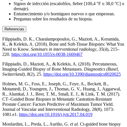
Signos de infección (escalofríos, fiebre [100,4 °F o 38,0 °C] o
drenaje).
Entumecimiento y/o hormigueo nuevos o que empeoran.
Preguntas sobre los resultados de su biopsia.
Referencias
Filippiadis, D. K., Charalampopoulos, G., Mazioti, A., Keramida,
K., & Kelekis, A. (2018). Bone and Soft-Tissue Biopsies: What You
Need to Know.
Seminars in interventional radiology
,
35
(4), 215–
220.
https://doi.org/10.1055/s-0038-1669467
Filippiadis, D., Mazioti, A., & Kelekis, A. (2018). Percutaneous,
Imaging-Guided Biopsy of Bone Metastases.
Diagnostics (Basel,
Switzerland)
,
8
(2), 25.
https://doi.org/10.3390/diagnostics8020025
Holmes, M. G., Foss, E., Joseph, G., Foye, A., Beckett, B.,
Motamedi, D., Youngren, J., Thomas, G. V., Huang, J., Aggarwal,
R., Alumkal, J. J., Beer, T. M., Small, E. J., & Link, T. M. (2017).
CT–Guided Bone Biopsies in Metastatic Castration-Resistant
Prostate Cancer: Factors Predictive of Maximum Tumor Yield.
Journal of Vascular and Interventional Radiology, 28(8), 1073-
1081.e1.
https://doi.org/10.1016/j.jvir.2017.04.019
Monfardini, L., Preda, L., Aurilio, G.
et al.
Ct-guided bone biopsy