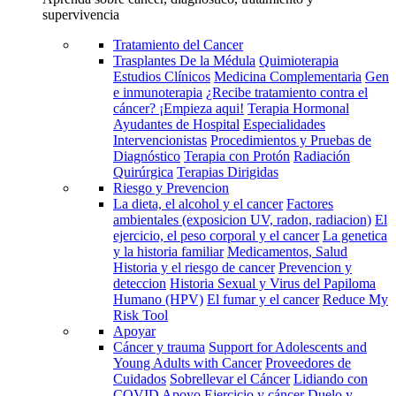
supervivencia
Tratamiento del Cancer
Trasplantes De la Médula
Quimioterapia
Estudios Clínicos
Medicina Complementaria
Gen
e inmunoterapia
¿Recibe tratamiento contra el
cáncer? ¡Empieza aqui!
Terapia Hormonal
Ayudantes de Hospital
Especialidades
Intervencionistas
Procedimientos y Pruebas de
Diagnóstico
Terapia con Protón
Radiación
Quirúrgica
Terapias Dirigidas
Riesgo y Prevencion
La dieta, el alcohol y el cancer
Factores
ambientales (exposicion UV, radon, radiacion)
El
ejercicio, el peso corporal y el cancer
La genetica
y la historia familiar
Medicamentos, Salud
Historia y el riesgo de cancer
Prevencion y
deteccion
Historia Sexual y Virus del Papiloma
Humano (HPV)
El fumar y el cancer
Reduce My
Risk Tool
Apoyar
Cáncer y trauma
Support for Adolescents and
Young Adults with Cancer
Proveedores de
Cuidados
Sobrellevar el Cáncer
Lidiando con
COVID
Apoyo
Ejercicio y cáncer
Duelo y