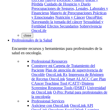
Pérdida
Cuidado de Hospicio y Duelo
Preocupaciones de Seguros, Legales, Laborales y
Financieras
Manejo de Preocupaciones Prácticas
y Emocionales
Nutrición y Cáncer
OncoPilot:
Navegando la jornada del cáncer
Sexualidad y
Fertilidad
Efectos Secundarios
Sobrevivencia
OncoLife
close
Professionales de la Salud
Encuentre recursos y herramientas para profesionales de la
salud en oncología.
Professional Resources
Construye mi Carpeta de Tratamiento del
Paciente
Plan de atención de supervivencia de
Oncolife
OncoLink Rx
Impresora de Régimen
de Recetas OncoLink
Smart ALACC Care Plan
CAncer Teaching Tool (CATT)
Distress
Screening Response Tools (DSRT)
Universidad
de OncoLink
O-Pro: Portal para profesionales de
la oncología
Professional Services
Asóciese con OncoLink
OncoLink API
OncoLink Oncology Social Work Learning