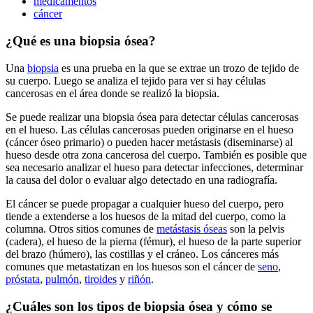
medicamentos
cáncer
¿Qué es una biopsia ósea?
Una
biopsia
es una prueba en la que se extrae un trozo de tejido de
su cuerpo. Luego se analiza el tejido para ver si hay células
cancerosas en el área donde se realizó la biopsia.
Se puede realizar una biopsia ósea para detectar células cancerosas
en el hueso. Las células cancerosas pueden originarse en el hueso
(cáncer óseo primario) o pueden hacer metástasis (diseminarse) al
hueso desde otra zona cancerosa del cuerpo. También es posible que
sea necesario analizar el hueso para detectar infecciones, determinar
la causa del dolor o evaluar algo detectado en una radiografía.
El cáncer se puede propagar a cualquier hueso del cuerpo, pero
tiende a extenderse a los huesos de la mitad del cuerpo, como la
columna. Otros sitios comunes de
metástasis óseas
son la pelvis
(cadera), el hueso de la pierna (fémur), el hueso de la parte superior
del brazo (húmero), las costillas y el cráneo. Los cánceres más
comunes que metastatizan en los huesos son el cáncer de
seno
,
próstata
,
pulmón
,
tiroides
y
riñón
.
¿Cuáles son los tipos de biopsia ósea y cómo se