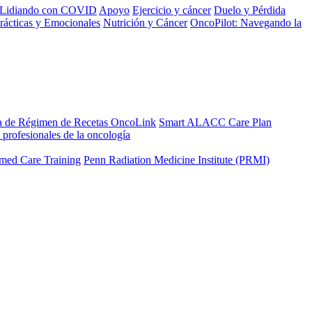
Lidiando con COVID
Apoyo
Ejercicio y cáncer
Duelo y Pérdida
rácticas y Emocionales
Nutrición y Cáncer
OncoPilot: Navegando la
a de Régimen de Recetas OncoLink
Smart ALACC Care Plan
 profesionales de la oncología
med Care Training
Penn Radiation Medicine Institute (PRMI)