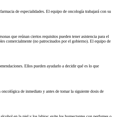
farmacia de especialidades. El equipo de oncología trabajará con su
onas que reúnan ciertos requisitos pueden tener asistencia para el
bles comercialmente (no patrocinados por el gobierno). El equipo de
comendaciones. Ellos pueden ayudarlo a decidir qué es lo que
n oncológica de inmediato y antes de tomar la siguiente dosis de
alcohol en la piel y los labios; evite los humectantes con perfumes o