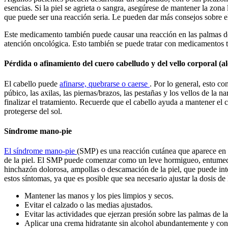
esencias. Si la piel se agrieta o sangra, asegúrese de mantener la zona
que puede ser una reacción seria. Le pueden dar más consejos sobre 
Este medicamento también puede causar una reacción en las palmas de l
atención oncológica. Esto también se puede tratar con medicamentos t
Pérdida o afinamiento del cuero cabelludo y del vello corporal (a
El cabello puede
afinarse, quebrarse o caerse
. Por lo general, esto co
púbico, las axilas, las piernas/brazos, las pestañas y los vellos de la
finalizar el tratamiento. Recuerde que el cabello ayuda a mantener el 
protegerse del sol.
Síndrome mano-pie
El síndrome mano-pie
(SMP) es una reacción cutánea que aparece en l
de la piel. El SMP puede comenzar como un leve hormigueo, entumecim
hinchazón dolorosa, ampollas o descamación de la piel, que puede inte
estos síntomas, ya que es posible que sea necesario ajustar la dosis d
Mantener las manos y los pies limpios y secos.
Evitar el calzado o las medias ajustados.
Evitar las actividades que ejerzan presión sobre las palmas de l
Aplicar una crema hidratante sin alcohol abundantemente y con 