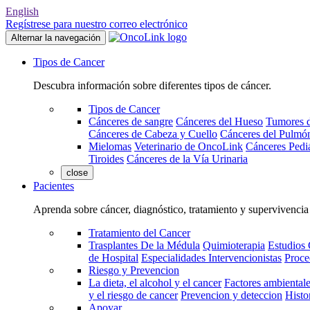
English
Regístrese para nuestro correo electrónico
Alternar la navegación
Tipos de Cancer
Descubra información sobre diferentes tipos de cáncer.
Tipos de Cancer
Cánceres de sangre
Cánceres del Hueso
Tumores d
Cánceres de Cabeza y Cuello
Cánceres del Pulmó
Mielomas
Veterinario de OncoLink
Cánceres Pediá
Tiroides
Cánceres de la Vía Urinaria
close
Pacientes
Aprenda sobre cáncer, diagnóstico, tratamiento y supervivencia
Tratamiento del Cancer
Trasplantes De la Médula
Quimioterapia
Estudios 
de Hospital
Especialidades Intervencionistas
Proce
Riesgo y Prevencion
La dieta, el alcohol y el cancer
Factores ambientale
y el riesgo de cancer
Prevencion y deteccion
Histo
Apoyar