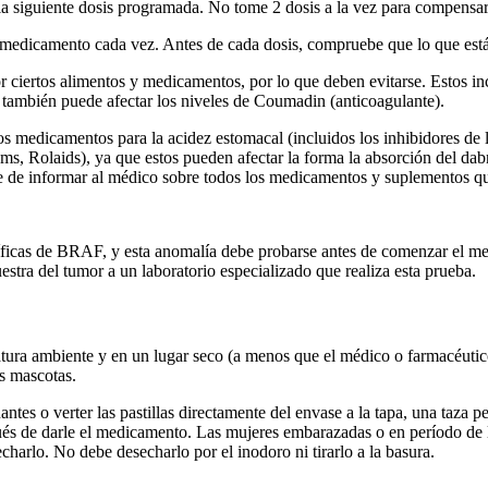
la siguiente dosis programada. No tome 2 dosis a la vez para compensar
 medicamento cada vez. Antes de cada dosis, compruebe que lo que está
 ciertos alimentos y medicamentos, por lo que deben evitarse. Estos i
b también puede afectar los niveles de Coumadin (anticoagulante).
s medicamentos para la acidez estomacal (incluidos los inhibidores de 
s, Rolaids), ya que estos pueden afectar la forma la absorción del dab
se de informar al médico sobre todos los medicamentos y suplementos q
ficas de BRAF, y esta anomalía debe probarse antes de comenzar el medic
tra del tumor a un laboratorio especializado que realiza esta prueba.
tura ambiente y en un lugar seco (a menos que el médico o farmacéutic
as mascotas.
uantes o verter las pastillas directamente del envase a la tapa, una taza
spués de darle el medicamento. Las mujeres embarazadas o en período de l
arlo. No debe desecharlo por el inodoro ni tirarlo a la basura.