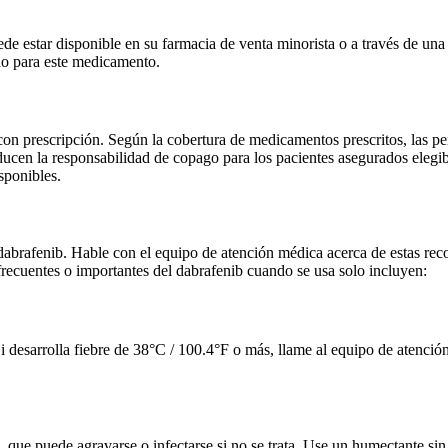
 estar disponible en su farmacia de venta minorista o a través de una 
do para este medicamento.
 prescripción. Según la cobertura de medicamentos prescritos, las pers
ducen la responsabilidad de copago para los pacientes asegurados elegi
sponibles.
 dabrafenib. Hable con el equipo de atención médica acerca de estas re
recuentes o importantes del dabrafenib cuando se usa solo incluyen:
i desarrolla fiebre de 38°C / 100.4°F o más, llame al equipo de atenció
 que puede agravarse o infectarse si no se trata. Use un humectante sin 