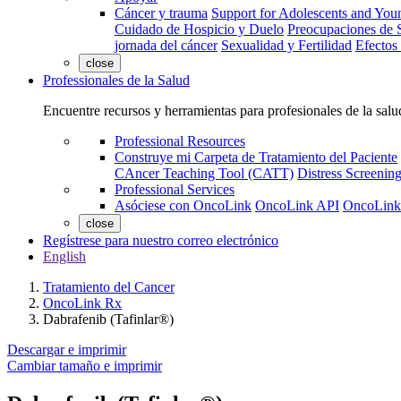
Cáncer y trauma
Support for Adolescents and You
Cuidado de Hospicio y Duelo
Preocupaciones de S
jornada del cáncer
Sexualidad y Fertilidad
Efectos
close
Professionales de la Salud
Encuentre recursos y herramientas para profesionales de la salu
Professional Resources
Construye mi Carpeta de Tratamiento del Paciente
CAncer Teaching Tool (CATT)
Distress Screeni
Professional Services
Asóciese con OncoLink
OncoLink API
OncoLink
close
Regístrese para nuestro correo electrónico
English
Tratamiento del Cancer
OncoLink Rx
Dabrafenib (Tafinlar®)
Descargar e imprimir
Cambiar tamaño e imprimir