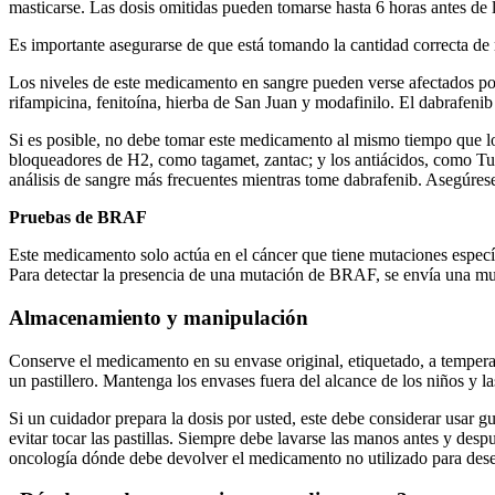
masticarse. Las dosis omitidas pueden tomarse hasta 6 horas antes de 
Es importante asegurarse de que está tomando la cantidad correcta de
Los niveles de este medicamento en sangre pueden verse afectados por
rifampicina, fenitoína, hierba de San Juan y modafinilo. El dabrafeni
Si es posible, no debe tomar este medicamento al mismo tiempo que lo
bloqueadores de H2, como tagamet, zantac; y los antiácidos, como Tum
análisis de sangre más frecuentes mientras tome dabrafenib. Asegúre
Pruebas de BRAF
Este medicamento solo actúa en el cáncer que tiene mutaciones especí
Para detectar la presencia de una mutación de BRAF, se envía una mues
Almacenamiento y manipulación
Conserve el medicamento en su envase original, etiquetado, a tempera
un pastillero. Mantenga los envases fuera del alcance de los niños y l
Si un cuidador prepara la dosis por usted, este debe considerar usar g
evitar tocar las pastillas. Siempre debe lavarse las manos antes y de
oncología dónde debe devolver el medicamento no utilizado para desech