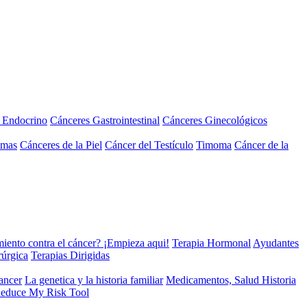
a Endocrino
Cánceres Gastrointestinal
Cánceres Ginecológicos
omas
Cánceres de la Piel
Cáncer del Testículo
Timoma
Cáncer de la
miento contra el cáncer? ¡Empieza aqui!
Terapia Hormonal
Ayudantes
rúrgica
Terapias Dirigidas
cancer
La genetica y la historia familiar
Medicamentos, Salud Historia
educe My Risk Tool