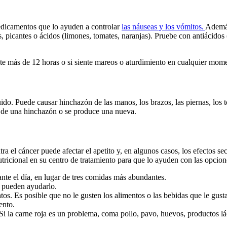
edicamentos que lo ayuden a controlar
las náuseas y los vómitos.
Además
 picantes o ácidos (limones, tomates, naranjas). Pruebe con antiácidos
nte más de 12 horas o si siente mareos o aturdimiento en cualquier mom
ido. Puede causar hinchazón de las manos, los brazos, las piernas, los 
 de una hinchazón o se produce una nueva.
ra el cáncer puede afectar el apetito y, en algunos casos, los efectos se
utricional en su centro de tratamiento para que lo ayuden con las opcion
nte el día, en lugar de tres comidas más abundantes.
s pueden ayudarlo.
tos. Es posible que no le gusten los alimentos o las bebidas que le gust
ento.
Si la carne roja es un problema, coma pollo, pavo, huevos, productos lác