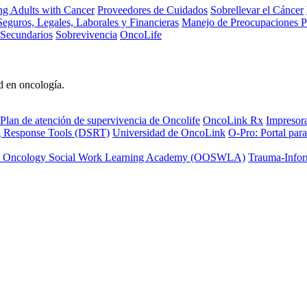
ng Adults with Cancer
Proveedores de Cuidados
Sobrellevar el Cáncer
eguros, Legales, Laborales y Financieras
Manejo de Preocupaciones P
 Secundarios
Sobrevivencia
OncoLife
d en oncología.
Plan de atención de supervivencia de Oncolife
OncoLink Rx
Impresor
ng Response Tools (DSRT)
Universidad de OncoLink
O-Pro: Portal para
 Oncology Social Work Learning Academy (OOSWLA)
Trauma-Infor