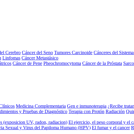
el Cerebro
Cáncer del Seno
Tumores Carcinoide
Cánceres del Sistem
n
Linfomas
Cáncer Metastásico
tricos
Cáncer de Pene
Pheochromocytoma
Cáncer de la Próstata
Sarc
Clínicos
Medicina Complementaria
Gen e inmunoterapia
¿Recibe trata
dimientos y Pruebas de Diagnóstico
Terapia con Protón
Radiación
Qui
s (exposicion UV, radon, radiacion)
El ejercicio, el peso corporal y el 
ria Sexual y Virus del Papiloma Humano (HPV)
El fumar y el cancer
R