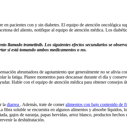
 en pacientes con y sin diabetes. El equipo de atención oncológica supe
 acetona del aliento, notifique al equipo de atención médica. Los diabét
o llamado trametinib. Los siguientes efectos secundarios se observ
ortar si está tomando ambos medicamentos o no.
sensación abrumadora de agotamiento que generalmente no se alivia con 
rolar la fatiga. Planee momentos para descansar durante el día y conser
ayudar. Hable con el equipo de atención médica para obtener consejos út
r la
diarrea
. Además, trate de comer
alimentos con bajo contenido de f
 La fibra soluble se encuentra en algunos alimentos y absorbe líquidos, lo
ada, gajos de naranja, papas hervidas, arroz blanco, productos hechos c
revenir la deshidratación.