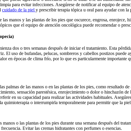
 limpia para evitar infecciones. Asegúrese de notificar al equipo de aten
el
cuidado de la piel
y prescribir terapia tópica u oral para ayudar con la 
as manos y las plantas de los pies que oscurece, engrosa, enrojece, hin
ópicos que el equipo de atención oncológica puede recomendar o prescr
lopecia)
mienza dos o tres semanas después de iniciar el tratamiento. Esta pérdida
 nariz. El uso de bufandas, pelucas, sombreros y cabellos postizos puede 
calor en épocas de clima frío, por lo que es particularmente importante
as palmas de las manos o en las plantas de los pies, como resultado de 
iento, sensación parestésica, enrojecimiento o dolor o hinchazón de l
rferir en su capacidad para realizar las actividades habituales. Asegúre
e la quimioterapia o interrumpirla temporalmente para permitir que la p
as manos o las plantas de los pies durante una semana después del trata
frecuencia. Evitar las cremas hidratantes con perfumes o esencias.