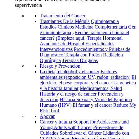
supervivencia
Tratamiento del Cancer
Trasplantes De la Médula
Quimioterapia
Estudios Clínicos
Medicina Complementaria
Gen
e inmunoterapia
¿Recibe tratamiento contra el
cáncer? ¡Empieza aqui!
Terapia Hormonal
Ayudantes de Hospital
Especialidades
Intervencionistas
Procedimientos y Pruebas de
Diagnóstico
Terapia con Protón
Radiación
Quirúrgica
Terapias Dirigidas
Riesgo y Prevencion
La dieta, el alcohol y el cancer
Factores
ambientales (exposicion UV, radon, radiacion)
El
ejercicio, el peso corporal y el cancer
La genetica
y la historia familiar
Medicamentos, Salud
Historia y el riesgo de cancer
Prevencion y
deteccion
Historia Sexual y Virus del Papiloma
Humano (HPV)
El fumar y el cancer
Reduce My
Risk Tool
Apoyar
Cáncer y trauma
Support for Adolescents and
Young Adults with Cancer
Proveedores de
Cuidados
Sobrellevar el Cáncer
Lidiando con
COVID
Apoyo
Ejercicio y cáncer
Duelo y