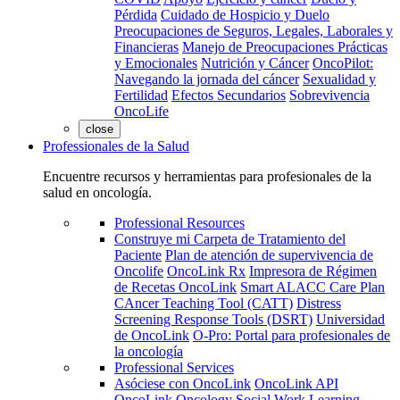
Pérdida
Cuidado de Hospicio y Duelo
Preocupaciones de Seguros, Legales, Laborales y
Financieras
Manejo de Preocupaciones Prácticas
y Emocionales
Nutrición y Cáncer
OncoPilot:
Navegando la jornada del cáncer
Sexualidad y
Fertilidad
Efectos Secundarios
Sobrevivencia
OncoLife
close
Professionales de la Salud
Encuentre recursos y herramientas para profesionales de la
salud en oncología.
Professional Resources
Construye mi Carpeta de Tratamiento del
Paciente
Plan de atención de supervivencia de
Oncolife
OncoLink Rx
Impresora de Régimen
de Recetas OncoLink
Smart ALACC Care Plan
CAncer Teaching Tool (CATT)
Distress
Screening Response Tools (DSRT)
Universidad
de OncoLink
O-Pro: Portal para profesionales de
la oncología
Professional Services
Asóciese con OncoLink
OncoLink API
OncoLink Oncology Social Work Learning