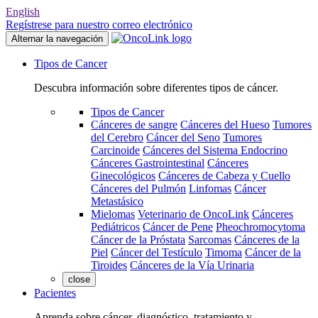
English
Regístrese para nuestro correo electrónico
Alternar la navegación
Tipos de Cancer
Descubra información sobre diferentes tipos de cáncer.
Tipos de Cancer
Cánceres de sangre
Cánceres del Hueso
Tumores
del Cerebro
Cáncer del Seno
Tumores
Carcinoide
Cánceres del Sistema Endocrino
Cánceres Gastrointestinal
Cánceres
Ginecológicos
Cánceres de Cabeza y Cuello
Cánceres del Pulmón
Linfomas
Cáncer
Metastásico
Mielomas
Veterinario de OncoLink
Cánceres
Pediátricos
Cáncer de Pene
Pheochromocytoma
Cáncer de la Próstata
Sarcomas
Cánceres de la
Piel
Cáncer del Testículo
Timoma
Cáncer de la
Tiroides
Cánceres de la Vía Urinaria
close
Pacientes
Aprenda sobre cáncer, diagnóstico, tratamiento y