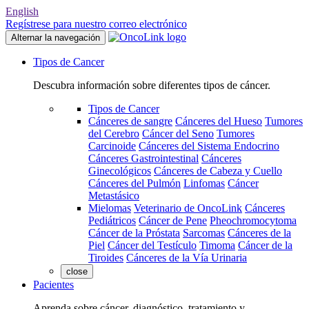
English
Regístrese para nuestro correo electrónico
Alternar la navegación
Tipos de Cancer
Descubra información sobre diferentes tipos de cáncer.
Tipos de Cancer
Cánceres de sangre
Cánceres del Hueso
Tumores
del Cerebro
Cáncer del Seno
Tumores
Carcinoide
Cánceres del Sistema Endocrino
Cánceres Gastrointestinal
Cánceres
Ginecológicos
Cánceres de Cabeza y Cuello
Cánceres del Pulmón
Linfomas
Cáncer
Metastásico
Mielomas
Veterinario de OncoLink
Cánceres
Pediátricos
Cáncer de Pene
Pheochromocytoma
Cáncer de la Próstata
Sarcomas
Cánceres de la
Piel
Cáncer del Testículo
Timoma
Cáncer de la
Tiroides
Cánceres de la Vía Urinaria
close
Pacientes
Aprenda sobre cáncer, diagnóstico, tratamiento y