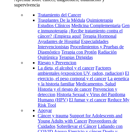
supervivencia
Tratamiento del Cancer
Trasplantes De la Médula
Quimioterapia
Estudios Clínicos
Medicina Complementaria
Gen
e inmunoterapia
¿Recibe tratamiento contra el
cáncer? ¡Empieza aqui!
Terapia Hormonal
Ayudantes de Hospital
Especialidades
Intervencionistas
Procedimientos y Pruebas de
Diagnóstico
Terapia con Protón
Radiación
Quirúrgica
Terapias Dirigidas
Riesgo y Prevencion
La dieta, el alcohol y el cancer
Factores
ambientales (exposicion UV, radon, radiacion)
El
ejercicio, el peso corporal y el cancer
La genetica
y la historia familiar
Medicamentos, Salud
Historia y el riesgo de cancer
Prevencion y
deteccion
Historia Sexual y Virus del Papiloma
Humano (HPV)
El fumar y el cancer
Reduce My
Risk Tool
Apoyar
Cáncer y trauma
Support for Adolescents and
Young Adults with Cancer
Proveedores de
Cuidados
Sobrellevar el Cáncer
Lidiando con
COVID
Apoyo
Ejercicio y cáncer
Duelo y