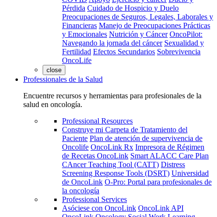
Pérdida
Cuidado de Hospicio y Duelo
Preocupaciones de Seguros, Legales, Laborales y
Financieras
Manejo de Preocupaciones Prácticas
y Emocionales
Nutrición y Cáncer
OncoPilot:
Navegando la jornada del cáncer
Sexualidad y
Fertilidad
Efectos Secundarios
Sobrevivencia
OncoLife
close
Professionales de la Salud
Encuentre recursos y herramientas para profesionales de la
salud en oncología.
Professional Resources
Construye mi Carpeta de Tratamiento del
Paciente
Plan de atención de supervivencia de
Oncolife
OncoLink Rx
Impresora de Régimen
de Recetas OncoLink
Smart ALACC Care Plan
CAncer Teaching Tool (CATT)
Distress
Screening Response Tools (DSRT)
Universidad
de OncoLink
O-Pro: Portal para profesionales de
la oncología
Professional Services
Asóciese con OncoLink
OncoLink API
OncoLink Oncology Social Work Learning