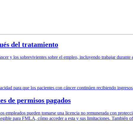
ués del tratamiento
ncer y los sobrevivientes sobre el empleo, incluyendo trabajar durante 
pacidad para que los pacientes con cáncer continúen recibiendo ingresos
es de permisos pagados
os empleados pueden tomarse una licencia no remunerada con protecció
 elegible para FMLA, cómo acceder a esta y sus limitaciones. También 