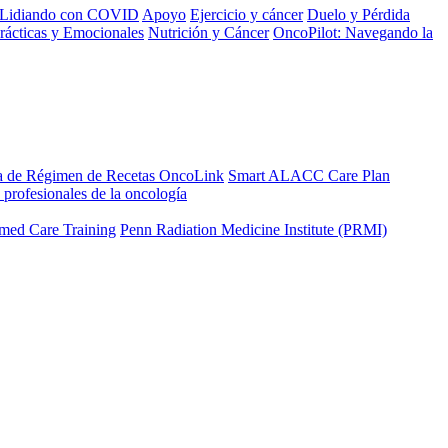
Lidiando con COVID
Apoyo
Ejercicio y cáncer
Duelo y Pérdida
rácticas y Emocionales
Nutrición y Cáncer
OncoPilot: Navegando la
a de Régimen de Recetas OncoLink
Smart ALACC Care Plan
 profesionales de la oncología
med Care Training
Penn Radiation Medicine Institute (PRMI)