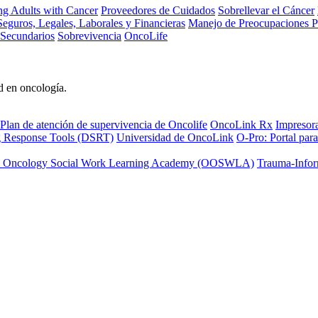
ng Adults with Cancer
Proveedores de Cuidados
Sobrellevar el Cáncer
eguros, Legales, Laborales y Financieras
Manejo de Preocupaciones P
 Secundarios
Sobrevivencia
OncoLife
d en oncología.
Plan de atención de supervivencia de Oncolife
OncoLink Rx
Impresor
ng Response Tools (DSRT)
Universidad de OncoLink
O-Pro: Portal para
 Oncology Social Work Learning Academy (OOSWLA)
Trauma-Infor