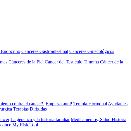
a Endocrino
Cánceres Gastrointestinal
Cánceres Ginecológicos
omas
Cánceres de la Piel
Cáncer del Testículo
Timoma
Cáncer de la
miento contra el cáncer? ¡Empieza aqui!
Terapia Hormonal
Ayudantes
rúrgica
Terapias Dirigidas
cancer
La genetica y la historia familiar
Medicamentos, Salud Historia
educe My Risk Tool