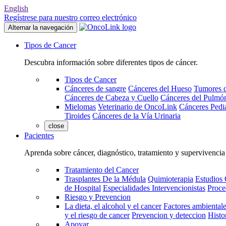
English
Regístrese para nuestro correo electrónico
Alternar la navegación
Tipos de Cancer
Descubra información sobre diferentes tipos de cáncer.
Tipos de Cancer
Cánceres de sangre
Cánceres del Hueso
Tumores d
Cánceres de Cabeza y Cuello
Cánceres del Pulmó
Mielomas
Veterinario de OncoLink
Cánceres Pediá
Tiroides
Cánceres de la Vía Urinaria
close
Pacientes
Aprenda sobre cáncer, diagnóstico, tratamiento y supervivencia
Tratamiento del Cancer
Trasplantes De la Médula
Quimioterapia
Estudios 
de Hospital
Especialidades Intervencionistas
Proce
Riesgo y Prevencion
La dieta, el alcohol y el cancer
Factores ambientale
y el riesgo de cancer
Prevencion y deteccion
Histo
Apoyar