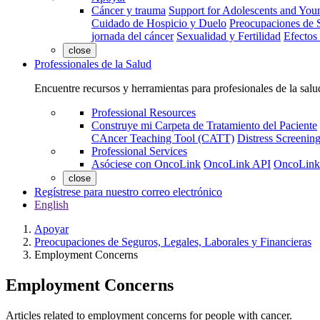
Cáncer y trauma
Support for Adolescents and You
Cuidado de Hospicio y Duelo
Preocupaciones de S
jornada del cáncer
Sexualidad y Fertilidad
Efectos
close
Professionales de la Salud
Encuentre recursos y herramientas para profesionales de la salu
Professional Resources
Construye mi Carpeta de Tratamiento del Paciente
CAncer Teaching Tool (CATT)
Distress Screeni
Professional Services
Asóciese con OncoLink
OncoLink API
OncoLink
close
Regístrese para nuestro correo electrónico
English
Apoyar
Preocupaciones de Seguros, Legales, Laborales y Financieras
Employment Concerns
Employment Concerns
Articles related to employment concerns for people with cancer.