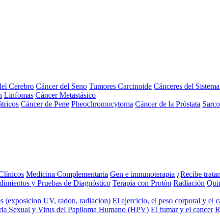
el Cerebro
Cáncer del Seno
Tumores Carcinoide
Cánceres del Sistem
n
Linfomas
Cáncer Metastásico
tricos
Cáncer de Pene
Pheochromocytoma
Cáncer de la Próstata
Sarc
Clínicos
Medicina Complementaria
Gen e inmunoterapia
¿Recibe trata
dimientos y Pruebas de Diagnóstico
Terapia con Protón
Radiación
Qui
s (exposicion UV, radon, radiacion)
El ejercicio, el peso corporal y el 
ria Sexual y Virus del Papiloma Humano (HPV)
El fumar y el cancer
R