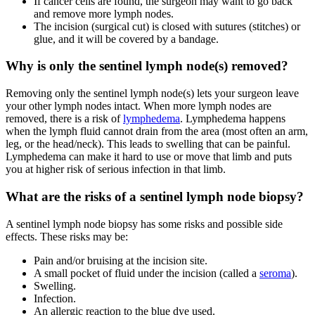
If cancer cells are found, the surgeon may want to go back
and remove more lymph nodes.
The incision (surgical cut) is closed with sutures (stitches) or
glue, and it will be covered by a bandage.
Why is only the sentinel lymph node(s) removed?
Removing only the sentinel lymph node(s) lets your surgeon leave
your other lymph nodes intact. When more lymph nodes are
removed, there is a risk of
lymphedema
. Lymphedema happens
when the lymph fluid cannot drain from the area (most often an arm,
leg, or the head/neck). This leads to swelling that can be painful.
Lymphedema can make it hard to use or move that limb and puts
you at higher risk of serious infection in that limb.
What are the risks of a sentinel lymph node biopsy?
A sentinel lymph node biopsy has some risks and possible side
effects. These risks may be:
Pain and/or bruising at the incision site.
A small pocket of fluid under the incision (called a
seroma
).
Swelling.
Infection.
An allergic reaction to the blue dye used.