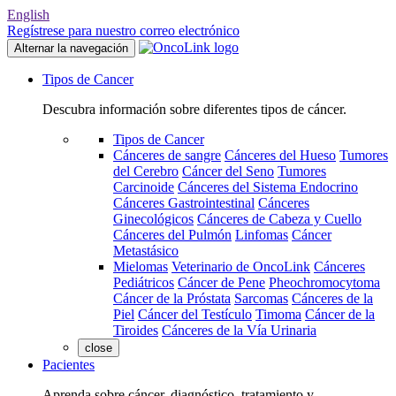
English
Regístrese para nuestro correo electrónico
Alternar la navegación
Tipos de Cancer
Descubra información sobre diferentes tipos de cáncer.
Tipos de Cancer
Cánceres de sangre
Cánceres del Hueso
Tumores
del Cerebro
Cáncer del Seno
Tumores
Carcinoide
Cánceres del Sistema Endocrino
Cánceres Gastrointestinal
Cánceres
Ginecológicos
Cánceres de Cabeza y Cuello
Cánceres del Pulmón
Linfomas
Cáncer
Metastásico
Mielomas
Veterinario de OncoLink
Cánceres
Pediátricos
Cáncer de Pene
Pheochromocytoma
Cáncer de la Próstata
Sarcomas
Cánceres de la
Piel
Cáncer del Testículo
Timoma
Cáncer de la
Tiroides
Cánceres de la Vía Urinaria
close
Pacientes
Aprenda sobre cáncer, diagnóstico, tratamiento y