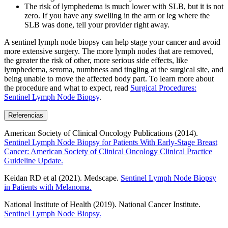
The risk of lymphedema is much lower with SLB, but it is not
zero. If you have any swelling in the arm or leg where the
SLB was done, tell your provider right away.
A sentinel lymph node biopsy can help stage your cancer and avoid
more extensive surgery. The more lymph nodes that are removed,
the greater the risk of other, more serious side effects, like
lymphedema, seroma, numbness and tingling at the surgical site, and
being unable to move the affected body part. To learn more about
the procedure and what to expect, read
Surgical Procedures:
Sentinel Lymph Node Biopsy
.
Referencias
American Society of Clinical Oncology Publications (2014).
Sentinel Lymph Node Biopsy for Patients With Early-Stage Breast
Cancer: American Society of Clinical Oncology Clinical Practice
Guideline Update.
Keidan RD et al (2021). Medscape.
Sentinel Lymph Node Biopsy
in Patients with Melanoma.
National Institute of Health (2019). National Cancer Institute.
Sentinel Lymph Node Biopsy.