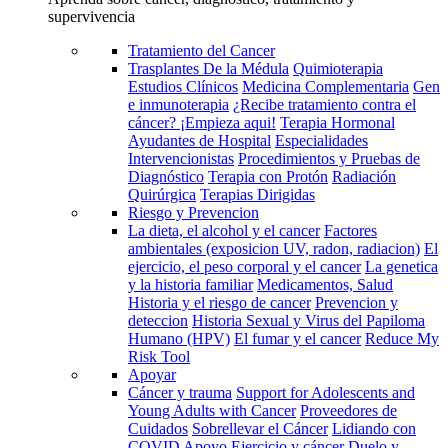
supervivencia
Tratamiento del Cancer
Trasplantes De la Médula
Quimioterapia
Estudios Clínicos
Medicina Complementaria
Gen
e inmunoterapia
¿Recibe tratamiento contra el
cáncer? ¡Empieza aqui!
Terapia Hormonal
Ayudantes de Hospital
Especialidades
Intervencionistas
Procedimientos y Pruebas de
Diagnóstico
Terapia con Protón
Radiación
Quirúrgica
Terapias Dirigidas
Riesgo y Prevencion
La dieta, el alcohol y el cancer
Factores
ambientales (exposicion UV, radon, radiacion)
El
ejercicio, el peso corporal y el cancer
La genetica
y la historia familiar
Medicamentos, Salud
Historia y el riesgo de cancer
Prevencion y
deteccion
Historia Sexual y Virus del Papiloma
Humano (HPV)
El fumar y el cancer
Reduce My
Risk Tool
Apoyar
Cáncer y trauma
Support for Adolescents and
Young Adults with Cancer
Proveedores de
Cuidados
Sobrellevar el Cáncer
Lidiando con
COVID
Apoyo
Ejercicio y cáncer
Duelo y