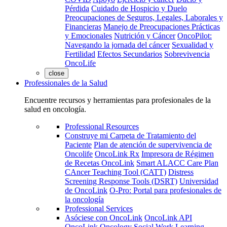
Pérdida
Cuidado de Hospicio y Duelo
Preocupaciones de Seguros, Legales, Laborales y
Financieras
Manejo de Preocupaciones Prácticas
y Emocionales
Nutrición y Cáncer
OncoPilot:
Navegando la jornada del cáncer
Sexualidad y
Fertilidad
Efectos Secundarios
Sobrevivencia
OncoLife
close
Professionales de la Salud
Encuentre recursos y herramientas para profesionales de la
salud en oncología.
Professional Resources
Construye mi Carpeta de Tratamiento del
Paciente
Plan de atención de supervivencia de
Oncolife
OncoLink Rx
Impresora de Régimen
de Recetas OncoLink
Smart ALACC Care Plan
CAncer Teaching Tool (CATT)
Distress
Screening Response Tools (DSRT)
Universidad
de OncoLink
O-Pro: Portal para profesionales de
la oncología
Professional Services
Asóciese con OncoLink
OncoLink API
OncoLink Oncology Social Work Learning