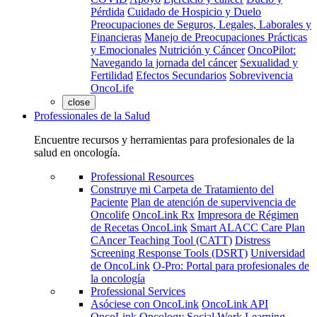
Pérdida
Cuidado de Hospicio y Duelo
Preocupaciones de Seguros, Legales, Laborales y
Financieras
Manejo de Preocupaciones Prácticas
y Emocionales
Nutrición y Cáncer
OncoPilot:
Navegando la jornada del cáncer
Sexualidad y
Fertilidad
Efectos Secundarios
Sobrevivencia
OncoLife
close
Professionales de la Salud
Encuentre recursos y herramientas para profesionales de la
salud en oncología.
Professional Resources
Construye mi Carpeta de Tratamiento del
Paciente
Plan de atención de supervivencia de
Oncolife
OncoLink Rx
Impresora de Régimen
de Recetas OncoLink
Smart ALACC Care Plan
CAncer Teaching Tool (CATT)
Distress
Screening Response Tools (DSRT)
Universidad
de OncoLink
O-Pro: Portal para profesionales de
la oncología
Professional Services
Asóciese con OncoLink
OncoLink API
OncoLink Oncology Social Work Learning