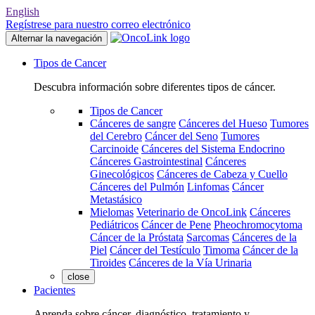
English
Regístrese para nuestro correo electrónico
Alternar la navegación
Tipos de Cancer
Descubra información sobre diferentes tipos de cáncer.
Tipos de Cancer
Cánceres de sangre
Cánceres del Hueso
Tumores
del Cerebro
Cáncer del Seno
Tumores
Carcinoide
Cánceres del Sistema Endocrino
Cánceres Gastrointestinal
Cánceres
Ginecológicos
Cánceres de Cabeza y Cuello
Cánceres del Pulmón
Linfomas
Cáncer
Metastásico
Mielomas
Veterinario de OncoLink
Cánceres
Pediátricos
Cáncer de Pene
Pheochromocytoma
Cáncer de la Próstata
Sarcomas
Cánceres de la
Piel
Cáncer del Testículo
Timoma
Cáncer de la
Tiroides
Cánceres de la Vía Urinaria
close
Pacientes
Aprenda sobre cáncer, diagnóstico, tratamiento y