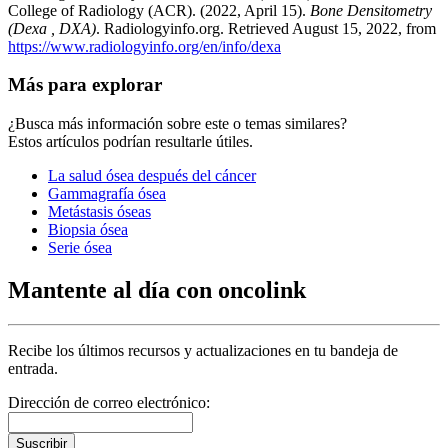
College of Radiology (ACR). (2022, April 15).
Bone Densitometry
(Dexa , DXA)
. Radiologyinfo.org. Retrieved August 15, 2022, from
https://www.radiologyinfo.org/en/info/dexa
Más para explorar
¿Busca más información sobre este o temas similares?
Estos artículos podrían resultarle útiles.
La salud ósea después del cáncer
Gammagrafía ósea
Metástasis óseas
Biopsia ósea
Serie ósea
Mantente al día con oncolink
Recibe los últimos recursos y actualizaciones en tu bandeja de
entrada.
Dirección de correo electrónico:
Suscribir