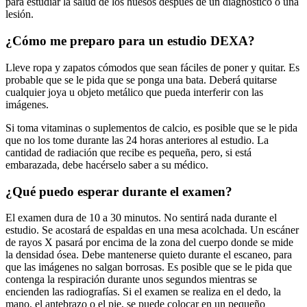
para estudiar la salud de los huesos después de un diagnóstico o una
lesión.
¿Cómo me preparo para un estudio DEXA?
Lleve ropa y zapatos cómodos que sean fáciles de poner y quitar. Es
probable que se le pida que se ponga una bata. Deberá quitarse
cualquier joya u objeto metálico que pueda interferir con las
imágenes.
Si toma vitaminas o suplementos de calcio, es posible que se le pida
que no los tome durante las 24 horas anteriores al estudio. La
cantidad de radiación que recibe es pequeña, pero, si está
embarazada, debe hacérselo saber a su médico.
¿Qué puedo esperar durante el examen?
El examen dura de 10 a 30 minutos. No sentirá nada durante el
estudio. Se acostará de espaldas en una mesa acolchada. Un escáner
de rayos X pasará por encima de la zona del cuerpo donde se mide
la densidad ósea. Debe mantenerse quieto durante el escaneo, para
que las imágenes no salgan borrosas. Es posible que se le pida que
contenga la respiración durante unos segundos mientras se
encienden las radiografías. Si el examen se realiza en el dedo, la
mano, el antebrazo o el pie, se puede colocar en un pequeño