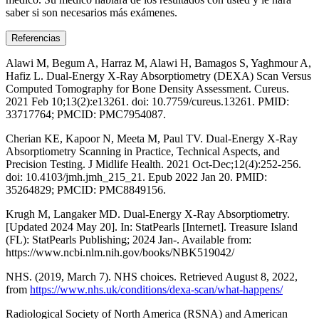
saber si son necesarios más exámenes.
Referencias
Alawi M, Begum A, Harraz M, Alawi H, Bamagos S, Yaghmour A,
Hafiz L. Dual-Energy X-Ray Absorptiometry (DEXA) Scan Versus
Computed Tomography for Bone Density Assessment. Cureus.
2021 Feb 10;13(2):e13261. doi: 10.7759/cureus.13261. PMID:
33717764; PMCID: PMC7954087.
Cherian KE, Kapoor N, Meeta M, Paul TV. Dual-Energy X-Ray
Absorptiometry Scanning in Practice, Technical Aspects, and
Precision Testing. J Midlife Health. 2021 Oct-Dec;12(4):252-256.
doi: 10.4103/jmh.jmh_215_21. Epub 2022 Jan 20. PMID:
35264829; PMCID: PMC8849156.
Krugh M, Langaker MD. Dual-Energy X-Ray Absorptiometry.
[Updated 2024 May 20]. In: StatPearls [Internet]. Treasure Island
(FL): StatPearls Publishing; 2024 Jan-. Available from:
https://www.ncbi.nlm.nih.gov/books/NBK519042/
NHS. (2019, March 7). NHS choices. Retrieved August 8, 2022,
from
https://www.nhs.uk/conditions/dexa-scan/what-happens/
Radiological Society of North America (RSNA) and American