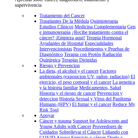
supervivencia
Tratamiento del Cancer
Trasplantes De la Médula
Quimioterapia
Estudios Clínicos
Medicina Complementaria
Gen
e inmunoterapia
¿Recibe tratamiento contra el
cáncer? ¡Empieza aqui!
Terapia Hormonal
Ayudantes de Hospital
Especialidades
Intervencionistas
Procedimientos y Pruebas de
Diagnóstico
Terapia con Protón
Radiación
Quirúrgica
Terapias Dirigidas
Riesgo y Prevencion
La dieta, el alcohol y el cancer
Factores
ambientales (exposicion UV, radon, radiacion)
El
ejercicio, el peso corporal y el cancer
La genetica
y la historia familiar
Medicamentos, Salud
Historia y el riesgo de cancer
Prevencion y
deteccion
Historia Sexual y Virus del Papiloma
Humano (HPV)
El fumar y el cancer
Reduce My
Risk Tool
Apoyar
Cáncer y trauma
Support for Adolescents and
Young Adults with Cancer
Proveedores de
Cuidados
Sobrellevar el Cáncer
Lidiando con
COVID
Apoyo
Ejercicio y cáncer
Duelo y